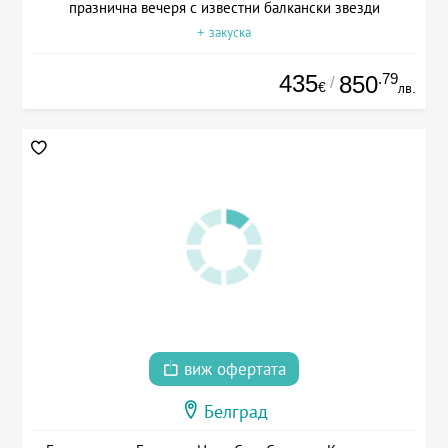
празнична вечеря с известни балкански звезди
+ закуска
435
.79
850
/
€
лв.
виж офертата
Белград