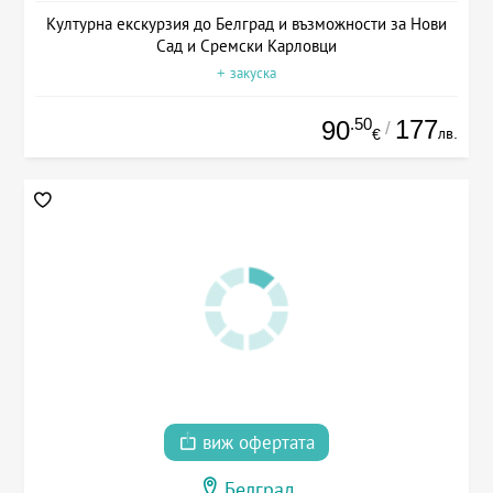
Културна екскурзия до Белград и възможности за Нови
Сад и Сремски Карловци
+ закуска
.50
177
90
/
лв.
€
виж офертата
Белград