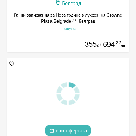
Белград
Ранни записвания за Нова година в луксозния Crowne
Plaza Belgrade 4*, Белград
+ закуска
355
.32
694
/
€
лв.
виж офертата