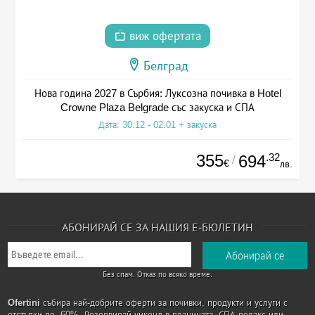
виж офертата
Белград
Нова година 2027 в Сърбия: Луксозна почивка в Hotel
Crowne Plaza Belgrade със закуска и СПА
Дата: 30.12 - 02.01 + закуска
355
.32
694
/
€
лв.
АБОНИРАЙ СЕ ЗА НАШИЯ Е-БЮЛЕТИН
Без спам. Отказ по всяко време.
Ofertini
събира най-добрите оферти за почивки, продукти и услуги с
отстъпки до -60%. Резервирай уикенд в планината, СПА релакс или