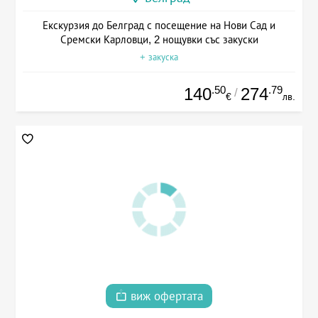
Екскурзия до Белград с посещение на Нови Сад и
Сремски Карловци, 2 нощувки със закуски
+ закуска
.50
.79
140
274
/
€
лв.
виж офертата