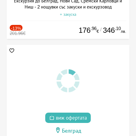
Екскурзия до Белград, Нови Сад, Сремски Карловци и
Ниш - 2 нощувки със закуски и екскурзовод
+ закуска
-13%
.96
.10
176
346
/
€
лв.
201.96€
виж офертата
Белград