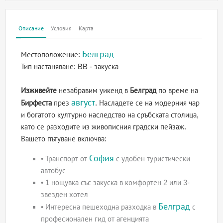
Описание
Условия
Карта
Белград
Местоположение:
Тип настаняване:
BB - закуска
Изживейте
незабравим уикенд в
Белград
по време на
август
Бирфеста
през
. Насладете се на модерния чар
и богатото културно наследство на сръбската столица,
като се разходите из живописния градски пейзаж.
Вашето пътуване включва:
София
• Транспорт от
с удобен туристически
автобус
• 1 нощувка със закуска в комфортен 2 или 3-
звезден хотел
Белград
• Интересна пешеходна разходка в
с
професионален гид от агенцията