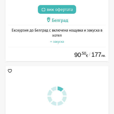
виж офертата
Белград
Екскурзия до Белград с включена нощувка и закуска в
хотел
+ закуска
.50
177
90
/
лв.
€