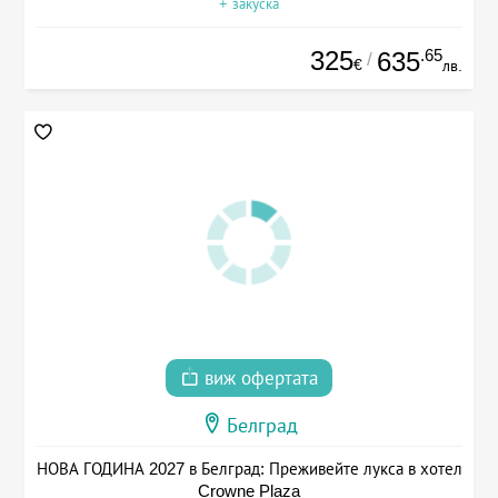
+ закуска
325
.65
635
/
€
лв.
виж офертата
Белград
НОВА ГОДИНА 2027 в Белград: Преживейте лукса в хотел
Crowne Plaza