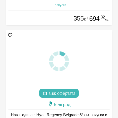
+ закуска
355
.32
694
/
€
лв.
виж офертата
Белград
Нова година в Hyatt Regency Belgrade 5* със закуски и