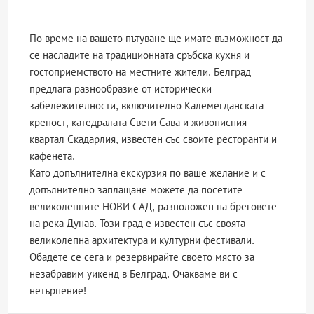
По време на вашето пътуване ще имате възможност да
се насладите на традиционната сръбска кухня и
гостоприемството на местните жители. Белград
предлага разнообразие от исторически
забележителности, включително Калемегданската
крепост, катедралата Свети Сава и живописния
квартал Скадарлия, известен със своите ресторанти и
кафенета.
Като допълнителна екскурзия по ваше желание и с
допълнително заплащане можете да посетите
великолепните НОВИ САД, разположен на бреговете
на река Дунав. Този град е известен със своята
великолепна архитектура и културни фестивали.
Обадете се сега и резервирайте своето място за
незабравим уикенд в Белград. Очакваме ви с
нетърпение!