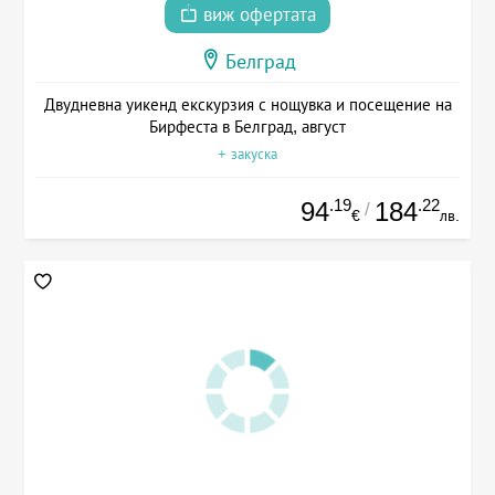
виж офертата
Белград
Двудневна уикенд екскурзия с нощувка и посещение на
Бирфеста в Белград, август
+ закуска
.19
.22
94
184
/
€
лв.