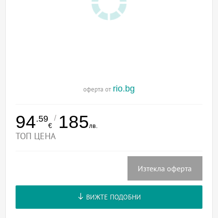
rio.bg
оферта от
94
185
/
.59
€
лв.
ТОП ЦЕНА
Изтекла оферта
ВИЖТЕ ПОДОБНИ