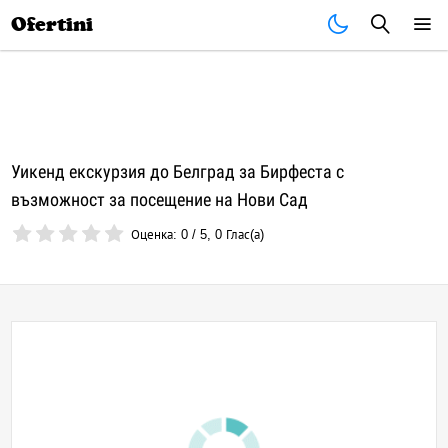
Почивки
Стоки
В града
Всички оферти
Ofertini
Уикенд екскурзия до Белград за Бирфеста с
възможност за посещение на Нови Сад
Оценка:
0
/
5
,
0
Глас(а)