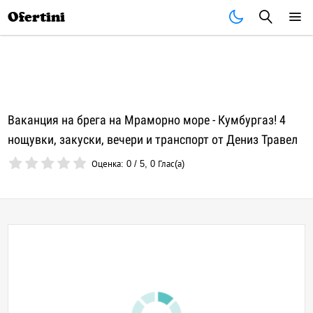
Почивки
Стоки
В града
Всички оферти
Ofertini
Ваканция на брега на Мраморно море - Кумбургаз! 4
нощувки, закуски, вечери и транспорт от Дениз Травел
Оценка:
0
/
5
,
0
Глас(а)