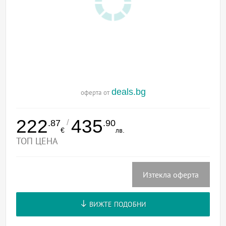
deals.bg
оферта от
222
435
/
.87
.90
€
лв.
ТОП ЦЕНА
Изтекла оферта
ВИЖТЕ ПОДОБНИ