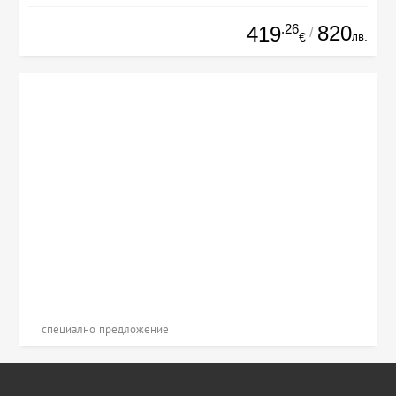
.26
820
419
/
лв.
€
специално предложение