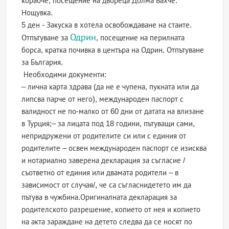
корабче, посещение на двореца Долма Бахче.
Нощувка.
5 ден - Закуска в хотела освобождаване на стаите.
Одрин
Отпътуване за
, посещение на перилната
борса, кратка почивка в центъра на Одрин. Отпътуване
за България.
Необходими документи:
– лична карта здрава (да не е чупена, пукната или да
липсва парче от него), международен паспорт с
валидност не по-малко от 60 дни от датата на влизане
в Турция;– за лицата под 18 години, пътуващи сами,
непридружени от родителите си или с единия от
родителите – освен международен паспорт се изисква
и нотариално заверена декларация за съгласие /
съответно от единия или двамата родители – в
зависимост от случая/, че са съгласнидетето им да
пътува в чужбина.Оригиналната декларация за
родителското разрешение, копието от нея и копието
на акта зараждане на детето следва да се носят по