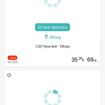
виж офертата
Обзор
СОЛ Луна Бей - Обзор
-15%
.28
69
35
/
лв.
€
41.42€