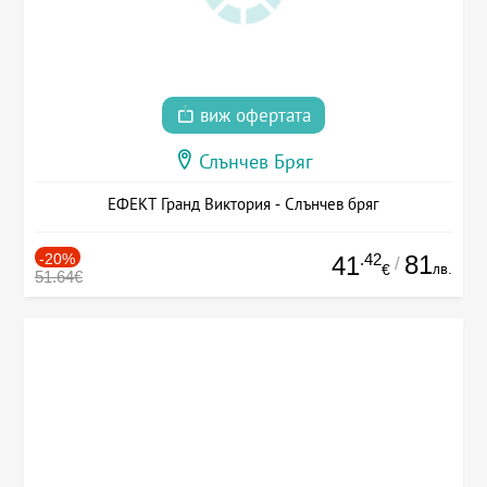
виж офертата
Слънчев Бряг
ЕФЕКТ Гранд Виктория - Слънчев бряг
-20%
.42
81
41
/
лв.
€
51.64€