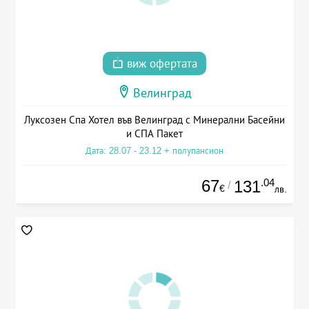
виж офертата
Велинград
Луксозен Спа Хотел във Велинград с Минерални Басейни
и СПА Пакет
Дата: 28.07 - 23.12 + полупансион
67
.04
131
/
€
лв.