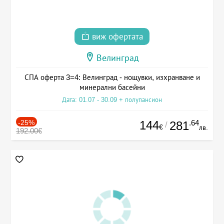
виж офертата
Велинград
СПА оферта 3=4: Велинград - нощувки, изхранване и
минерални басейни
Дата: 01.07 - 30.09 + полупансион
-25%
144
.64
281
/
€
лв.
192.00€