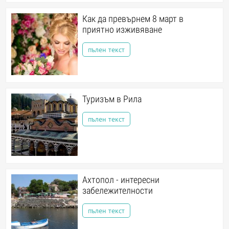
Как да превърнем 8 март в
приятно изживяване
пълен текст
Туризъм в Рила
пълен текст
Ахтопол - интересни
забележителности
пълен текст