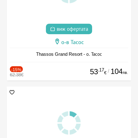
виж офертата
о-в Тасос
Thassos Grand Resort - о. Тасос
-15%
.17
104
53
/
лв.
€
62.38€