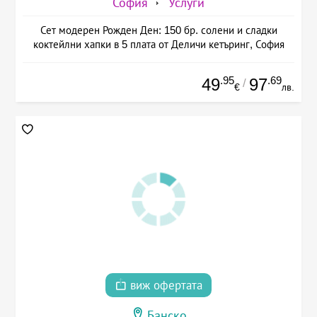
София
Услуги
Сет модерен Рожден Ден: 150 бр. солени и сладки
коктейлни хапки в 5 плата от Деличи кетъринг, София
.95
.69
49
97
/
€
лв.
виж офертата
Банско