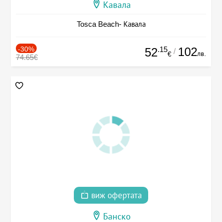
Кавала
Tosca Beach- Кавала
-30%
.15
102
52
/
лв.
€
74.65€
виж офертата
Банско