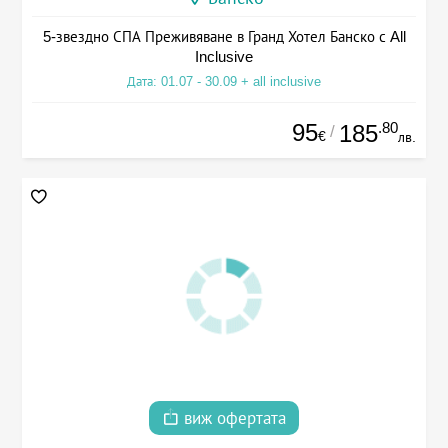
5-звездно СПА Преживяване в Гранд Хотел Банско с All
Inclusive
Дата: 01.07 - 30.09 + all inclusive
95
.80
185
/
€
лв.
виж офертата