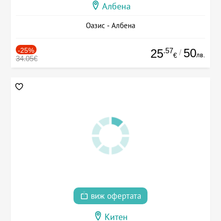
Албена
Оазис - Албена
-25%
.57
50
25
/
лв.
€
34.05€
виж офертата
Китен