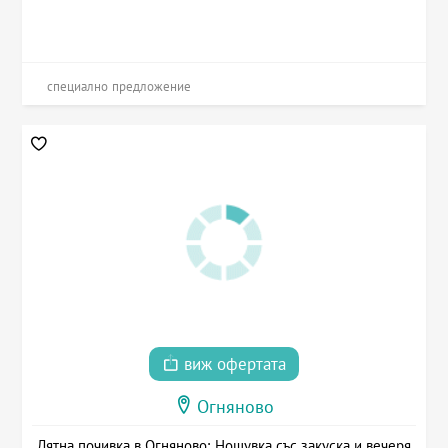
специално предложение
виж офертата
Огняново
Лятна почивка в Огняново: Нощувка със закуска и вечеря