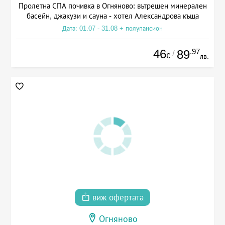
Пролетна СПА почивка в Огняново: вътрешен минерален
басейн, джакузи и сауна - хотел Александрова къща
Дата: 01.07 - 31.08 + полупансион
46
.97
89
/
€
лв.
виж офертата
Огняново