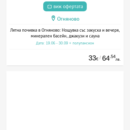
виж офертата
Огняново
Лятна почивка в Огняново: Нощувка със закуска и вечеря,
минерален басейн, джакузи и сауна
Дата: 19.06 - 30.09 + полупансион
33
.54
64
/
€
лв.