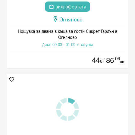
виж офертата
Огняново
Нощувка за двама в къща за гости Сикрет Гардън в
Огняново
Дата: 09.03 - 01.09 + закуска
44
.06
86
/
€
лв.