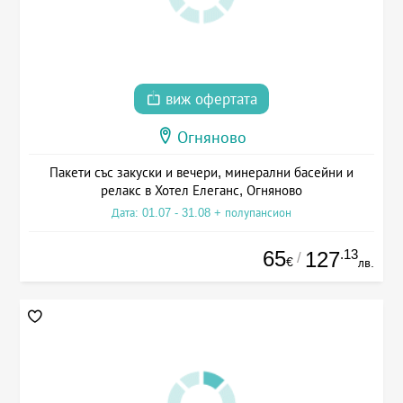
виж офертата
Огняново
Пакети със закуски и вечери, минерални басейни и
релакс в Хотел Елеганс, Огняново
Дата: 01.07 - 31.08 + полупансион
65
.13
127
/
€
лв.