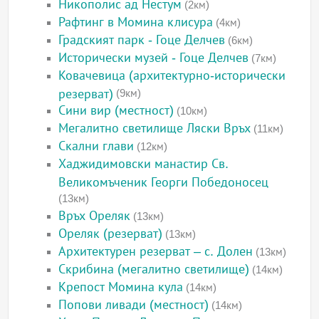
Никополис ад Нестум
(2км)
Рафтинг в Момина клисура
(4км)
Градският парк - Гоце Делчев
(6км)
Исторически музей - Гоце Делчев
(7км)
Ковачевица (архитектурно-исторически
резерват)
(9км)
Сини вир (местност)
(10км)
Мегалитно светилище Ляски Връх
(11км)
Скални глави
(12км)
Хаджидимовски манастир Св.
Великомъченик Георги Победоносец
(13км)
Връх Ореляк
(13км)
Ореляк (резерват)
(13км)
Архитектурен резерват – с. Долен
(13км)
Скрибина (мегалитно светилище)
(14км)
Крепост Момина кула
(14км)
Попови ливади (местност)
(14км)