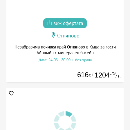
виж офертата
Огняново
Незабравима почивка край Огняново в Къща за гости
Айнщайн с минерален басейн
Дата: 24.06 - 30.09 + без храна
616
.79
1204
/
€
лв.