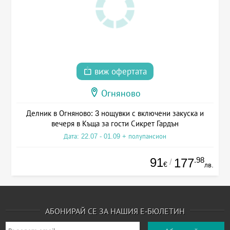
виж офертата
Огняново
Делник в Огняново: 3 нощувки с включени закуска и
вечеря в Къща за гости Сикрет Гардън
Дата: 22.07 - 01.09 + полупансион
91
.98
177
/
€
лв.
АБОНИРАЙ СЕ ЗА НАШИЯ Е-БЮЛЕТИН