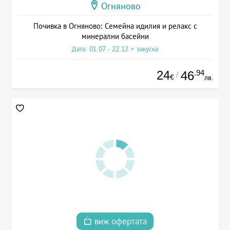
Огняново
Почивка в Огняново: Семейна идилия и релакс с
минерални басейни
Дата: 01.07 - 22.12 + закуска
24
.94
46
/
€
лв.
виж офертата