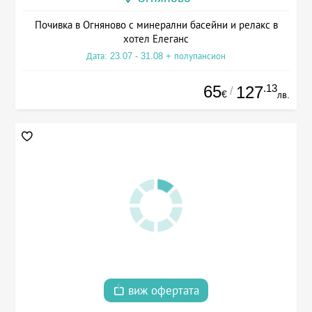
Почивка в Огняново с минерални басейни и релакс в
хотел Елеганс
Дата: 23.07 - 31.08 + полупансион
65
.13
127
/
€
лв.
виж офертата