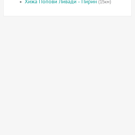
Хижа Попови Ливади - Пирин
(15км)