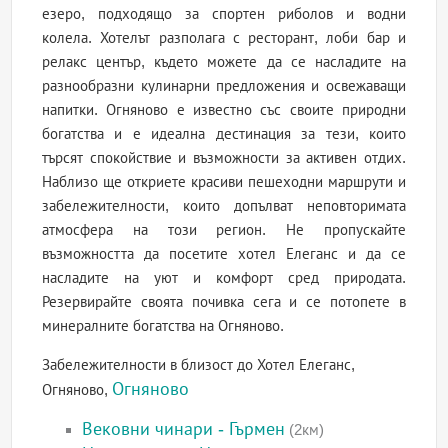
езеро, подходящо за спортен риболов и водни
колела. Хотелът разполага с ресторант, лоби бар и
релакс център, където можете да се насладите на
разнообразни кулинарни предложения и освежаващи
напитки. Огняново е известно със своите природни
богатства и е идеална дестинация за тези, които
търсят спокойствие и възможности за активен отдих.
Наблизо ще откриете красиви пешеходни маршрути и
забележителности, които допълват неповторимата
атмосфера на този регион. Не пропускайте
възможността да посетите хотел Елеганс и да се
насладите на уют и комфорт сред природата.
Резервирайте своята почивка сега и се потопете в
минералните богатства на Огняново.
Забележителности в близост до Хотел Елеганс,
Огняново
Огняново,
Вековни чинари - Гърмен
(2км)