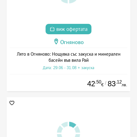
виж офертата
Огняново
Лято в Огняново: Нощувка със закуска и минерален
басейн във вила Рай
Дата: 29.06 - 31.08 + закуска
.50
.12
42
83
/
€
лв.