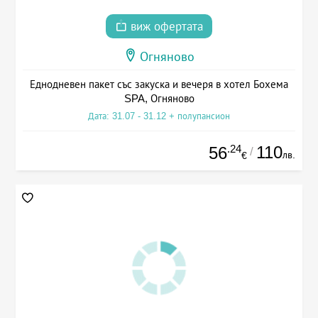
виж офертата
Огняново
Еднодневен пакет със закуска и вечеря в хотел Бохема
SPA, Огняново
Дата: 31.07 - 31.12 + полупансион
.24
110
56
/
лв.
€