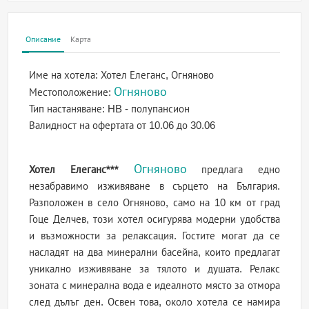
Описание
Карта
Име на хотела:
Хотел Елеганс, Огняново
Огняново
Местоположение:
Тип настаняване:
HB - полупансион
Валидност на офертата
от 10.06 до 30.06
Огняново
Хотел Елеганс***
предлага едно
незабравимо изживяване в сърцето на България.
Разположен в село Огняново, само на 10 км от град
Гоце Делчев, този хотел осигурява модерни удобства
и възможности за релаксация. Гостите могат да се
насладят на два минерални басейна, които предлагат
уникално изживяване за тялото и душата. Релакс
зоната с минерална вода е идеалното място за отмора
след дълъг ден. Освен това, около хотела се намира