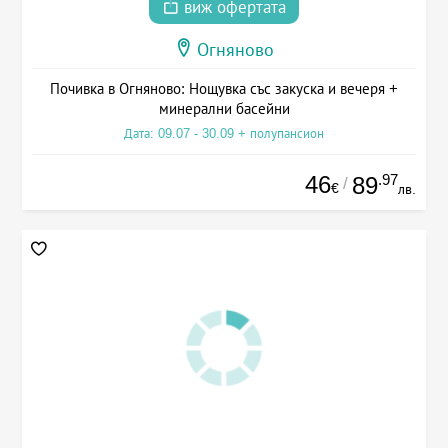
виж офертата
Огняново
Почивка в Огняново: Нощувка със закуска и вечеря +
минерални басейни
Дата: 09.07 - 30.09 + полупансион
46
.97
89
/
€
лв.