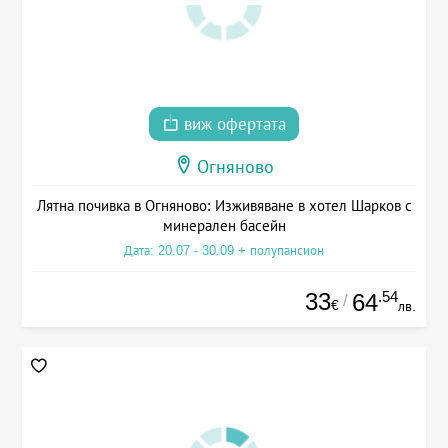
виж офертата
Огняново
Лятна почивка в Огняново: Изживяване в хотел Шарков с
минерален басейн
Дата: 20.07 - 30.09 + полупансион
33
.54
64
/
€
лв.