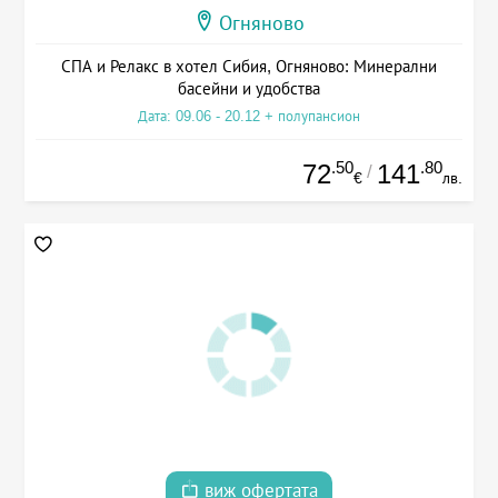
Огняново
СПА и Релакс в хотел Сибия, Огняново: Минерални
басейни и удобства
Дата: 09.06 - 20.12 + полупансион
.50
.80
72
141
/
€
лв.
виж офертата