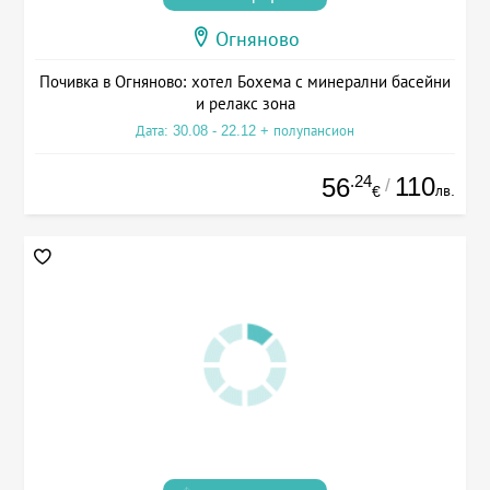
Огняново
Почивка в Огняново: хотел Бохема с минерални басейни
и релакс зона
Дата: 30.08 - 22.12 + полупансион
.24
110
56
/
лв.
€