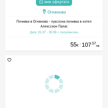
виж офертата
Огняново
Почивка в Огняново - луксозна почивка в хотел
Алекссион Палас
Дата: 01.07 - 30.09 + полупансион
55
.57
107
/
€
лв.