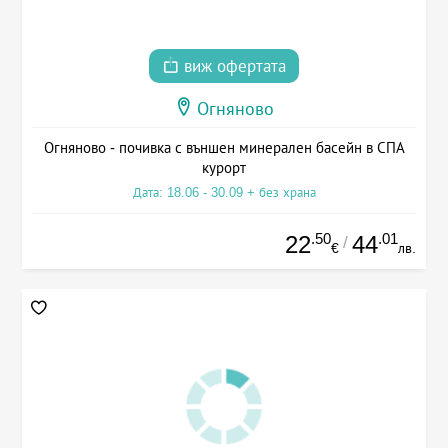
виж офертата
Огняново
Огняново - почивка с външен минерален басейн в СПА
курорт
Дата: 18.06 - 30.09 + без храна
.50
.01
22
44
/
€
лв.