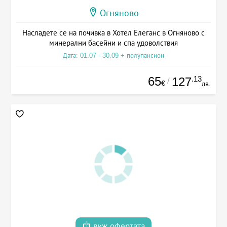
Огняново
Насладете се на почивка в Хотел Елеганс в Огняново с
минерални басейни и спа удоволствия
Дата: 01.07 - 30.09 + полупансион
65
.13
127
/
€
лв.
виж офертата