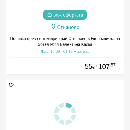
виж офертата
Огняново
Почивка през септември край Огняново в Еко къщичка на
хотел Роял Валентина Касъл
Дата: 15.09 - 01.12 + закуска
55
.57
107
/
€
лв.