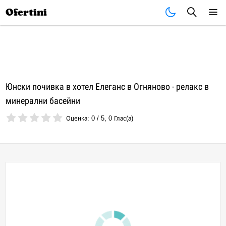
Почивки
Стоки
В града
Всички оферти
Ofertini
Юнски почивка в хотел Елеганс в Огняново - релакс в
минерални басейни
Оценка:
0
/
5
,
0
Глас(а)