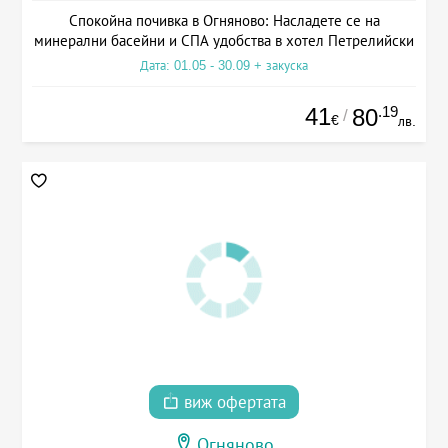
Спокойна почивка в Огняново: Насладете се на
минерални басейни и СПА удобства в хотел Петрелийски
Дата: 01.05 - 30.09 + закуска
41
.19
80
/
€
лв.
виж офертата
Огняново