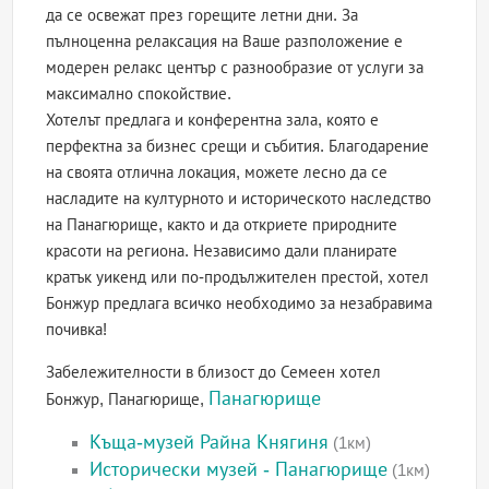
да се освежат през горещите летни дни. За
пълноценна релаксация на Ваше разположение е
модерен релакс център с разнообразие от услуги за
максимално спокойствие.
Хотелът предлага и конферентна зала, която е
перфектна за бизнес срещи и събития. Благодарение
на своята отлична локация, можете лесно да се
насладите на културното и историческото наследство
на Панагюрище, както и да откриете природните
красоти на региона. Независимо дали планирате
кратък уикенд или по-продължителен престой, хотел
Бонжур предлага всичко необходимо за незабравима
почивка!
Забележителности в близост до Семеен хотел
Панагюрище
Бонжур, Панагюрище,
Къща-музей Райна Княгиня
(1км)
Исторически музей - Панагюрище
(1км)