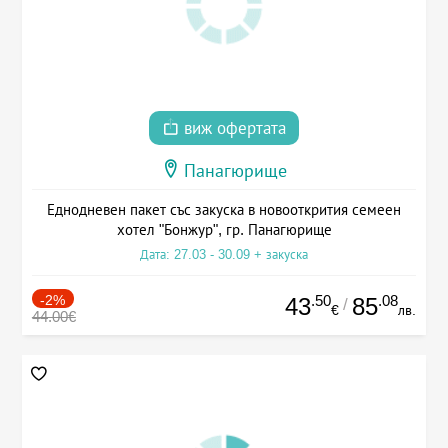
виж офертата
Панагюрище
Еднодневен пакет със закуска в новооткрития семеен
хотел "Бонжур", гр. Панагюрище
Дата: 27.03 - 30.09 + закуска
-2%
.50
.08
43
85
/
€
лв.
44.00€