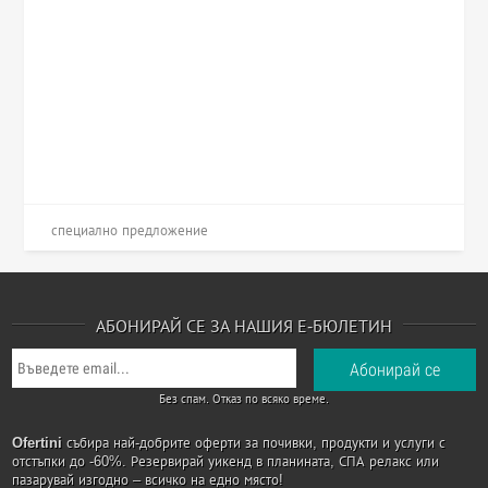
специално предложение
АБОНИРАЙ СЕ ЗА НАШИЯ Е-БЮЛЕТИН
Без спам. Отказ по всяко време.
Ofertini
събира най-добрите оферти за почивки, продукти и услуги с
отстъпки до -60%. Резервирай уикенд в планината, СПА релакс или
пазарувай изгодно – всичко на едно място!