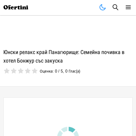
Почивки
Стоки
В града
Всички оферти
Ofertini
Юнски релакс край Панагюрище: Семейна почивка в
хотел Бонжур със закуска
Оценка:
0
/
5
,
0
Глас(а)