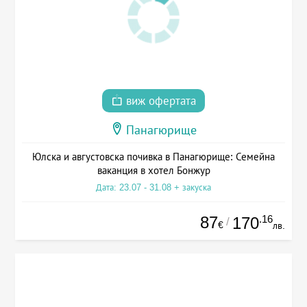
виж офертата
Панагюрище
Юлска и августовска почивка в Панагюрище: Семейна
ваканция в хотел Бонжур
Дата: 23.07 - 31.08 + закуска
87
.16
170
/
€
лв.