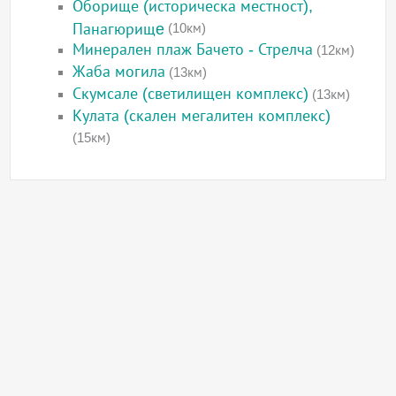
Оборище (историческа местност),
Панагюрищe
(10км)
Минерален плаж Бачето - Стрелча
(12км)
Жаба могила
(13км)
Скумсале (светилищен комплекс)
(13км)
Кулата (скален мегалитен комплекс)
(15км)