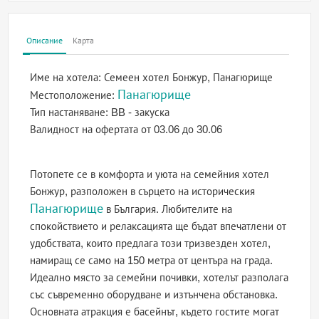
Описание
Карта
Име на хотела:
Семеен хотел Бонжур, Панагюрище
Панагюрище
Местоположение:
Тип настаняване:
BB - закуска
Валидност на офертата
от 03.06 до 30.06
Потопете се в комфорта и уюта на семейния хотел
Бонжур, разположен в сърцето на историческия
Панагюрище
в България. Любителите на
спокойствието и релаксацията ще бъдат впечатлени от
удобствата, които предлага този тризвезден хотел,
намиращ се само на 150 метра от центъра на града.
Идеално място за семейни почивки, хотелът разполага
със съвременно оборудване и изтънчена обстановка.
Основната атракция е басейнът, където гостите могат