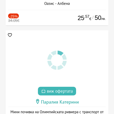
Оазис - Албена
-25%
.57
50
25
/
лв.
€
34.05€
виж офертата
Паралия Катерини
Мини почивка на Олимпийската ривиера с транспорт от