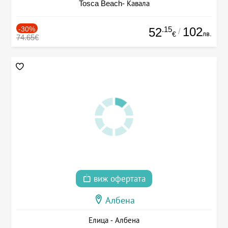
Tosca Beach- Кавала
-30%
.15
102
52
/
лв.
€
74.65€
виж офертата
Албена
Елица - Албена