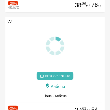
-20%
.86
76
38
/
лв.
€
48.57€
виж офертата
Албена
Нона - Албена
-25%
.61
54
27
/