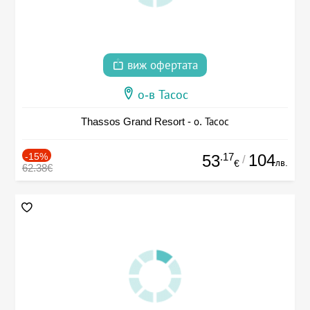
виж офертата
о-в Тасос
Thassos Grand Resort - о. Тасос
-15%
.17
104
53
/
лв.
€
62.38€