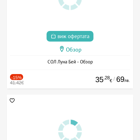
виж офертата
Обзор
СОЛ Луна Бей - Обзор
-15%
.28
69
35
/
лв.
€
41.42€