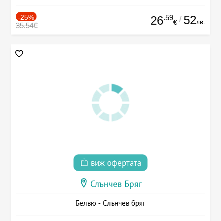
-25%
.59
52
26
/
лв.
€
35.54€
виж офертата
Слънчев Бряг
Белвю - Слънчев бряг