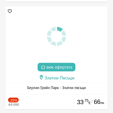
виж офертата
Златни Пясъци
Берлин Грийн Парк - Златни пясъци
-25%
.75
66
33
/
лв.
€
44.99€