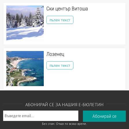
Ски център Витоша
пълен текст
Лозенец
пълен текст
АБОНИРАЙ СЕ ЗА НАШИЯ Е-БЮЛЕТИН
Без спам. Отказ по всяко време.