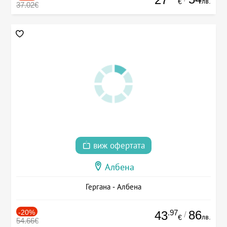
лв.
€
37.02€
виж офертата
Албена
Гергана - Албена
-20%
.97
86
43
/
лв.
€
54.66€