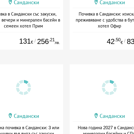
Сандански
Сандански
вка в Сандански със закуски,
Почивка в Сандански: изиск
 вечери и минерален басейн в
преживяване с удобства в бу
семеен хотел Прим
хотел Офир
: 24.06 - 22.12 + пълен пансион
Дата: 25.06 - 30.09 + закуск
131
.21
.50
256
42
8
/
/
€
лв.
€
Сандански
Сандански
на почивка в Сандански: 3 или
Нова година 2027 в Санданс
ощувки във вила със закуски,
минерални басейни и СП