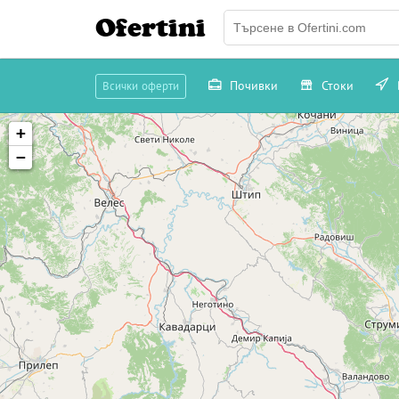
Ofertini
Почивки
Стоки
Всички оферти
+
−