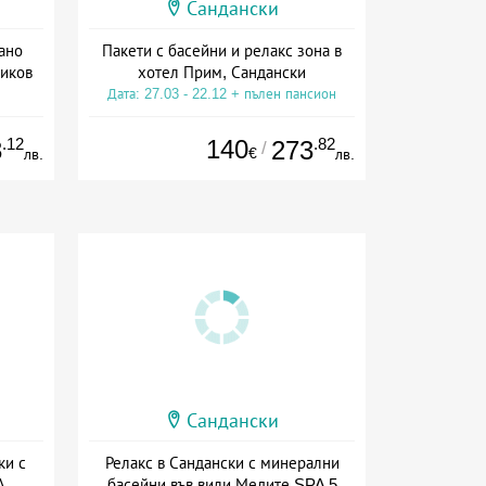
Сандански
ано
Пакети с басейни и релакс зона в
тиков
хотел Прим, Сандански
Дата: 27.03 - 22.12 + пълен пансион
а
.12
140
.82
3
273
/
€
лв.
лв.
Сандански
ки с
Релакс в Сандански с минерални
А
басейни във вили Медите SPA 5