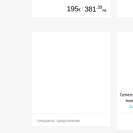
195
.39
381
/
€
лв.
Семеен
мин
Да
специално предложение