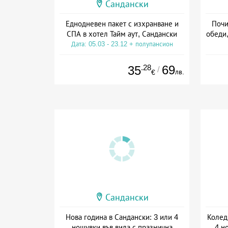
Сандански
Еднодневен пакет с изхранване и
Почи
СПА в хотел Тайм аут, Сандански
обеди,
Дата: 05.03 - 23.12 + полупансион
Дата
.28
69
35
/
лв.
€
Сандански
Нова година в Сандански: 3 или 4
Колед
нощувки във вила с празнична
4 н