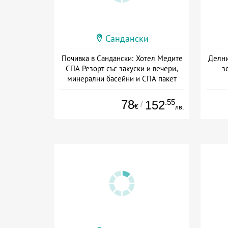
Сандански
Почивка в Сандански: Хотел Медите
Делни
СПА Резорт със закуски и вечери,
з
минерални басейни и СПА пакет
Дата: 30.03 - 20.12 + полупансион
Дата
78
.55
152
/
€
лв.