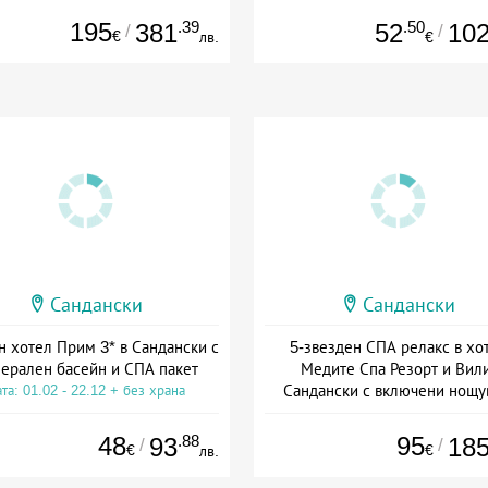
195
.39
.50
381
52
10
/
/
€
лв.
€
Сандански
Сандански
 хотел Прим 3* в Сандански с
5-звезден СПА релакс в хо
ерален басейн и СПА пакет
Медите Спа Резорт и Вили
Сандански с включени нощу
та: 01.02 - 22.12 + без храна
закуска и вечеря
Дата: 02.01 - 30.12 + полупанс
48
.88
95
93
18
/
/
€
€
лв.