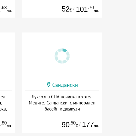
.68
52
.70
2
101
/
€
лв.
лв.
Сандански
тел
Луксозна СПА почивка в хотел
,
Медите, Сандански, с минерален
вка,
басейн и джакузи
Дата: 04.01 - 20.12 + полупансион
ион
.80
.50
177
5
90
/
лв.
лв.
€