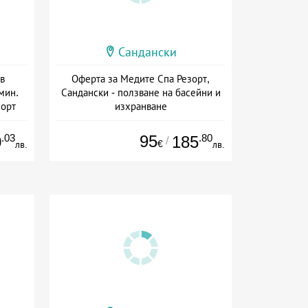
Сандански
в
Оферта за Медите Спа Резорт,
мин.
Сандански - ползване на басейни и
зорт
изхранване
ион
+ полупансион
.03
95
.80
0
185
/
€
лв.
лв.