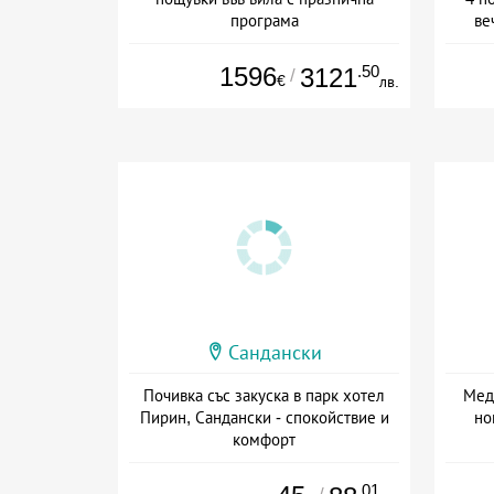
програма
ве
Дата: 30.12 - 03.01 + полупансион
Дат
1596
.50
3121
/
€
лв.
Сандански
Почивка със закуска в парк хотел
Мед
Пирин, Сандански - спокойствие и
но
комфорт
+ закуска
.01