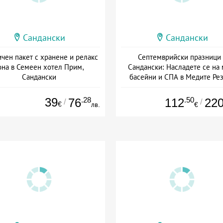
Сандански
Сандански
чен пакет с хранене и релакс
Септемврийски празници 
она в Семеен хотел Прим,
Сандански: Насладете се на 
Сандански
басейни и СПА в Медите Ре
: 01.04 - 22.12 + пълен пансион
Дата: 04.09 - 23.09 + полупанс
39
.28
.50
76
112
22
/
/
€
лв.
€