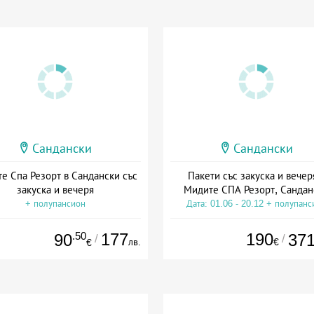
Сандански
Сандански
е Спа Резорт в Сандански със
Пакети със закуска и вечер
закуска и вечеря
Мидите СПА Резорт, Сандан
+ полупансион
Дата: 01.06 - 20.12 + полупанс
.50
177
190
90
37
/
/
лв.
€
€