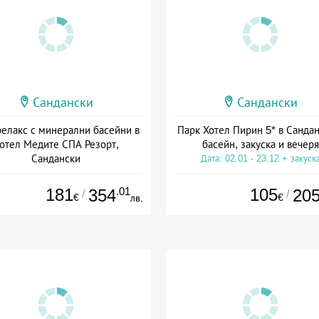
Сандански
Сандански
елакс с минерални басейни в
Парк Хотел Пирин 5* в Сандан
отел Медите СПА Резорт,
басейн, закуска и вечеря
Сандански
Дата: 02.01 - 23.12 + закуск
а: 13.07 - 20.12 + полупансион
181
.01
105
354
20
/
/
€
€
лв.