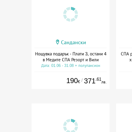
Сандански
Нощувка подарък - Плати 3, остани 4
СПА р
в Медите СПА Резорт и Вили
х
Дата: 01.06 - 31.08 + полупансион
Дат
190
.61
371
/
€
лв.