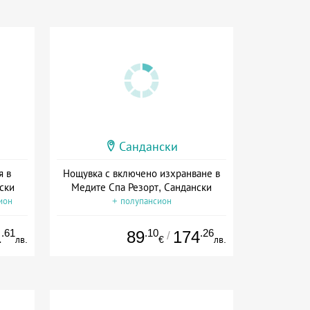
Сандански
я в
Нощувка с включено изхранване в
ски
Медите Спа Резорт, Сандански
ион
+ полупансион
.61
.10
.26
1
89
174
/
лв.
€
лв.