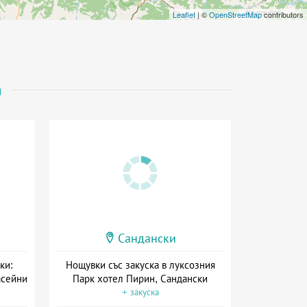
Leaflet
| ©
OpenStreetMap
contributors
и
Сандански
ки:
Нощувки със закуска в луксозния
асейни
Парк хотел Пирин, Сандански
+ закуска
ион