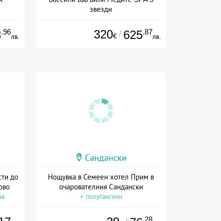
звезди
ион
Дата: 03.07 - 31.12 + полупансион
.96
320
.87
8
625
/
€
лв.
лв.
Сандански
сти до
Нощувка в Семеен хотел Прим в
ово
очарователния Сандански
на
+ полупансион
.28