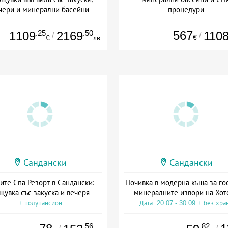
чери и минерални басейни
процедури
а: 23.12 - 27.12 + полупансион
Дата: 30.12 - 03.01 + полупанс
.25
.50
567
1109
2169
110
/
/
€
€
лв.
Сандански
Сандански
ите Спа Резорт в Сандански:
Почивка в модерна къща за го
щувка със закуска и вечеря
минералните извори на Хот
+ полупансион
Дата: 20.07 - 30.09 + без хра
.56
.82