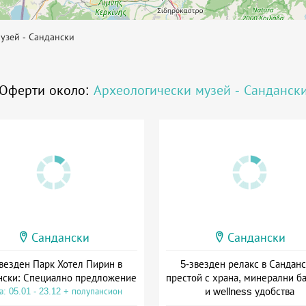
узей - Сандански
Оферти около:
Археологически музей - Санданск
Сандански
Сандански
везден Парк Хотел Пирин в
5-звезден релакс в Санданс
нски: Специално предложение
престой с храна, минерални б
и wellness удобства
а: 05.01 - 23.12 + полупансион
Дата: 02.01 - 23.12 + полупанс