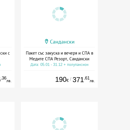
Сандански
ски с
Пакет със закуска и вечеря и СПА в
Медите СПА Резорт, Сандански
а
Дата: 05.01 - 31.12 + полупансион
.36
190
.61
5
371
/
€
лв.
лв.