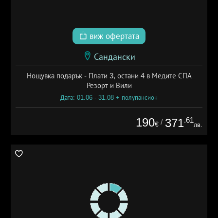
виж офертата
Сандански
Нощувка подарък - Плати 3, остани 4 в Медите СПА
Резорт и Вили
Дата: 01.06 - 31.08 + полупансион
190
.61
371
/
€
лв.