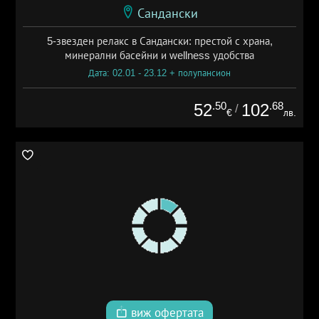
Сандански
5-звезден релакс в Сандански: престой с храна,
минерални басейни и wellness удобства
Дата: 02.01 - 23.12 + полупансион
.50
.68
52
102
/
€
лв.
виж офертата