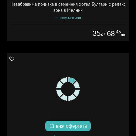
Незабравима почивка в семейния хотел Булгари с релакс
зона в Мелник
+ полупансион
35
.45
68
/
€
лв.
виж офертата