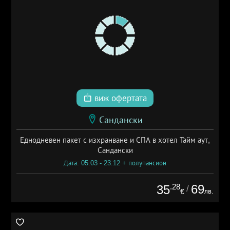
виж офертата
Сандански
Еднодневен пакет с изхранване и СПА в хотел Тайм аут,
Сандански
Дата: 05.03 - 23.12 + полупансион
.28
69
35
/
лв.
€