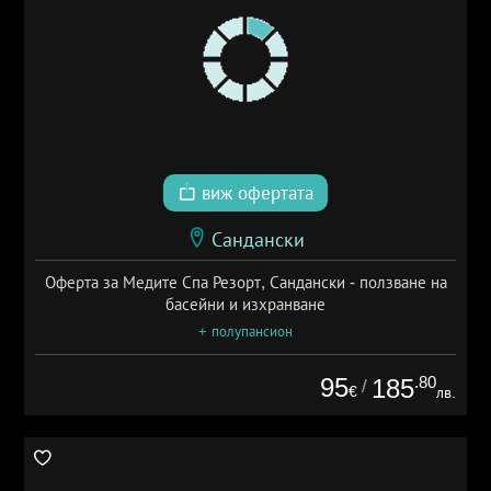
виж офертата
Сандански
Оферта за Медите Спа Резорт, Сандански - ползване на
басейни и изхранване
+ полупансион
95
.80
185
/
€
лв.