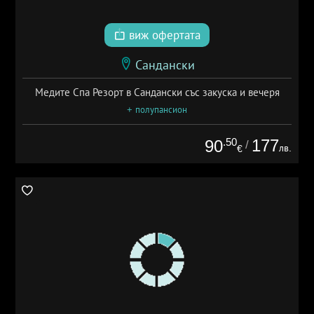
виж офертата
Сандански
Медите Спа Резорт в Сандански със закуска и вечеря
+ полупансион
.50
177
90
/
лв.
€