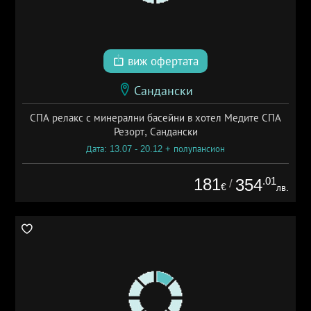
виж офертата
Сандански
СПА релакс с минерални басейни в хотел Медите СПА
Резорт, Сандански
Дата: 13.07 - 20.12 + полупансион
181
.01
354
/
€
лв.