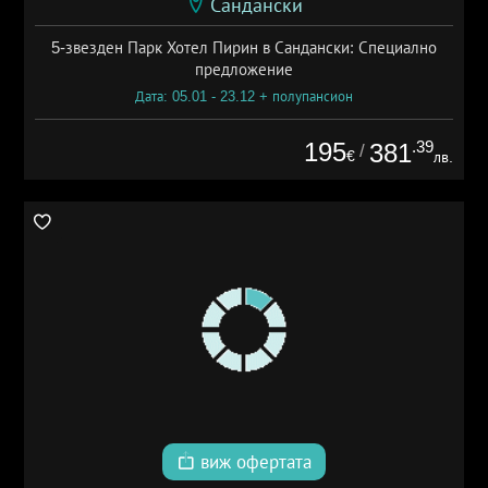
Сандански
5-звезден Парк Хотел Пирин в Сандански: Специално
предложение
Дата: 05.01 - 23.12 + полупансион
195
.39
381
/
€
лв.
виж офертата