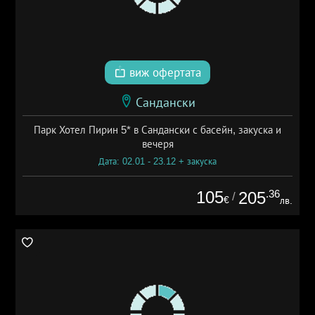
виж офертата
Сандански
Парк Хотел Пирин 5* в Сандански с басейн, закуска и
вечеря
Дата: 02.01 - 23.12 + закуска
105
.36
205
/
€
лв.