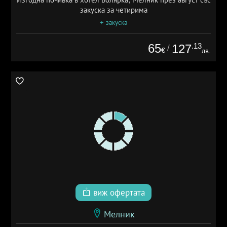
закуска за четирима
+ закуска
65
.13
127
/
€
лв.
виж офертата
Мелник