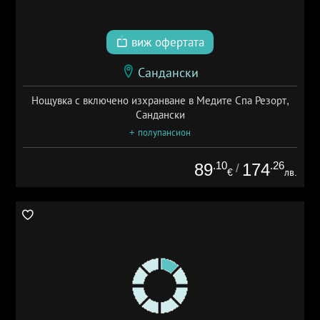
виж офертата
Сандански
Нощувка с включено изхранване в Медите Спа Резорт,
Сандански
+ полупансион
.10
.26
89
174
/
€
лв.