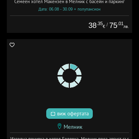
Семеен хотел Макензен в Мелник с басейн и паркинг
Дата: 06.08 - 30.09 + полупансион
.35
.01
38
75
/
€
лв.
виж офертата
Мелник
Изгодна почивка в хотел Болярка, Мелник през август със