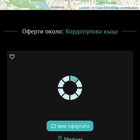
Leaflet
| ©
OpenStreetMap
contributors
Оферти около:
Кордопулова къща
виж офертата
Мелник