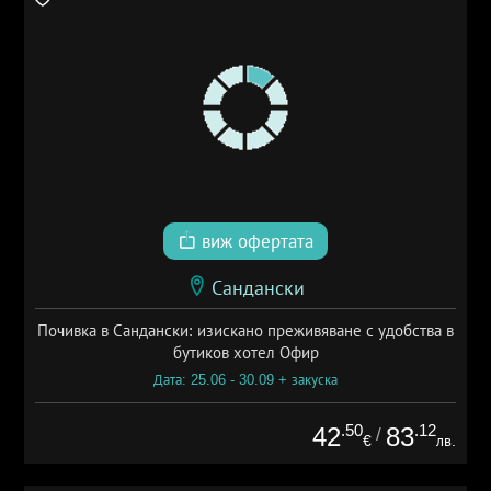
виж офертата
Сандански
Почивка в Сандански: изискано преживяване с удобства в
бутиков хотел Офир
Дата: 25.06 - 30.09 + закуска
.50
.12
42
83
/
€
лв.