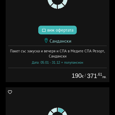
виж офертата
Сандански
Пакет със закуска и вечеря и СПА в Медите СПА Резорт,
Сандански
Дата: 05.01 - 31.12 + полупансион
190
.61
371
/
€
лв.