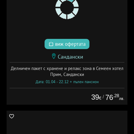
виж офертата
Сандански
Делничен пакет с хранене и релакс зона в Семеен хотел
Прим, Сандански
Дата: 01.04 - 22.12 + пълен пансион
39
.28
76
/
€
лв.