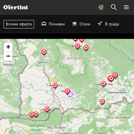
Ofertini
Почивки
Стоки
В града
Всички оферти
+
−