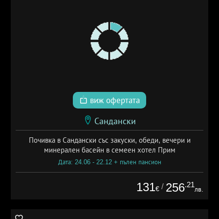
виж офертата
Сандански
Почивка в Сандански със закуски, обеди, вечери и
минерален басейн в семеен хотел Прим
Дата: 24.06 - 22.12 + пълен пансион
131
.21
256
/
€
лв.