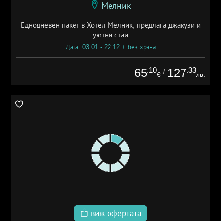
Мелник
Еднодневен пакет в Хотел Мелник, предлага джакузи и
уютни стаи
Дата: 03.01 - 22.12 + без храна
.10
.33
65
127
/
€
лв.
виж офертата