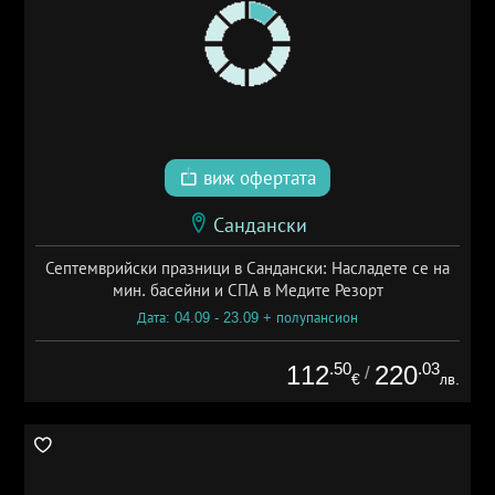
виж офертата
Сандански
Септемврийски празници в Сандански: Насладете се на
мин. басейни и СПА в Медите Резорт
Дата: 04.09 - 23.09 + полупансион
.50
.03
112
220
/
€
лв.