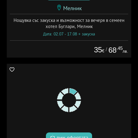
Мелник
Нощувка със закуска и възможност за вечеря в семеен
хотел Буглари, Мелник
Дата: 02.07 - 17.08 + закуска
35
.45
68
/
€
лв.
виж офертата