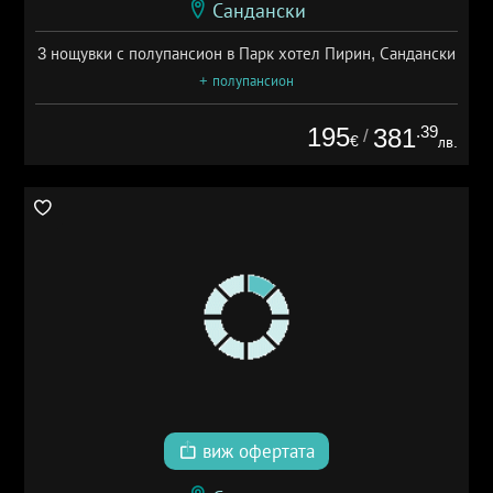
Сандански
3 нощувки с полупансион в Парк хотел Пирин, Сандански
+ полупансион
195
.39
381
/
€
лв.
виж офертата