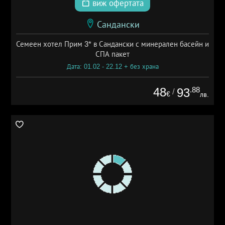
виж офертата
Сандански
Семеен хотел Прим 3* в Сандански с минерален басейн и
СПА пакет
Дата: 01.02 - 22.12 + без храна
48
.88
93
/
€
лв.