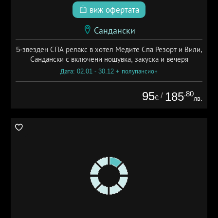
виж офертата
Сандански
5-звезден СПА релакс в хотел Медите Спа Резорт и Вили,
Сандански с включени нощувка, закуска и вечеря
Дата: 02.01 - 30.12 + полупансион
95
.80
185
/
€
лв.