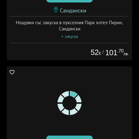
Сандански
Нощувки със закуска в луксозния Парк хотел Пирин,
Сандански
+ закуска
52
.70
101
/
€
лв.