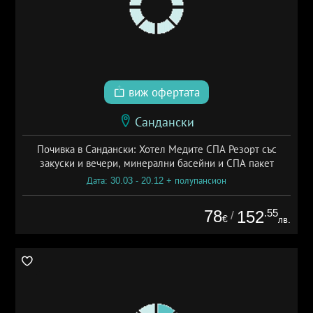
виж офертата
Сандански
Почивка в Сандански: Хотел Медите СПА Резорт със
закуски и вечери, минерални басейни и СПА пакет
Дата: 30.03 - 20.12 + полупансион
78
.55
152
/
€
лв.