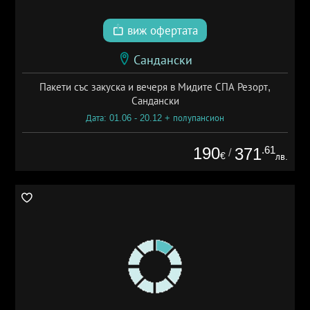
виж офертата
Сандански
Пакети със закуска и вечеря в Мидите СПА Резорт,
Сандански
Дата: 01.06 - 20.12 + полупансион
190
.61
371
/
€
лв.