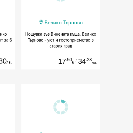
Велико Търново
лико
Нощувка във Винената къща, Велико
т за 6
Търново - уют и гостоприемство в
стария град
на
Дата: 01.04 - 30.09 + без храна
80
.50
.23
17
34
/
лв.
€
лв.