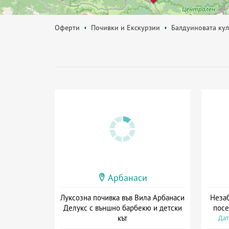
Оферти
Почивки и Екскурзии
Балдуиновата кул
Арбанаси
Луксозна почивка във Вила Арбанаси
Незаб
Делукс с външно барбекю и детски
посе
кът
Дат
+ без храна