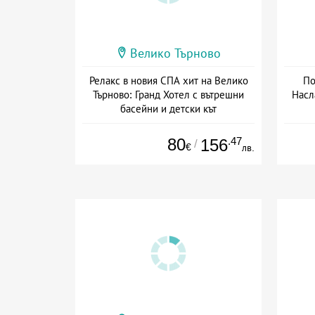
Велико Търново
Релакс в новия СПА хит на Велико
По
Търново: Гранд Хотел с вътрешни
Насл
басейни и детски кът
Дата: 20.03 - 22.12 + закуска
80
.47
156
/
€
лв.