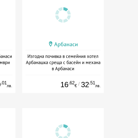
Арбанаси
банаси
Изгодна почивка в семейния хотел
ември
Арбанашка среща с басейн и механа
в Арбанаси
+ без храна
.01
.62
.51
0
16
32
/
лв.
€
лв.