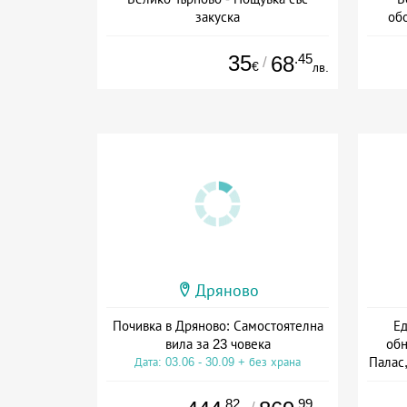
закуска
обо
+ закуска
35
.45
68
/
€
лв.
Дряново
Почивка в Дряново: Самостоятелна
Ед
вила за 23 човека
обн
Палас,
Дата: 03.06 - 30.09 + без храна
Дат
.82
.99