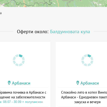
а
Оферти около:
Балдуиновата кула
Арбанаси
Арбанаси
равима почивка в Арбанаси с
Спокойно лято в хотел Винпа
щение на забележителности
Арбанаси - Еднодневен пакет
закуска и вечеря
а: 08.07 - 30.09 + полупансион
Дата: 01.07 - 30.09 + полупанс