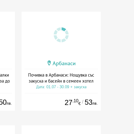
Арбанаси
Малки
Почивка в Арбанаси: Нощувка със
за до
закуска и басейн в семеен хотел
Дата: 01.07 - 30.09 + закуска
50
.10
53
27
/
лв.
лв.
€