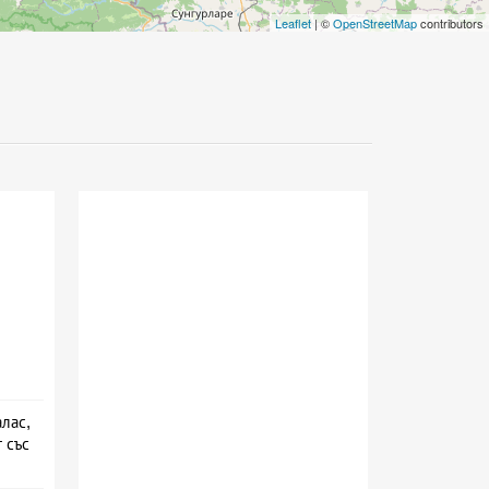
Leaflet
| ©
OpenStreetMap
contributors
лас,
 със
ион