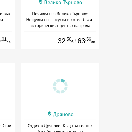
Велико Търново
и във
Почивка във Велико Търново:
ка
Нощувка със закуска в хотел Лъки -
историческият център на града
Дата: 23.07 - 31.10 + закуска
.01
.50
.56
0
32
63
/
лв.
€
лв.
Дряново
: Стаи
Отдих в Дряново: Къща за гости с
басейн и уютна механа