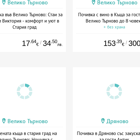
Велико Търново
Велико Търново
а във Велико Търново: Стаи за
Почивка с вино в Къща за гост
и Виктория - комфорт и уют в
Велико Търново до 8 чове
Стария град
+ без храна
та: 24.06 - 30.09 + без храна
.64
.50
.39
17
34
153
30
/
/
€
лв.
€
Велико Търново
Дряново
ената къща в стария град на
Почивка в Дряново със закуска
елико Търново: Нощувка с
за гости Антик