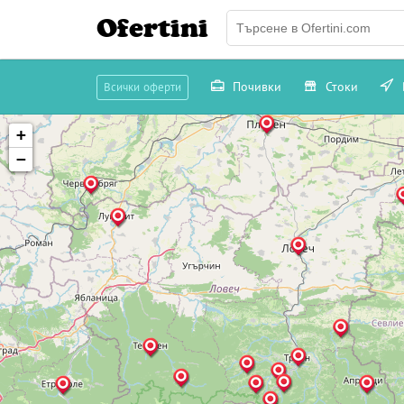
Ofertini
Почивки
Стоки
Всички оферти
+
−