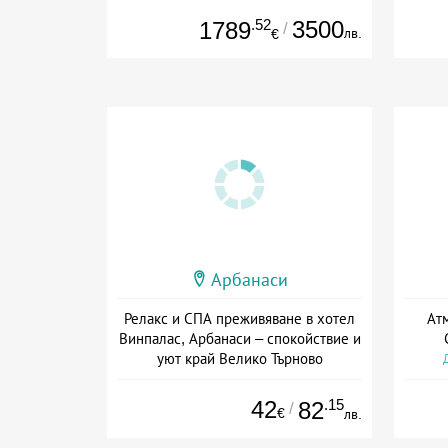
.52
3500
1789
/
лв.
€
Арбанаси
Релакс и СПА преживяване в хотел
Атм
Винпалас, Арбанаси – спокойствие и
уют край Велико Търново
Дата: 05.05 - 30.09 + полупансион
42
.15
82
/
€
лв.