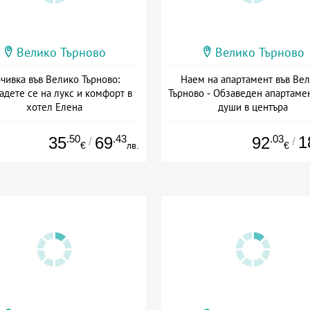
Велико Търново
Велико Търново
чивка във Велико Търново:
Наем на апартамент във Ве
адете се на лукс и комфорт в
Търново - Обзаведен апартамен
хотел Елена
души в центъра
Дата: 16.06 - 30.09 + закуска
Дата: 30.03 - 30.09 + без хра
.50
.43
.03
1
35
69
92
/
/
€
лв.
€