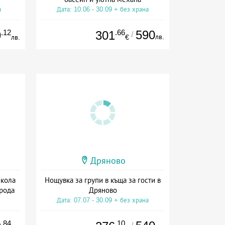
а
Дата: 10.06 - 30.09 + без храна
.12
.66
590
9
301
/
лв.
лв.
€
Дряново
икола
Нощувка за групи в къща за гости в
рода
Дряново
Дата: 07.07 - 30.09 + без храна
.84
.10