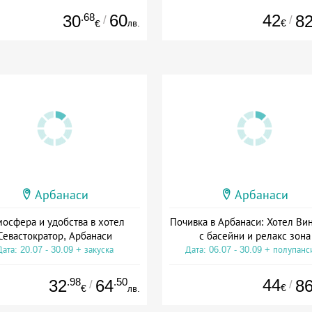
.68
60
42
30
8
/
/
лв.
€
€
Арбанаси
Арбанаси
осфера и удобства в хотел
Почивка в Арбанаси: Хотел Ви
Севастократор, Арбанаси
с басейни и релакс зона
Дата: 20.07 - 30.09 + закуска
Дата: 06.07 - 30.09 + полупанс
.98
.50
44
32
64
8
/
/
€
€
лв.