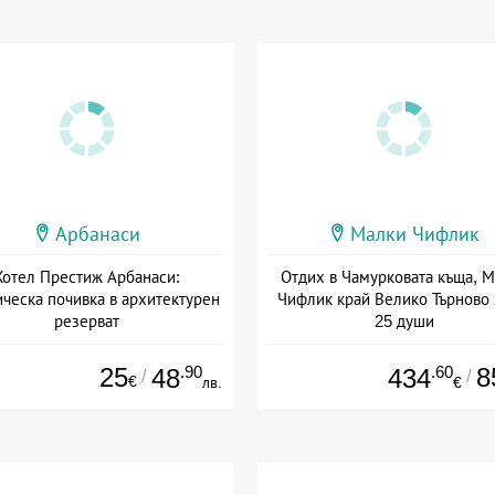
Арбанаси
Малки Чифлик
Хотел Престиж Арбанаси:
Отдих в Чамурковата къща, 
ическа почивка в архитектурен
Чифлик край Велико Търново 
резерват
25 души
та: 27.04 - 30.09 + без храна
+ без храна
25
.90
.60
8
48
434
/
/
€
лв.
€