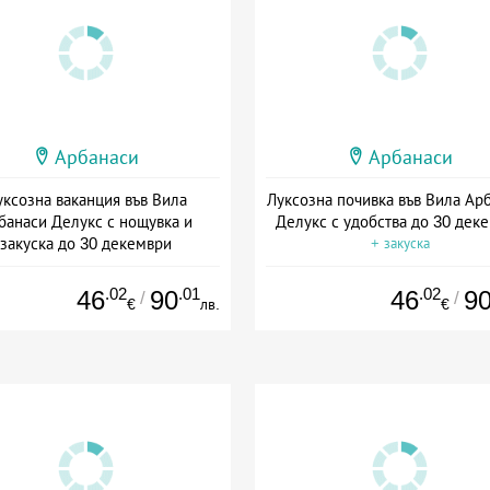
Арбанаси
Арбанаси
уксозна ваканция във Вила
Луксозна почивка във Вила Ар
банаси Делукс с нощувка и
Делукс с удобства до 30 дек
закуска до 30 декември
+ закуска
+ закуска
.02
.01
.02
46
90
46
9
/
/
€
лв.
€