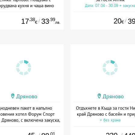
рудвана кухня и чаша вино
Дата: 07.04 - 30.09 + закуск
+ без храна
.38
.99
20
17
33
3
/
/
€
€
лв.
Дряново
Дряново
нодневен пакет в напълно
Отдъхнете в Къща за гости Н
овения хотел Форум Спорт
край Дряново с басейн и при
 Дряново, с включена закуска,
+ без храна
вечеря и басейн
а: 15.06 - 06.09 + полупансион
.01