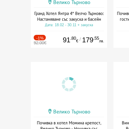
Велико Търново
Гранд Хотел Янтра 4* Велчо Търново:
Почивк
Настаняване със закуска и басейн
гост
Дата: 18.02 - 30.11 + закуска
Да
-1%
.80
.55
91
179
/
€
лв.
92.00€
Велико Търново
Почивка в хотел Момина крепост,
Вин
Велико Търново - Нощувка със
В