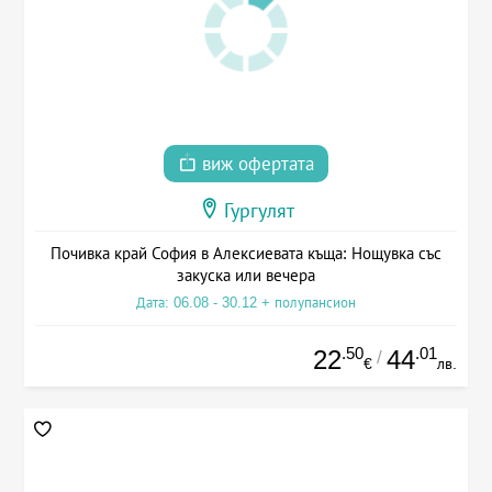
виж офертата
Гургулят
Почивка край София в Алексиевата къща: Нощувка със
закуска или вечера
Дата: 06.08 - 30.12 + полупансион
.50
.01
22
44
/
€
лв.