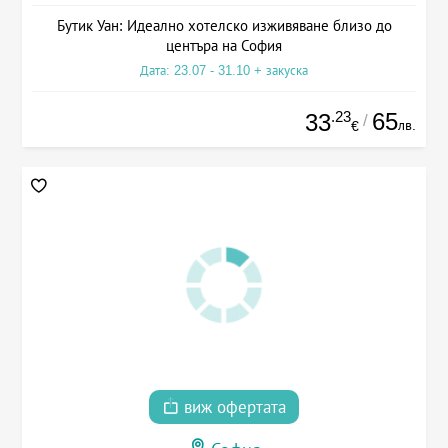
Бутик Уан: Идеално хотелско изживяване близо до
центъра на София
Дата: 23.07 - 31.10 + закуска
.23
65
33
/
лв.
€
виж офертата