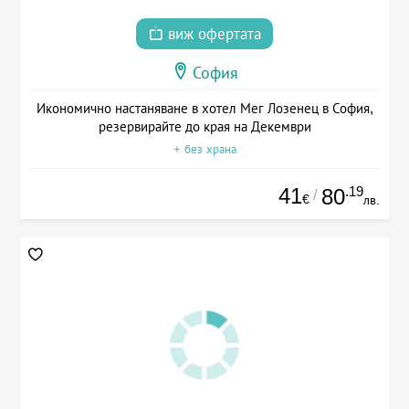
виж офертата
София
Икономично настаняване в хотел Мег Лозенец в София,
резервирайте до края на Декември
+ без храна
41
.19
80
/
€
лв.