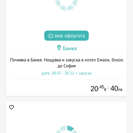
виж офертата
Банкя
Почивка в Банкя: Нощувка и закуска в хотел Емали, близо
до София
Дата: 29.07 - 30.12 + закуска
.45
40
20
/
лв.
€