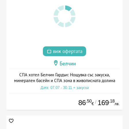
виж офертата
Белчин
СПА хотел Белчин Гардън: Нощувка със закуска,
минерален басейн и СПА зона в живописната долина
Дата: 07.07 - 30.11 + закуска
.50
.18
86
169
/
€
лв.