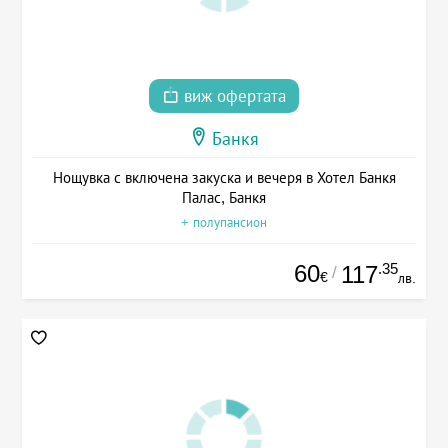
виж офертата
Банкя
Нощувка с включена закуска и вечеря в Хотел Банкя
Палас, Банкя
+ полупансион
60
.35
117
/
€
лв.