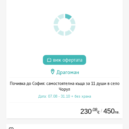
виж офертата
Драгоман
Почивка до София: самостоятелна къща за 11 души в село
Чорул
Дата: 07.08 - 31.10 + без храна
.08
450
230
/
лв.
€