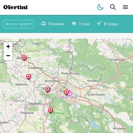
Ofertini
Почивки
Стоки
В града
Всички оферти
+
−