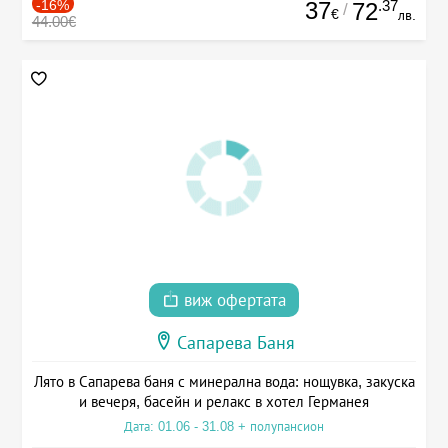
-16%
37
.37
72
/
€
лв.
44.00€
виж офертата
Сапарева Баня
Лято в Сапарева баня с минерална вода: нощувка, закуска
и вечеря, басейн и релакс в хотел Германея
Дата: 01.06 - 31.08 + полупансион