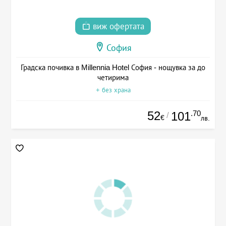
виж офертата
София
Градска почивка в Millennia Hotel София - нощувка за до
четирима
+ без храна
52
.70
101
/
€
лв.