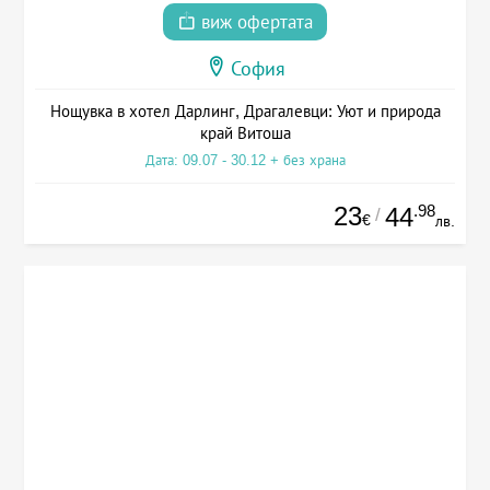
виж офертата
София
Нощувка в хотел Дарлинг, Драгалевци: Уют и природа
край Витоша
Дата: 09.07 - 30.12 + без храна
23
.98
44
/
€
лв.