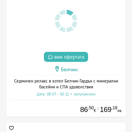
виж офертата
Белчин
Седмичен релакс в хотел Белчин Гардън с минерални
басейни и СПА удоволствия
Дата: 08.07 - 30.11 + полупансион
.50
.18
86
169
/
€
лв.