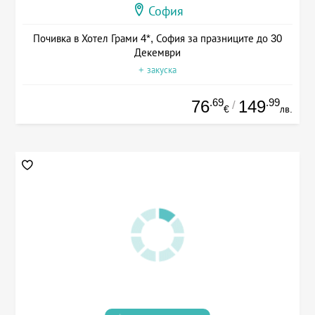
София
Почивка в Хотел Грами 4*, София за празниците до 30
Декември
+ закуска
.69
.99
76
149
/
€
лв.