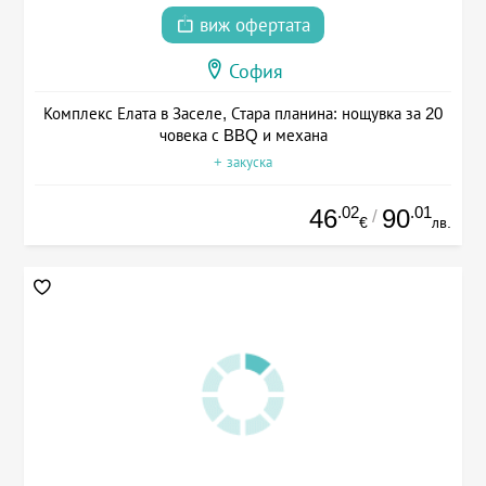
виж офертата
София
Комплекс Елата в Заселе, Стара планина: нощувка за 20
човека с BBQ и механа
+ закуска
.02
.01
46
90
/
€
лв.