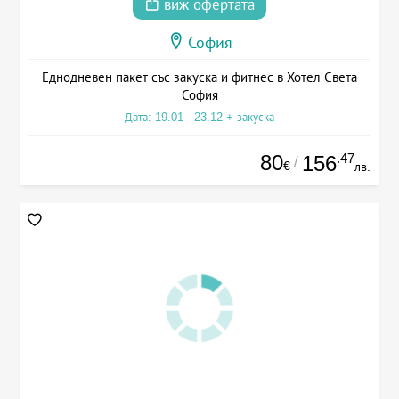
виж офертата
София
Еднодневен пакет със закуска и фитнес в Хотел Света
София
Дата: 19.01 - 23.12 + закуска
80
.47
156
/
€
лв.