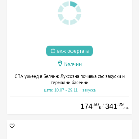
виж офертата
Белчин
СПА уикенд в Белчин: Луксозна почивка със закуски и
термални басейни
Дата: 10.07 - 29.11 + закуска
.50
.29
174
341
/
€
лв.