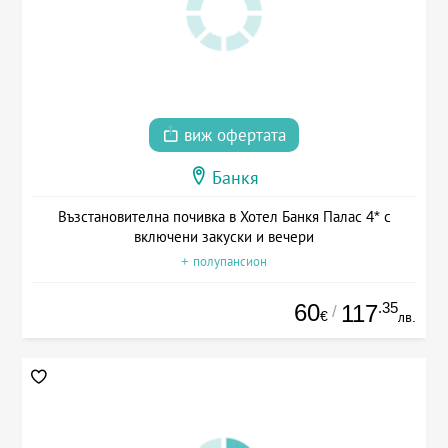
виж офертата
Банкя
Възстановителна почивка в Хотел Банкя Палас 4* с
включени закуски и вечери
+ полупансион
60
.35
117
/
€
лв.