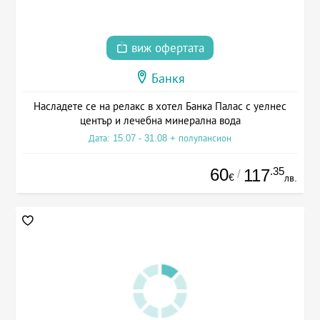
виж офертата
Банкя
Насладете се на релакс в хотел Банка Палас с уелнес
център и лечебна минерална вода
Дата: 15.07 - 31.08 + полупансион
60
.35
117
/
€
лв.