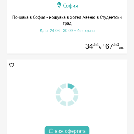
София
Почивка в София - нощувка в хотел Авеню в Студентски
град
Дата: 24.06 - 30.09 + без храна
.51
.50
34
67
/
€
лв.
виж офертата