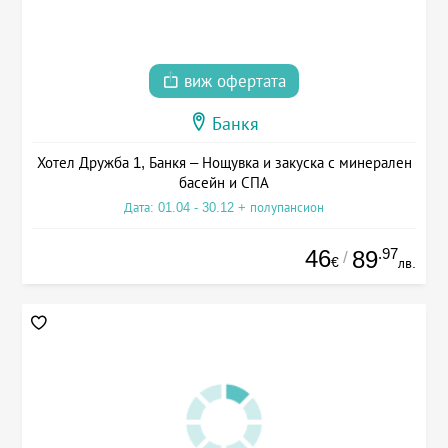
виж офертата
Банкя
Хотел Дружба 1, Банкя – Нощувка и закуска с минерален
басейн и СПА
Дата: 01.04 - 30.12 + полупансион
46
.97
89
/
€
лв.