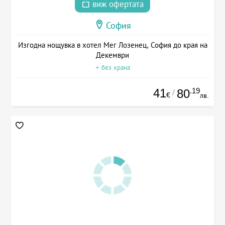
виж офертата
София
Изгодна нощувка в хотел Мег Лозенец, София до края на
Декември
+ без храна
41
.19
80
/
€
лв.