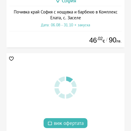
София
Почивка край София с нощувка и барбекю в Комплекс
Елата, с. Заселе
Дата: 06.08 - 31.10 + закуска
.02
90
46
/
лв.
€
виж офертата