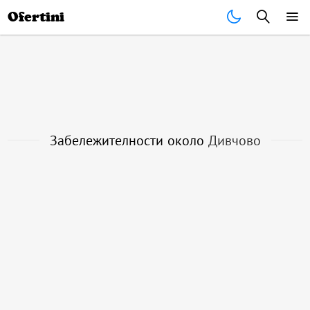
Почивки
Стоки
В града
Всички оферти
Ofertini
Забележителности около
Дивчово