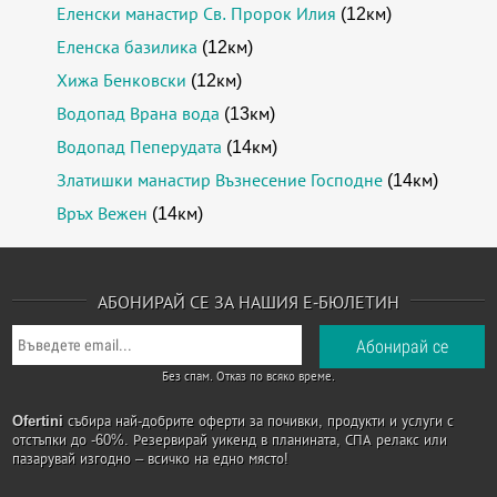
Еленски манастир Св. Пророк Илия
(12км)
Еленска базилика
(12км)
Хижа Бенковски
(12км)
Водопад Врана вода
(13км)
Водопад Пеперудата
(14км)
Златишки манастир Възнесение Господне
(14км)
Връх Вежен
(14км)
АБОНИРАЙ СЕ ЗА НАШИЯ Е-БЮЛЕТИН
Без спам. Отказ по всяко време.
Ofertini
събира най-добрите оферти за почивки, продукти и услуги с
отстъпки до -60%. Резервирай уикенд в планината, СПА релакс или
пазарувай изгодно – всичко на едно място!