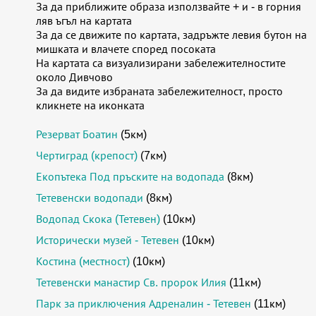
За да приближите образа използвайте + и - в горния
ляв ъгъл на картата
За да се движите по картата, задръжте левия бутон на
мишката и влачете според посоката
На картата са визуализирани забележителностите
около Дивчово
За да видите избраната забележителност, просто
кликнете на иконката
Резерват Боатин
(5км)
Чертиград (крепост)
(7км)
Екопътека Под пръските на водопада
(8км)
Тетевенски водопади
(8км)
Водопад Скока (Тетевен)
(10км)
Исторически музей - Тетевен
(10км)
Костина (местност)
(10км)
Тетевенски манастир Св. пророк Илия
(11км)
Парк за приключения Адреналин - Тетевен
(11км)