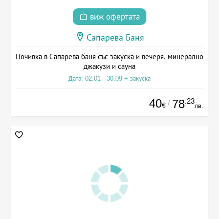
виж офертата
Сапарева Баня
Почивка в Сапарева баня със закуска и вечеря, минерално
джакузи и сауна
Дата: 02.01 - 30.09 + закуска
40
.23
78
/
€
лв.