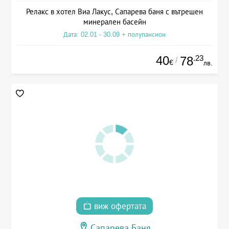
Релакс в хотел Виа Лакус, Сапарева баня с вътрешен
минерален басейн
Дата: 02.01 - 30.09 + полупансион
40
.23
78
/
€
лв.
виж офертата
Сапарева Баня