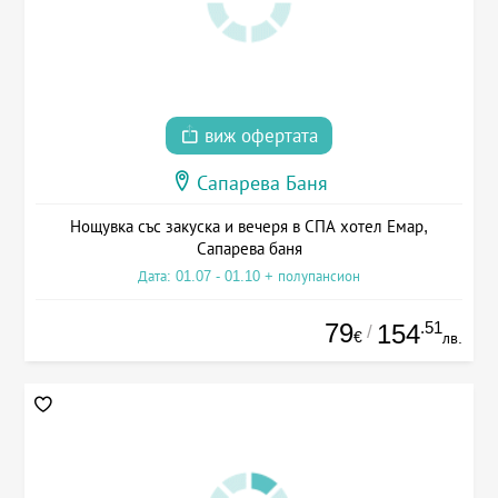
виж офертата
Сапарева Баня
Нощувка със закуска и вечеря в СПА хотел Емар,
Сапарева баня
Дата: 01.07 - 01.10 + полупансион
79
.51
154
/
€
лв.