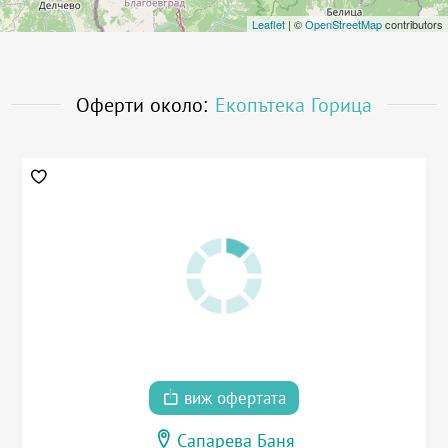
Leaflet
| ©
OpenStreetMap
contributors
Оферти около:
Екопътека Горица
виж офертата
Сапарева Баня