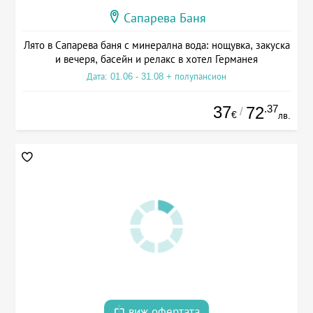
Сапарева Баня
Лято в Сапарева баня с минерална вода: нощувка, закуска
и вечеря, басейн и релакс в хотел Германея
Дата: 01.06 - 31.08 + полупансион
37
.37
72
/
€
лв.
виж офертата