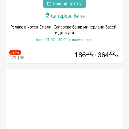
виж офертата
Сапарева Баня
Релакс в хотел Емали, Сапарева баня: минерлани басейн
и джакузи
Дата: 01.07 - 30.09 + полупансион
-33%
.12
.02
186
364
/
€
лв.
279.18€