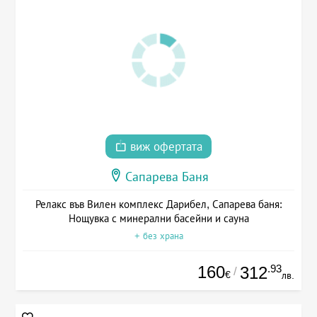
виж офертата
Сапарева Баня
Релакс във Вилен комплекс Дарибел, Сапарева баня:
Нощувка с минерални басейни и сауна
+ без храна
160
.93
312
/
€
лв.