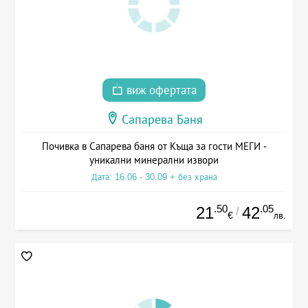
виж офертата
Сапарева Баня
Почивка в Сапарева баня от Къща за гости МЕГИ -
уникални минерални извори
Дата: 16.06 - 30.09 + без храна
.50
.05
21
42
/
€
лв.