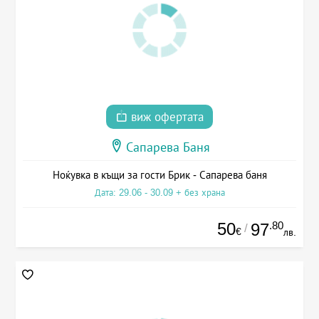
виж офертата
Сапарева Баня
Ноќувка в къщи за гости Брик - Сапарева баня
Дата: 29.06 - 30.09 + без храна
50
.80
97
/
€
лв.