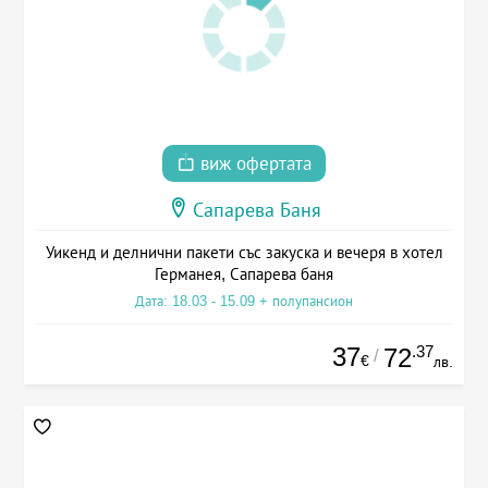
виж офертата
Сапарева Баня
Уикенд и делнични пакети със закуска и вечеря в хотел
Германея, Сапарева баня
Дата: 18.03 - 15.09 + полупансион
37
.37
72
/
€
лв.