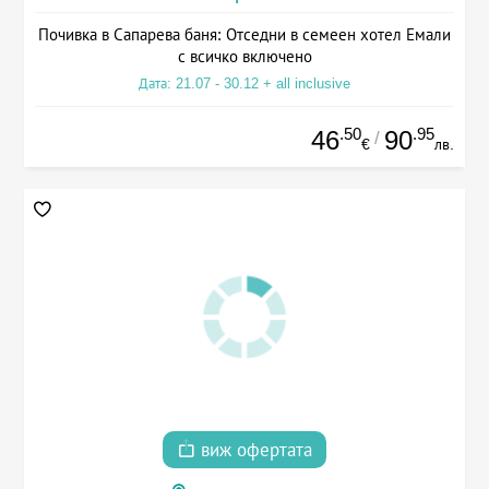
Почивка в Сапарева баня: Отседни в семеен хотел Емали
с всичко включено
Дата: 21.07 - 30.12 + all inclusive
.50
.95
46
90
/
€
лв.
виж офертата