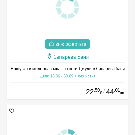
виж офертата
Сапарева Баня
Нощувка в модерна къща за гости Джули в Сапарева баня
Дата: 18.06 - 30.09 + без храна
.50
.01
22
44
/
€
лв.