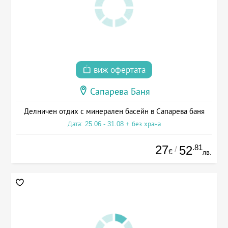
виж офертата
Сапарева Баня
Делничен отдих с минерален басейн в Сапарева баня
Дата: 25.06 - 31.08 + без храна
27
.81
52
/
€
лв.