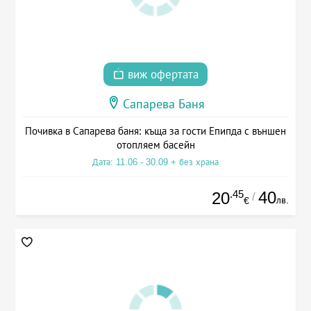
виж офертата
Сапарева Баня
Почивка в Сапарева баня: къща за гости Епипда с външен
отопляем басейн
Дата: 11.06 - 30.09 + без храна
.45
40
20
/
лв.
€