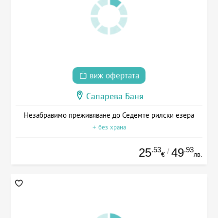
виж офертата
Сапарева Баня
Незабравимо преживяване до Седемте рилски езера
+ без храна
.53
.93
25
49
/
€
лв.