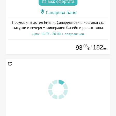
виж офертата
Сапарева Баня
Промоция в хотел Емали, Сапарева баня: нощувки със
закуски и вечеря + минерален басейн и релакс зона
Дата: 16.07 - 30.09 + полупансион
.06
182
93
/
лв.
€