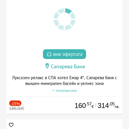
виж офертата
Сапарева Баня
Луксозен релакс в СПА хотел Емар 4*, Сапарева баня с
външен минерален басейн и уелнес зона
+ полупансион
-15%
.57
.05
160
314
/
€
лв.
188.00€