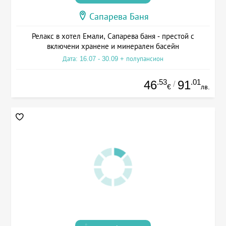
Сапарева Баня
Релакс в хотел Емали, Сапарева баня - престой с
включени хранене и минерален басейн
Дата: 16.07 - 30.09 + полупансион
.53
.01
46
91
/
€
лв.