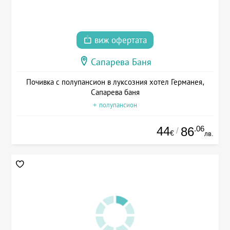
виж офертата
Сапарева Баня
Почивка с полупансион в луксозния хотел Германея,
Сапарева баня
+ полупансион
44
.06
86
/
€
лв.