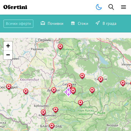
Ofertini
Почивки
Стоки
В града
Всички оферти
+
−