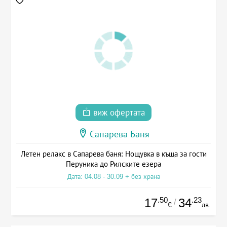
виж офертата
Сапарева Баня
Летен релакс в Сапарева баня: Нощувка в къща за гости
Перуника до Рилските езера
Дата: 04.08 - 30.09 + без храна
.50
.23
17
34
/
€
лв.