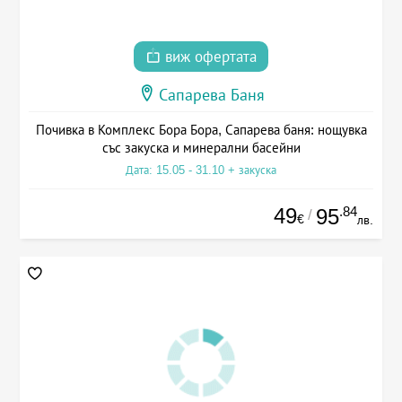
виж офертата
Сапарева Баня
Почивка в Комплекс Бора Бора, Сапарева баня: нощувка
със закуска и минерални басейни
Дата: 15.05 - 31.10 + закуска
49
.84
95
/
€
лв.