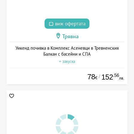
виж офертата
Трявна
Уикенд почивка в Комплекс Асеневци в Тревненския
Балкан с басейни и СПА
+ закуска
78
.56
152
/
€
лв.