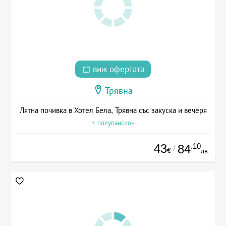
виж офертата
Трявна
Лятна почивка в Хотел Бела, Трявна със закуска и вечеря
+ полупансион
43
.10
84
/
€
лв.