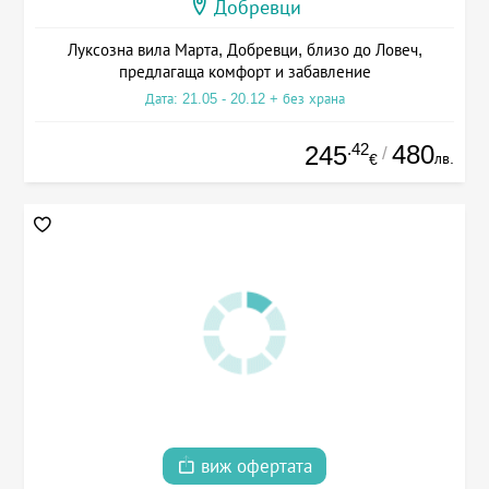
Добревци
Луксозна вила Марта, Добревци, близо до Ловеч,
предлагаща комфорт и забавление
Дата: 21.05 - 20.12 + без храна
.42
480
245
/
лв.
€
виж офертата