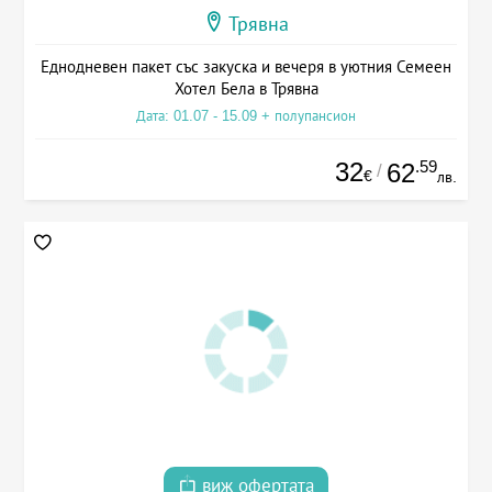
Трявна
Еднодневен пакет със закуска и вечеря в уютния Семеен
Хотел Бела в Трявна
Дата: 01.07 - 15.09 + полупансион
32
.59
62
/
€
лв.
виж офертата