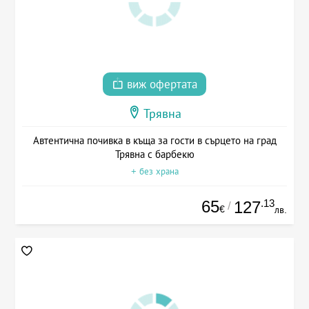
виж офертата
Трявна
Автентична почивка в къща за гости в сърцето на град
Трявна с барбекю
+ без храна
65
.13
127
/
€
лв.