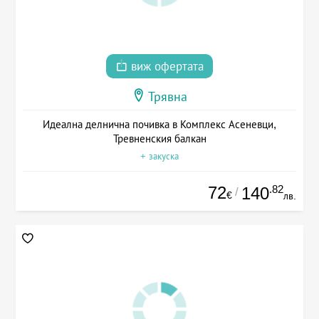
виж офертата
Трявна
Идеална делнична почивка в Комплекс Асеневци,
Тревненския балкан
+ закуска
72
.82
140
/
€
лв.