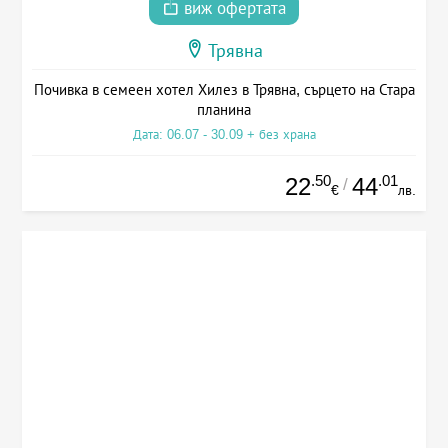
виж офертата
Трявна
Почивка в семеен хотел Хилез в Трявна, сърцето на Стара
планина
Дата: 06.07 - 30.09 + без храна
.50
.01
22
44
/
€
лв.