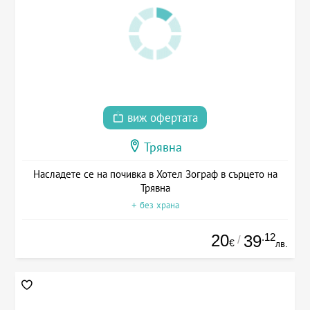
виж офертата
Трявна
Насладете се на почивка в Хотел Зограф в сърцето на
Трявна
+ без храна
20
.12
39
/
€
лв.