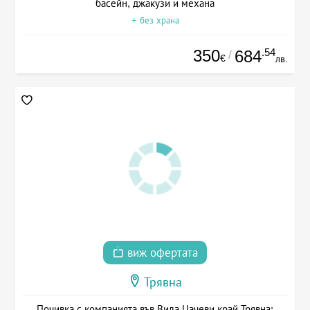
басейн, джакузи и механа
+ без храна
350
.54
684
/
€
лв.
виж офертата
Трявна
Почивка с компанията във Вила Цачеви край Трявна: