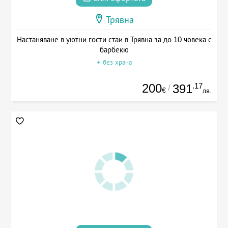
Трявна
Настаняване в уютни гости стаи в Трявна за до 10 човека с
барбекю
+ без храна
200
.17
391
/
€
лв.