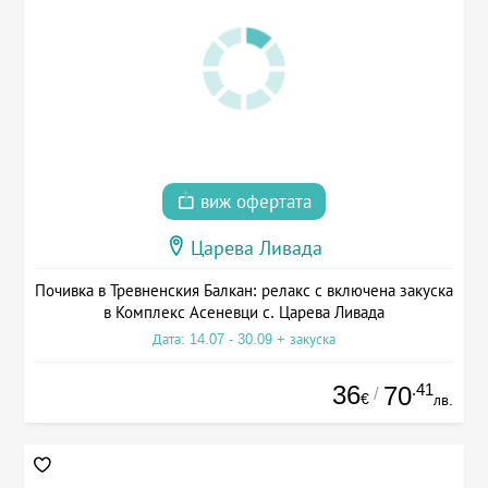
виж офертата
Царева Ливада
Почивка в Тревненския Балкан: релакс с включена закуска
в Комплекс Асеневци с. Царева Ливада
Дата: 14.07 - 30.09 + закуска
36
.41
70
/
€
лв.