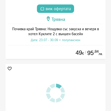
виж офертата
Трявна
Почивка край Трявна: Нощувка със закуска и вечеря в
хотел Куклите 2 с външен басейн
Дата: 23.07 - 30.09 + полупансион
49
.84
95
/
€
лв.