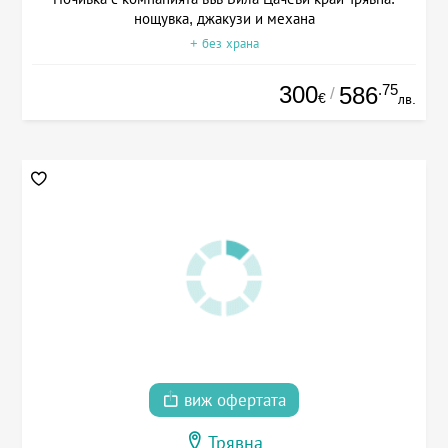
нощувка, джакузи и механа
+ без храна
300
.75
586
/
€
лв.
виж офертата
Трявна