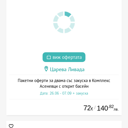
виж офертата
Царева Ливада
Пакетни оферти за двама със закуска в Комплекс
Асеневци с открит басейн
Дата: 26.06 - 07.09 + закуска
72
.82
140
/
€
лв.