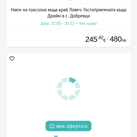
Наем на луксозна къща край Ловеч: Гостоприемната къща
Дрийм в с. Добревци
Дата: 22.05 - 20.12 + без храна
.42
480
245
/
лв.
€
виж офертата