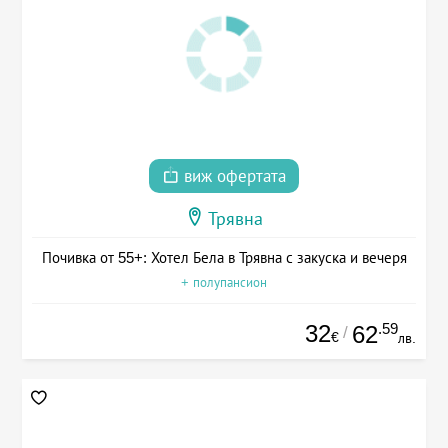
виж офертата
Трявна
Почивка от 55+: Хотел Бела в Трявна с закуска и вечеря
+ полупансион
32
.59
62
/
€
лв.