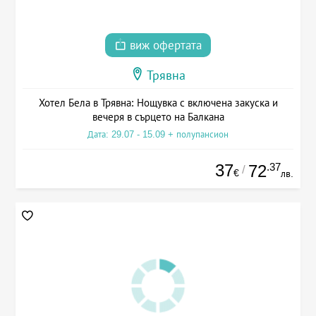
виж офертата
Трявна
Хотел Бела в Трявна: Нощувка с включена закуска и
вечеря в сърцето на Балкана
Дата: 29.07 - 15.09 + полупансион
37
.37
72
/
€
лв.