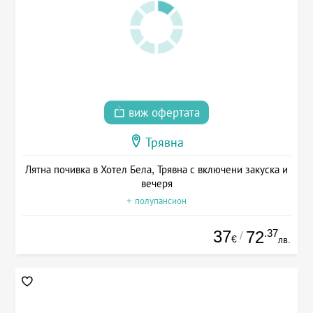
виж офертата
Трявна
Лятна почивка в Хотел Бела, Трявна с включени закуска и
вечеря
+ полупансион
37
.37
72
/
€
лв.