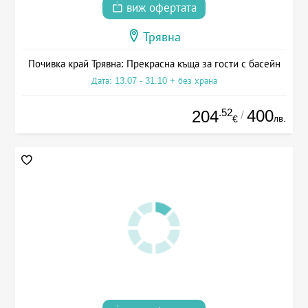
виж офертата
Трявна
Почивка край Трявна: Прекрасна къща за гости с басейн
Дата: 13.07 - 31.10 + без храна
.52
400
204
/
лв.
€