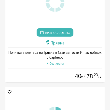
виж офертата
Трявна
Почивка в центъра на Трявна в Стаи за гости И пак дойдох
с барбекю
+ без храна
40
.23
78
/
€
лв.