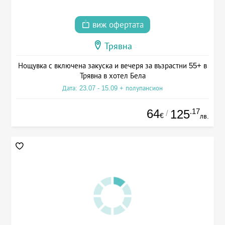
виж офертата
Трявна
Нощувка с включена закуска и вечеря за възрастни 55+ в
Трявна в хотел Бела
Дата: 23.07 - 15.09 + полупансион
64
.17
125
/
€
лв.