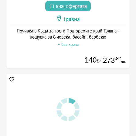
виж офертата
Трявна
Почивка в Къща за гости Под орехите край Трявна -
нощувка за 8 човека, басейн, барбекю
+ без храна
140
.82
273
/
€
лв.