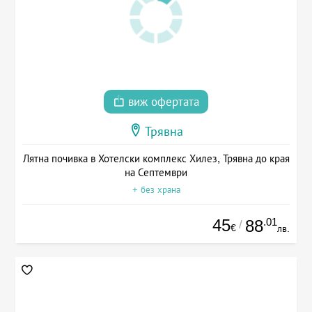
виж офертата
Трявна
Лятна почивка в Хотелски комплекс Хилез, Трявна до края
на Септември
+ без храна
45
.01
88
/
€
лв.