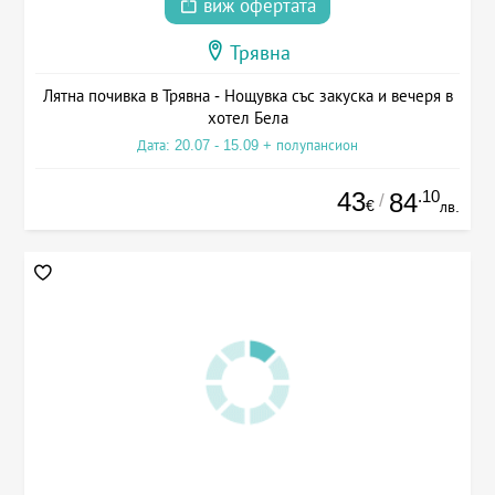
виж офертата
Трявна
Лятна почивка в Трявна - Нощувка със закуска и вечеря в
хотел Бела
Дата: 20.07 - 15.09 + полупансион
43
.10
84
/
€
лв.