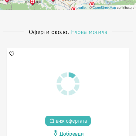
Leaflet
| ©
OpenStreetMap
contributors
Оферти около:
Елова могила
виж офертата
Добревци