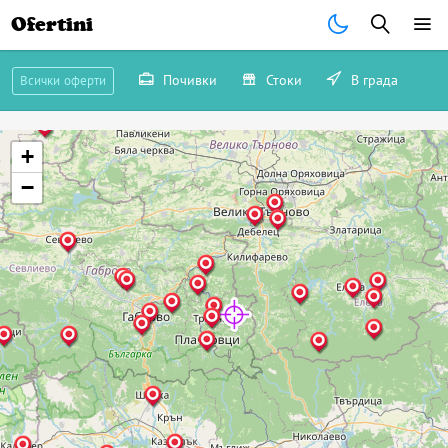
Ofertini
Почивки
Стоки
В града
Всички оферти
+
−