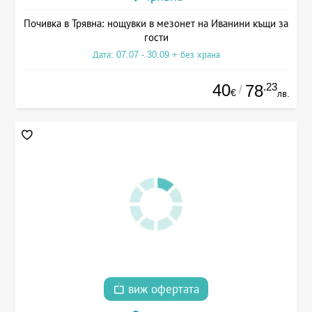
Почивка в Трявна: нощувки в мезонет на Иванини къщи за
гости
Дата: 07.07 - 30.09 + без храна
40
.23
78
/
€
лв.
виж офертата