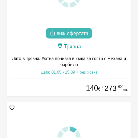
виж офертата
Трявна
Лято в Трявна: Уютна почивка в къща за гости с механа и
барбекю
Дата: 01.05 - 15.09 + без храна
140
.82
273
/
€
лв.