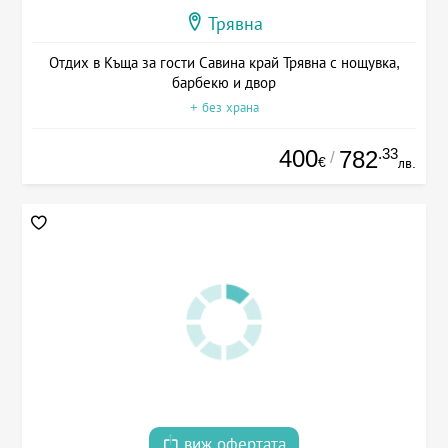
Трявна
Отдих в Къща за гости Савина край Трявна с нощувка,
барбекю и двор
+ без храна
400
.33
782
/
€
лв.
виж офертата