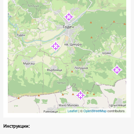
Leaflet
| ©
OpenStreetMap
contributors
Инструкции: