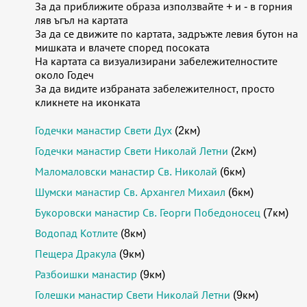
За да приближите образа използвайте + и - в горния
ляв ъгъл на картата
За да се движите по картата, задръжте левия бутон на
мишката и влачете според посоката
На картата са визуализирани забележителностите
около Годеч
За да видите избраната забележителност, просто
кликнете на иконката
Годечки манастир Свети Дух
(2км)
Годечки манастир Свети Николай Летни
(2км)
Маломаловски манастир Св. Николай
(6км)
Шумски манастир Св. Архангел Михаил
(6км)
Букоровски манастир Св. Георги Победоносец
(7км)
Водопад Котлите
(8км)
Пещера Дракула
(9км)
Разбоишки манастир
(9км)
Голешки манастир Свети Николай Летни
(9км)