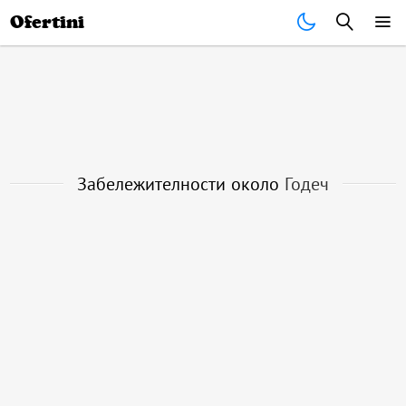
Почивки
Стоки
В града
Всички оферти
Ofertini
Забележителности около
Годеч