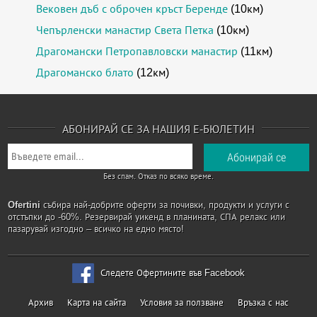
Вековен дъб с оброчен кръст Беренде
(10км)
Чепърленски манастир Света Петка
(10км)
Драгомански Петропавловски манастир
(11км)
Драгоманско блато
(12км)
АБОНИРАЙ СЕ ЗА НАШИЯ Е-БЮЛЕТИН
Без спам. Отказ по всяко време.
Ofertini
събира най-добрите оферти за почивки, продукти и услуги с
отстъпки до -60%. Резервирай уикенд в планината, СПА релакс или
пазарувай изгодно – всичко на едно място!
Следете Офертините във Facebook
Архив
Карта на сайта
Условия за ползване
Връзка с нас