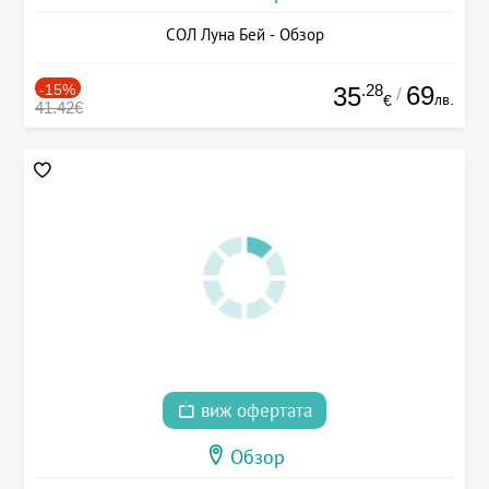
СОЛ Луна Бей - Обзор
-15%
.28
69
35
/
лв.
€
41.42€
виж офертата
Обзор