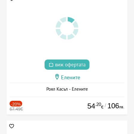
виж офертата
Елените
Роял Касъл - Елените
-20%
.20
106
54
/
лв.
€
67.49€