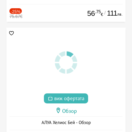
-25%
.75
111
56
/
лв.
€
75.67€
виж офертата
Обзор
АЛУА Хелиос Бей - Обзор