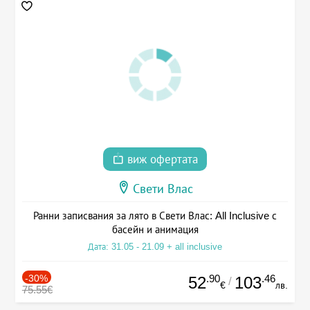
виж офертата
Свети Влас
Ранни записвания за лято в Свети Влас: All Inclusive с
басейн и анимация
Дата: 31.05 - 21.09 + all inclusive
-30%
.90
.46
52
103
/
€
лв.
75.55€