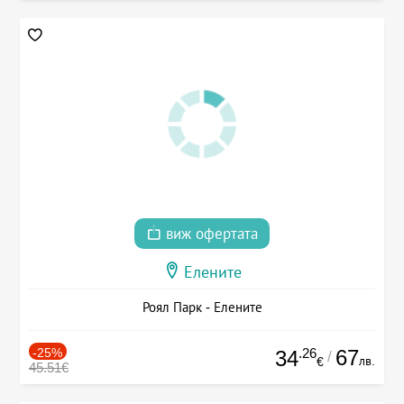
виж офертата
Елените
Роял Парк - Елените
-25%
.26
67
34
/
лв.
€
45.51€