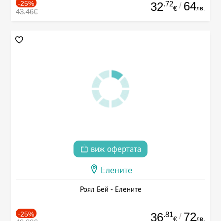
-25%
.72
64
32
/
лв.
€
43.46€
виж офертата
Елените
Роял Бей - Елените
-25%
.81
72
36
/
лв.
€