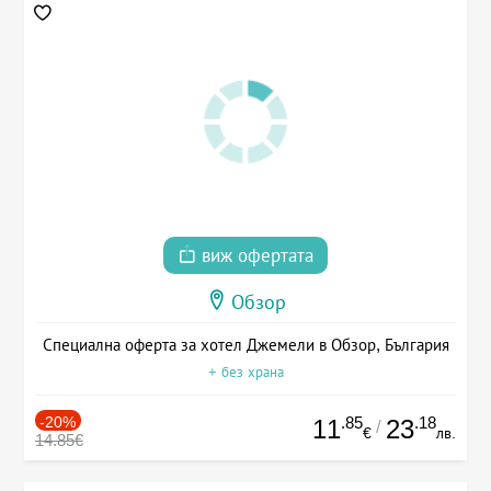
виж офертата
Обзор
Специална оферта за хотел Джемели в Обзор, България
+ без храна
-20%
.85
.18
11
23
/
€
лв.
14.85€