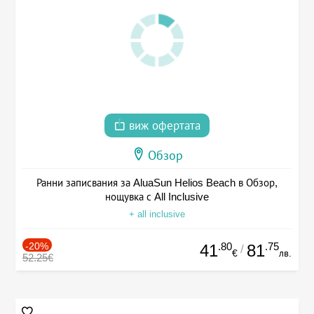
виж офертата
Обзор
Ранни записвания за AluaSun Helios Beach в Обзор,
нощувка с All Inclusive
+ all inclusive
-20%
.80
.75
41
81
/
€
лв.
52.25€