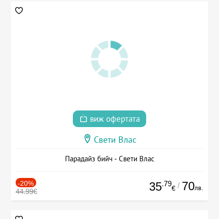
виж офертата
Свети Влас
Парадайз бийч - Свети Влас
-20%
.79
70
35
/
лв.
€
44.99€