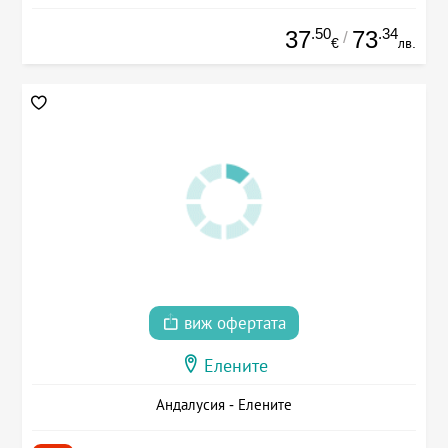
.50
.34
37
73
/
€
лв.
виж офертата
Елените
Андалусия - Елените