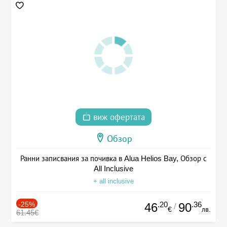
виж офертата
Обзор
Ранни записвания за почивка в Alua Helios Bay, Обзор с
All Inclusive
+ all inclusive
-25%
.20
.36
46
90
/
€
лв.
61.45€