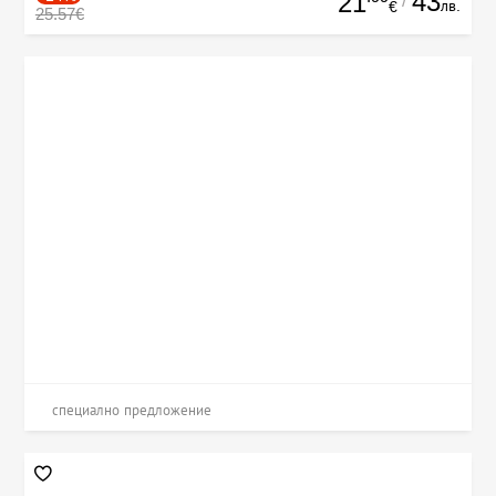
43
21
/
лв.
€
25.57€
специално предложение