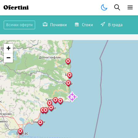
Ofertini
Почивки
Стоки
В града
Всички оферти
+
−