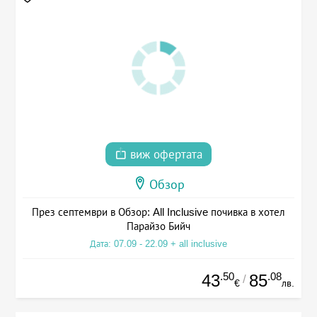
виж офертата
Обзор
През септември в Обзор: All Inclusive почивка в хотел
Парайзо Бийч
Дата: 07.09 - 22.09 + all inclusive
.50
.08
43
85
/
€
лв.