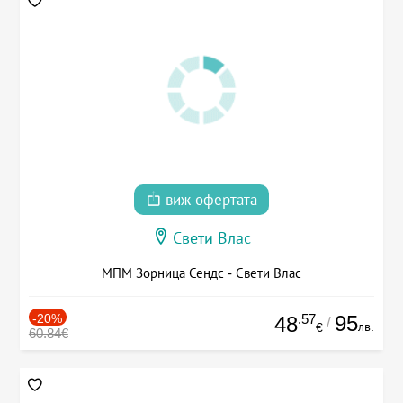
виж офертата
Свети Влас
МПМ Зорница Сендс - Свети Влас
-20%
.57
95
48
/
лв.
€
60.84€