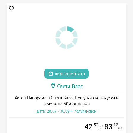
виж офертата
Свети Влас
Хотел Панорама в Свети Влас: Нощувка със закуска и
вечеря на 50м от плажа
Дата: 28.07 - 30.09 + полупансион
.50
.12
42
83
/
€
лв.