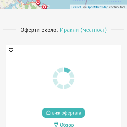
Leaflet
| ©
OpenStreetMap
contributors
Оферти около:
Иракли (местност)
виж офертата
Обзор