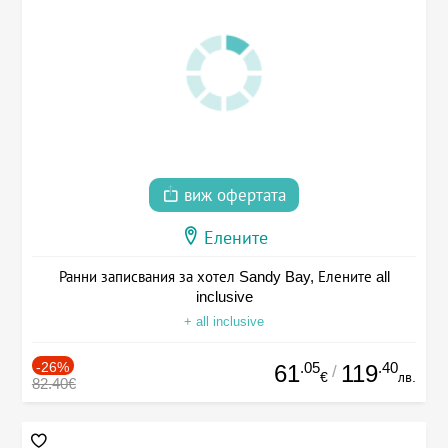
виж офертата
Елените
Ранни записвания за хотел Sandy Bay, Елените all
inclusive
+ all inclusive
-26%
.05
.40
61
119
/
€
лв.
82.40€