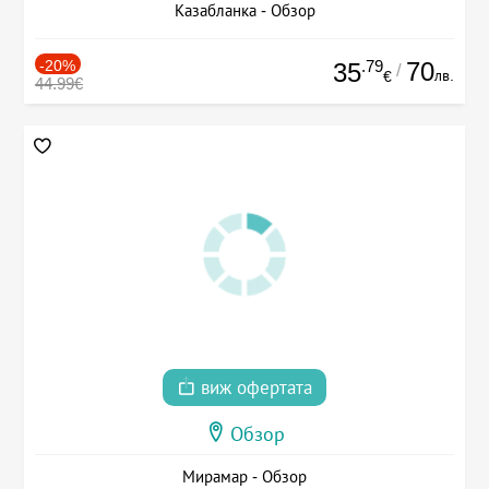
Казабланка - Обзор
-20%
.79
70
35
/
лв.
€
44.99€
виж офертата
Обзор
Мирамар - Обзор