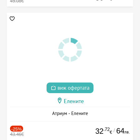
49.08€
виж офертата
Елените
Атриум - Елените
-25%
.72
64
32
/
лв.
€
43.46€