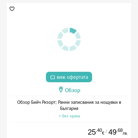
виж офертата
Обзор
Обзор Бийч Ризорт: Ранни записвания за нощувки в
България
+ без храна
.40
.68
25
49
/
€
лв.