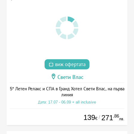
виж офертата
Свети Влас
5* Летен Релакс и СПА в Гранд Хотел Свети Влас, на първа
линия
Дата: 17.07 - 06.09 + all inclusive
139
.86
271
/
€
лв.