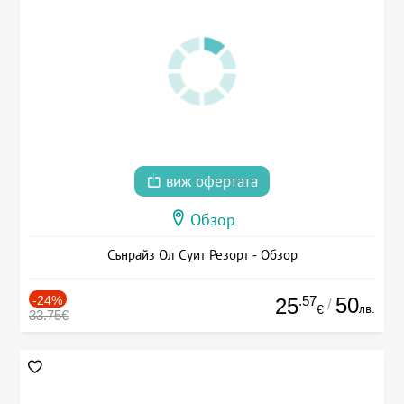
виж офертата
Обзор
Сънрайз Ол Суит Резорт - Обзор
-24%
.57
50
25
/
лв.
€
33.75€