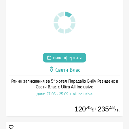
виж офертата
Свети Влас
Ранни записвания за 5* хотел Парадайз Бийч Резиденс в
Свети Влас с Ultra All Inclusive
Дата: 27.05 - 25.09 + all inclusive
.45
.58
120
235
/
€
лв.