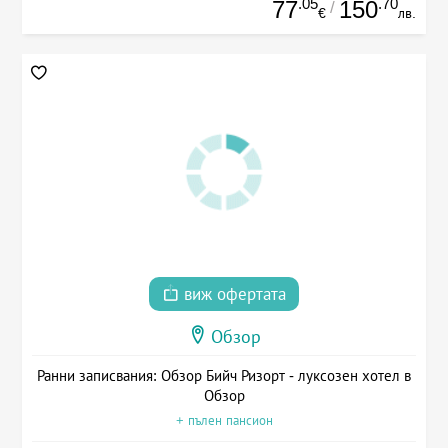
.05
.70
77
150
/
€
лв.
виж офертата
Обзор
Ранни записвания: Обзор Бийч Ризорт - луксозен хотел в
Обзор
+ пълен пансион