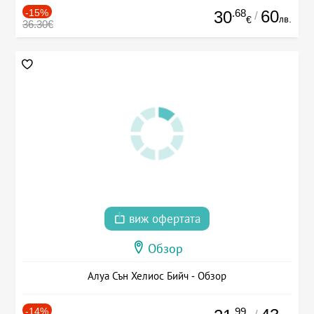
-15%
.68
60
30
/
лв.
€
36.30€
виж офертата
Обзор
Алуа Сън Хелиос Бийч - Обзор
-14%
.99