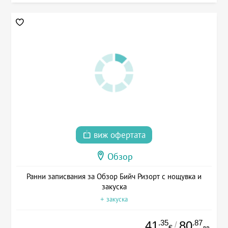
виж офертата
Обзор
Ранни записвания за Обзор Бийч Ризорт с нощувка и
закуска
+ закуска
.35
.87
41
80
/
€
лв.