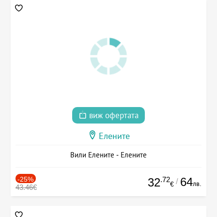
виж офертата
Елените
Вили Елените - Елените
-25%
.72
64
32
/
лв.
€
43.46€