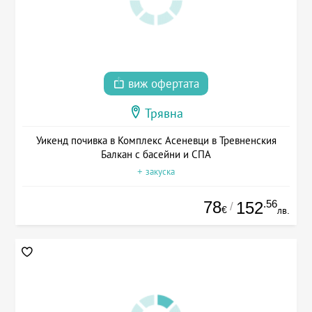
виж офертата
Трявна
Уикенд почивка в Комплекс Асеневци в Тревненския
Балкан с басейни и СПА
+ закуска
78
.56
152
/
€
лв.