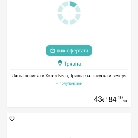
виж офертата
Трявна
Лятна почивка в Хотел Бела, Трявна със закуска и вечеря
+ полупансион
43
.10
84
/
€
лв.