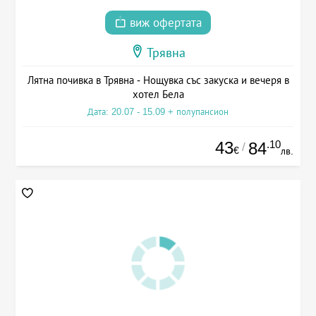
виж офертата
Трявна
Лятна почивка в Трявна - Нощувка със закуска и вечеря в
хотел Бела
Дата: 20.07 - 15.09 + полупансион
43
.10
84
/
€
лв.