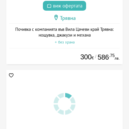
виж офертата
Трявна
Почивка с компанията във Вила Цачеви край Трявна:
нощувка, джакузи и механа
+ без храна
300
.75
586
/
€
лв.