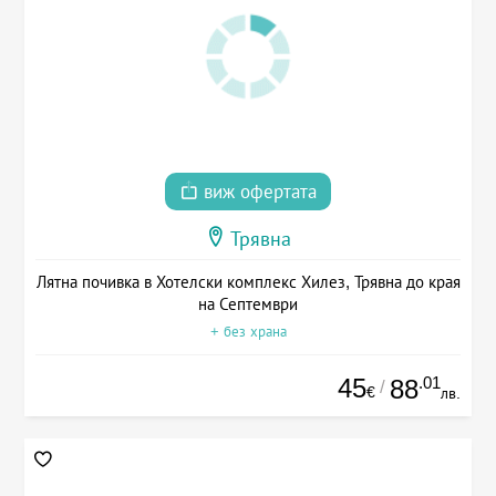
виж офертата
Трявна
Лятна почивка в Хотелски комплекс Хилез, Трявна до края
на Септември
+ без храна
45
.01
88
/
€
лв.