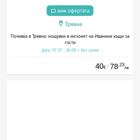
виж офертата
Трявна
Почивка в Трявна: нощувки в мезонет на Иванини къщи за
гости
Дата: 07.07 - 30.09 + без храна
40
.23
78
/
€
лв.