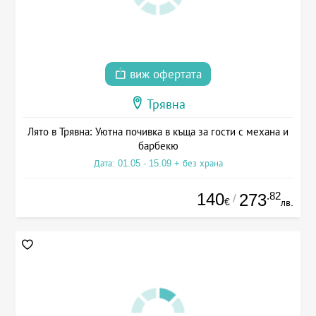
виж офертата
Трявна
Лято в Трявна: Уютна почивка в къща за гости с механа и
барбекю
Дата: 01.05 - 15.09 + без храна
140
.82
273
/
€
лв.