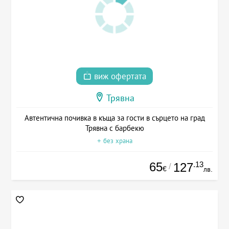
виж офертата
Трявна
Автентична почивка в къща за гости в сърцето на град
Трявна с барбекю
+ без храна
65
.13
127
/
€
лв.