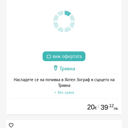
виж офертата
Трявна
Насладете се на почивка в Хотел Зограф в сърцето на
Трявна
+ без храна
20
.12
39
/
€
лв.