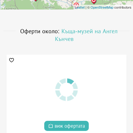
Leaflet
| ©
OpenStreetMap
contributors
Оферти около:
Къща-музей на Ангел
Кънчев
виж офертата