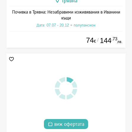
Трявна
Почивка в Трявна: Незабравими изживявания в Иванини
къщи
Дата: 07.07 - 20.12 + полупансион
74
.73
144
/
€
лв.
виж офертата