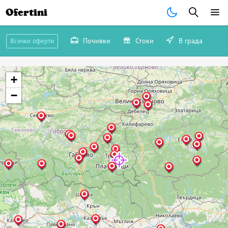
Ofertini
Почивки
Стоки
В града
Всички оферти
+
−