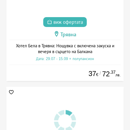
виж офертата
Трявна
Хотел Бела в Трявна: Нощувка с включена закуска и
вечеря в сърцето на Балкана
Дата: 29.07 - 15.09 + полупансион
37
.37
72
/
€
лв.