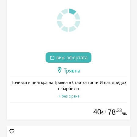
виж офертата
Трявна
Почивка в центъра на Трявна в Стаи за гости И пак дойдох
с барбекю
+ без храна
40
.23
78
/
€
лв.