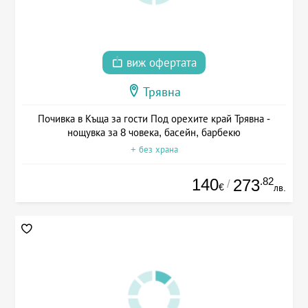
виж офертата
Трявна
Почивка в Къща за гости Под орехите край Трявна -
нощувка за 8 човека, басейн, барбекю
+ без храна
140
.82
273
/
€
лв.