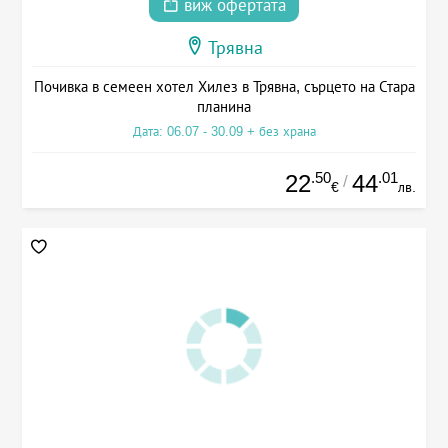
виж офертата
Трявна
Почивка в семеен хотел Хилез в Трявна, сърцето на Стара
планина
Дата: 06.07 - 30.09 + без храна
.50
.01
22
44
/
€
лв.