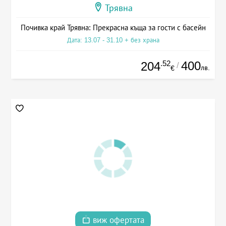
Трявна
Почивка край Трявна: Прекрасна къща за гости с басейн
Дата: 13.07 - 31.10 + без храна
.52
400
204
/
лв.
€
виж офертата