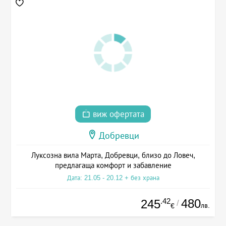
виж офертата
Добревци
Луксозна вила Марта, Добревци, близо до Ловеч,
предлагаща комфорт и забавление
Дата: 21.05 - 20.12 + без храна
.42
480
245
/
лв.
€