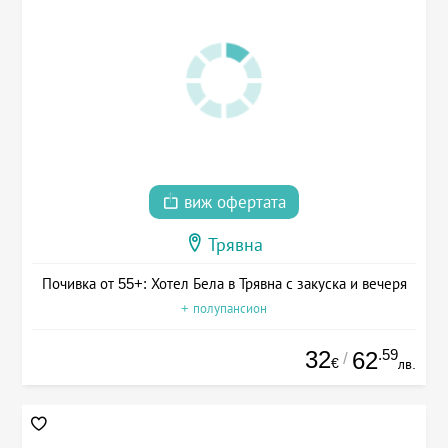
виж офертата
Трявна
Почивка от 55+: Хотел Бела в Трявна с закуска и вечеря
+ полупансион
32
.59
62
/
€
лв.