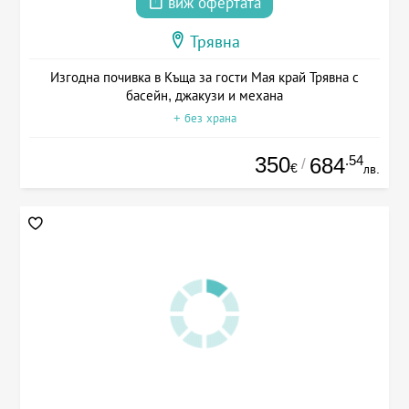
виж офертата
Трявна
Изгодна почивка в Къща за гости Мая край Трявна с
басейн, джакузи и механа
+ без храна
350
.54
684
/
€
лв.