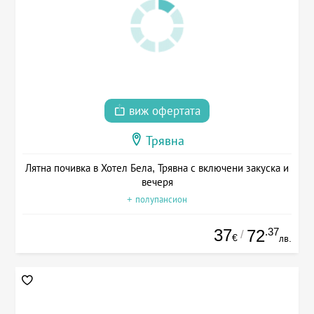
виж офертата
Трявна
Лятна почивка в Хотел Бела, Трявна с включени закуска и
вечеря
+ полупансион
37
.37
72
/
€
лв.