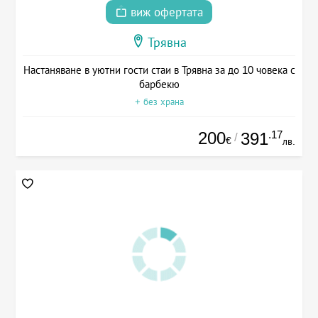
виж офертата
Трявна
Настаняване в уютни гости стаи в Трявна за до 10 човека с
барбекю
+ без храна
200
.17
391
/
€
лв.