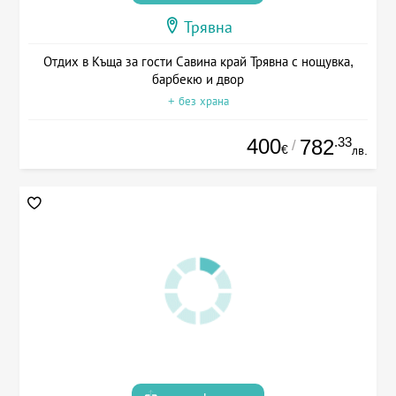
Трявна
Отдих в Къща за гости Савина край Трявна с нощувка,
барбекю и двор
+ без храна
400
.33
782
/
€
лв.