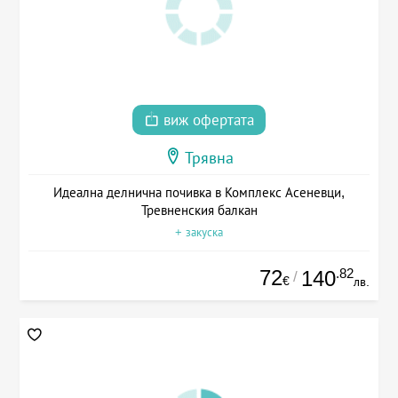
виж офертата
Трявна
Идеална делнична почивка в Комплекс Асеневци,
Тревненския балкан
+ закуска
72
.82
140
/
€
лв.