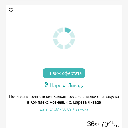
виж офертата
Царева Ливада
Почивка в Тревненския Балкан: релакс с включена закуска
в Комплекс Асеневци с. Царева Ливада
Дата: 14.07 - 30.09 + закуска
36
.41
70
/
€
лв.