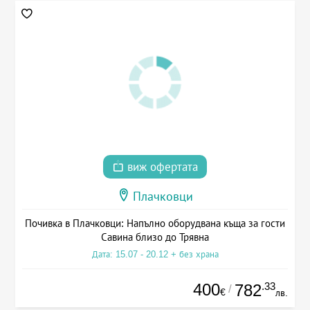
виж офертата
Плачковци
Почивка в Плачковци: Напълно оборудвана къща за гости
Савина близо до Трявна
Дата: 15.07 - 20.12 + без храна
400
.33
782
/
€
лв.