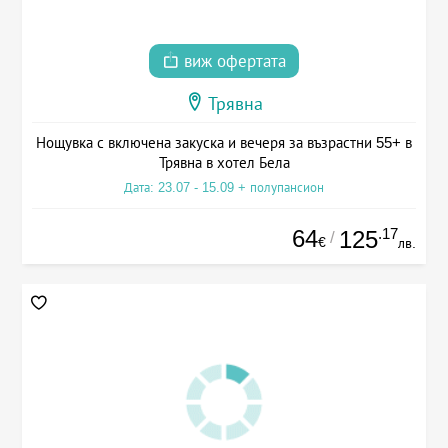
виж офертата
Трявна
Нощувка с включена закуска и вечеря за възрастни 55+ в
Трявна в хотел Бела
Дата: 23.07 - 15.09 + полупансион
64
.17
125
/
€
лв.