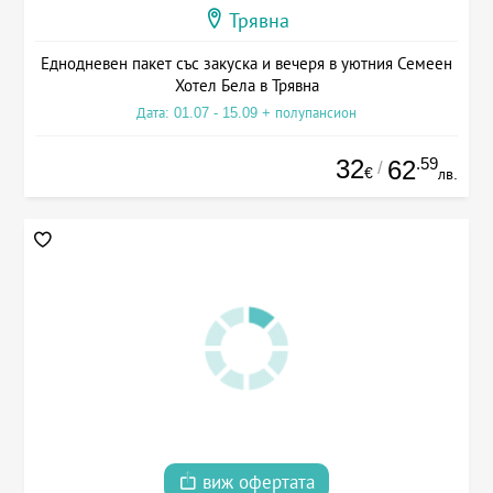
Трявна
Еднодневен пакет със закуска и вечеря в уютния Семеен
Хотел Бела в Трявна
Дата: 01.07 - 15.09 + полупансион
32
.59
62
/
€
лв.
виж офертата