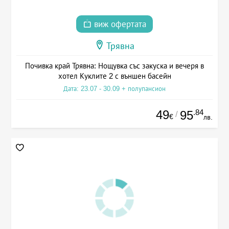
виж офертата
Трявна
Почивка край Трявна: Нощувка със закуска и вечеря в
хотел Куклите 2 с външен басейн
Дата: 23.07 - 30.09 + полупансион
49
.84
95
/
€
лв.