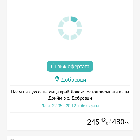
виж офертата
Добревци
Наем на луксозна къща край Ловеч: Гостоприемната къща
Дрийм в с. Добревци
Дата: 22.05 - 20.12 + без храна
.42
480
245
/
лв.
€