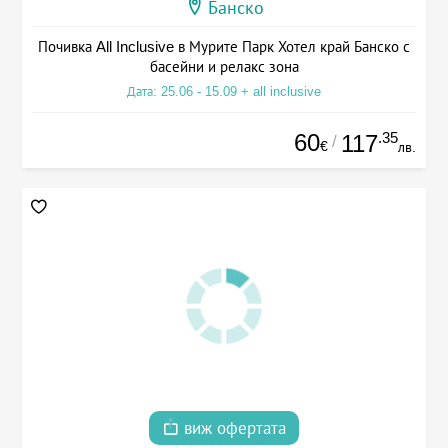
Банско
Почивка All Inclusive в Мурите Парк Хотел край Банско с
басейни и релакс зона
Дата: 25.06 - 15.09 + all inclusive
60
.35
117
/
€
лв.
виж офертата