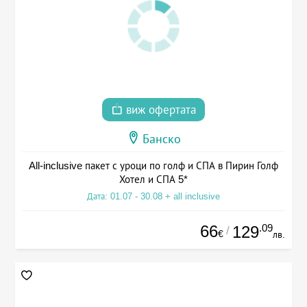
виж офертата
Банско
All-inclusive пакет с уроци по голф и СПА в Пирин Голф
Хотел и СПА 5*
Дата: 01.07 - 30.08 + all inclusive
66
.09
129
/
€
лв.