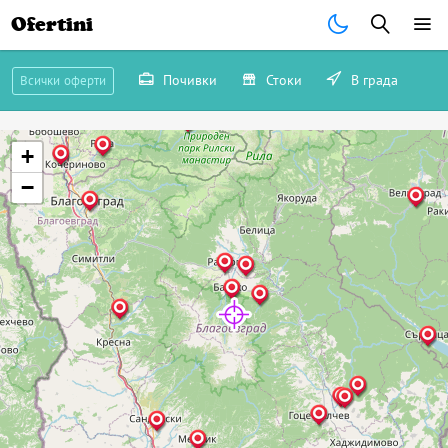
Ofertini
Почивки
Стоки
В града
Всички оферти
+
−