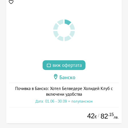
виж офертата
Банско
Почивка в Банско: Хотел Белведере Холидей Клуб с
включени удобства
Дата: 01.06 - 30.09 + полупансион
42
.15
82
/
€
лв.