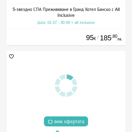
5-звездно СПА Преживяване в Гранд Хотел Банско с All
Inclusive
Дата: 01.07 - 30.09 + all inclusive
95
.80
185
/
€
лв.
виж офертата