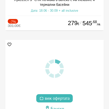
термални басейни
Дата: 18.06 - 30.09 + all inclusive
-7%
279
.68
545
/
€
лв.
301.00€
виж офертата
Банско