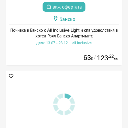
виж офертата
Банско
Почивка в Банско с All Inclusive Light и спа удоволствия в
хотел Роял Банско Апартмънтс
Дата: 13.07 - 23.12 + all inclusive
63
.22
123
/
€
лв.