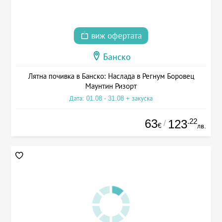
виж офертата
Банско
Лятна почивка в Банско: Наслада в Регнум Боровец
Маунтин Ризорт
Дата: 01.08 - 31.08 + закуска
63
.22
123
/
€
лв.