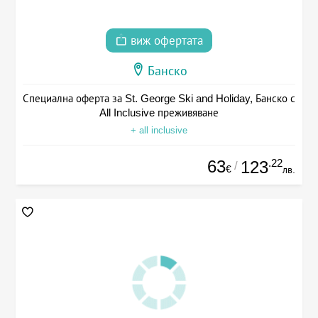
виж офертата
Банско
Специална оферта за St. George Ski and Holiday, Банско с
All Inclusive преживяване
+ all inclusive
63
.22
123
/
€
лв.