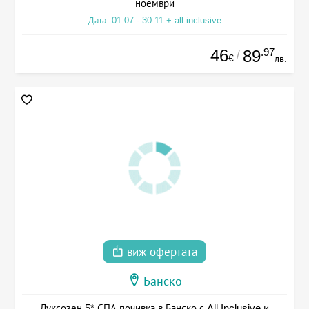
ноември
Дата: 01.07 - 30.11 + all inclusive
46
.97
89
/
€
лв.
виж офертата
Банско
Луксозен 5* СПА почивка в Банско с All Inclusive и