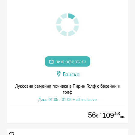
виж офертата
Банско
Луксозна семейна почивка в Пирин Голф с басейни и
голф
Дата: 01.05 - 31.08 + all inclusive
56
.53
109
/
€
лв.