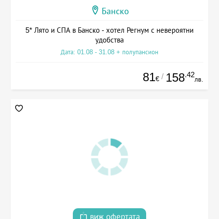
Банско
5* Лято и СПА в Банско - хотел Регнум с невероятни
удобства
Дата: 01.08 - 31.08 + полупансион
81
.42
158
/
€
лв.
виж офертата