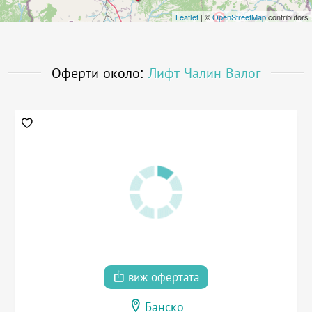
Leaflet
| ©
OpenStreetMap
contributors
Оферти около:
Лифт Чалин Валог
виж офертата
Банско