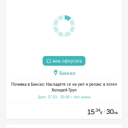
виж офертата
Банско
Почивка в Банско: Насладете се на уют и релакс в хотел
Холидей Груп
Дата: 27.03 - 30.09 + без храна
.34
30
15
/
лв.
€