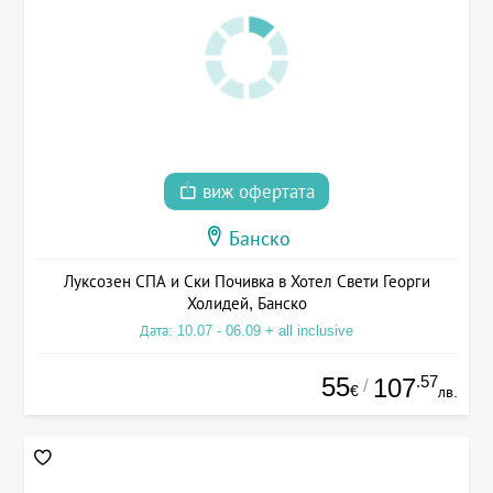
виж офертата
Банско
Луксозен СПА и Ски Почивка в Хотел Свети Георги
Холидей, Банско
Дата: 10.07 - 06.09 + all inclusive
55
.57
107
/
€
лв.