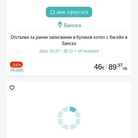
виж офертата
Банско
Отстъпки за ранни записвания в бутиков хотел с басейн в
Банско
Дата: 01.07 - 30.11 + all inclusive
-34%
46
.97
89
/
€
лв.
70.00€