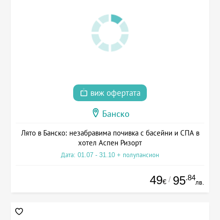
виж офертата
Банско
Лято в Банско: незабравима почивка с басейни и СПА в
хотел Аспен Ризорт
Дата: 01.07 - 31.10 + полупансион
49
.84
95
/
€
лв.