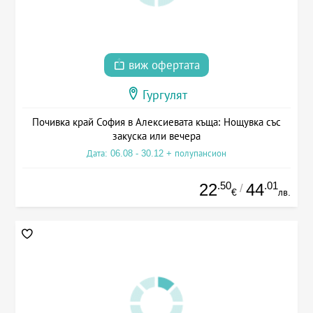
виж офертата
Гургулят
Почивка край София в Алексиевата къща: Нощувка със
закуска или вечера
Дата: 06.08 - 30.12 + полупансион
.50
.01
22
44
/
€
лв.