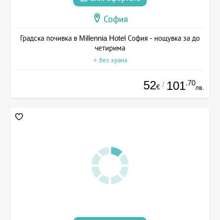
София
Градска почивка в Millennia Hotel София - нощувка за до
четирима
+ без храна
52
.70
101
/
€
лв.