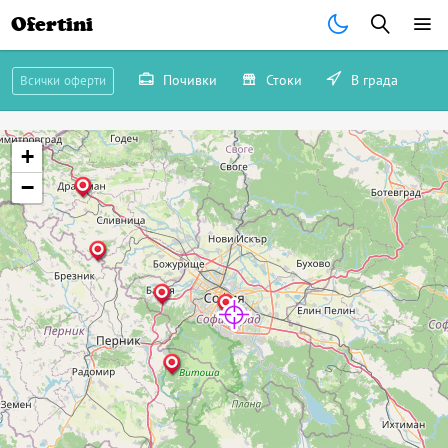
Ofertini
Почивки
Стоки
В града
Всички оферти
+
−