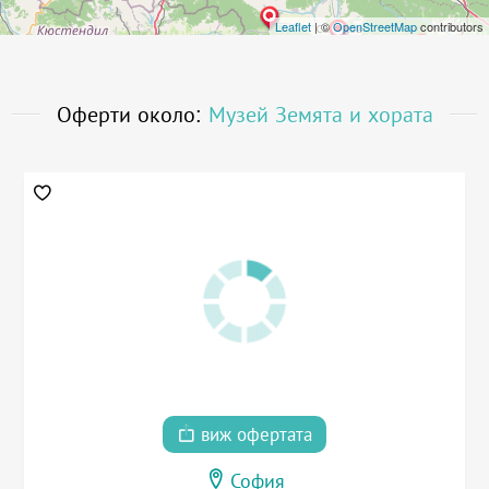
Leaflet
| ©
OpenStreetMap
contributors
Оферти около:
Музей Земята и хората
виж офертата
София