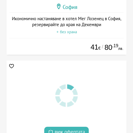
София
Икономично настаняване в хотел Мег Лозенец в София,
резервирайте до края на Декември
+ без храна
41
.19
80
/
€
лв.
виж офертата