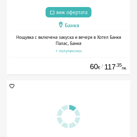
виж офертата
Банкя
Нощувка с включена закуска и вечеря в Хотел Банкя
Палас, Банкя
+ полупансион
60
.35
117
/
€
лв.