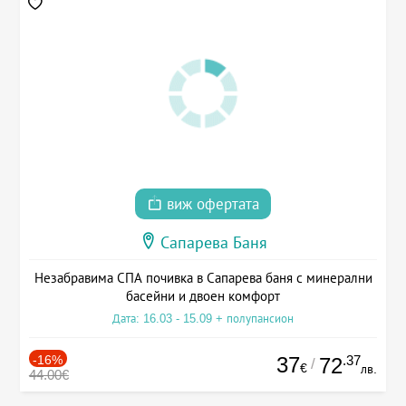
виж офертата
Сапарева Баня
Незабравима СПА почивка в Сапарева баня с минерални
басейни и двоен комфорт
Дата: 16.03 - 15.09 + полупансион
-16%
37
.37
72
/
€
лв.
44.00€