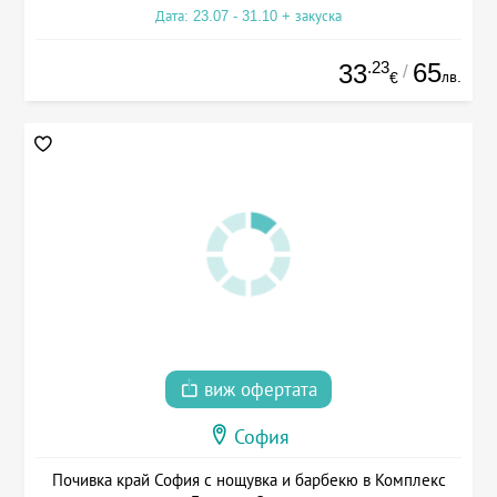
Дата: 23.07 - 31.10 + закуска
.23
65
33
/
лв.
€
виж офертата
София
Почивка край София с нощувка и барбекю в Комплекс