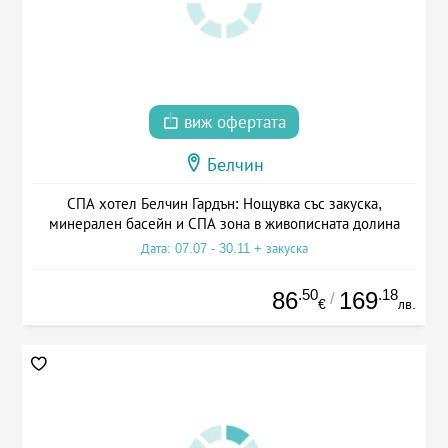
виж офертата
Белчин
СПА хотел Белчин Гардън: Нощувка със закуска,
минерален басейн и СПА зона в живописната долина
Дата: 07.07 - 30.11 + закуска
.50
.18
86
169
/
€
лв.