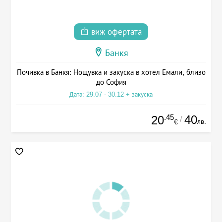
виж офертата
Банкя
Почивка в Банкя: Нощувка и закуска в хотел Емали, близо
до София
Дата: 29.07 - 30.12 + закуска
.45
40
20
/
лв.
€