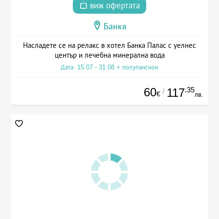
виж офертата
Банкя
Насладете се на релакс в хотел Банка Палас с уелнес
център и лечебна минерална вода
Дата: 15.07 - 31.08 + полупансион
60
.35
117
/
€
лв.