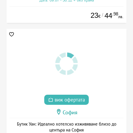
Дата: 09.07 - 30.12 + без храна
23
.98
44
/
€
лв.
виж офертата
София
Бутик Уан: Идеално хотелско изживяване близо до
центъра на София