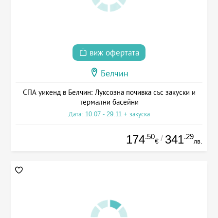
виж офертата
Белчин
СПА уикенд в Белчин: Луксозна почивка със закуски и
термални басейни
Дата: 10.07 - 29.11 + закуска
.50
.29
174
341
/
€
лв.