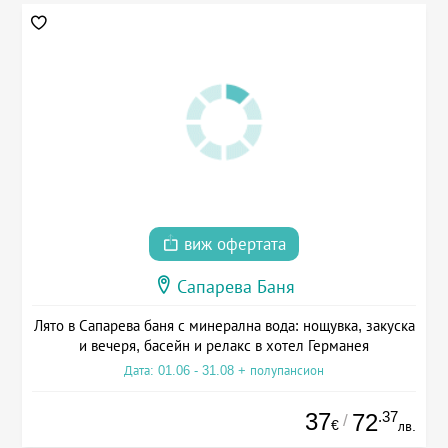
виж офертата
Сапарева Баня
Лято в Сапарева баня с минерална вода: нощувка, закуска
и вечеря, басейн и релакс в хотел Германея
Дата: 01.06 - 31.08 + полупансион
37
.37
72
/
€
лв.