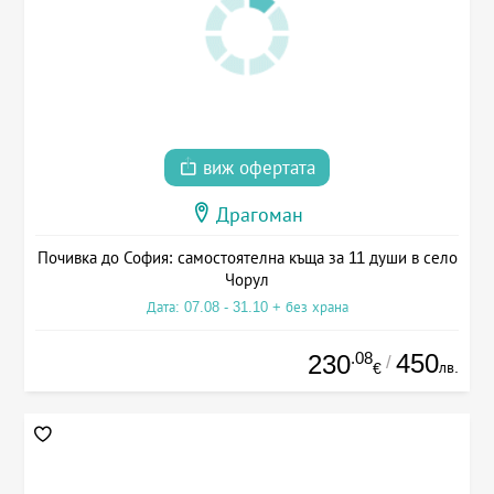
виж офертата
Драгоман
Почивка до София: самостоятелна къща за 11 души в село
Чорул
Дата: 07.08 - 31.10 + без храна
.08
450
230
/
лв.
€