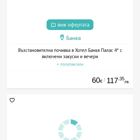
виж офертата
Банкя
Възстановителна почивка в Хотел Банкя Палас 4* с
включени закуски и вечери
+ полупансион
60
.35
117
/
€
лв.