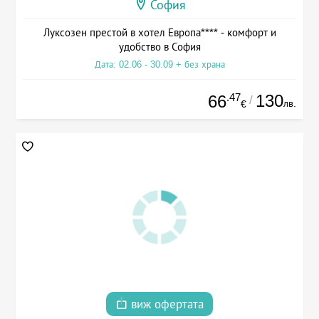
София
Луксозен престой в хотел Европа**** - комфорт и
удобство в София
Дата: 02.06 - 30.09 + без храна
.47
130
66
/
лв.
€
виж офертата