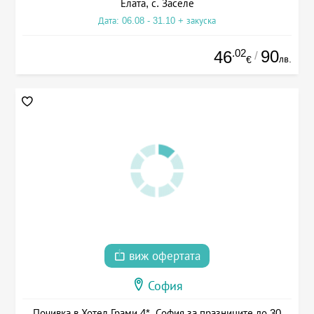
Елата, с. Заселе
Дата: 06.08 - 31.10 + закуска
.02
90
46
/
лв.
€
виж офертата
София
Почивка в Хотел Грами 4*, София за празниците до 30