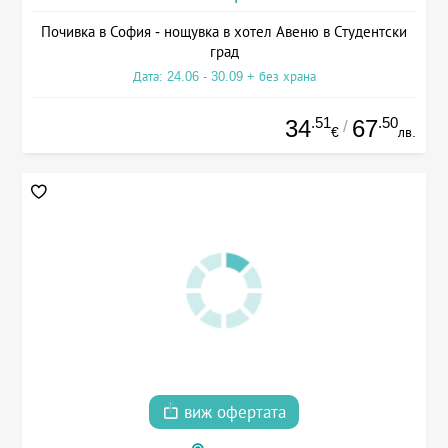
Почивка в София - нощувка в хотел Авеню в Студентски
град
Дата: 24.06 - 30.09 + без храна
.51
.50
34
67
/
€
лв.
виж офертата