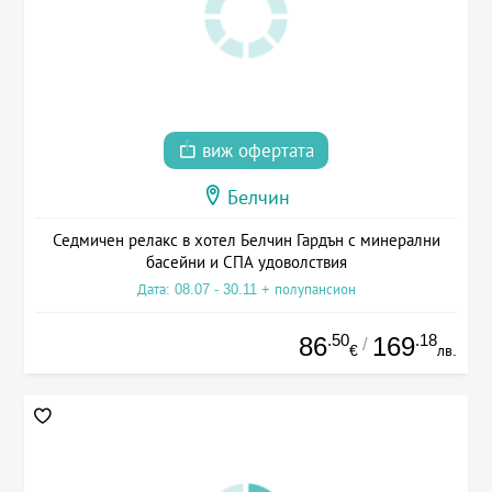
виж офертата
Белчин
Седмичен релакс в хотел Белчин Гардън с минерални
басейни и СПА удоволствия
Дата: 08.07 - 30.11 + полупансион
.50
.18
86
169
/
€
лв.