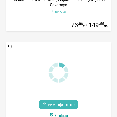
Декември
+ закуска
.69
.99
76
149
/
€
лв.
виж офертата
София