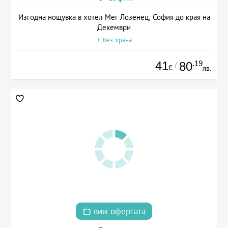
Изгодна нощувка в хотел Мег Лозенец, София до края на
Декември
+ без храна
41
.19
80
/
€
лв.
виж офертата