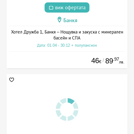
виж офертата
Банкя
Хотел Дружба 1, Банкя – Нощувка и закуска с минерален
басейн и СПА
Дата: 01.04 - 30.12 + полупансион
46
.97
89
/
€
лв.