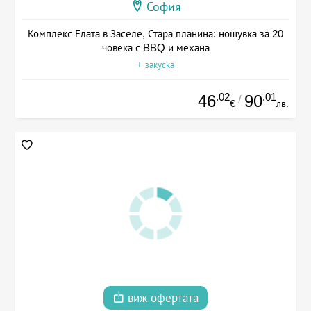
София
Комплекс Елата в Заселе, Стара планина: нощувка за 20
човека с BBQ и механа
+ закуска
.02
.01
46
90
/
€
лв.
виж офертата