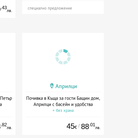
.43
9
специално предложение
лв.
Априлци
 Петър
Почивка в Къща за гости Бащин дом,
а
Априлци с басейн и удобства
+ без храна
.82
45
.01
3
88
/
€
лв.
лв.