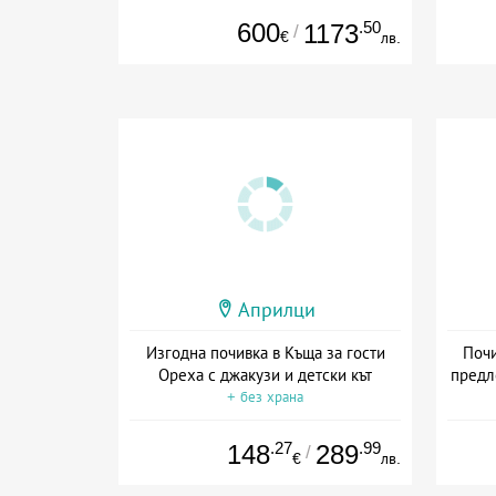
600
.50
1173
/
€
лв.
Априлци
Изгодна почивка в Къща за гости
Почи
Ореха с джакузи и детски кът
предл
+ без храна
Да
.27
.99
148
289
/
€
лв.