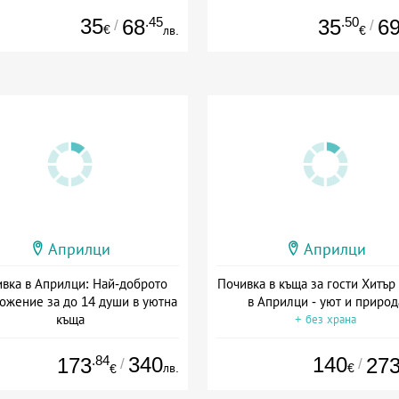
35
.45
.50
68
35
6
/
/
€
лв.
€
Априлци
Априлци
вка в Априлци: Най-доброто
Почивка в къща за гости Хитър
ожение за до 14 души в уютна
в Априлци - уют и природ
къща
+ без храна
та: 06.08 - 30.11 + без храна
.84
340
140
173
27
/
/
лв.
€
€