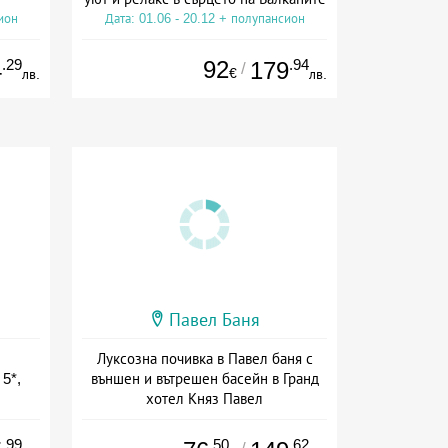
ион
Дата: 01.06 - 20.12 + полупансион
.29
92
.94
4
179
/
€
лв.
лв.
Павел Баня
Луксозна почивка в Павел баня с
5*,
външен и вътрешен басейн в Гранд
хотел Княз Павел
ион
Дата: 22.06 - 30.09 + полупансион
.99
.50
.62