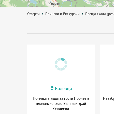
Оферти
Почивки и Екскурзии
Пеещи скали (рез
Валевци
Почивка в къща за гости Пролет в
Незабр
планинско село Валевци край
Севлиево
+ без храна
Дат