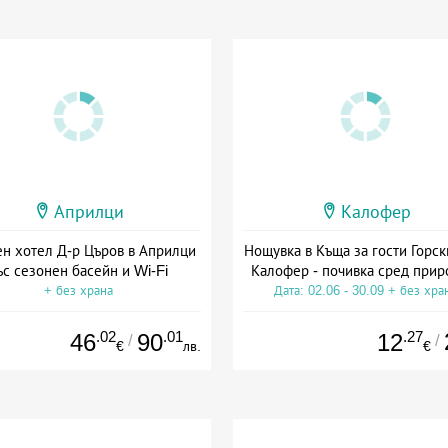
Априлци
Калофер
н хотел Д-р Църов в Априлци
Нощувка в Къща за гости Горск
ъс сезонен басейн и Wi-Fi
Калофер - почивка сред прир
+ без храна
Дата: 02.06 - 30.09 + без хра
.02
.01
.27
46
90
12
/
/
€
лв.
€