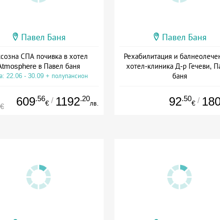
Павел Баня
Павел Баня
созна СПА почивка в хотел
Рехабилитация и балнеолече
Atmosphere в Павел баня
хотел-клиника Д-р Гечеви, П
баня
а: 22.06 - 30.09 + полупансион
Дата: 01.04 - 22.12 + полупанс
.56
.20
.50
609
1192
92
18
/
/
€
лв.
€
5€