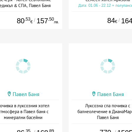
едикъл & СПА, Павел Баня
Дата: 01.06 - 22.12 + полупанс
а: 02.04 - 20.12 + полупансион
.53
.50
84
80
157
16
/
/
€
€
лв.
Павел Баня
Павел Баня
очивка в луксозния хотел
Луксозна спа почивка с
тмосфера в Павел баня с
балнеолечение в ДианаМар 
минерални басейни
Павел Баня
а: 27.07 - 30.09 + полупансион
Дата: 01.09 - 20.12 + полупанс
.35
.89