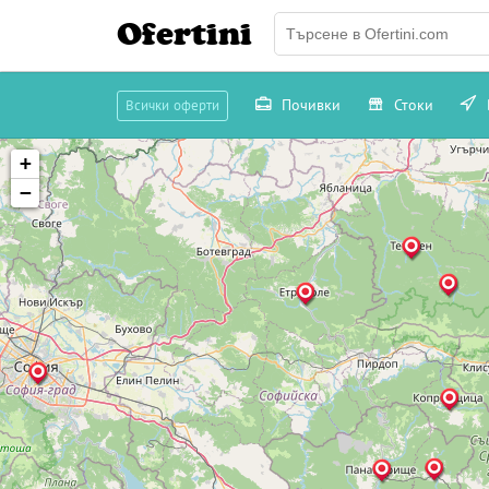
Ofertini
Почивки
Стоки
Всички оферти
+
−