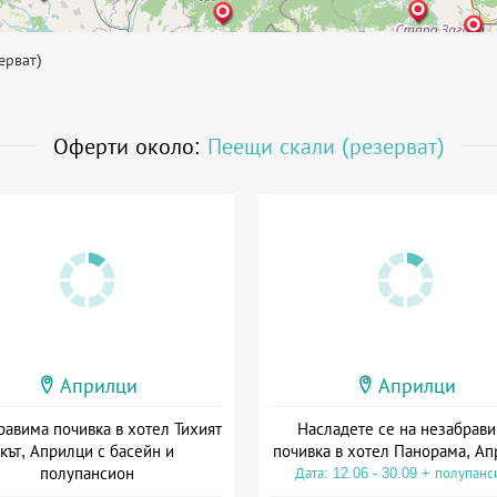
ерват)
Оферти около:
Пеещи скали (резерват)
Априлци
Априлци
авима почивка в хотел Тихият
Насладете се на незабрав
кът, Априлци с басейн и
почивка в хотел Панорама, А
полупансион
Дата: 12.06 - 30.09 + полупанс
а: 01.07 - 30.09 + полупансион