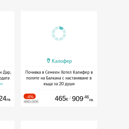
Калофер
и Дар,
Почивка в Семеен Хотел Калифер в
одата
полите на Балкана с настаняване в
къща за 20 души
на
+ без храна
24
-4%
465
.46
909
/
лв.
€
лв.
480.00€