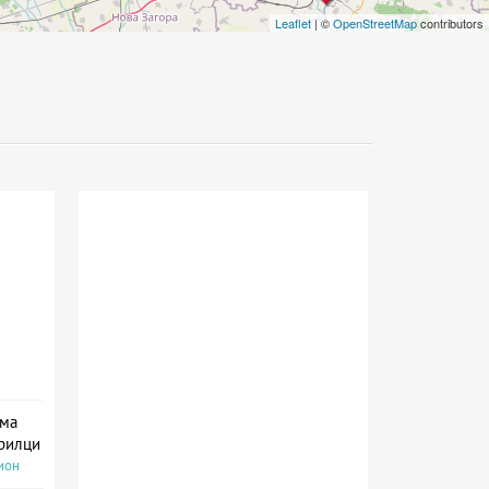
Leaflet
| ©
OpenStreetMap
contributors
има
прилци
ион