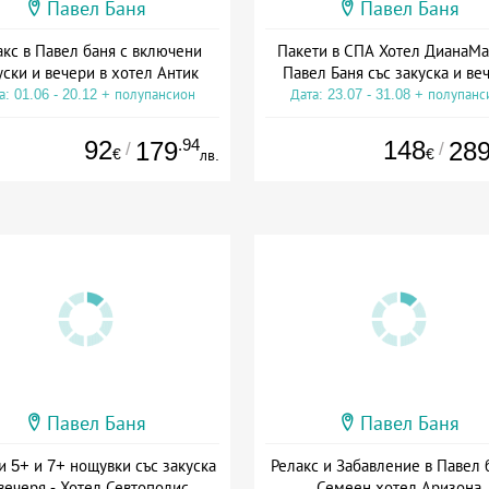
Павел Баня
Павел Баня
акс в Павел баня с включени
Пакети в СПА Хотел ДианаМа
уски и вечери в хотел Антик
Павел Баня със закуска и ве
а: 01.06 - 20.12 + полупансион
Дата: 23.07 - 31.08 + полупанс
92
.94
148
179
28
/
/
€
€
лв.
Павел Баня
Павел Баня
и 5+ и 7+ нощувки със закуска
Релакс и Забавление в Павел 
вечеря - Хотел Севтополис
Семеен хотел Аризона