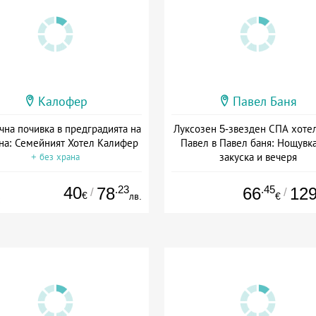
Калофер
Павел Баня
на почивка в предградията на
Луксозен 5-звезден СПА хоте
на: Семейният Хотел Калифер
Павел в Павел баня: Нощувка
закуска и вечеря
+ без храна
Дата: 17.07 - 22.12 + полупанс
40
.23
.45
78
66
12
/
/
€
лв.
€