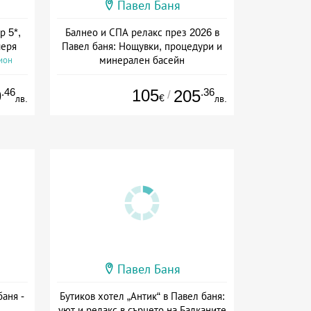
Павел Баня
р 5*,
Балнео и СПА релакс през 2026 в
черя
Павел баня: Нощувки, процедури и
минерален басейн
ион
Дата: 01.01 - 30.09 + закуска
.46
105
.36
9
205
/
€
лв.
лв.
Павел Баня
баня -
Бутиков хотел „Антик“ в Павел баня:
уют и релакс в сърцето на Балканите