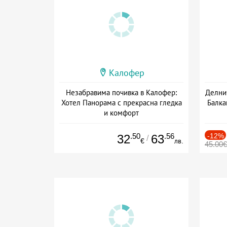
Калофер
Незабравима почивка в Калофер:
Делнич
Хотел Панорама с прекрасна гледка
Балка
и комфорт
Дата: 07.07 - 31.08 + полупансион
.50
.56
-12%
32
63
/
€
лв.
45.00€