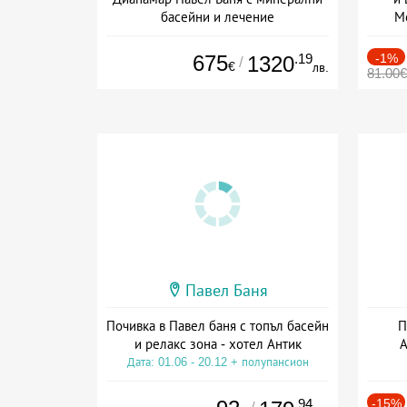
басейни и лечение
М
Дата: 23.07 - 22.12 + полупансион
Дат
675
.19
-1%
1320
/
€
лв.
81.00€
Павел Баня
Почивка в Павел баня с топъл басейн
П
и релакс зона - хотел Антик
А
Дата: 01.06 - 20.12 + полупансион
Дат
.94
-15%