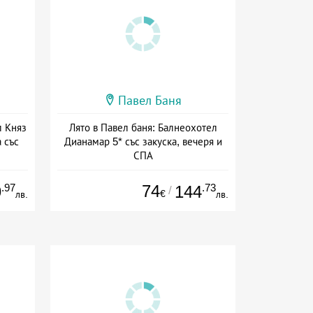
Павел Баня
л Княз
Лято в Павел баня: Балнеохотел
 със
Дианамар 5* със закуска, вечеря и
СПА
ион
Дата: 23.07 - 22.12 + полупансион
.97
74
.73
9
144
/
€
лв.
лв.