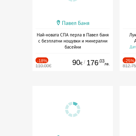
Павел Баня
Най-новата СПА перла в Павел баня
Лук
с безплатни нощувки и минерални
басейни
Дат
Дата: 04.08 - 30.09 + полупансион
-18%
90
.03
-25%
176
/
€
лв.
110.00€
812.7