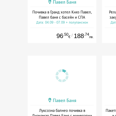
Павел Баня
Почивка в Гранд хотел Княз Павел,
Рел
Павел баня с басейн и СПА
зак
Дата: 04.09 - 07.09 + полупансион
Дат
.50
.74
96
188
/
€
лв.
Павел Баня
Луксозна балнео почивка в
Пакет
Дианамар Павел Баня с минерални
и 