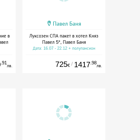
Павел Баня
ние в
Луксозен СПА пакет в хотел Княз
авел
Павел 5*, Павел Баня
Дата: 16.07 - 22.12 + полупансион
ион
.91
725
.98
0
1417
/
€
лв.
лв.