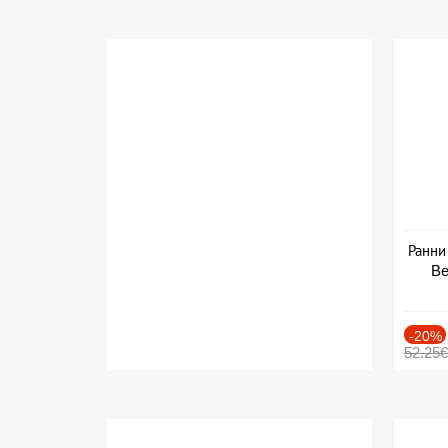
Ранни
Be
-20%
52.25€