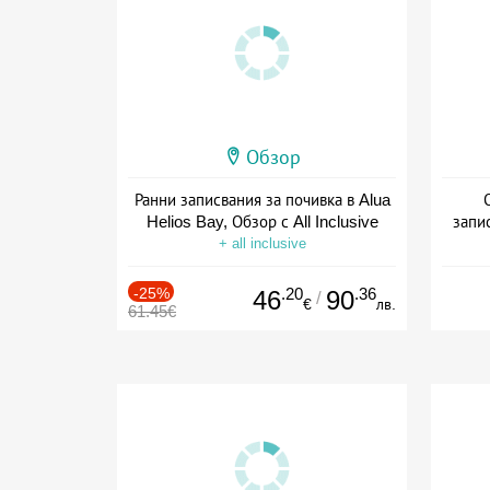
Обзор
Ранни записвания за почивка в Alua
Helios Bay, Обзор с All Inclusive
запи
+ all inclusive
-25%
.20
.36
46
90
/
€
лв.
61.45€