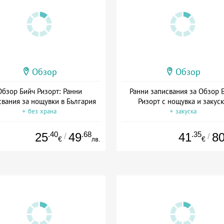
Обзор
Обзор
Обзор Бийч Ризорт: Ранни
Ранни записвания за Обзор 
свания за нощувки в България
Ризорт с нощувка и закус
+ без храна
+ закуска
.40
.68
.35
25
49
41
8
/
/
€
лв.
€