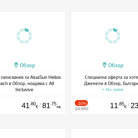
Обзор
Обзор
 записвания за AluaSun Helios
Специална оферта за хот
ach в Обзор, нощувка с All
Джемели в Обзор, Българ
Inclusive
+ без храна
+ all inclusive
.80
.75
-20%
.85
41
81
11
2
/
/
€
лв.
€
14.85€