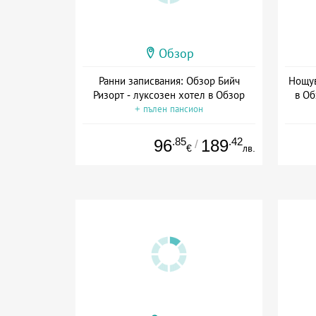
Обзор
Ранни записвания: Обзор Бийч
Нощув
Ризорт - луксозен хотел в Обзор
в Об
+ пълен пансион
Да
.85
.42
96
189
/
€
лв.