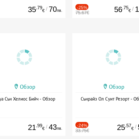
.79
70
-25%
.75
1
35
56
/
/
лв.
€
€
75.67€
Обзор
Обзор
уа Сън Хелиос Бийч - Обзор
Сънрайз Ол Суит Резорт - О
.99
43
-24%
.57
21
25
/
/
лв.
€
€
33.75€