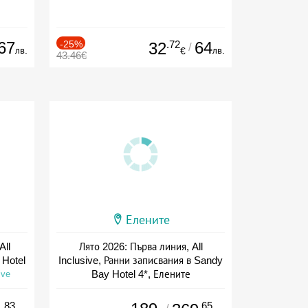
67
-25%
.72
64
32
/
лв.
лв.
€
43.46€
Елените
All
Лято 2026: Първа линия, All
 Hotel
Inclusive, Ранни записвания в Sandy
Bay Hotel 4*, Елените
ive
Дата: 01.07 - 10.09 + all inclusive
.83
.65