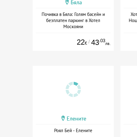
Бяла
Почивка в Бяла: Голям басейн и
Хо
безплатен паркинг в Хотел
Нощу
Москояни
Дата: 08.07 - 30.09 + без храна
Дат
22
.03
43
/
€
лв.
Елените
Роял Бей - Елените