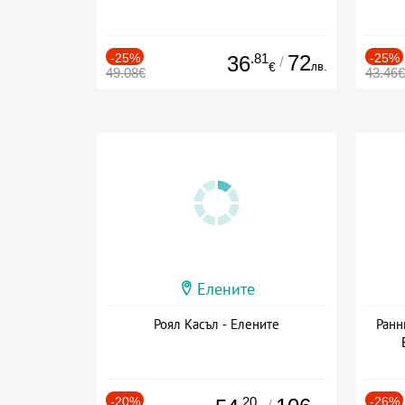
-25%
.81
72
-25%
36
/
лв.
€
49.08€
43.46€
Елените
Роял Касъл - Елените
Ранн
-20%
.20
-26%