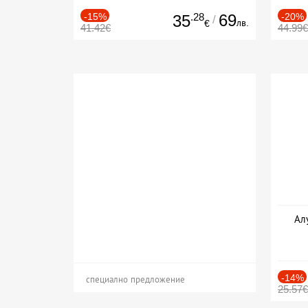
-15%
.28
69
-20%
35
/
лв.
€
41.42€
44.99€
Ал
-14%
специално предложение
25.57€