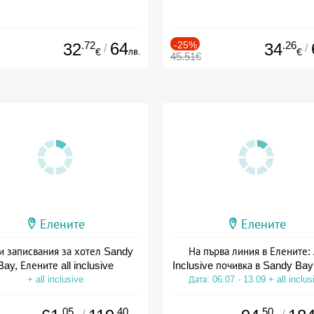
.72
64
-25%
.26
32
34
/
/
лв.
€
€
45.51€
Елените
Елените
и записвания за хотел Sandy
На първа линия в Елените: 
Bay, Елените all inclusive
Inclusive почивка в Sandy Bay
+ all inclusive
Дата: 06.07 - 13.09 + all inclus
.05
.40
.50