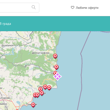
Любими оферти
В града
-36%
понеделник
те очакват още следващият
Запиши се сега!
Запиши ме!
остават
1 ден 11 часа и 26 минути
Не, благодаря