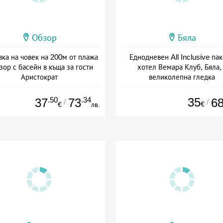
Обзор
Бяла
ка на човек на 200м от плажа
Еднодневен All Inclusive пак
зор с басейн в къща за гости
хотел Вемара Клуб, Бяла,
Аристократ
великолепна гледка
та: 28.07 - 31.08 + без храна
Дата: 15.06 - 06.09 + all inclus
.50
.34
35
37
73
6
/
/
€
€
лв.