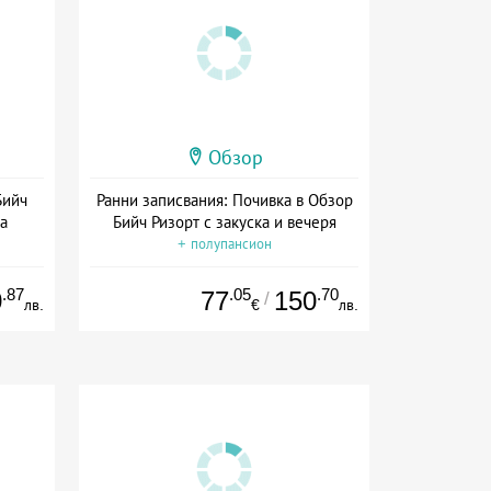
Обзор
Бийч
Ранни записвания: Почивка в Обзор
ка
Бийч Ризорт с закуска и вечеря
+ полупансион
.87
.05
.70
0
77
150
/
лв.
€
лв.