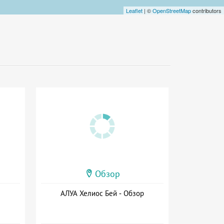
Leaflet
| ©
OpenStreetMap
contributors
Обзор
АЛУА Хелиос Бей - Обзор