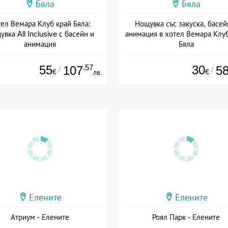
Бяла
Бяла
тел Вемара Клуб край Бяла:
Нощувка със закуска, басей
вка All Inclusive с басейн и
анимация в хотел Вемара Клу
анимация
Бяла
а: 03.08 - 06.09 + all inclusive
Дата: 03.08 - 06.09 + закуск
55
.57
30
107
5
/
/
€
€
лв.
Елените
Елените
Атриум - Елените
Роял Парк - Елените