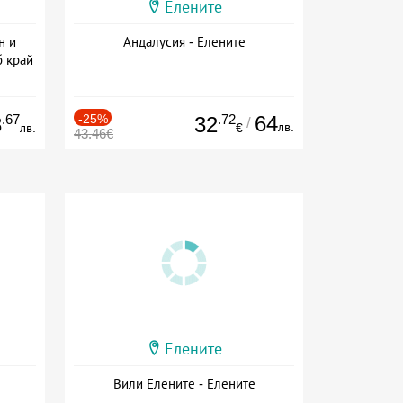
Елените
н и
Андалусия - Елените
б край
а
.67
-25%
.72
64
8
32
/
лв.
лв.
€
43.46€
Елените
Вили Елените - Елените