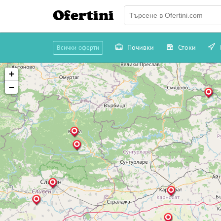
Ofertini
Почивки
Стоки
Всички оферти
+
−