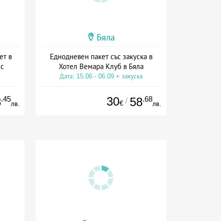
Бяла
ет в
Еднодневен пакет със закуска в
 с
Хотел Вемара Клуб в Бяла
Дата: 15.06 - 06.09 + закуска
ive
.45
30
.68
8
58
/
€
лв.
лв.