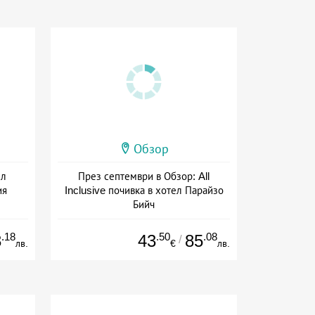
Обзор
ел
През септември в Обзор: All
ия
Inclusive почивка в хотел Парайзо
Бийч
Дата: 07.09 - 22.09 + all inclusive
.18
.50
.08
3
43
85
/
лв.
€
лв.