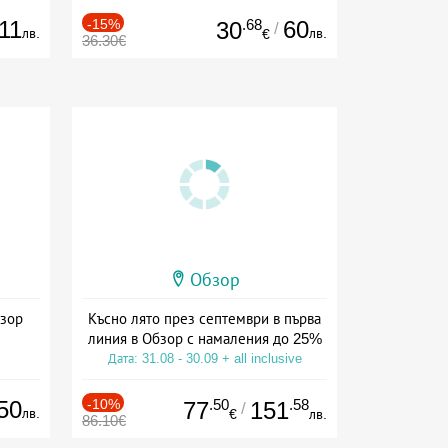
11
-15%
.68
60
30
/
лв.
лв.
€
36.30€
Обзор
бзор
Късно лято през септември в първа
линия в Обзор с намаления до 25%
Дата: 31.08 - 30.09 + all inclusive
50
-10%
.50
.58
77
151
/
лв.
€
лв.
86.10€