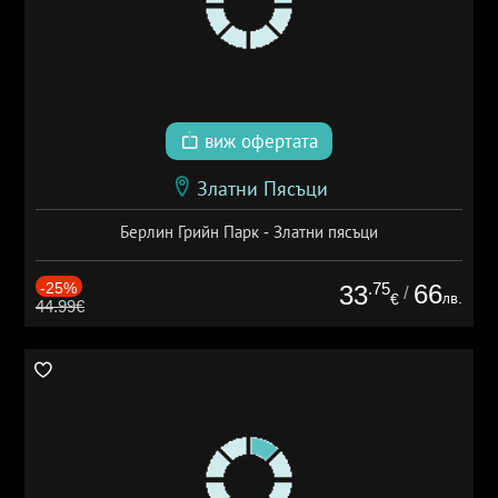
виж офертата
Златни Пясъци
Берлин Грийн Парк - Златни пясъци
-25%
.75
66
33
/
лв.
€
44.99€