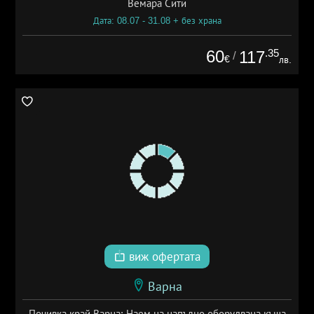
Вемара Сити
Дата: 08.07 - 31.08 + без храна
60
.35
117
/
€
лв.
виж офертата
Варна
Почивка край Варна: Наем на напълно оборудвана къща