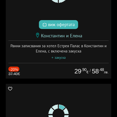
виж офертата
Константин и Елена
Ранни записвания за хотел Естрея Палас в Константин и
Елена, с включена закуска
+ закуска
-20%
.90
.48
29
58
/
€
лв.
37.40€