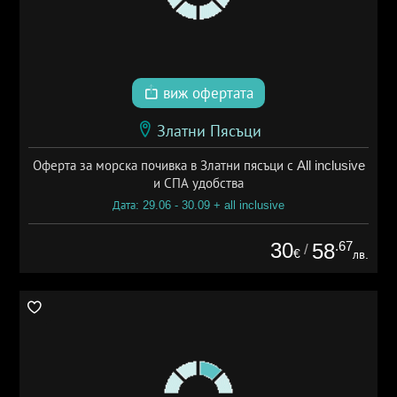
виж офертата
Златни Пясъци
Оферта за морска почивка в Златни пясъци с All inclusive
и СПА удобства
Дата: 29.06 - 30.09 + all inclusive
30
.67
58
/
€
лв.