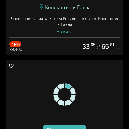
Константин и Елена
Ранни записвания за Естрея Резиденс в Св. св. Константин
и Елена
+ закуска
-15%
.65
.81
33
65
/
€
лв.
39.40€