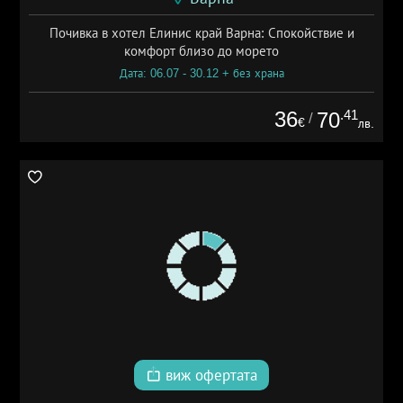
Почивка в хотел Елинис край Варна: Спокойствие и
комфорт близо до морето
Дата: 06.07 - 30.12 + без храна
36
.41
70
/
€
лв.
виж офертата