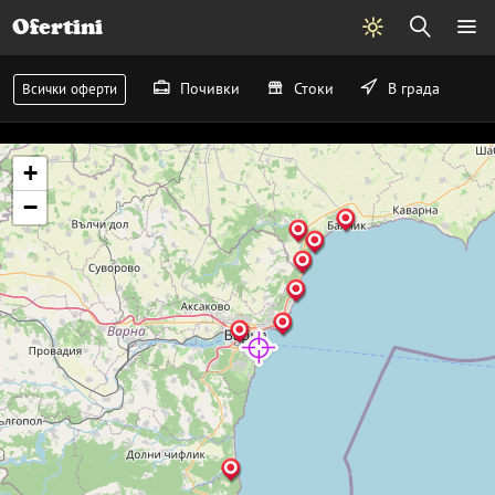
Ofertini
Почивки
Стоки
В града
Всички оферти
+
−