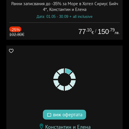
Ранни записвания до -35% за Море в Хотел Сириус Бийч
4*, Константин и Елена
Дата: 01.05 - 30.09 + all inclusive
-25%
.10
.79
77
150
/
€
лв.
102.80€
виж офертата
Константин и Елена