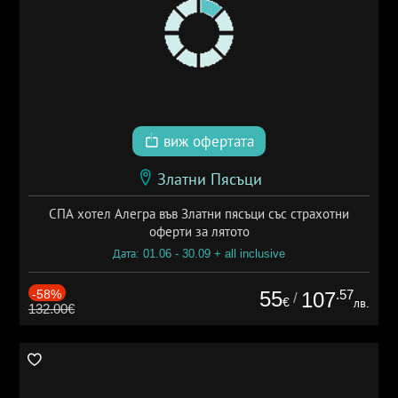
виж офертата
Златни Пясъци
СПА хотел Алегра във Златни пясъци със страхотни
оферти за лятото
Дата: 01.06 - 30.09 + all inclusive
-58%
55
.57
107
/
€
лв.
132.00€