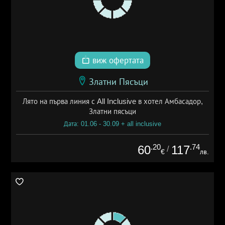
виж офертата
Златни Пясъци
Лято на първа линия с All Inclusive в хотел Амбасадор,
Златни пясъци
Дата: 01.06 - 30.09 + all inclusive
.20
.74
60
117
/
€
лв.