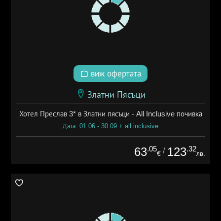
виж офертата
Златни Пясъци
Хотел Преслав 3* в Златни пясъци - All Inclusive почивка
Дата: 01.06 - 30.09 + all inclusive
.05
.32
63
123
/
€
лв.