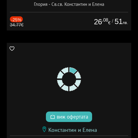
Глория - Св.св. Константин и Елена
-25%
.08
51
26
/
лв.
€
34.77€
виж офертата
Константин и Елена