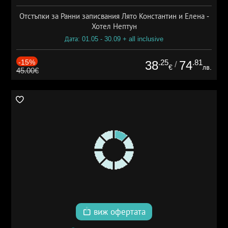
Отстъпки за Ранни записвания Лято Константин и Елена -
Хотел Нептун
Дата: 01.05 - 30.09 + all inclusive
-15%
.25
.81
38
74
/
€
лв.
45.00€
виж офертата