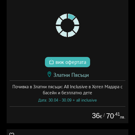
виж офертата
Златни Пясъци
Почивка в Златни пясъци: All Inclusive в Хотел Мадара с
басейн и безплатно дете
Дата: 30.04 - 30.09 + all inclusive
36
.41
70
/
€
лв.