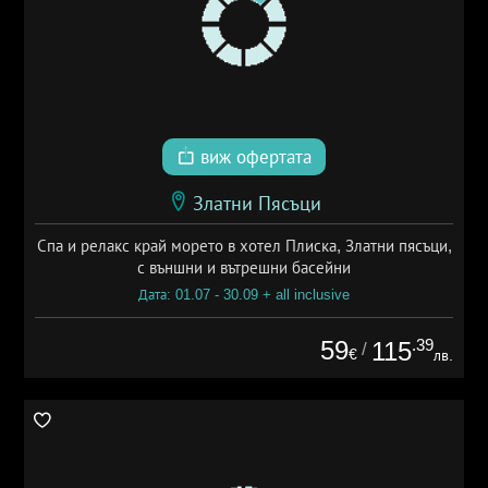
виж офертата
Златни Пясъци
Спа и релакс край морето в хотел Плиска, Златни пясъци,
с външни и вътрешни басейни
Дата: 01.07 - 30.09 + all inclusive
59
.39
115
/
€
лв.