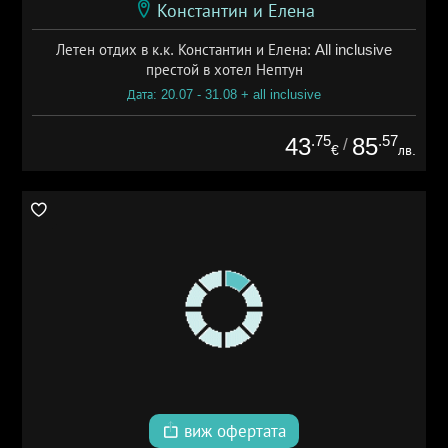
Константин и Елена
Летен отдих в к.к. Константин и Елена: All inclusive
престой в хотел Нептун
Дата: 20.07 - 31.08 + all inclusive
.75
.57
43
85
/
€
лв.
виж офертата