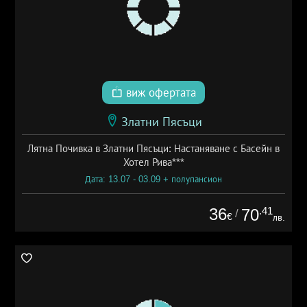
виж офертата
Златни Пясъци
Лятна Почивка в Златни Пясъци: Настаняване с Басейн в
Хотел Рива***
Дата: 13.07 - 03.09 + полупансион
36
.41
70
/
€
лв.