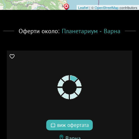
Leaflet
| ©
OpenStreetMap
contributors
Оферти около:
Планетариум - Варна
виж офертата
Варна