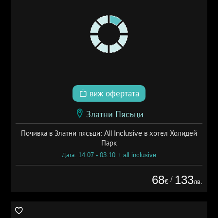
виж офертата
Златни Пясъци
Почивка в Златни пясъци: All Inclusive в хотел Холидей
Парк
Дата: 14.07 - 03.10 + all inclusive
68
133
/
€
лв.