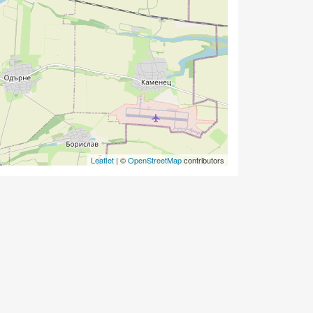
Leaflet
| ©
OpenStreetMap
contributors