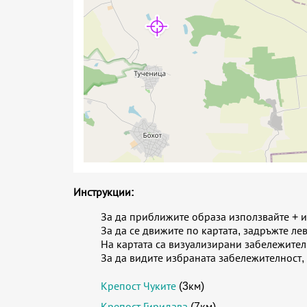
Инструкции:
За да приближите образа използвайте + и 
За да се движите по картата, задръжте ле
На картата са визуализирани забележите
За да видите избраната забележителност,
Крепост Чуките
(3км)
Крепост Гиридава
(7км)