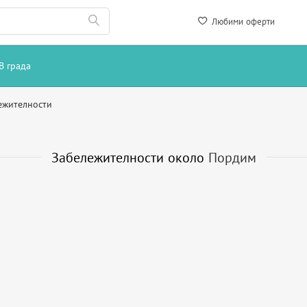
Любими оферти
В града
ежителности
Забележителности около
Пордим