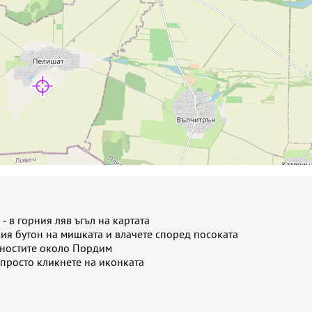
- в горния ляв ъгъл на картата
вия бутон на мишката и влачете според посоката
лностите около Пордим
 просто кликнете на иконката