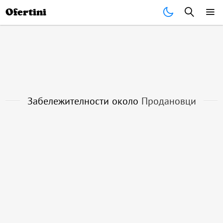
Почивки
Стоки
В града
Всички оферти
Ofertini
Забележителности около
Продановци