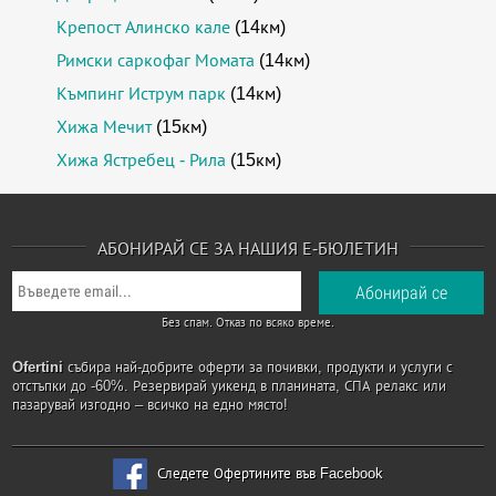
Крепост Алинско кале
(14км)
Римски саркофаг Момата
(14км)
Къмпинг Иструм парк
(14км)
Хижа Мечит
(15км)
Хижа Ястребец - Рила
(15км)
АБОНИРАЙ СЕ ЗА НАШИЯ Е-БЮЛЕТИН
Без спам. Отказ по всяко време.
Ofertini
събира най-добрите оферти за почивки, продукти и услуги с
отстъпки до -60%. Резервирай уикенд в планината, СПА релакс или
пазарувай изгодно – всичко на едно място!
Следете Офертините във Facebook