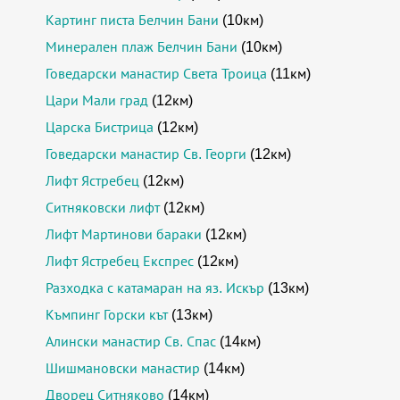
Картинг писта Белчин Бани
(10км)
Минерален плаж Белчин Бани
(10км)
Говедарски манастир Света Троица
(11км)
Цари Мали град
(12км)
Царска Бистрица
(12км)
Говедарски манастир Св. Георги
(12км)
Лифт Ястребец
(12км)
Ситняковски лифт
(12км)
Лифт Мартинови бараки
(12км)
Лифт Ястребец Експрес
(12км)
Разходка с катамаран на яз. Искър
(13км)
Къмпинг Горски кът
(13км)
Алински манастир Св. Спас
(14км)
Шишмановски манастир
(14км)
Дворец Ситняково
(14км)