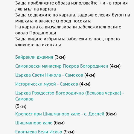
За да приближите образа използвайте + и - в горния
ляв ъгъл на картата
За да се движите по картата, задръжте левия бутон на
мишката и влачете според посоката
На картата са визуализирани забележителностите
около Продановци
За да видите избраната забележителност, просто
кликнете на иконката
Байракли джамия
(3км)
Самоковски манастир Покров Богородичен
(4км)
Църква Свети Никола - Самоков
(4км)
Исторически музей - Самоков
(4км)
Църква Рождество Богородично (Бельова черква) -
Самоков
(5км)
Крепост при Шишманово кале - с. Доспей
(6км)
Шишманово кале
(6км)
Екопътека Бели Искър
(9км)