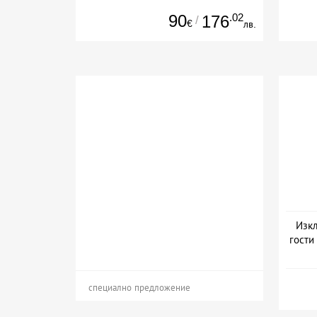
90
.02
176
/
€
лв.
Изкл
гости
специално предложение