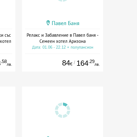
Павел Баня
ки със
Релакс и Забавление в Павел баня -
 хотел
Семеен хотел Аризона
Дата: 01.06 - 22.12 + полупансион
ион
.58
84
.29
8
164
/
€
лв.
лв.