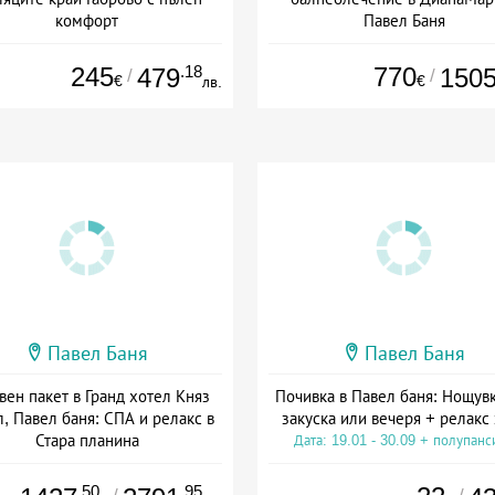
комфорт
Павел Баня
: 01.04 - 30.09 + пълен пансион
Дата: 01.09 - 20.12 + полупанс
245
.18
770
479
150
/
/
€
€
лв.
Павел Баня
Павел Баня
вен пакет в Гранд хотел Княз
Почивка в Павел баня: Нощувк
, Павел баня: СПА и релакс в
закуска или вечеря + релакс
Стара планина
Дата: 19.01 - 30.09 + полупанс
а: 01.07 - 30.12 + полупансион
.50
.95