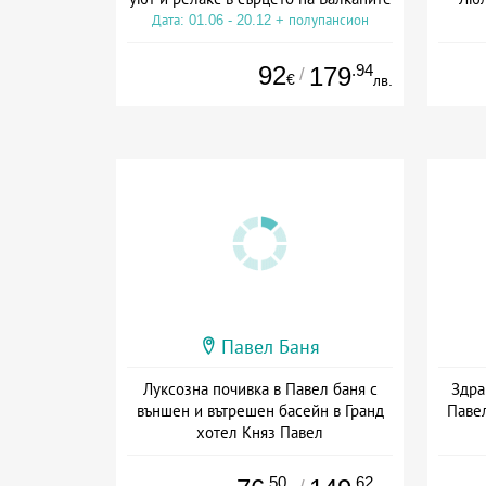
Дата: 01.06 - 20.12 + полупансион
Дата
92
.94
179
/
€
лв.
Павел Баня
Луксозна почивка в Павел баня с
Здра
външен и вътрешен басейн в Гранд
Павел
хотел Княз Павел
Дата: 22.06 - 30.09 + полупансион
Дат
.50
.62