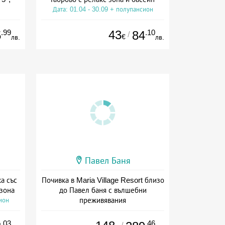
Дата: 01.04 - 30.09 + полупансион
ион
.99
43
.10
5
84
/
€
лв.
лв.
Павел Баня
а със
Почивка в Maria Village Resort близо
 зона
до Павел баня с вълшебни
преживявания
ион
Дата: 08.07 - 30.09 + полупансион
.03
.46