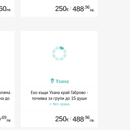
60
250
.96
488
/
лв.
€
лв.
Узана
оляма
Еко къщи Узана край Габрово -
на до
почивка за групи до 15 души
+ без храна
.69
250
.96
0
488
/
€
лв.
лв.