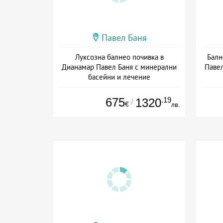
Павел Баня
Луксозна балнео почивка в
Балн
Дианамар Павел Баня с минерални
Павел
басейни и лечение
Дата: 23.07 - 22.12 + полупансион
675
.19
1320
/
€
лв.