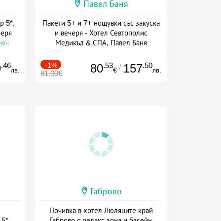
Павел Баня
р 5*,
Пакети 5+ и 7+ нощувки със закуска
черя
и вечеря - Хотел Севтополис
Медикъл & СПА, Павел Баня
ион
Дата: 02.04 - 20.12 + полупансион
.46
-1%
.53
.50
9
80
157
/
лв.
€
лв.
81.00€
Габрово
Почивка в хотел Люляците край
5*,
Габрово с релакс зона и басейн