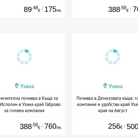
.48
175
.58
7
89
388
/
/
лв.
€
€
Узана
Узана
ючителна почивка в Къща за
Почивка в Денизовата къща: г
 Исполин в Узана край Габрово
компания и удобства край Уза
за голяма компания
края на Август
+ без храна
+ без храна
.58
760
256
388
50
/
/
лв.
€
€