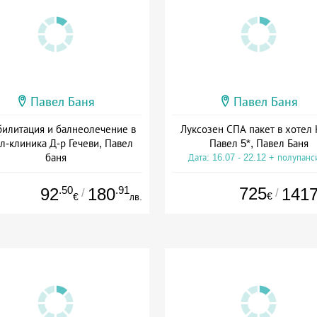
Павел Баня
Павел Баня
билитация и балнеолечение в
Луксозен СПА пакет в хотел 
л-клиника Д-р Гечеви, Павел
Павел 5*, Павел Баня
баня
Дата: 16.07 - 22.12 + полупанс
а: 01.04 - 22.12 + полупансион
.50
.91
725
92
180
141
/
/
€
€
лв.