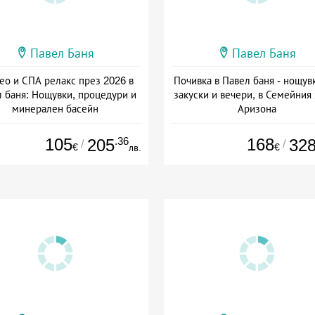
Павел Баня
Павел Баня
ео и СПА релакс през 2026 в
Почивка в Павел баня - нощув
 баня: Нощувки, процедури и
закуски и вечери, в Семейния
минерален басейн
Аризона
Дата: 01.01 - 30.09 + закуска
Дата: 01.08 - 31.08 + полупанс
105
.36
168
205
32
/
/
€
€
лв.