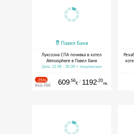
Павел Баня
Луксозна СПА почивка в хотел
Реха
Atmosphere в Павел баня
хоте
Дата: 22.06 - 30.09 + полупансион
Дат
-25%
.56
.20
609
1192
/
€
лв.
812.75€