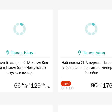
Павел Баня
Павел Баня
зен 5-звезден СПА хотел Княз
Най-новата СПА перла в Паве
л в Павел баня: Нощувка със
с безплатни нощувки и мине
закуска и вечеря
басейни
а: 17.07 - 22.12 + полупансион
Дата: 04.08 - 30.09 + полупанс
.45
.97
-18%
90
66
129
17
/
/
€
€
лв.
110.00€