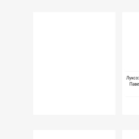
Луксо
Паве
Дат