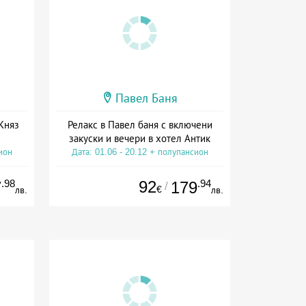
Павел Баня
Княз
Релакс в Павел баня с включени
закуски и вечери в хотел Антик
ион
Дата: 01.06 - 20.12 + полупансион
.98
92
.94
7
179
/
€
лв.
лв.