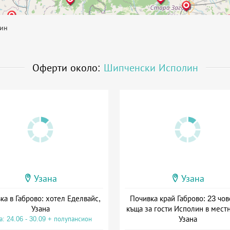
ин
Оферти около:
Шипченски Исполин
Узана
Узана
ка в Габрово: хотел Еделвайс,
Почивка край Габрово: 23 чов
Узана
къща за гости Исполин в мест
Узана
а: 24.06 - 30.09 + полупансион
Дата: 06.04 - 30.09 + без хра