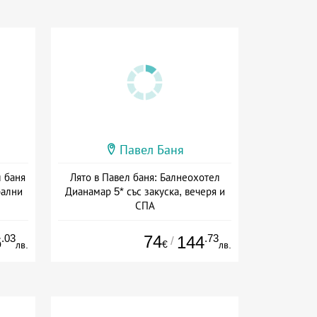
Павел Баня
л баня
Лято в Павел баня: Балнеохотел
рални
Дианамар 5* със закуска, вечеря и
СПА
ион
Дата: 23.07 - 22.12 + полупансион
.03
74
.73
6
144
/
€
лв.
лв.