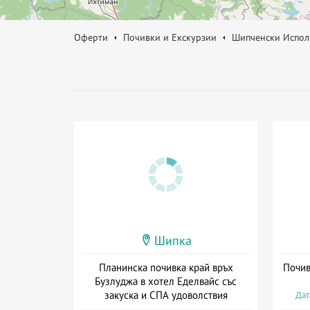
Оферти
Почивки и Екскурзии
Шипченски Испол
Шипка
Планинска почивка край връх
Почив
Бузлуджа в хотел Еделвайс със
закуска и СПА удоволствия
Дат
Дата: 27.07 - 20.12 + закуска