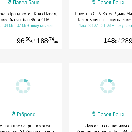
Павел Баня
Павел Баня
ка в Гранд хотел Княз Павел,
Пакети в СПА Хотел ДианаМа
авел баня с басейн и СПА
Павел Баня със закуска и ве
а: 04.09 - 07.09 + полупансион
Дата: 23.07 - 31.08 + полупанс
.50
.74
148
96
188
28
/
/
€
€
лв.
Габрово
Павел Баня
очивка през април в хотел
Луксозна спа почивка с
яците край Габрово с пълен
балнеолечение в ДианаМар 