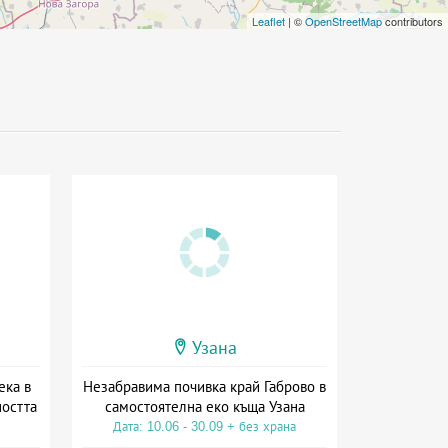
Leaflet
| ©
OpenStreetMap
contributors
Узана
ека в
Незабравима почивка край Габрово в
ността
самостоятелна еко къща Узана
Дата: 10.06 - 30.09 + без храна
на