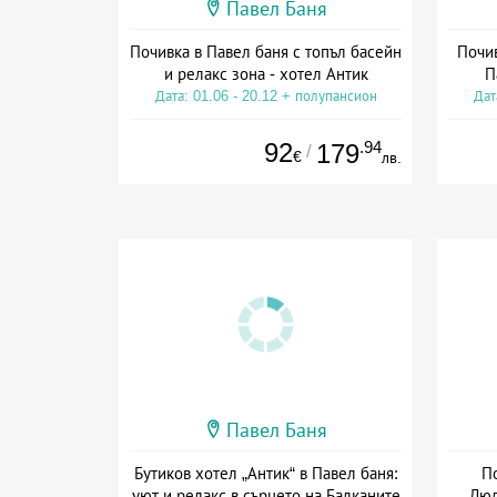
Павел Баня
Почивка в Павел баня с топъл басейн
Почив
и релакс зона - хотел Антик
П
Дата: 01.06 - 20.12 + полупансион
Дат
92
.94
179
/
€
лв.
Павел Баня
Бутиков хотел „Антик“ в Павел баня:
П
уют и релакс в сърцето на Балканите
Люл