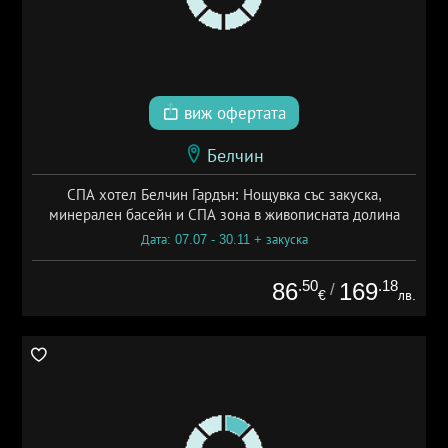
виж офертата
Белчин
СПА хотел Белчин Гардън: Нощувка със закуска,
минерален басейн и СПА зона в живописната долина
Дата: 07.07 - 30.11 + закуска
.50
.18
86
169
/
€
лв.