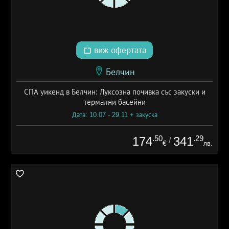
виж офертата
Белчин
СПА уикенд в Белчин: Луксозна почивка със закуски и
термални басейни
Дата: 10.07 - 29.11 + закуска
.50
.29
174
341
/
€
лв.