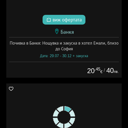
виж офертата
Банкя
Почивка в Банкя: Нощувка и закуска в хотел Емали, близо
до София
Дата: 29.07 - 30.12 + закуска
.45
40
20
/
лв.
€