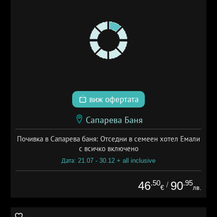
виж офертата
Сапарева Баня
Почивка в Сапарева баня: Отседни в семеен хотел Емали
с всичко включено
Дата: 21.07 - 30.12 + all inclusive
.50
.95
46
90
/
€
лв.