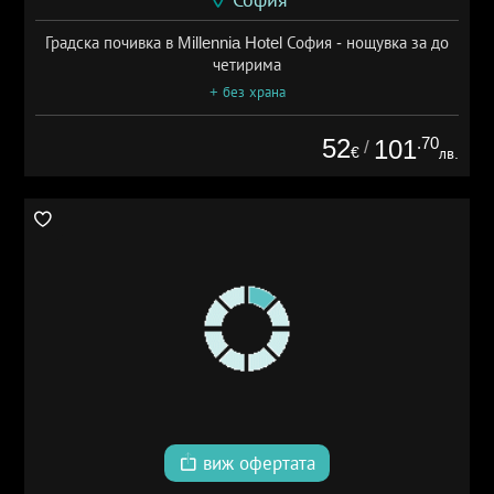
София
Градска почивка в Millennia Hotel София - нощувка за до
четирима
+ без храна
52
.70
101
/
€
лв.
виж офертата