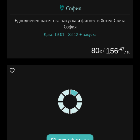
София
Еднодневен пакет със закуска и фитнес в Хотел Света
София
Дата: 19.01 - 23.12 + закуска
80
.47
156
/
€
лв.
виж офертата