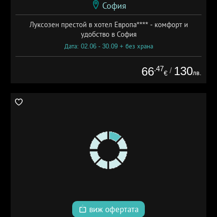
София
Луксозен престой в хотел Европа**** - комфорт и
удобство в София
Дата: 02.06 - 30.09 + без храна
.47
130
66
/
лв.
€
виж офертата