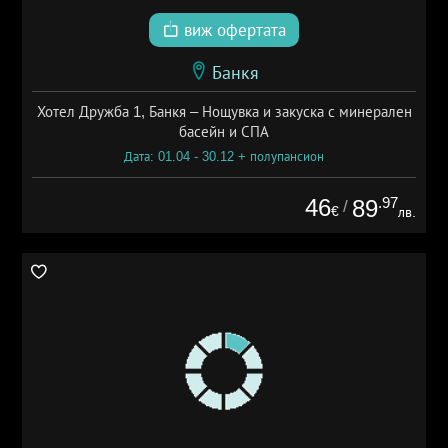
виж офертата
Банкя
Хотел Дружба 1, Банкя – Нощувка и закуска с минерален
басейн и СПА
Дата: 01.04 - 30.12 + полупансион
46
.97
89
/
€
лв.