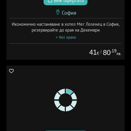
виж офертата
София
Икономично настаняване в хотел Мег Лозенец в София,
резервирайте до края на Декември
+ без храна
41
.19
80
/
€
лв.