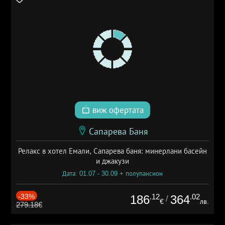
виж офертата
Сапарева Баня
Релакс в хотел Емали, Сапарева баня: минерлани басейн
и джакузи
Дата: 01.07 - 30.09 + полупансион
-33%
.12
.02
186
364
/
€
лв.
279.18€