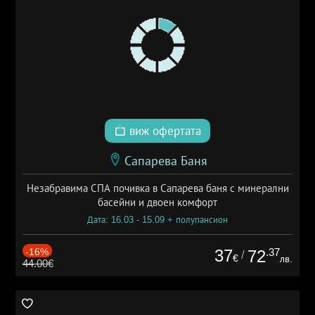
виж офертата
Сапарева Баня
Незабравима СПА почивка в Сапарева баня с минерални
басейни и двоен комфорт
Дата: 16.03 - 15.09 + полупансион
-16%
37
.37
72
/
€
лв.
44.00€