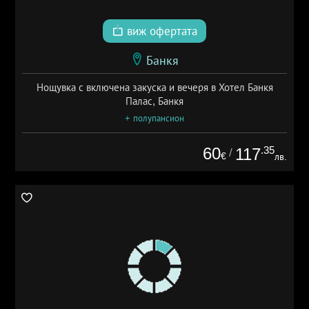
виж офертата
Банкя
Нощувка с включена закуска и вечеря в Хотел Банкя
Палас, Банкя
+ полупансион
60
.35
117
/
€
лв.