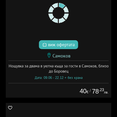
виж офертата
Самоков
Нощувка за двама в уютна къща за гости в Самоков, близо
до Боровец
Дата: 09.06 - 22.12 + без храна
40
.23
78
/
€
лв.