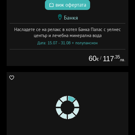
виж офертата
Банкя
Насладете се на релакс в хотел Банка Палас с уелнес
център и лечебна минерална вода
Дата: 15.07 - 31.08 + полупансион
60
.35
117
/
€
лв.