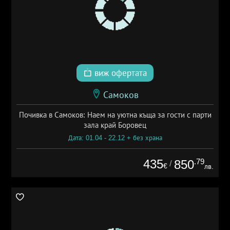
виж офертата
Самоков
Почивка в Самоков: Наем на уютна къща за гости с парти
зала край Боровец
Дата: 01.04 - 22.12 + без храна
435
.79
850
/
€
лв.