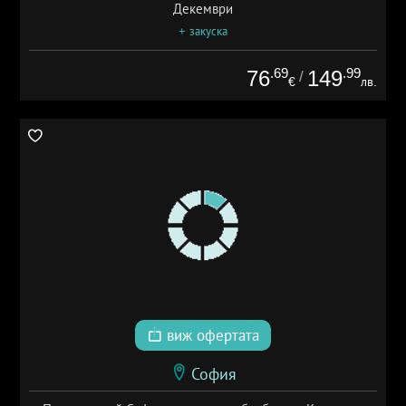
Декември
+ закуска
.69
.99
76
149
/
€
лв.
виж офертата
София