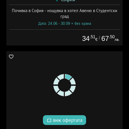
Почивка в София - нощувка в хотел Авеню в Студентски
град
Дата: 24.06 - 30.09 + без храна
.51
.50
34
67
/
€
лв.
виж офертата