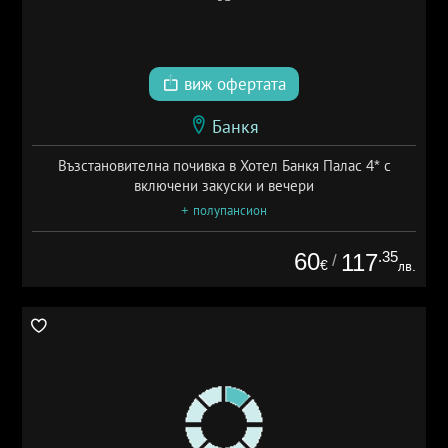
виж офертата
Банкя
Възстановителна почивка в Хотел Банкя Палас 4* с
включени закуски и вечери
+ полупансион
60
.35
117
/
€
лв.