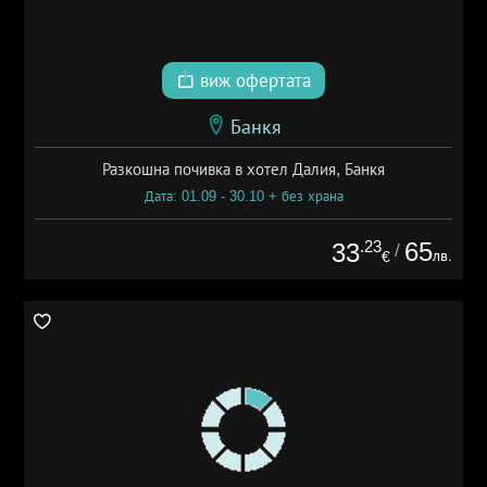
виж офертата
Банкя
Разкошна почивка в хотел Далия, Банкя
Дата: 01.09 - 30.10 + без храна
.23
65
33
/
лв.
€