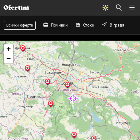
Ofertini
Почивки
Стоки
В града
Всички оферти
+
−