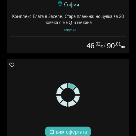
София
Комплекс Елата в Заселе, Стара планина: нощувка за 20
човека с BBQ и механа
+ закуска
.02
.01
46
90
/
€
лв.
виж офертата