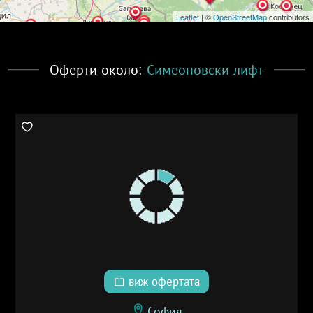
Leaflet
| ©
OpenStreetMap
contributors
Оферти около:
Симеоновски лифт
виж офертата
София