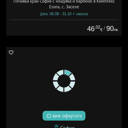
Почивка край София с нощувка и барбекю в Комплекс
Елата, с. Заселе
Дата: 06.08 - 31.10 + закуска
.02
90
46
/
лв.
€
виж офертата