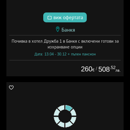
виж офертата
Банкя
Почивка в хотел Дружба 1 в Банкя с включени готови за
изхранване опции
Дата: 13.04 - 30.12 + пълен пансион
260
.52
508
/
€
лв.