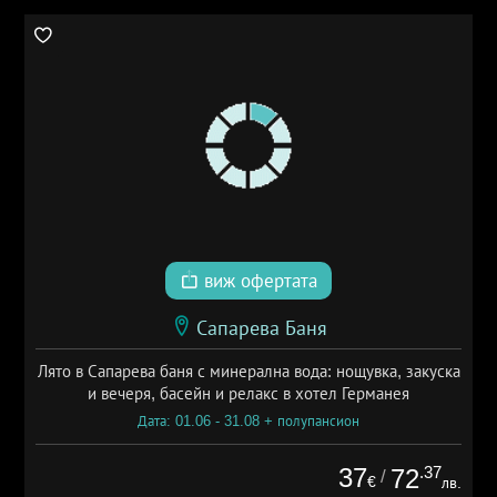
виж офертата
Сапарева Баня
Лято в Сапарева баня с минерална вода: нощувка, закуска
и вечеря, басейн и релакс в хотел Германея
Дата: 01.06 - 31.08 + полупансион
37
.37
72
/
€
лв.