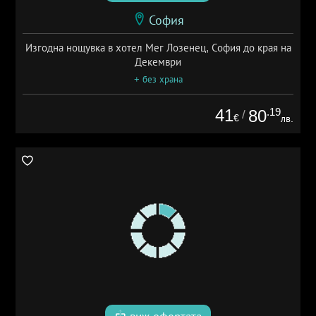
София
Изгодна нощувка в хотел Мег Лозенец, София до края на
Декември
+ без храна
41
.19
80
/
€
лв.