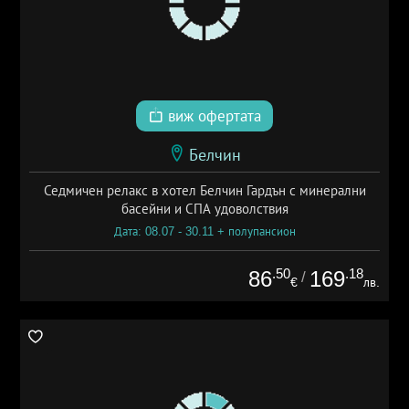
виж офертата
Белчин
Седмичен релакс в хотел Белчин Гардън с минерални
басейни и СПА удоволствия
Дата: 08.07 - 30.11 + полупансион
.50
.18
86
169
/
€
лв.