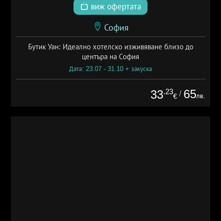
виж офертата
София
Бутик Уан: Идеално хотелско изживяване близо до
центъра на София
Дата: 23.07 - 31.10 + закуска
.23
65
33
/
лв.
€