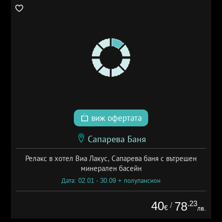
виж офертата
Сапарева Баня
Релакс в хотел Виа Лакус, Сапарева баня с вътрешен
минерален басейн
Дата: 02.01 - 30.09 + полупансион
40
.23
78
/
€
лв.