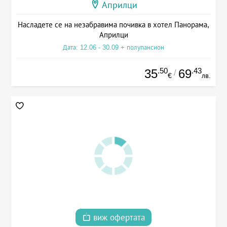
Априлци
Насладете се на незабравима почивка в хотел Панорама,
Априлци
Дата: 12.06 - 30.09 + полупансион
.50
.43
35
69
/
€
лв.
виж офертата