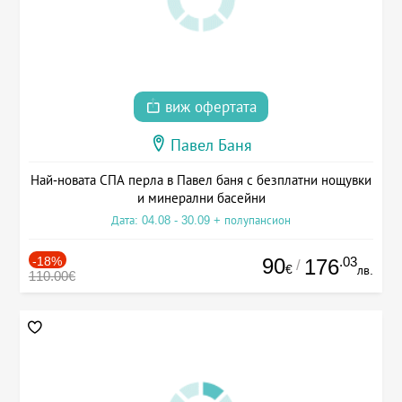
виж офертата
Павел Баня
Най-новата СПА перла в Павел баня с безплатни нощувки
и минерални басейни
Дата: 04.08 - 30.09 + полупансион
-18%
90
.03
176
/
€
лв.
110.00€