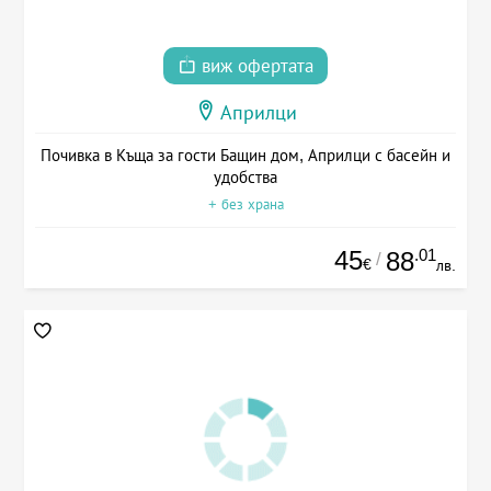
виж офертата
Априлци
Почивка в Къща за гости Бащин дом, Априлци с басейн и
удобства
+ без храна
45
.01
88
/
€
лв.