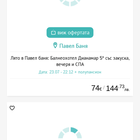
виж офертата
Павел Баня
Лято в Павел баня: Балнеохотел Дианамар 5* със закуска,
вечеря и СПА
Дата: 23.07 - 22.12 + полупансион
74
.73
144
/
€
лв.