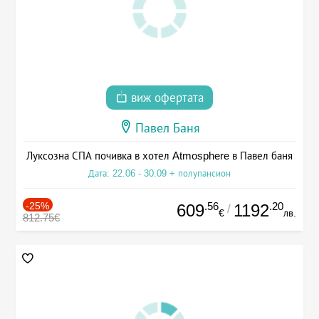
виж офертата
Павел Баня
Луксозна СПА почивка в хотел Atmosphere в Павел баня
Дата: 22.06 - 30.09 + полупансион
-25%
.56
.20
609
1192
/
€
лв.
812.75€