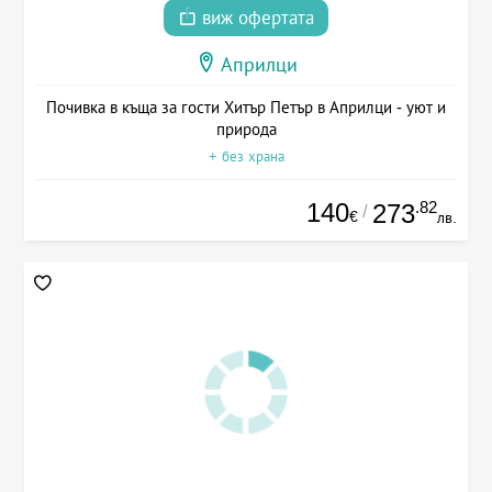
виж офертата
Априлци
Почивка в къща за гости Хитър Петър в Априлци - уют и
природа
+ без храна
140
.82
273
/
€
лв.