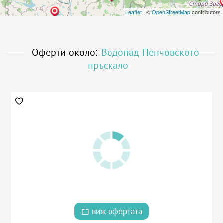
Leaflet
| ©
OpenStreetMap
contributors
Оферти около:
Водопад Пенчовското
пръскало
виж офертата