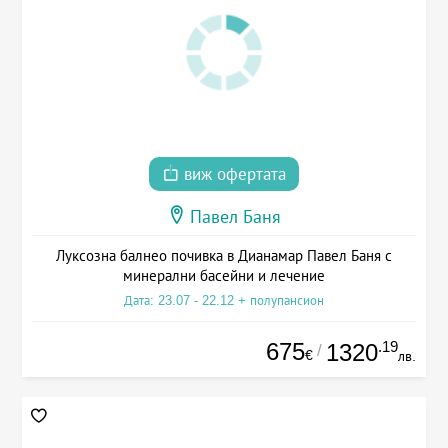
виж офертата
Павел Баня
Луксозна балнео почивка в Дианамар Павел Баня с
минерални басейни и лечение
Дата: 23.07 - 22.12 + полупансион
675
.19
1320
/
€
лв.