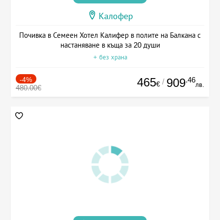
Калофер
Почивка в Семеен Хотел Калифер в полите на Балкана с
настаняване в къща за 20 души
+ без храна
-4%
465
.46
909
/
€
лв.
480.00€