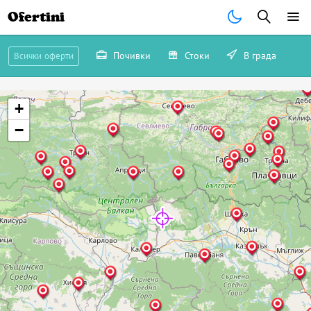
Ofertini
Почивки
Стоки
В града
Всички оферти
+
−