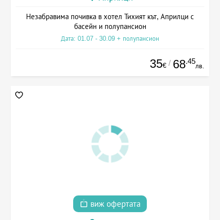
Незабравима почивка в хотел Тихият кът, Априлци с
басейн и полупансион
Дата: 01.07 - 30.09 + полупансион
35
.45
68
/
€
лв.
виж офертата