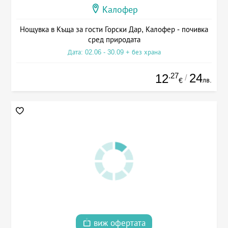
Калофер
Нощувка в Къща за гости Горски Дар, Калофер - почивка
сред природата
Дата: 02.06 - 30.09 + без храна
.27
24
12
/
лв.
€
виж офертата