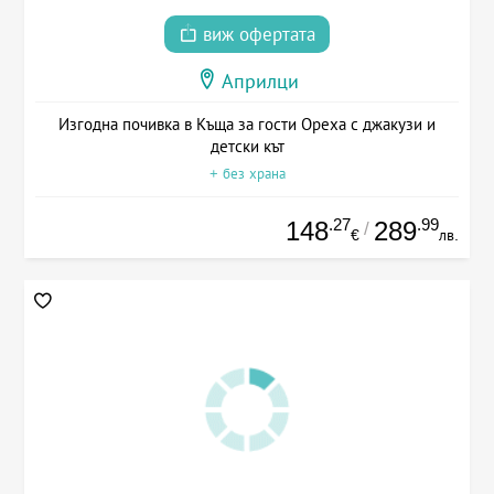
виж офертата
Априлци
Изгодна почивка в Къща за гости Ореха с джакузи и
детски кът
+ без храна
.27
.99
148
289
/
€
лв.