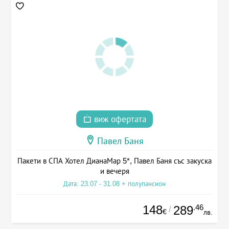
виж офертата
Павел Баня
Пакети в СПА Хотел ДианаМар 5*, Павел Баня със закуска
и вечеря
Дата: 23.07 - 31.08 + полупансион
148
.46
289
/
€
лв.