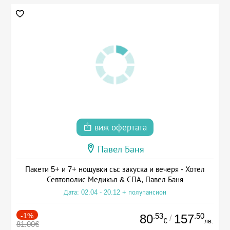
виж офертата
Павел Баня
Пакети 5+ и 7+ нощувки със закуска и вечеря - Хотел
Севтополис Медикъл & СПА, Павел Баня
Дата: 02.04 - 20.12 + полупансион
-1%
.53
.50
80
157
/
€
лв.
81.00€