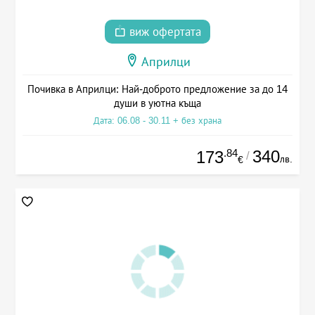
виж офертата
Априлци
Почивка в Априлци: Най-доброто предложение за до 14
души в уютна къща
Дата: 06.08 - 30.11 + без храна
.84
340
173
/
лв.
€