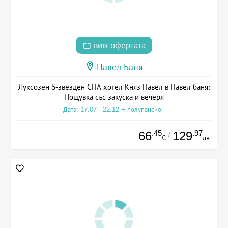
виж офертата
Павел Баня
Луксозен 5-звезден СПА хотел Княз Павел в Павел баня:
Нощувка със закуска и вечеря
Дата: 17.07 - 22.12 + полупансион
.45
.97
66
129
/
€
лв.