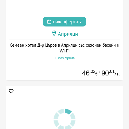
виж офертата
Априлци
Семеен хотел Д-р Църов в Априлци със сезонен басейн и
Wi-Fi
+ без храна
.02
.01
46
90
/
€
лв.