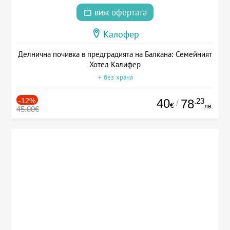
виж офертата
Калофер
Делнична почивка в предградията на Балкана: Семейният
Хотел Калифер
+ без храна
-12%
40
.23
78
/
€
лв.
45.00€