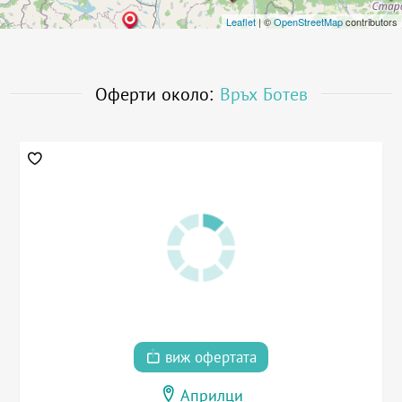
Leaflet
| ©
OpenStreetMap
contributors
Оферти около:
Връх Ботев
виж офертата
Априлци