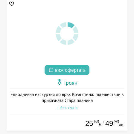
виж офертата
Троян
Еднодневна екскурзия до връх Козя стена: пътешествие в
приказната Стара планина
+ без храна
.53
.93
25
49
/
€
лв.