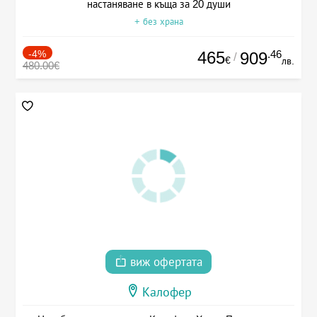
настаняване в къща за 20 души
+ без храна
-4%
465
.46
909
/
€
лв.
480.00€
виж офертата
Калофер