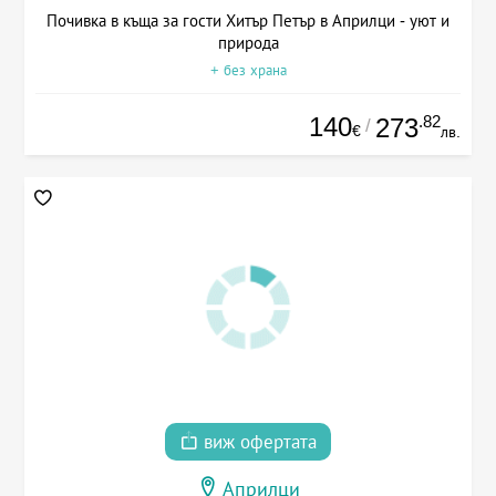
Почивка в къща за гости Хитър Петър в Априлци - уют и
природа
+ без храна
140
.82
273
/
€
лв.
виж офертата
Априлци