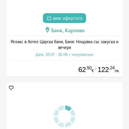
виж офертата
Баня, Карлово
Релакс в Хотел Царска баня, Баня: Нощувка със закуска и
вечеря
Дата: 20.07 - 30.09 + полупансион
.50
.24
62
122
/
€
лв.