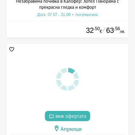
Незабравима почивка в Калофер: Хотел Панорама с
прекрасна гледка и комфорт
Дата: 07.07 - 31.08 + полупансион
.50
.56
32
63
/
€
лв.
виж офертата
Априлци