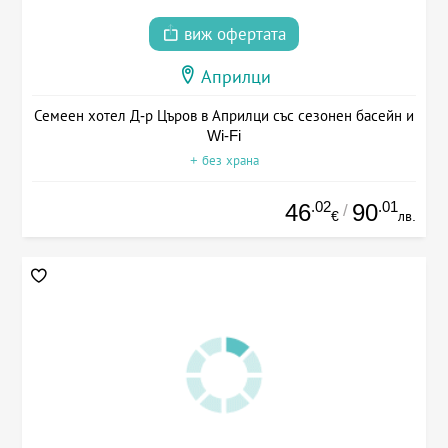
виж офертата
Априлци
Семеен хотел Д-р Църов в Априлци със сезонен басейн и
Wi-Fi
+ без храна
.02
.01
46
90
/
€
лв.