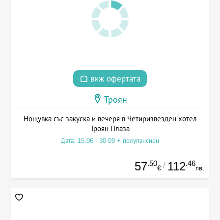
виж офертата
Троян
Нощувка със закуска и вечеря в Четиризвезден хотел
Троян Плаза
Дата: 15.06 - 30.09 + полупансион
.50
.46
57
112
/
€
лв.