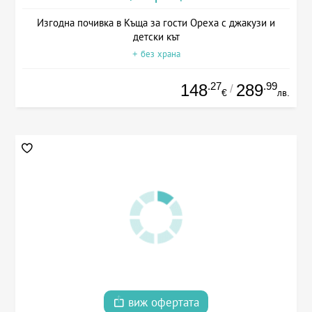
Изгодна почивка в Къща за гости Ореха с джакузи и
детски кът
+ без храна
.27
.99
148
289
/
€
лв.
виж офертата