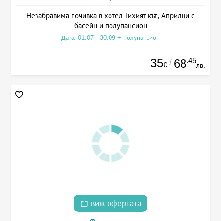
Незабравима почивка в хотел Тихият кът, Априлци с
басейн и полупансион
Дата: 01.07 - 30.09 + полупансион
35
.45
68
/
€
лв.
виж офертата