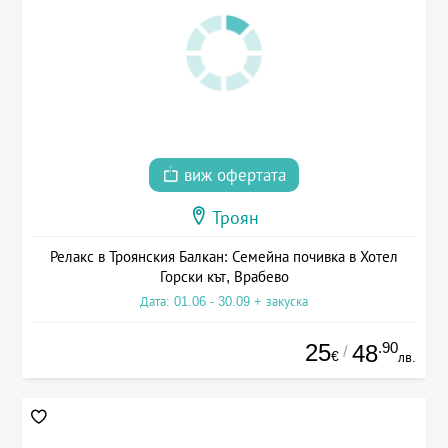
виж офертата
Троян
Релакс в Троянския Балкан: Семейна почивка в Хотел
Горски кът, Врабево
Дата: 01.06 - 30.09 + закуска
25
.90
48
/
€
лв.