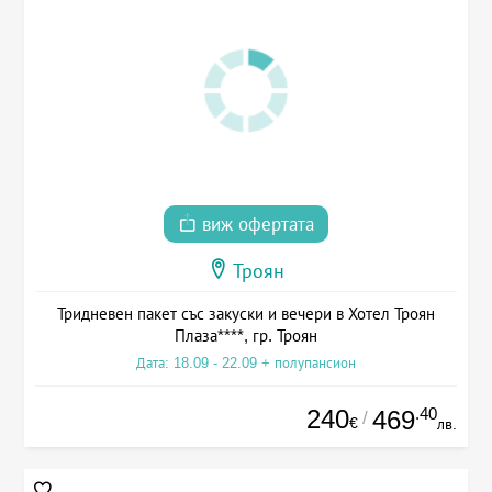
виж офертата
Троян
Тридневен пакет със закуски и вечери в Хотел Троян
Плаза****, гр. Троян
Дата: 18.09 - 22.09 + полупансион
240
.40
469
/
€
лв.