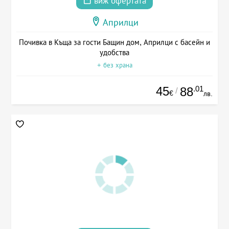
виж офертата
Априлци
Почивка в Къща за гости Бащин дом, Априлци с басейн и
удобства
+ без храна
45
.01
88
/
€
лв.