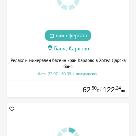
виж офертата
Баня, Карлово
Релакс и минерален басейн край Карлово в Хотел Царска
баня
Дата: 22.07 - 30.09 + полупансион
.50
.24
62
122
/
€
лв.