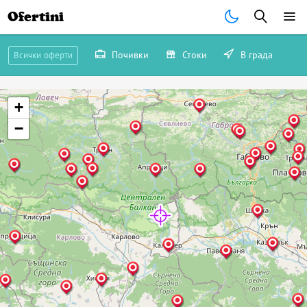
Ofertini
Почивки
Стоки
В града
Всички оферти
+
−