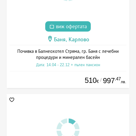
виж офертата
Баня, Карлово
Почивка в Балнеохотел Стряма, гр. Баня с лечебни
процедури и минерален басейн
Дата: 14.04 - 22.12 + пълен пансион
510
.47
997
/
€
лв.