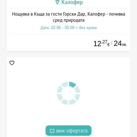
Калофер
Нощувка в Къща за гости Горски Дар, Калофер - почивка
сред природата
Дата: 02.06 - 30.09 + без храна
.27
24
12
/
лв.
€
виж офертата