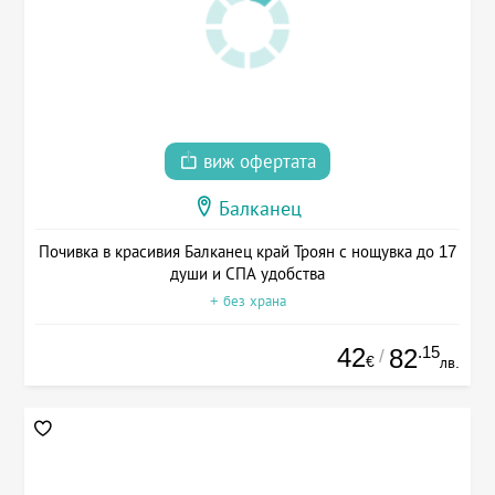
виж офертата
Балканец
Почивка в красивия Балканец край Троян с нощувка до 17
души и СПА удобства
+ без храна
42
.15
82
/
€
лв.