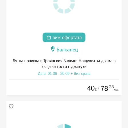
виж офертата
Балканец
Лятна почивка в Троянския Балкан: Нощувка за двама в
къща за гости с джакузи
Дата: 01.06 - 30.09 + без храна
40
.23
78
/
€
лв.