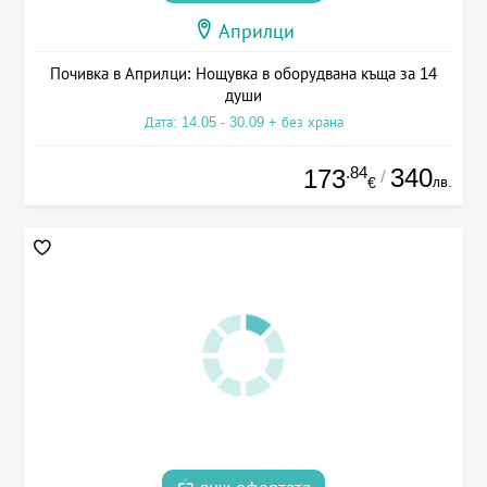
Априлци
Почивка в Априлци: Нощувка в оборудвана къща за 14
души
Дата: 14.05 - 30.09 + без храна
.84
340
173
/
лв.
€