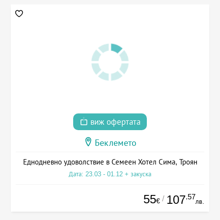
виж офертата
Беклемето
Еднодневно удоволствие в Семеен Хотел Сима, Троян
Дата: 23.03 - 01.12 + закуска
55
.57
107
/
€
лв.