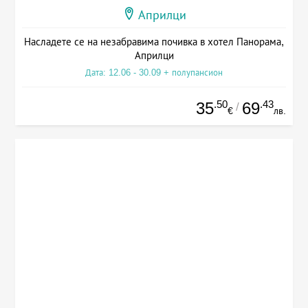
Априлци
Насладете се на незабравима почивка в хотел Панорама,
Априлци
Дата: 12.06 - 30.09 + полупансион
.50
.43
35
69
/
€
лв.