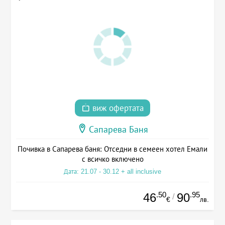
виж офертата
Сапарева Баня
Почивка в Сапарева баня: Отседни в семеен хотел Емали
с всичко включено
Дата: 21.07 - 30.12 + all inclusive
.50
.95
46
90
/
€
лв.