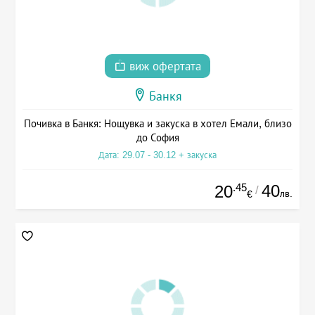
виж офертата
Банкя
Почивка в Банкя: Нощувка и закуска в хотел Емали, близо
до София
Дата: 29.07 - 30.12 + закуска
.45
40
20
/
лв.
€