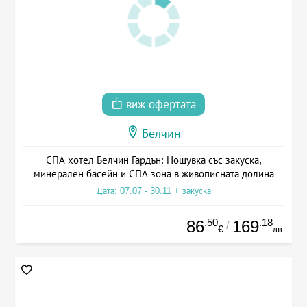
виж офертата
Белчин
СПА хотел Белчин Гардън: Нощувка със закуска,
минерален басейн и СПА зона в живописната долина
Дата: 07.07 - 30.11 + закуска
.50
.18
86
169
/
€
лв.