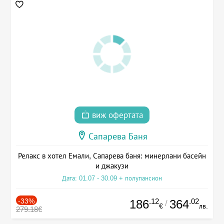
виж офертата
Сапарева Баня
Релакс в хотел Емали, Сапарева баня: минерлани басейн
и джакузи
Дата: 01.07 - 30.09 + полупансион
-33%
.12
.02
186
364
/
€
лв.
279.18€