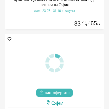
центъра на София
Дата: 23.07 - 31.10 + закуска
.23
65
33
/
лв.
€
виж офертата
София