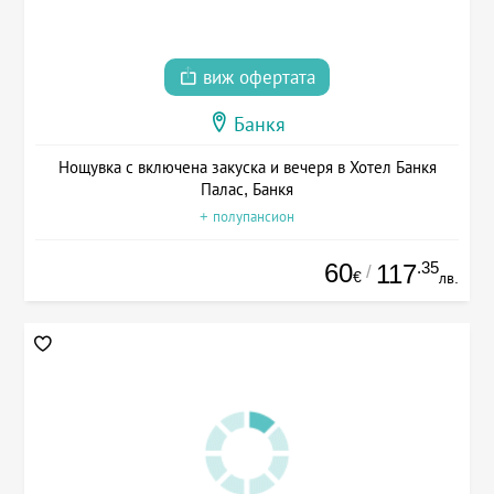
виж офертата
Банкя
Нощувка с включена закуска и вечеря в Хотел Банкя
Палас, Банкя
+ полупансион
60
.35
117
/
€
лв.