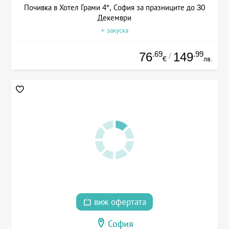
Почивка в Хотел Грами 4*, София за празниците до 30
Декември
+ закуска
.69
.99
76
149
/
€
лв.
виж офертата
София