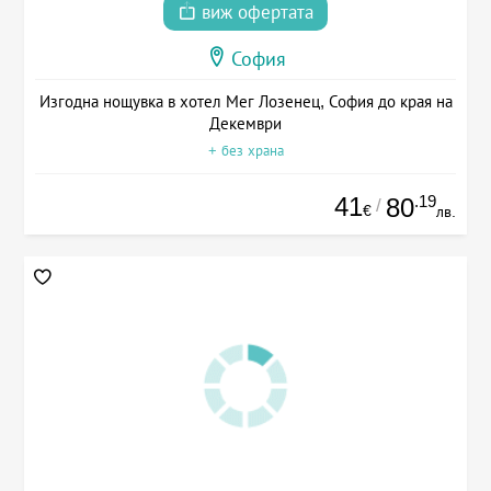
виж офертата
София
Изгодна нощувка в хотел Мег Лозенец, София до края на
Декември
+ без храна
41
.19
80
/
€
лв.