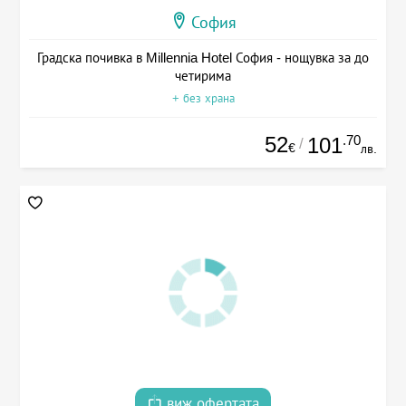
София
Градска почивка в Millennia Hotel София - нощувка за до
четирима
+ без храна
52
.70
101
/
€
лв.
виж офертата