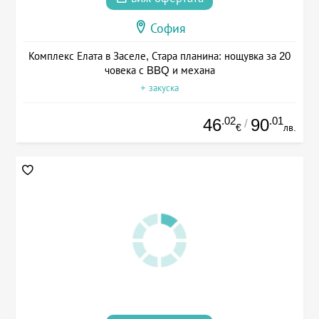
София
Комплекс Елата в Заселе, Стара планина: нощувка за 20
човека с BBQ и механа
+ закуска
.02
.01
46
90
/
€
лв.