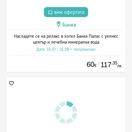
виж офертата
Банкя
Насладете се на релакс в хотел Банка Палас с уелнес
център и лечебна минерална вода
Дата: 15.07 - 31.08 + полупансион
60
.35
117
/
€
лв.