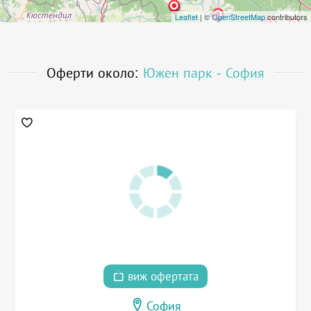
Leaflet
| ©
OpenStreetMap
contributors
Оферти около:
Южен парк - София
виж офертата
София