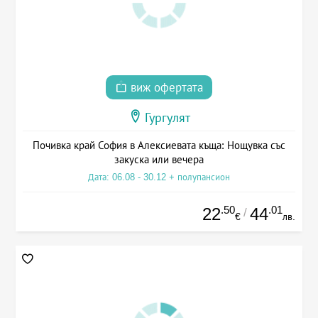
виж офертата
Гургулят
Почивка край София в Алексиевата къща: Нощувка със
закуска или вечера
Дата: 06.08 - 30.12 + полупансион
.50
.01
22
44
/
€
лв.