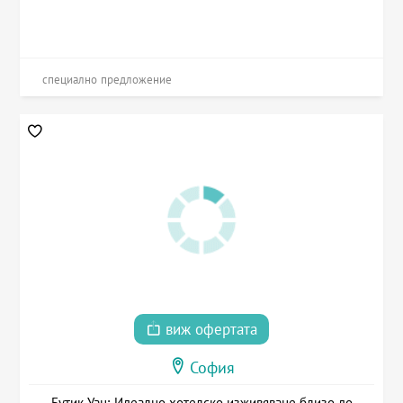
специално предложение
виж офертата
София
Бутик Уан: Идеално хотелско изживяване близо до