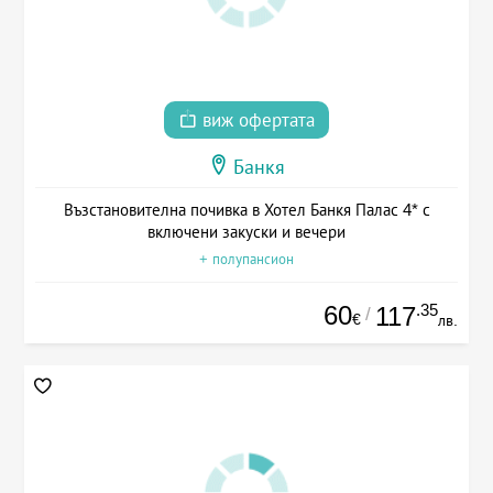
виж офертата
Банкя
Възстановителна почивка в Хотел Банкя Палас 4* с
включени закуски и вечери
+ полупансион
60
.35
117
/
€
лв.