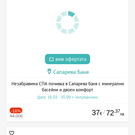
виж офертата
Сапарева Баня
Незабравима СПА почивка в Сапарева баня с минерални
басейни и двоен комфорт
Дата: 16.03 - 15.09 + полупансион
-16%
37
.37
72
/
€
лв.
44.00€