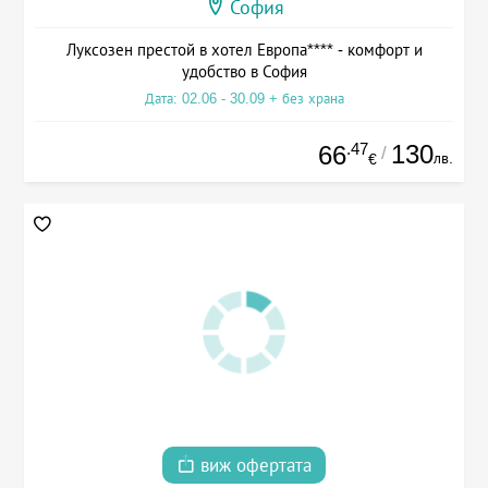
София
Луксозен престой в хотел Европа**** - комфорт и
удобство в София
Дата: 02.06 - 30.09 + без храна
.47
130
66
/
лв.
€
виж офертата