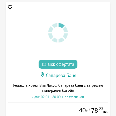
виж офертата
Сапарева Баня
Релакс в хотел Виа Лакус, Сапарева баня с вътрешен
минерален басейн
Дата: 02.01 - 30.09 + полупансион
40
.23
78
/
€
лв.