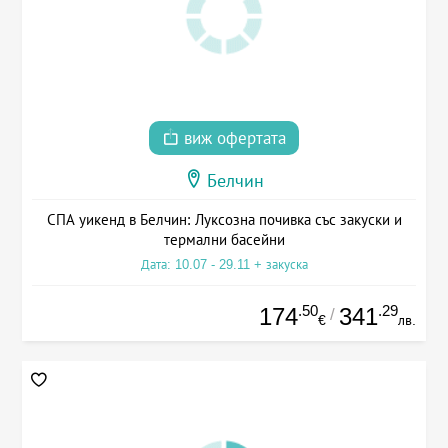
виж офертата
Белчин
СПА уикенд в Белчин: Луксозна почивка със закуски и
термални басейни
Дата: 10.07 - 29.11 + закуска
.50
.29
174
341
/
€
лв.