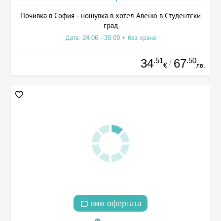
Почивка в София - нощувка в хотел Авеню в Студентски
град
Дата: 24.06 - 30.09 + без храна
.51
.50
34
67
/
€
лв.
виж офертата