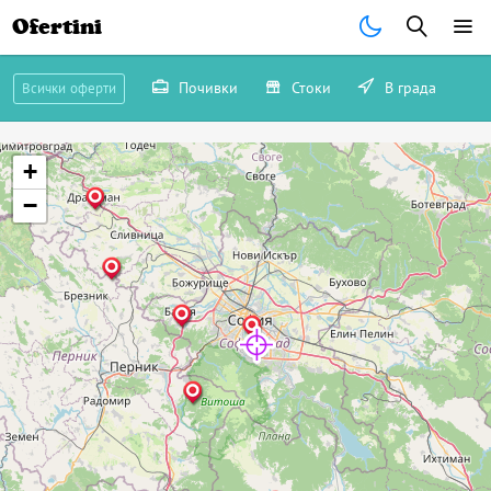
Ofertini
Почивки
Стоки
В града
Всички оферти
+
−