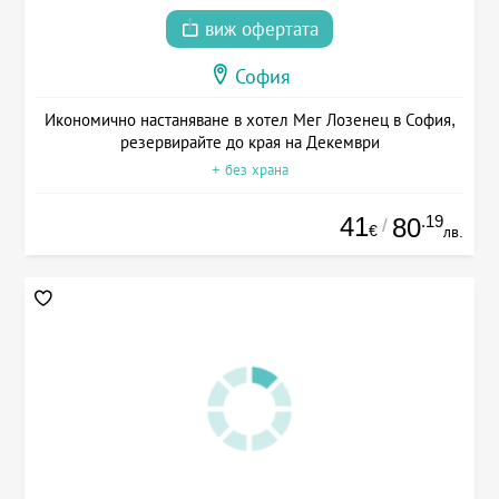
виж офертата
София
Икономично настаняване в хотел Мег Лозенец в София,
резервирайте до края на Декември
+ без храна
41
.19
80
/
€
лв.