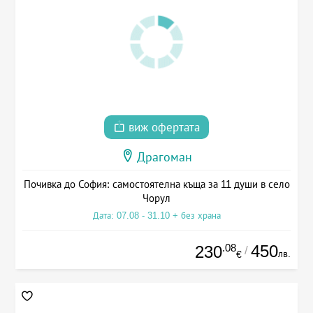
виж офертата
Драгоман
Почивка до София: самостоятелна къща за 11 души в село
Чорул
Дата: 07.08 - 31.10 + без храна
.08
450
230
/
лв.
€