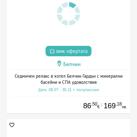
виж офертата
Белчин
Седмичен релакс в хотел Белчин Гардън с минерални
басейни и СПА удоволствия
Дата: 08.07 - 30.11 + полупансион
.50
.18
86
169
/
€
лв.