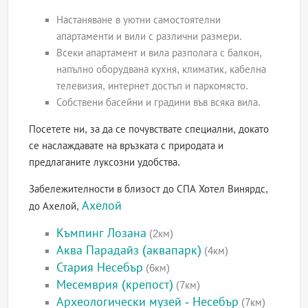
Настаняване в уютни самостоятелни
апартаменти и вили с различни размери.
Всеки апартамент и вила разполага с балкон,
напълно оборудвана кухня, климатик, кабелна
телевизия, интернет достъп и паркомясто.
Собствени басейни и градини във всяка вила.
Посетете ни, за да се почувствате специални, докато
се наслаждавате на връзката с природата и
предлаганите луксозни удобства.
Забележителности в близост до СПА Хотел Винярдс,
Ахелой
до Ахелой,
Къмпинг Лозана
(2км)
Аква Парадайз (аквапарк)
(4км)
Стария Несебър
(6км)
Месемврия (крепост)
(7км)
Археологически музей - Несебър
(7км)