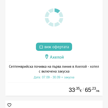
виж офертата
Ахелой
Септемврийска почивка на първа линия в Ахелой - хотел
с включена закуска
Дата: 07.09 - 30.09 + закуска
.35
.23
33
65
/
€
лв.