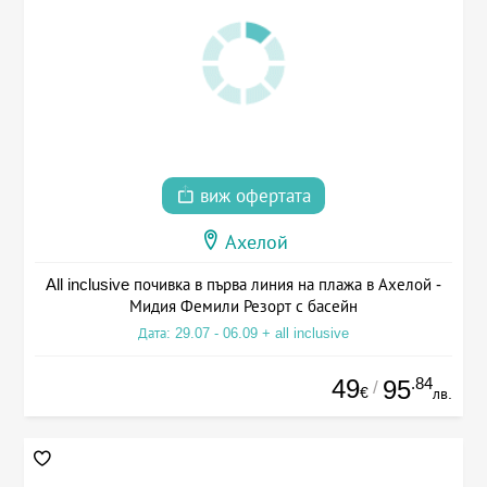
виж офертата
Ахелой
All inclusive почивка в първа линия на плажа в Ахелой -
Мидия Фемили Резорт с басейн
Дата: 29.07 - 06.09 + all inclusive
49
.84
95
/
€
лв.