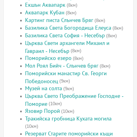
Екшън Аквапарк
(8км)
Аквапарк Кубан
(8км)
Картинг писта Слънчев Бряг
(8км)
Базилика Света Богородица Елеуса
(8км)
Базилика Света София - Несебър
(8км)
Църква Свети архангели Михаил и
Гавраил - Несебър
(8км)
Поморийско езеро
(8км)
Мол Роял Бийч - Слънчев бряг
(8км)
Поморийски манастир Св. Георги
Победоносец
(9км)
Музей на солта
(9км)
Църква Свето Преображение Господне -
Поморие
(10км)
Язовир Порой
(10км)
Тракийска гробница Кухата могила
(10км)
Резерват Старите поморийски къщи