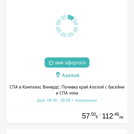
виж офертата
Ахелой
СПА в Комплекс Винярдс: Почивка край Ахелой с басейни
и СПА зона
Дата: 04.08 - 30.09 + полупансион
.50
.46
57
112
/
€
лв.