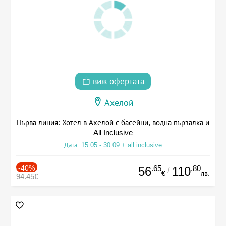
виж офертата
Ахелой
Първа линия: Хотел в Ахелой с басейни, водна пързалка и
All Inclusive
Дата: 15.05 - 30.09 + all inclusive
-40%
.65
.80
56
110
/
€
лв.
94.45€