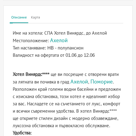
Описание
Карта
Име на хотела:
СПА Хотел Винярдс, до Ахелой
Ахелой
Местоположение:
Тип настаняване:
HB - полупансион
Валидност на офертата
от 01.06 до 12.06
Хотел Винярдс****
ще ви посрещне с отворени врати
Ахелой
Поморие
за лятната ви почивка в град
,
.
Разположен край големи водни басейни и предложен
с изискана обстановка, този хотел е идеалният избор
за вас. Насладете се на съчетанието от лукс, комфорт
и всички съвременни удобства. В хотел Винярдс****
ще откриете стилен дизайн с модерно обзавеждане,
луксозна обстановка и първокласно обслужване.
Удобства: