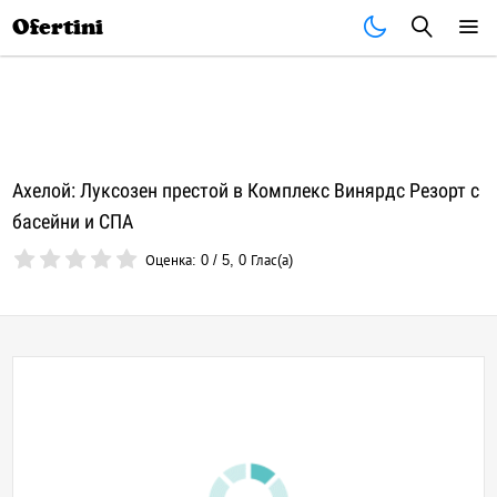
Почивки
Стоки
В града
Всички оферти
Ofertini
Ахелой: Луксозен престой в Комплекс Винярдс Резорт с
басейни и СПА
Оценка:
0
/
5
,
0
Глас(а)