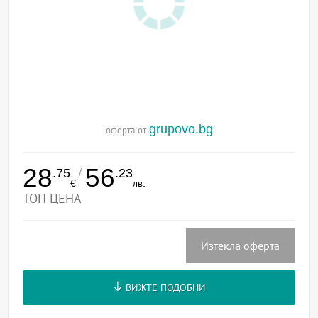
grupovo.bg
оферта от
28
56
/
.75
.23
€
лв.
ТОП ЦЕНА
Изтекла оферта
ВИЖТЕ ПОДОБНИ