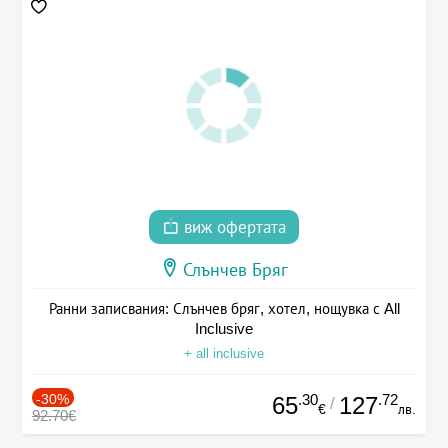
виж офертата
Слънчев Бряг
Ранни записвания: Слънчев бряг, хотел, нощувка с All
Inclusive
+ all inclusive
-30%
.30
.72
65
127
/
€
лв.
92.70€