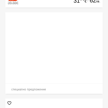
62
31
/
лв.
€
39.88€
специално предложение