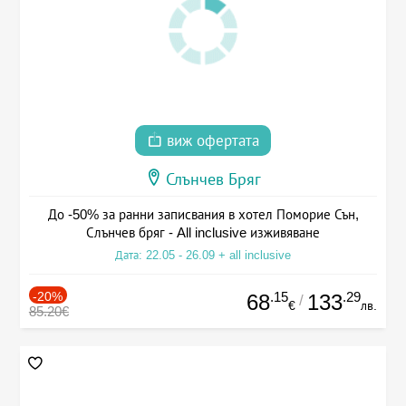
виж офертата
Слънчев Бряг
До -50% за ранни записвания в хотел Поморие Сън,
Слънчев бряг - All inclusive изживяване
Дата: 22.05 - 26.09 + all inclusive
-20%
.15
.29
68
133
/
€
лв.
85.20€