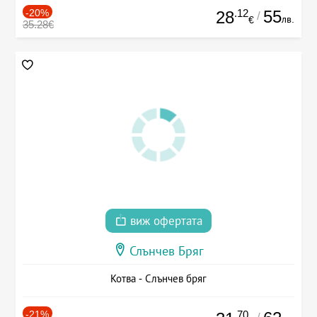
-20%
.12
55
28
/
лв.
€
35.28€
виж офертата
Слънчев Бряг
Котва - Слънчев бряг
-21%
.70