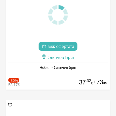
виж офертата
Слънчев Бряг
Нобел - Слънчев бряг
-30%
.32
73
37
/
лв.
€
53.17€