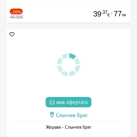
-20%
.37
77
39
/
лв.
€
49.08€
виж офертата
Слънчев Бряг
Жерави - Слънчев бряг