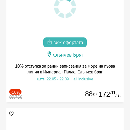
виж офертата
Слънчев Бряг
10% отстъпка за ранни записвания за море на първа
линия в Империал Палас, Слънчев бряг
Дата: 22.05 - 22.09 + all inclusive
-10%
88
.11
172
/
€
лв.
97.75€