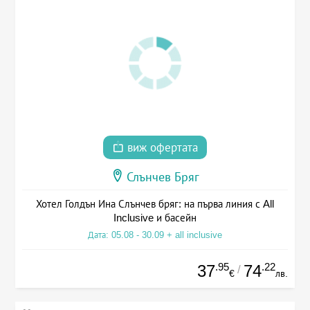
виж офертата
Слънчев Бряг
Хотел Голдън Ина Слънчев бряг: на първа линия с All
Inclusive и басейн
Дата: 05.08 - 30.09 + all inclusive
.95
.22
37
74
/
€
лв.