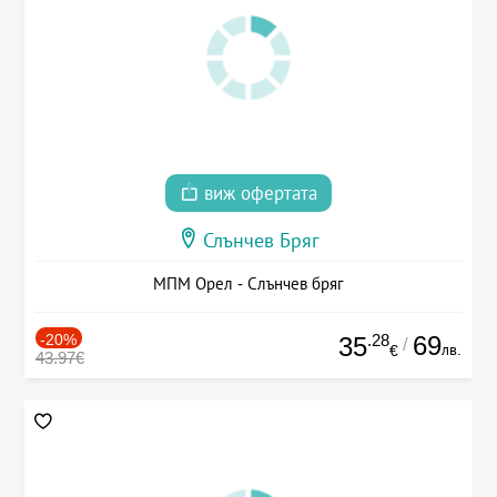
виж офертата
Слънчев Бряг
МПМ Орел - Слънчев бряг
-20%
.28
69
35
/
лв.
€
43.97€