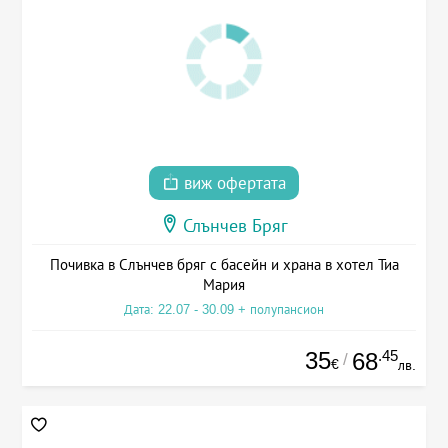
виж офертата
Слънчев Бряг
Почивка в Слънчев бряг с басейн и храна в хотел Тиа
Мария
Дата: 22.07 - 30.09 + полупансион
35
.45
68
/
€
лв.