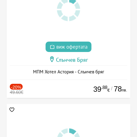
виж офертата
Слънчев Бряг
МПМ Хотел Астория - Слънчев бряг
-20%
.88
78
39
/
лв.
€
49.60€