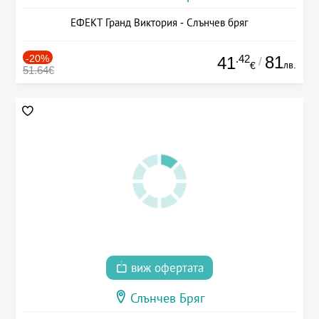
ЕФЕКТ Гранд Виктория - Слънчев бряг
-20%
.42
81
41
/
лв.
€
51.64€
виж офертата
Слънчев Бряг