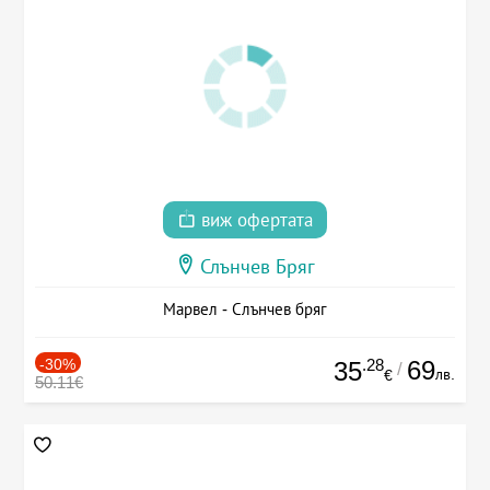
виж офертата
Слънчев Бряг
Марвел - Слънчев бряг
-30%
.28
69
35
/
лв.
€
50.11€