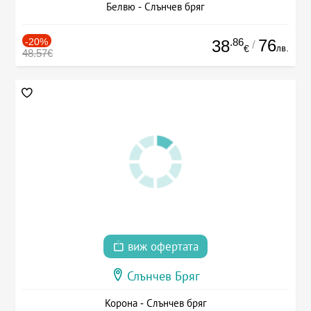
Белвю - Слънчев бряг
-20%
.86
76
38
/
лв.
€
48.57€
виж офертата
Слънчев Бряг
Корона - Слънчев бряг