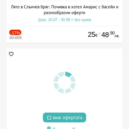
Лято в Слънчев бряг: Почивка в хотел Амарис с басейн и
разнообразни оферти
Дата: 15.07 - 30.09 + без храна
-17%
25
.90
48
/
€
лв.
30.00€
виж офертата