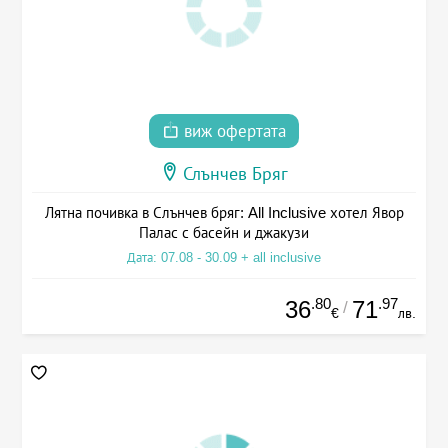
виж офертата
Слънчев Бряг
Лятна почивка в Слънчев бряг: All Inclusive хотел Явор
Палас с басейн и джакузи
Дата: 07.08 - 30.09 + all inclusive
.80
.97
36
71
/
€
лв.