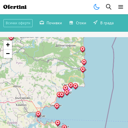
Ofertini
Почивки
Стоки
В града
Всички оферти
+
−