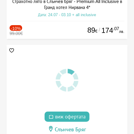
Страхотно лято в Слънчев бряг - Premium All Inclusive в
Гранд хотел Нирвана 4*
Дата: 24.07 - 03.10 + all inclusive
-10%
89
.07
174
/
€
лв.
99.00€
виж офертата
Слънчев Бряг