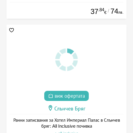
.84
74
37
/
лв.
€
виж офертата
Слънчев Бряг
Ранни записвания за Хотел Империал Палас в Слънчев
бряг: All Inclusive почивка