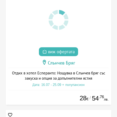
виж офертата
Слънчев Бряг
Отдих в хотел Есперанто: Нощувка в Слънчев бряг със
закуска и опция за допълнителни ястия
Дата: 16.07 - 25.09 + полупансион
28
.76
54
/
€
лв.