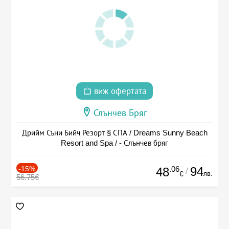
виж офертата
Слънчев Бряг
Дрийм Съни Бийч Резорт § СПА / Dreams Sunny Beach
Resort and Spa / - Слънчев бряг
-15%
.06
94
48
/
лв.
€
56.75€