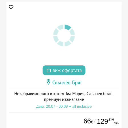
виж офертата
Слънчев Бряг
Незабравимо лято в хотел Тиа Мария, Слънчев бряг -
премиум изживяване
Дата: 20.07 - 30.09 + all inclusive
66
.09
129
/
€
лв.