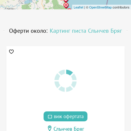
Leaflet
| ©
OpenStreetMap
contributors
Оферти около:
Картинг писта Слънчев Бряг
виж офертата
Слънчев Бряг