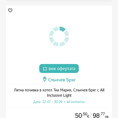
виж офертата
Слънчев Бряг
Лятна почивка в хотел Тиа Мария, Слънчев бряг с All
Inclusive Light
Дата: 22.07 - 30.09 + all inclusive
.50
.77
50
98
/
€
лв.