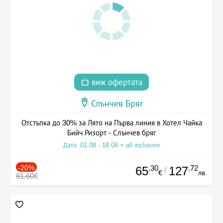
виж офертата
Слънчев Бряг
Отстъпка до 30% за Лято на Първа линия в Хотел Чайка
Бийч Ризорт - Слънчев бряг
Дата: 01.08 - 18.08 + all inclusive
-20%
.30
.72
65
127
/
€
лв.
81.60€