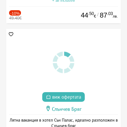
+ all inclusive
-10%
.50
.03
44
87
/
€
лв.
49.40€
виж офертата
Слънчев Бряг
Лятна ваканция в хотел Сън Палас, идеално разположен в
Слънчев бряг