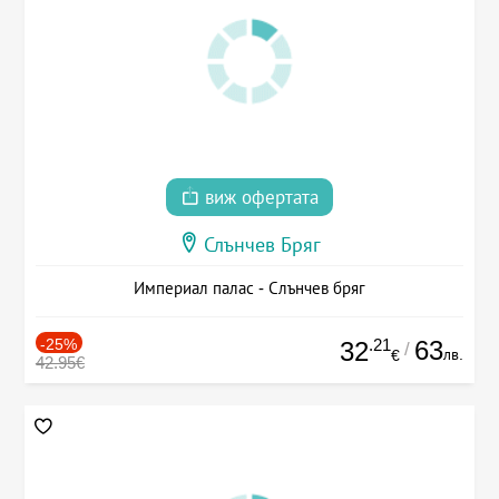
виж офертата
Слънчев Бряг
Империал палас - Слънчев бряг
-25%
.21
63
32
/
лв.
€
42.95€