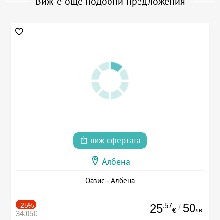
Вижте още подобни предложения
виж офертата
Албена
Оазис - Албена
-25%
.57
50
25
/
лв.
€
34.05€