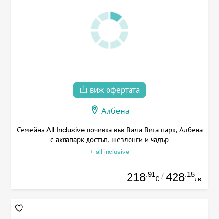
виж офертата
Албена
Семейна All Inclusive почивка във Вили Вита парк, Албена
с аквапарк достъп, шезлонги и чадър
+ all inclusive
.91
.15
218
428
/
€
лв.