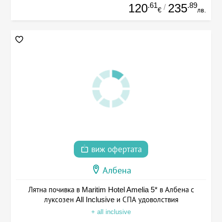
.61
.89
120
235
/
€
лв.
виж офертата
Албена
Лятна почивка в Maritim Hotel Amelia 5* в Албена с
луксозен All Inclusive и СПА удоволствия
+ all inclusive