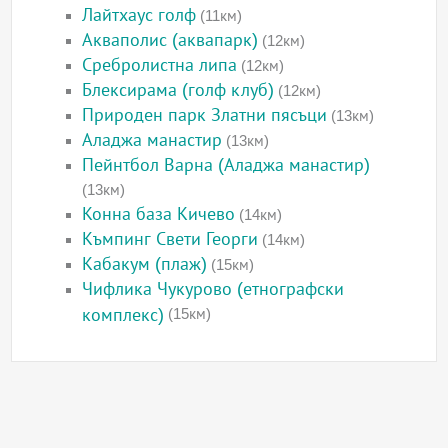
Лайтхаус голф
(11км)
Акваполис (аквапарк)
(12км)
Сребролистна липа
(12км)
Блексирама (голф клуб)
(12км)
Природен парк Златни пясъци
(13км)
Аладжа манастир
(13км)
Пейнтбол Варна (Аладжа манастир)
(13км)
Конна база Кичево
(14км)
Къмпинг Свети Георги
(14км)
Кабакум (плаж)
(15км)
Чифлика Чукурово (етнографски
комплекс)
(15км)