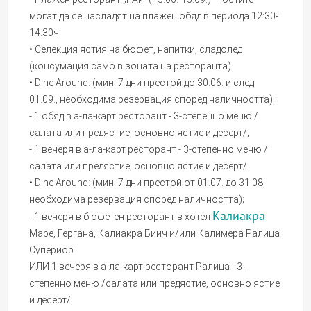
могат да се насладят на плажен обяд в периода 12:30-
14:30ч;
• Селекция ястия на бюфет, напитки, сладолед
(консумация само в зоната на ресторанта).
• Dine Around: (мин. 7 дни престой до 30.06. и след
01.09., необходима резервация според наличността);
- 1 обяд в а-ла-карт ресторант - 3-степенно меню /
салата или предястие, основно ястие и десерт/;
- 1 вечеря в а-ла-карт ресторант - 3-степенно меню /
салата или предястие, основно ястие и десерт/.
• Dine Around: (мин. 7 дни престой от 01.07. до 31.08,
необходима резервация според наличността);
Калиакра
- 1 вечеря в бюфетен ресторант в хотел
Маре, Гергана, Калиакра Бийч и/или Калимера Ралица
Супериор
ИЛИ 1 вечеря в а-ла-карт ресторант Ралица - 3-
степенно меню /салата или предястие, основно ястие
и десерт/.