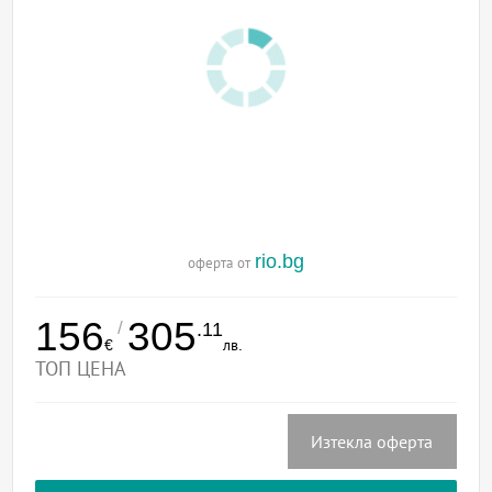
rio.bg
оферта от
156
305
/
.11
€
лв.
ТОП ЦЕНА
Изтекла оферта