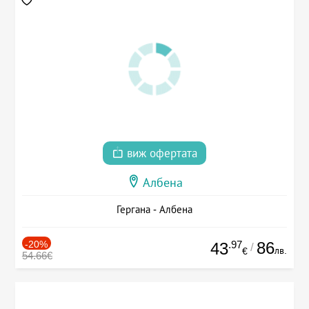
виж офертата
Албена
Гергана - Албена
-20%
.97
86
43
/
лв.
€
54.66€