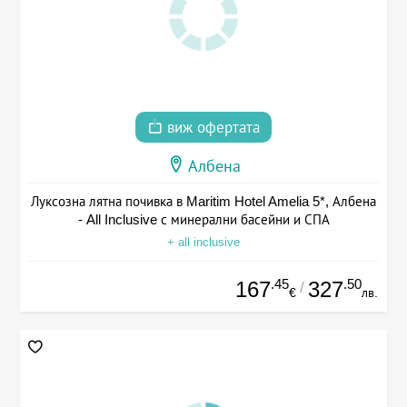
виж офертата
Албена
Луксозна лятна почивка в Maritim Hotel Amelia 5*, Албена
- All Inclusive с минерални басейни и СПА
+ all inclusive
.45
.50
167
327
/
€
лв.