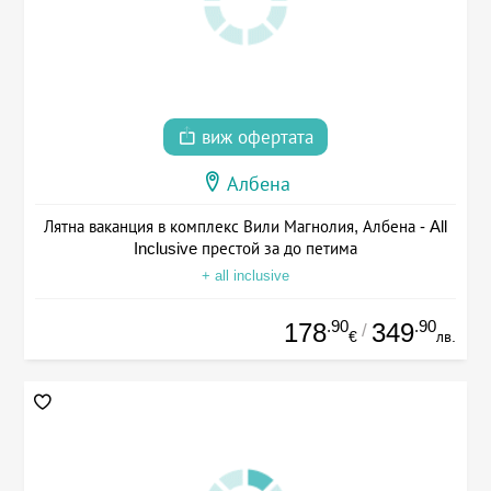
виж офертата
Албена
Лятна ваканция в комплекс Вили Магнолия, Албена - All
Inclusive престой за до петима
+ all inclusive
.90
.90
178
349
/
€
лв.