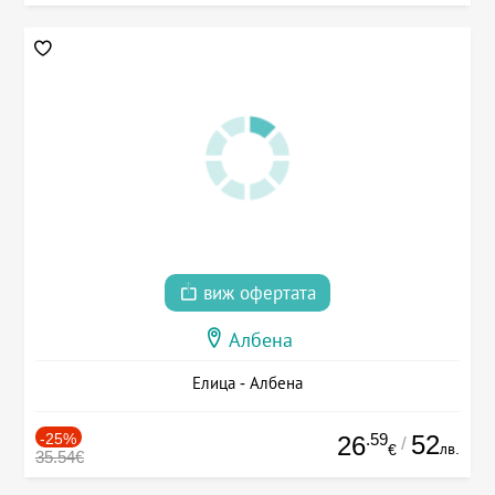
виж офертата
Албена
Елица - Албена
-25%
.59
52
26
/
лв.
€
35.54€