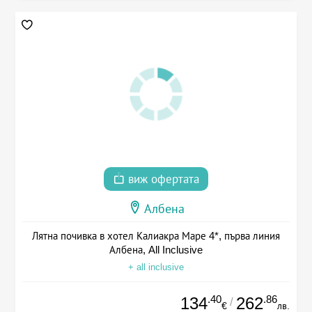
виж офертата
Албена
Лятна почивка в хотел Калиакра Маре 4*, първа линия
Албена, All Inclusive
+ all inclusive
.40
.86
134
262
/
€
лв.