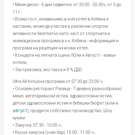
• Мини диско - 6 дни седмично от 20:00 - 20:30ч, от 3 до
11 г.;
• Всеки гост, независимо в кой хотел в Албена е
настанен, може да участва в различни спортни
активности безплатно като част от спортната и
анимационна програма в к.к. Албена - информация и
програма на рецепция на всеки хотел;
• Концерти на лятната сцена /Юли и Август/ - извън
хотела;
• Застраховка, еко такса и 9 % ДДС.
Ultra All Inclusive програма от 07:30 до 23:00 ч.:
• Основен ресторант Ралица - 7-дневно разнообразно
меню: вегетариански ястия, здравословни ястия,
детски здравословни ястия и бебешки бюфет (юли и
август
), продукти собствено производство, Шоу
кукинг.
• Закуска: 07:30 - 10:00 ч.;
• Късна закуска (снек бар) 10:00 - 11:00 ч.;