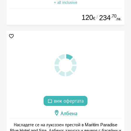
+ all inclusive
120
.70
234
/
€
лв.
виж офертата
Албена
Насладете се на луксозен престой в Maritim Paradise
Blue Hotel and Spa, Албена: закуска и вечеря с басейни и