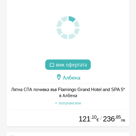
виж офертата
Албена
Лятна СПА почивка във Flamingo Grand Hotel and SPA 5*
в Албена
+ полупансион
.10
.85
121
236
/
€
лв.