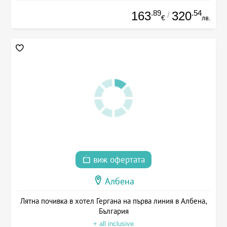
.89
.54
163
320
/
€
лв.
виж офертата
Албена
Лятна почивка в хотел Гергана на първа линия в Албена,
България
+ all inclusive