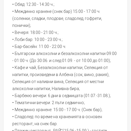
• Обяд: 12:30 - 14:30 ч.;
• Междинно хранене (снек бар) 15:00 - 17:00 ч.
(соленки, сладки, плодове, сладолед, гофрети,
понички);
• Вечеря: 18:00 - 21:00 ч.;
• Лоби бар: 10:00 - 23:00 ч.;
• Бар-басейн: 11:00 - 22:00 ч.
• Български алкохолни и безалкохолни напитки 09:00
- 01:00 ч. (До 30.06. и след 01.09. - от 10:00 до 01:00);
• Кафе и чай, Безалкохолни напитки, Селекция от
напитки, произведени в Албена (сок, вино, ракия),
Селекция от наливни вина, Селекция от местни
алкохолни напитки, Наливна бира;
• Барбекю вечери: 6 дни в седмицата (01.07.-31.08.);
• Тематични вечери: 2 пъти седмично;
• Междинно хранене: 15:00 - 17:00 ч. (Снек бар);
• Сладолед: по време на храненията в основен
ресторант, на снек бар.
• Плажен ресторант „РАЙ“(15.06.-15.09.) - гостите