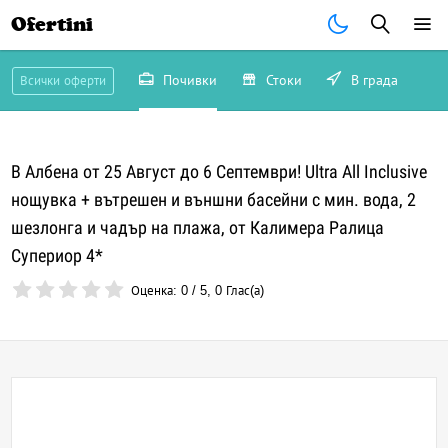
Ofertini
Почивки
Стоки
В града
Всички оферти
В Албена от 25 Август до 6 Септември! Ultra All Inclusive
нощувка + вътрешен и външни басейни с мин. вода, 2
шезлонга и чадър на плажа, от Калимера Ралица
Супериор 4*
Оценка:
0
/
5
,
0
Глас(а)