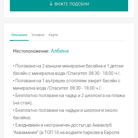
ВИЖТЕ ПОДОБНИ
Описание
Условия
Карта
Албена
Местоположение:
• Ползване на 2 външни минерални басейна и 1 детски
басейн с минерална вода /Спасител: 08:30 - 18:00 ч./;
• Ползване на 1 вътрешен отопляем закрит басейн с
минерална вода /Спасител: 08:30 - 18:00 ч./;
• Безплатно ползване на чадър и 2 шезлонга на плажа
(на стая);
• Безплатно ползване на чадъри и шезлонги около
басейна;
• Ежедневвен и неограничен достъп до Акваклуб
"Аквамания" (в ТОП 10 на водните паркове в Европа