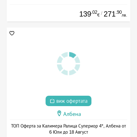
.02
.90
139
271
/
€
лв.
виж офертата
Албена
ТОП Оферта за Калимера Ралица Супериор 4*, Албена от
6 Юли до 18 Август