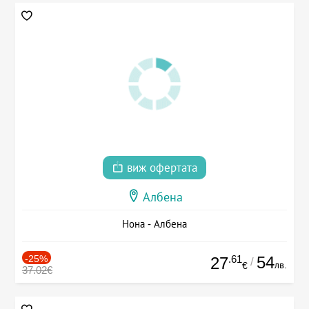
виж офертата
Албена
Нона - Албена
-25%
.61
54
27
/
лв.
€
37.02€