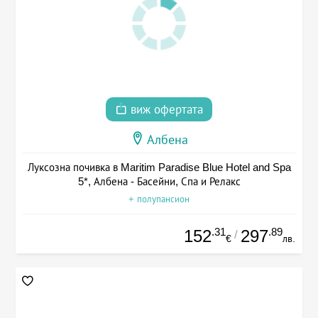
виж офертата
Албена
Луксозна почивка в Maritim Paradise Blue Hotel and Spa
5*, Албена - Басейни, Спа и Релакс
+ полупансион
.31
.89
152
297
/
€
лв.