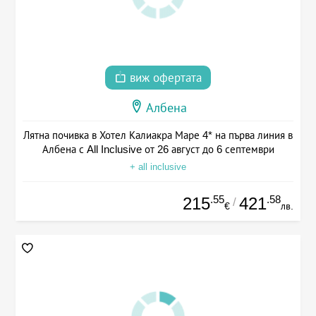
виж офертата
Албена
Лятна почивка в Хотел Калиакра Маре 4* на първа линия в
Албена с All Inclusive от 26 август до 6 септември
+ all inclusive
.55
.58
215
421
/
€
лв.