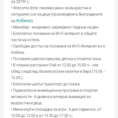
за 2019г.);
• Welcome drink: пенливо вино за възрастни и
натурален сок за деца (произведени в биоградините
Албена
на
);
• Минибар - ежедневно зареждане / веднъж на ден;
• Безплатно ползване на Wi-Fi интернет в общите
части на хотела;
• Свободен достъп за ползване на Wi-Fi Интернет в к.к
Албена;
• Ползване широка паркова, детска и спортна зона;
• В плажен ресторант Рай от 12:00 до 15:00 ч. - лек
обяд, сладолед, безалкохолни напитки и бира (15.06. -
15.09.);
• Безплатен шатъл транспорт до плажа;
• Първокласна анимационна програма и спортни
активности - 6-дневна и вечерна анимация за
възрастни и деца;
• Мини клуб и площадка за игра - 6 дни седмично, от
10:00 до 12:00 и от 15:30 до 17:30 ч.;