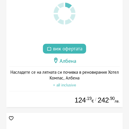
виж офертата
Албена
Насладете се на лятната си почивка в реновирания Хотел
Компас, Албена
+ all inclusive
.19
.90
124
242
/
€
лв.