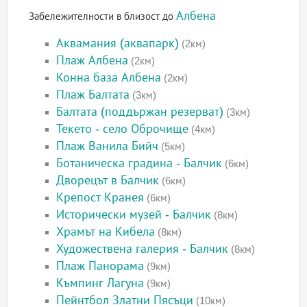
Албена
Забележителности в близост до
Аквамания (аквапарк)
(2км)
Плаж Албена
(2км)
Конна база Албена
(2км)
Плаж Балтата
(3км)
Балтата (поддържан резерват)
(3км)
Текето - село Оброчище
(4км)
Плаж Ванила Бийч
(5км)
Ботаническа градина - Балчик
(6км)
Дворецът в Балчик
(6км)
Крепост Кранея
(6км)
Исторически музей - Балчик
(8км)
Храмът на Кибела
(8км)
Художествена галерия - Балчик
(8км)
Плаж Панорама
(9км)
Къмпинг Лагуна
(9км)
Пейнтбол Златни Пясъци
(10км)