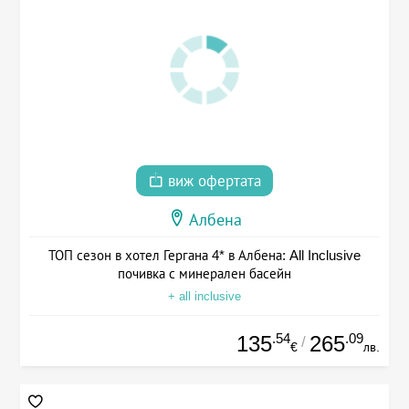
виж офертата
Албена
ТОП сезон в хотел Гергана 4* в Албена: All Inclusive
почивка с минерален басейн
+ all inclusive
.54
.09
135
265
/
€
лв.