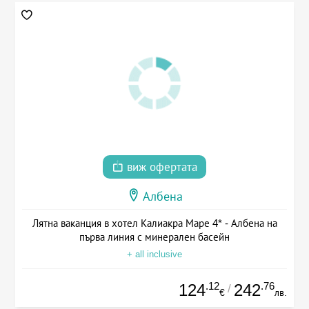
виж офертата
Албена
Лятна ваканция в хотел Калиакра Маре 4* - Албена на
първа линия с минерален басейн
+ all inclusive
.12
.76
124
242
/
€
лв.