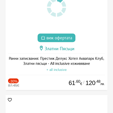
виж офертата
Златни Пясъци
Ранни записвания: Престиж Делукс Хотел Аквапарк Клуб,
Златни пясъци - All inclusive изживяване
+ all inclusive
-30%
.60
.48
61
120
/
€
лв.
87.45€