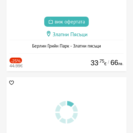
виж офертата
Златни Пясъци
Берлин Грийн Парк - Златни пясъци
-25%
.75
66
33
/
лв.
€
44.99€