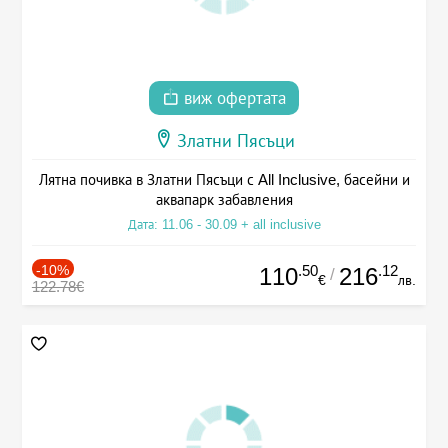
виж офертата
Златни Пясъци
Лятна почивка в Златни Пясъци с All Inclusive, басейни и
аквапарк забавления
Дата: 11.06 - 30.09 + all inclusive
-10%
.50
.12
110
216
/
€
лв.
122.78€