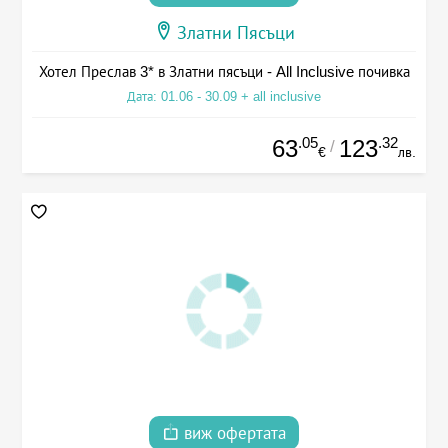
Златни Пясъци
Хотел Преслав 3* в Златни пясъци - All Inclusive почивка
Дата: 01.06 - 30.09 + all inclusive
.05
.32
63
123
/
€
лв.
виж офертата