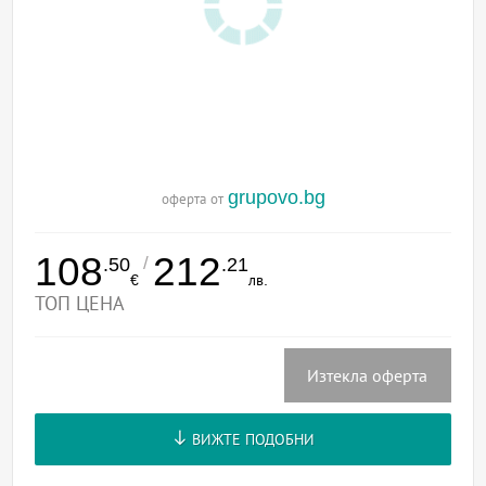
grupovo.bg
оферта от
108
212
/
.50
.21
€
лв.
ТОП ЦЕНА
Изтекла оферта
ВИЖТЕ ПОДОБНИ