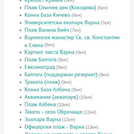
Крепост Кранея
(5км)
Плаж Слънчев ден (Кокодива)
(6км)
Конна база Кичево
(6км)
Университетски екопарк Варна
(7км)
Плаж Ванила Бийч
(7км)
Варненски манастир Св. св. Константин
и Елена
(8км)
Картинг писта Варна
(9км)
Плаж Балтата
(9км)
Евксиноград
(9км)
Балтата (поддържан резерват)
(9км)
Траката (плаж)
(9км)
Конна база Албена
(9км)
Аквамания (аквапарк)
(10км)
Плаж Албена
(10км)
Текето - село Оброчище
(12км)
Зоопарк Варна
(13км)
Офицерски плаж - Варна
(13км)