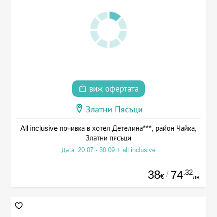
виж офертата
Златни Пясъци
All inclusive почивка в хотел Детелина***, район Чайка,
Златни пясъци
Дата: 20.07 - 30.09 + all inclusive
38
.32
74
/
€
лв.