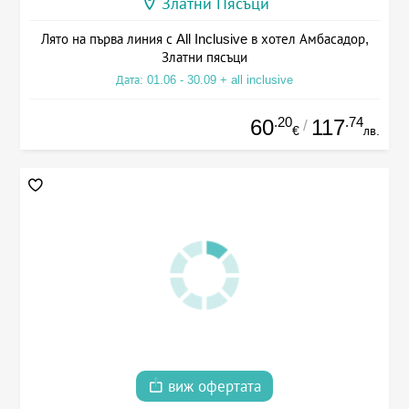
Златни Пясъци
Лято на първа линия с All Inclusive в хотел Амбасадор,
Златни пясъци
Дата: 01.06 - 30.09 + all inclusive
.20
.74
60
117
/
€
лв.
виж офертата