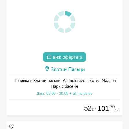
виж офертата
Златни Пясъци
Почивка в Златни пясъци: All Inclusive в хотел Мадара
Парк с басейн
Дата: 03.06 - 30.09 + all inclusive
52
.70
101
/
€
лв.