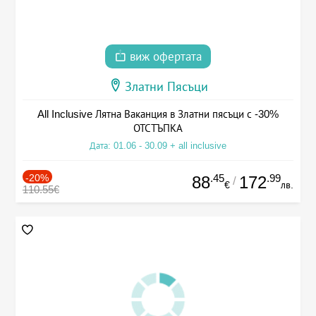
виж офертата
Златни Пясъци
All Inclusive Лятна Ваканция в Златни пясъци с -30%
ОТСТЪПКА
Дата: 01.06 - 30.09 + all inclusive
-20%
.45
.99
88
172
/
€
лв.
110.55€