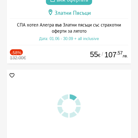
Златни Пясъци
СПА хотел Алегра във Златни пясъци със страхотни
оферти за лятото
Дата: 01.06 - 30.09 + all inclusive
-58%
55
.57
107
/
€
лв.
132.00€