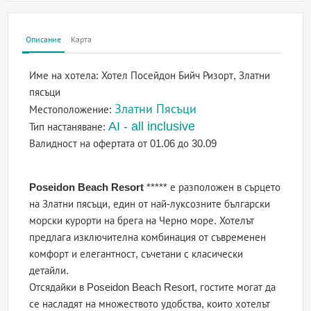
Описание
Карта
Име на хотела:
Хотел Посейдон Бийч Ризорт, Златни
пясъци
Златни Пясъци
Местоположение:
AI - all inclusive
Тип настаняване:
Валидност на офертата
от 01.06 до 30.09
Poseidon Beach Resort
***** е разположен в сърцето
на Златни пясъци, един от най-луксозните български
морски курорти на брега на Черно море. Хотелът
предлага изключителна комбинация от съвременен
комфорт и елегантност, съчетани с класически
детайли.
Отсядайки в Poseidon Beach Resort, гостите могат да
се насладят на множеството удобства, които хотелът