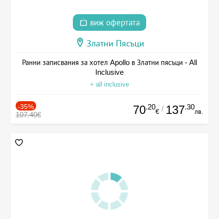
виж офертата
Златни Пясъци
Ранни записвания за хотел Apollo в Златни пясъци - All
Inclusive
+ all inclusive
-35%
.20
.30
70
137
/
€
лв.
107.40€