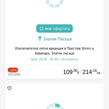
виж офертата
Златни Пясъци
Изключителна лятна ваканция в Престиж Хотел и
Аквапарк, Златни пясъци
Дата: 29.05 - 30.09 + all inclusive
-10%
.50
.16
109
214
/
€
лв.
121.65€