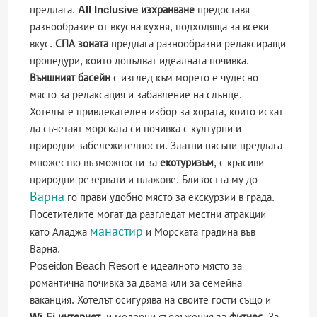
предлага.
All Inclusive изхранване
предоставя
разнообразие от вкусна кухня, подходяща за всеки
вкус.
СПА зоната
предлага разнообразни релаксиращи
процедури, които допълват идеалната почивка.
Външният басейн
с изглед към морето е чудесно
място за релаксация и забавление на слънце.
Хотелът е привлекателен избор за хората, които искат
да съчетаят морската си почивка с културни и
природни забележителности. Златни пясъци предлага
множество възможности за
екотуризъм
, с красиви
природни резервати и плажове. Близостта му до
Варна
го прави удобно място за екскурзии в града.
Посетителите могат да разгледат местни атракции
манастир
като Аладжа
и Морската градина във
Варна.
Poseidon Beach Resort е идеалното място за
романтична почивка за двама или за семейна
ваканция. Хотелът осигурява на своите гости също и
Wi-Fi интернет
, и модерни съоръжения за
фитнес
. За