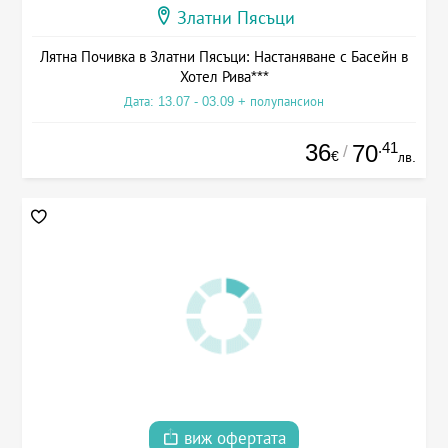
Златни Пясъци
Лятна Почивка в Златни Пясъци: Настаняване с Басейн в
Хотел Рива***
Дата: 13.07 - 03.09 + полупансион
36
.41
70
/
€
лв.
виж офертата