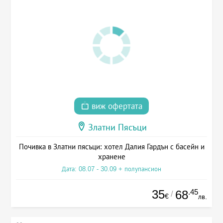
виж офертата
Златни Пясъци
Почивка в Златни пясъци: хотел Далия Гардън с басейн и
хранене
Дата: 08.07 - 30.09 + полупансион
35
.45
68
/
€
лв.