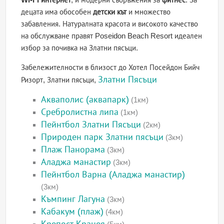
децата има обособен
детски кът
и множество
забавления. Натуралната красота и високото качество
на обслужване правят Poseidon Beach Resort идеален
избор за почивка на Златни пясъци.
Забележителности в близост до Хотел Посейдон Бийч
Златни Пясъци
Ризорт, Златни пясъци,
Акваполис (аквапарк)
(1км)
Сребролистна липа
(1км)
Пейнтбол Златни Пясъци
(2км)
Природен парк Златни пясъци
(3км)
Плаж Панорама
(3км)
Аладжа манастир
(3км)
Пейнтбол Варна (Аладжа манастир)
(3км)
Къмпинг Лагуна
(3км)
Кабакум (плаж)
(4км)