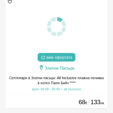
виж офертата
Златни Пясъци
Септември в Златни пясъци: All Inclusive плажна почивка
в хотел Палм Бийч ****
Дата: 04.09 - 29.09 + all inclusive
68
133
/
€
лв.