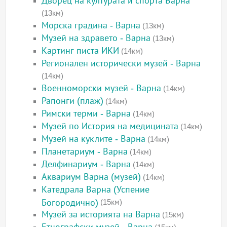
Дворец на културата и спорта Варна
(13км)
Морска градина - Варна
(13км)
Музей на здравето - Варна
(13км)
Картинг писта ИКИ
(14км)
Регионален исторически музей - Варна
(14км)
Военноморски музей - Варна
(14км)
Рапонги (плаж)
(14км)
Римски терми - Варна
(14км)
Музей по История на медицината
(14км)
Музей на куклите - Варна
(14км)
Планетариум - Варна
(14км)
Делфинариум - Варна
(14км)
Аквариум Варна (музей)
(14км)
Катедрала Варна (Успение
Богородично)
(15км)
Музей за историята на Варна
(15км)