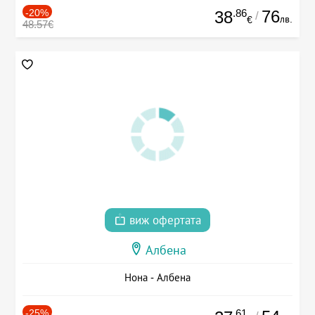
-20%
.86
76
38
/
лв.
€
48.57€
виж офертата
Албена
Нона - Албена
-25%
.61