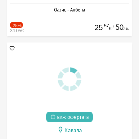
Оазис - Албена
-25%
.57
50
25
/
лв.
€
34.05€
виж офертата
Кавала