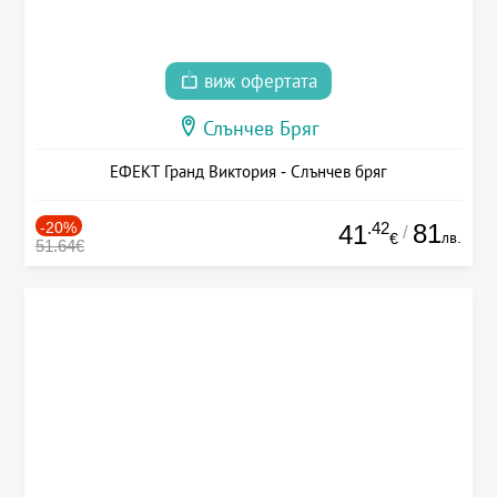
виж офертата
Слънчев Бряг
ЕФЕКТ Гранд Виктория - Слънчев бряг
-20%
.42
81
41
/
лв.
€
51.64€