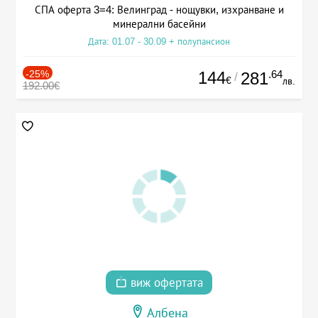
СПА оферта 3=4: Велинград - нощувки, изхранване и
минерални басейни
Дата: 01.07 - 30.09 + полупансион
-25%
144
.64
281
/
€
лв.
192.00€
виж офертата
Албена