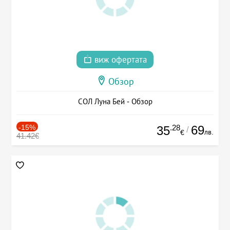
виж офертата
Обзор
СОЛ Луна Бей - Обзор
-15%
.28
69
35
/
лв.
€
41.42€