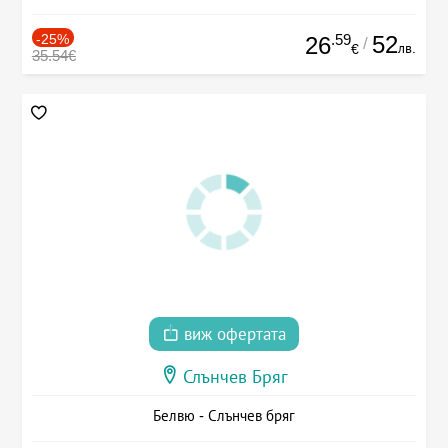
-25%
.59
52
26
/
лв.
€
35.54€
виж офертата
Слънчев Бряг
Белвю - Слънчев бряг