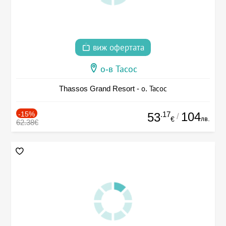
виж офертата
о-в Тасос
Thassos Grand Resort - о. Тасос
-15%
.17
104
53
/
лв.
€
62.38€