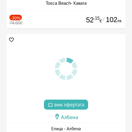
Tosca Beach- Кавала
-30%
.15
102
52
/
лв.
€
74.65€
виж офертата
Албена
Елица - Албена