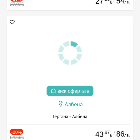
54
27
/
лв.
€
37.02€
виж офертата
Албена
Гергана - Албена
-20%
.97
86
43
/
лв.
€
54.66€