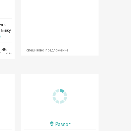
ел с
о Бижу
а
.45
8
специално предложение
лв.
Разлог