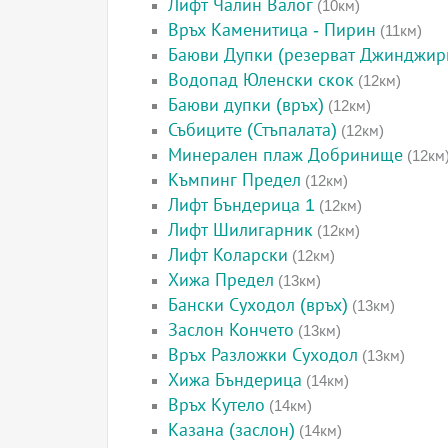
Лифт Чалин Валог
(10км)
Връх Каменитица - Пирин
(11км)
Баюви Дупки (резерват Джинджир
Водопад Юленски скок
(12км)
Баюви дупки (връх)
(12км)
Събиците (Стъпалата)
(12км)
Минерален плаж Добринище
(12км
Къмпинг Предел
(12км)
Лифт Бъндерица 1
(12км)
Лифт Шилигарник
(12км)
Лифт Коларски
(12км)
Хижа Предел
(13км)
Бански Суходол (връх)
(13км)
Заслон Кончето
(13км)
Връх Разложки Суходол
(13км)
Хижа Бъндерица
(14км)
Връх Кутело
(14км)
Казана (заслон)
(14км)