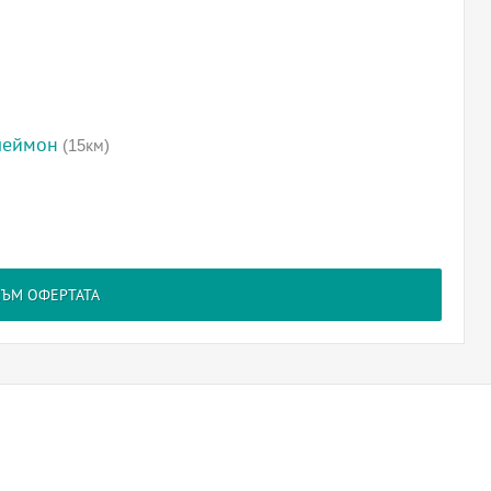
леймон
(15км)
КЪМ ОФЕРТАТА