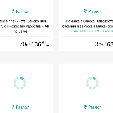
Разлог
Разлог
акс в планината: Банско или
Почивка в Банско: Апартхот
г, с множество удобства и All
басейни и закуска в Балканск
Inclusive
Дата: 14.07 - 30.09 + закуск
а: 01.07 - 30.11 + all inclusive
70
.91
35
136
6
/
/
€
€
лв.
Разлог
Разлог