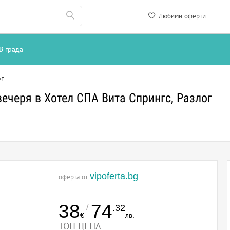
Любими оферти
В града
ог
вечеря в Хотел СПА Вита Спрингс, Разлог
vipoferta.bg
оферта от
38
74
/
.32
€
лв.
ТОП ЦЕНА