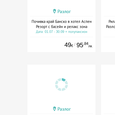
Разлог
Почивка край Банско в хотел Аспен
Рил
Резорт с басейн и релакс зона
Разло
Дата: 01.07 - 30.09 + полупансион
Дат
49
.84
95
/
€
лв.
Разлог