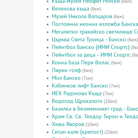
Къща-музей Неофит Рилски
(6км)
Велянова къща
(6км)
Музей Никола Вапцаров
(6км)
Постоянна иконна изложба Банска
Мегалитно тракийско светилище Св
Църква Света Троица - Банско
(6км)
Пейнтбол Банско (ИМИ Спортс)
(6к
Пейнтбол за деца - ИМИ Спортс
(6к
Конна база Пери Волас
(6км)
Пирин голф
(6км)
Мол Банско
(7км)
Кабинков лифт Банско
(7км)
ИЕК Радонова Къща
(7км)
Водопад Щрокалото
(10км)
Базилка в Безименният град - Бан
Храм Св. Св. Теодор Тирон и Теод
Хижа Яворов
(10км)
Ситан кале (крепост)
(10км)