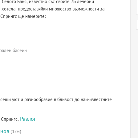
 Селото Баня, известно със своите 75 лечебни
т хотела, предоставяйки множество възможности за
 Спрингс ще намерите:
ерален басейн
ърсещи уют и разнообразие в близост до най-известните
Разлог
 Спрингс,
унов
(1км)