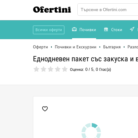
Ofertini
Почивки
Стоки
Всички оферти
Оферти
Почивки и Екскурзии
България
Разл
Еднодневен пакет със закуска и 
Оценка:
0
/
5
,
0
Глас(а)