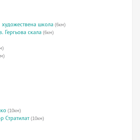
 художествена школа
(6км)
. Гергьова скала
(6км)
м)
м)
ско
(10км)
ор Стратилат
(10км)