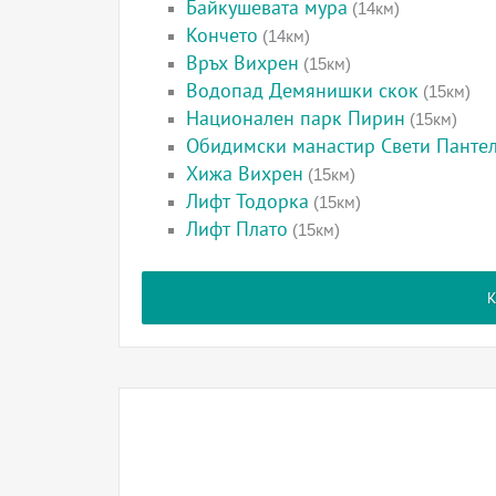
Байкушевата мура
(14км)
Кончето
(14км)
Връх Вихрен
(15км)
Водопад Демянишки скок
(15км)
Национален парк Пирин
(15км)
Обидимски манастир Свети Панте
Хижа Вихрен
(15км)
Лифт Тодорка
(15км)
Лифт Плато
(15км)