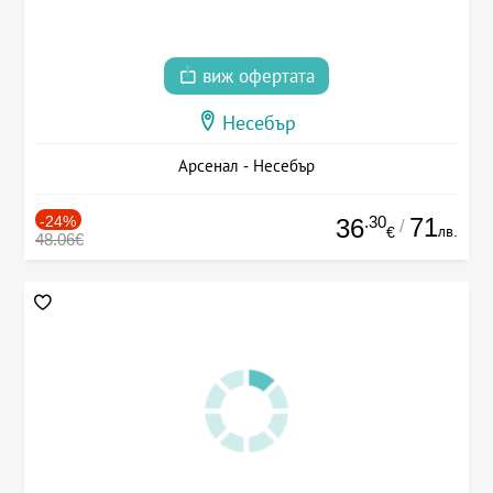
виж офертата
Несебър
Арсенал - Несебър
-24%
.30
71
36
/
лв.
€
48.06€