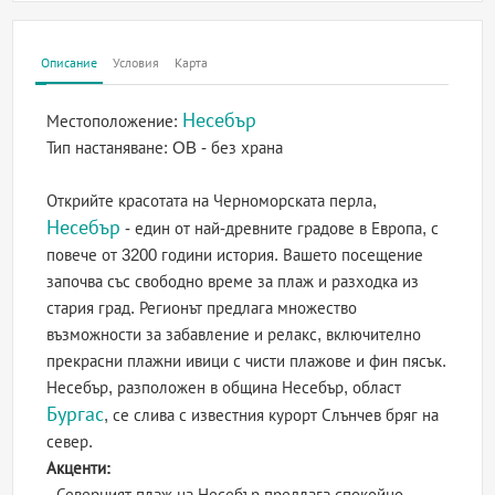
Описание
Условия
Карта
Несебър
Местоположение:
Тип настаняване:
OB - без храна
Открийте красотата на Черноморската перла,
Несебър
- един от най-древните градове в Европа, с
повече от 3200 години история. Вашето посещение
започва със свободно време за плаж и разходка из
стария град. Регионът предлага множество
възможности за забавление и релакс, включително
прекрасни плажни ивици с чисти плажове и фин пясък.
Несебър, разположен в община Несебър, област
Бургас
, се слива с известния курорт Слънчев бряг на
север.
Акценти:
- Северният плаж на Несебър предлага спокойно