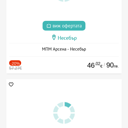
виж офертата
Несебър
МПМ Арсена - Несебър
-20%
.02
90
46
/
лв.
€
57.27€