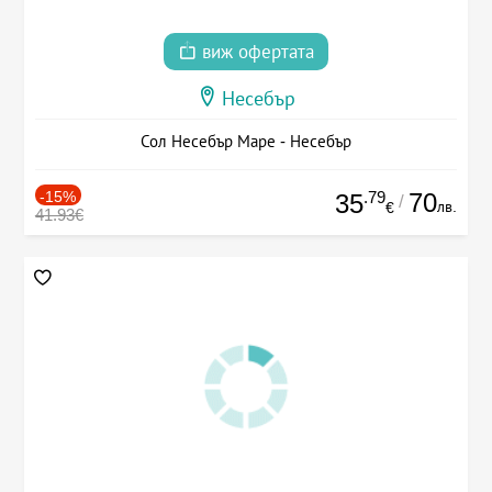
виж офертата
Несебър
Сол Несебър Маре - Несебър
-15%
.79
70
35
/
лв.
€
41.93€