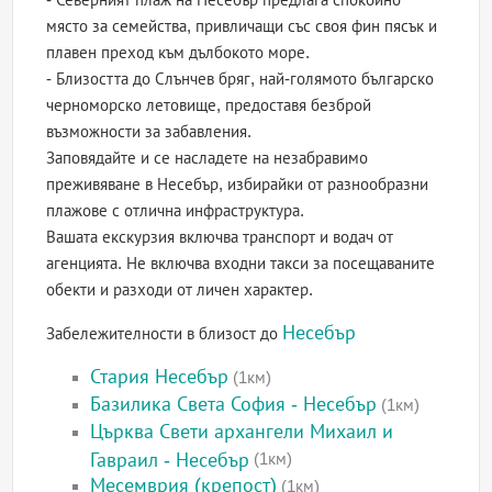
място за семейства, привличащи със своя фин пясък и
плавен преход към дълбокото море.
- Близостта до Слънчев бряг, най-голямото българско
черноморско летовище, предоставя безброй
възможности за забавления.
Заповядайте и се насладете на незабравимо
преживяване в Несебър, избирайки от разнообразни
плажове с отлична инфраструктура.
Вашата екскурзия включва транспорт и водач от
агенцията. Не включва входни такси за посещаваните
обекти и разходи от личен характер.
Несебър
Забележителности в близост до
Стария Несебър
(1км)
Базилика Света София - Несебър
(1км)
Църква Свети архангели Михаил и
Гавраил - Несебър
(1км)
Месемврия (крепост)
(1км)