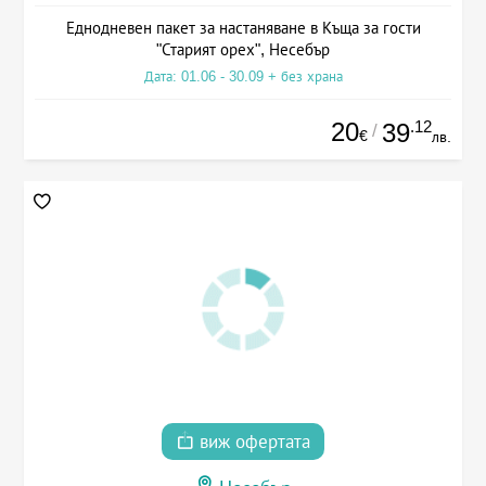
Еднодневен пакет за настаняване в Къща за гости
"Старият орех", Несебър
Дата: 01.06 - 30.09 + без храна
20
.12
39
/
€
лв.
виж офертата