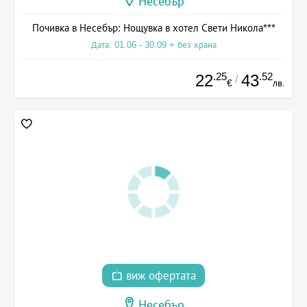
Несебър
Почивка в Несебър: Нощувка в хотел Свети Никола***
Дата: 01.06 - 30.09 + без храна
.25
.52
22
43
/
€
лв.
виж офертата
Несебър