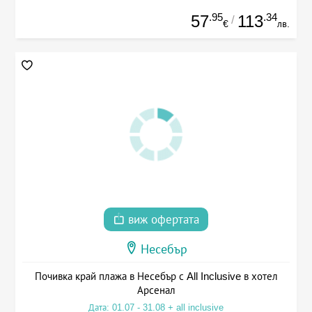
.95
.34
57
113
/
€
лв.
виж офертата
Несебър
Почивка край плажа в Несебър с All Inclusive в хотел
Арсенал
Дата: 01.07 - 31.08 + all inclusive