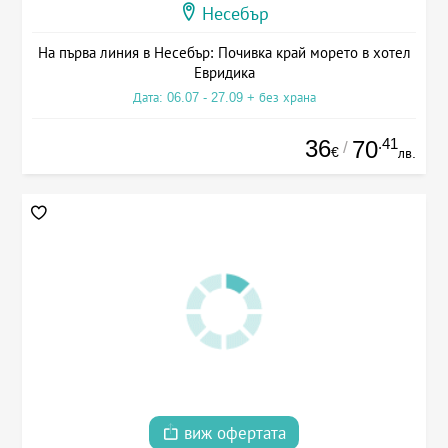
Несебър
На първа линия в Несебър: Почивка край морето в хотел
Евридика
Дата: 06.07 - 27.09 + без храна
36
.41
70
/
€
лв.
виж офертата