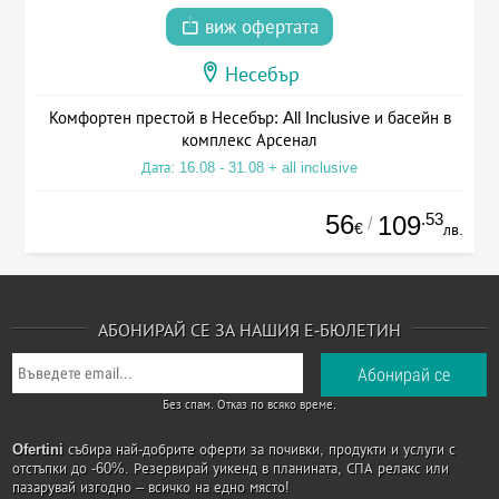
виж офертата
Несебър
Комфортен престой в Несебър: All Inclusive и басейн в
комплекс Арсенал
Дата: 16.08 - 31.08 + all inclusive
56
.53
109
/
€
лв.
АБОНИРАЙ СЕ ЗА НАШИЯ Е-БЮЛЕТИН
Без спам. Отказ по всяко време.
Ofertini
събира най-добрите оферти за почивки, продукти и услуги с
отстъпки до -60%. Резервирай уикенд в планината, СПА релакс или
пазарувай изгодно – всичко на едно място!