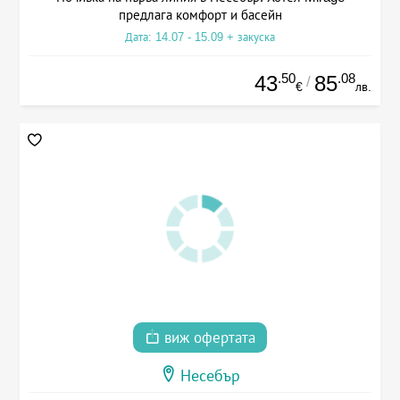
предлага комфорт и басейн
Дата: 14.07 - 15.09 + закуска
.50
.08
43
85
/
€
лв.
виж офертата
Несебър