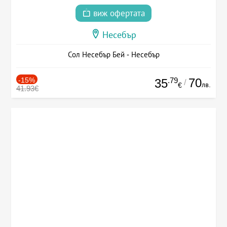
виж офертата
Несебър
Сол Несебър Бей - Несебър
-15%
.79
70
35
/
лв.
€
41.93€