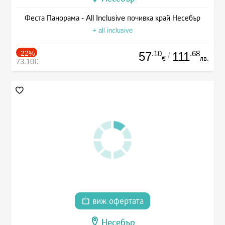
Феста Панорама - All Inclusive почивка край Несебър
+ all inclusive
-22%
.10
.68
57
111
/
€
лв.
73.10€
виж офертата
Несебър