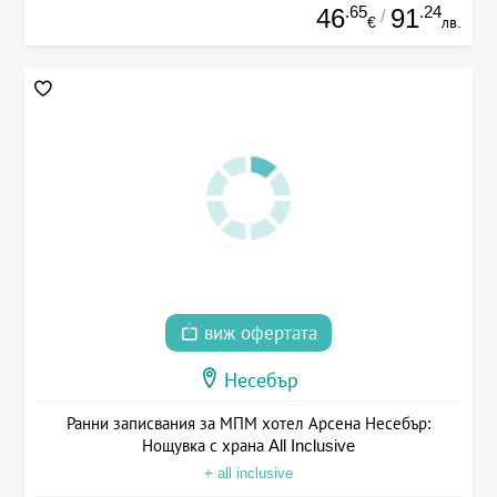
.65
.24
46
91
/
€
лв.
виж офертата
Несебър
Ранни записвания за МПМ хотел Арсена Несебър:
Нощувка с храна All Inclusive
+ all inclusive