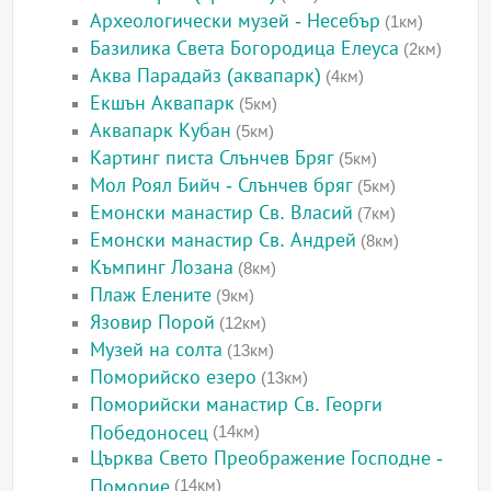
Археологически музей - Несебър
(1км)
Базилика Света Богородица Елеуса
(2км)
Аква Парадайз (аквапарк)
(4км)
Екшън Аквапарк
(5км)
Аквапарк Кубан
(5км)
Картинг писта Слънчев Бряг
(5км)
Мол Роял Бийч - Слънчев бряг
(5км)
Емонски манастир Св. Власий
(7км)
Емонски манастир Св. Андрей
(8км)
Къмпинг Лозана
(8км)
Плаж Елените
(9км)
Язовир Порой
(12км)
Музей на солта
(13км)
Поморийско езеро
(13км)
Поморийски манастир Св. Георги
Победоносец
(14км)
Църква Свето Преображение Господне -
Поморие
(14км)