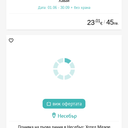
Хавай
Дата: 01.06 - 30.09 + без храна
.01
45
23
/
лв.
€
виж офертата
Несебър
Почивка на първа линия в Несебър: Хотел Mirage