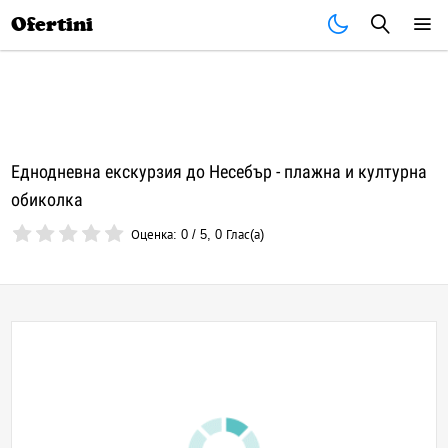
Почивки
Стоки
В града
Всички оферти
Ofertini
Еднодневна екскурзия до Несебър - плажна и културна
обиколка
Оценка:
0
/
5
,
0
Глас(а)