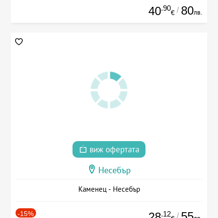
.90
80
40
/
лв.
€
виж офертата
Несебър
Каменец - Несебър
-15%
.12
55
28
/