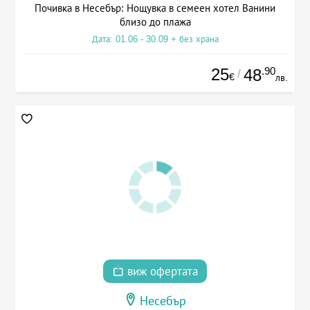
Почивка в Несебър: Нощувка в семеен хотел Ванини
близо до плажа
Дата: 01.06 - 30.09 + без храна
25
.90
48
/
€
лв.
виж офертата
Несебър