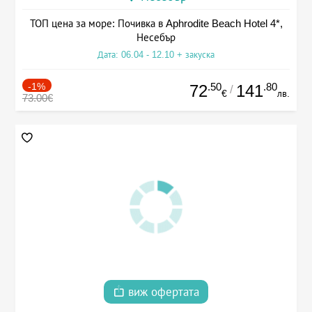
ТОП цена за море: Почивка в Aphrodite Beach Hotel 4*,
Несебър
Дата: 06.04 - 12.10 + закуска
-1%
.50
.80
72
141
/
€
лв.
73.00€
виж офертата