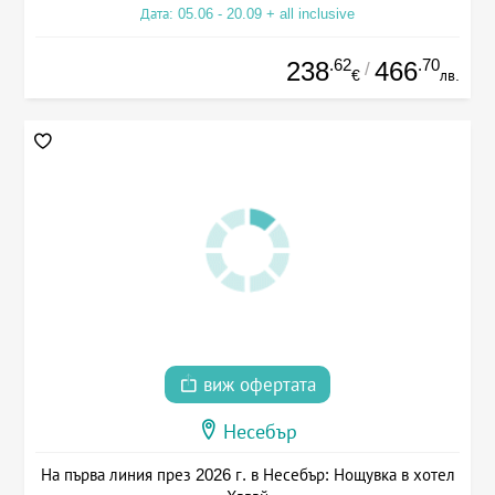
Дата: 05.06 - 20.09 + all inclusive
.62
.70
238
466
/
€
лв.
виж офертата
Несебър
На първа линия през 2026 г. в Несебър: Нощувка в хотел