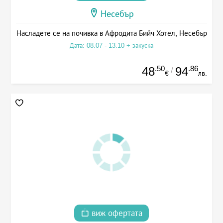
Несебър
Насладете се на почивка в Афродита Бийч Хотел, Несебър
Дата: 08.07 - 13.10 + закуска
.50
.86
48
94
/
€
лв.
виж офертата