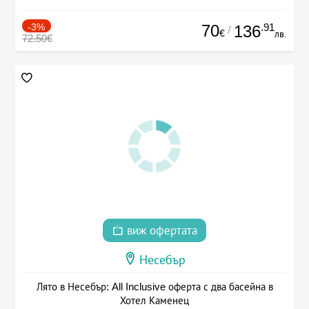
-3%
70
.91
136
/
€
лв.
72.50€
виж офертата
Несебър
Лято в Несебър: All Inclusive оферта с два басейна в
Хотел Каменец