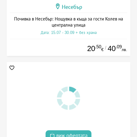
Несебър
Почивка в Несебър: Нощувка в къща за гости Колев на
централна улица
Дата: 15.07 - 30.09 + без храна
.50
.09
20
40
/
€
лв.
виж офертата