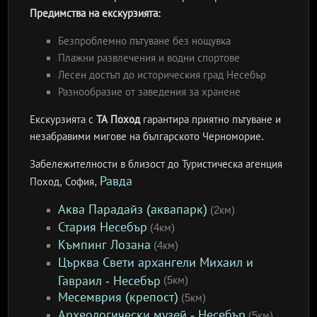
Предимства на екскурзията:
Безпроблемно пътуване без нощувка
Плажни развлечения и водни спортове
Лесен достъп до историческия град Несебър
Разнообразие от заведения за хранене
Екскурзията с
ТА Поход
гарантира приятно пътуване и
незабравими мигове на българското Черноморие.
Забележителности в близост до Туристическа агенция
Равда
Поход, София,
Аква Парадайз (аквапарк)
(2км)
Стария Несебър
(4км)
Къмпинг Лозана
(4км)
Църква Свети архангели Михаил и
Гавраил - Несебър
(5км)
Месемврия (крепост)
(5км)
Археологически музей - Несебър
(5км)