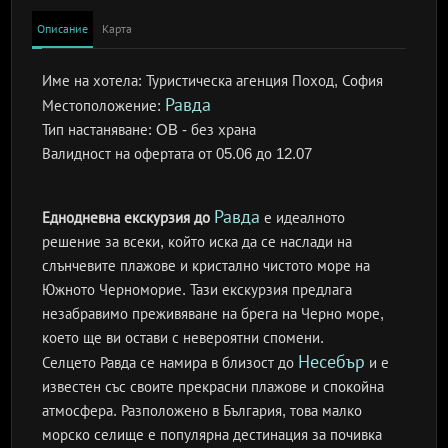
Описание
Карта
Име на хотела:
Туристическа агенция Поход, София
Равда
Местоположение:
Тип настаняване:
OB - без храна
Валидност на офертата
от 05.06 до 12.07
Равда
Еднодневна екскурзия до
е идеалното
решение за всеки, който иска да се наслади на
слънчевите плажове и кристално чистото море на
Южното Черноморие. Тази екскурзия предлага
незабравимо преживяване на брега на Черно море,
което ще ви остави с невероятни спомени.
Несебър
Селцето Равда се намира в близост до
и е
известен със своите прекрасни плажове и спокойна
атмосфера. Разположено в България, това малко
морско селище е популярна дестинация за почивка