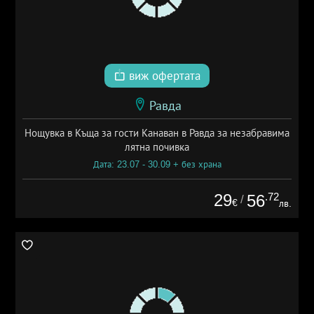
виж офертата
Равда
Нощувка в Къща за гости Канаван в Равда за незабравима
лятна почивка
Дата: 23.07 - 30.09 + без храна
29
.72
56
/
€
лв.