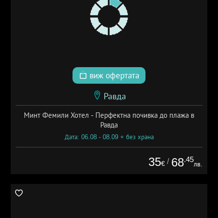
виж офертата
Равда
Минт Фемили Хотел - Перфектна почивка до плажа в
Равда
Дата: 06.08 - 08.09 + без храна
35
.45
68
/
€
лв.