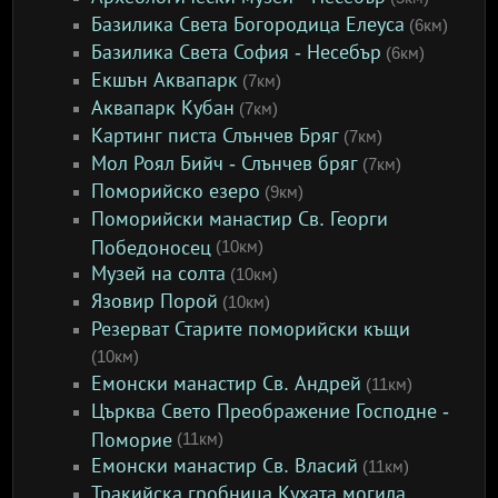
Базилика Света Богородица Елеуса
(6км)
Базилика Света София - Несебър
(6км)
Екшън Аквапарк
(7км)
Аквапарк Кубан
(7км)
Картинг писта Слънчев Бряг
(7км)
Мол Роял Бийч - Слънчев бряг
(7км)
Поморийско езеро
(9км)
Поморийски манастир Св. Георги
Победоносец
(10км)
Музей на солта
(10км)
Язовир Порой
(10км)
Резерват Старите поморийски къщи
(10км)
Емонски манастир Св. Андрей
(11км)
Църква Свето Преображение Господне -
Поморие
(11км)
Емонски манастир Св. Власий
(11км)
Тракийска гробница Кухата могила