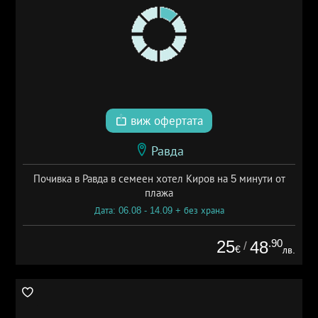
виж офертата
Равда
Почивка в Равда в семеен хотел Киров на 5 минути от
плажа
Дата: 06.08 - 14.09 + без храна
25
.90
48
/
€
лв.