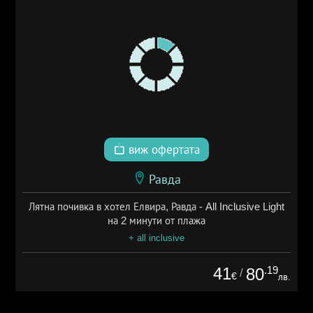
виж офертата
Равда
Лятна почивка в хотел Елвира, Равда - All Inclusive Light
на 2 минути от плажа
+ all inclusive
41
.19
80
/
€
лв.