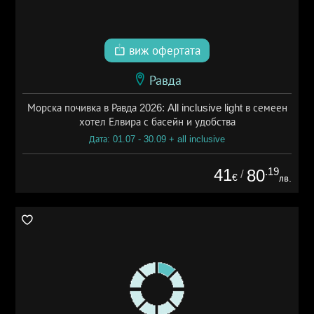
виж офертата
Равда
Морска почивка в Равда 2026: All inclusive light в семеен
хотел Елвира с басейн и удобства
Дата: 01.07 - 30.09 + all inclusive
41
.19
80
/
€
лв.