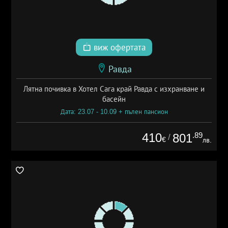
виж офертата
Равда
Лятна почивка в Хотел Сага край Равда с изхранване и
басейн
Дата: 23.07 - 10.09 + пълен пансион
410
.89
801
/
€
лв.