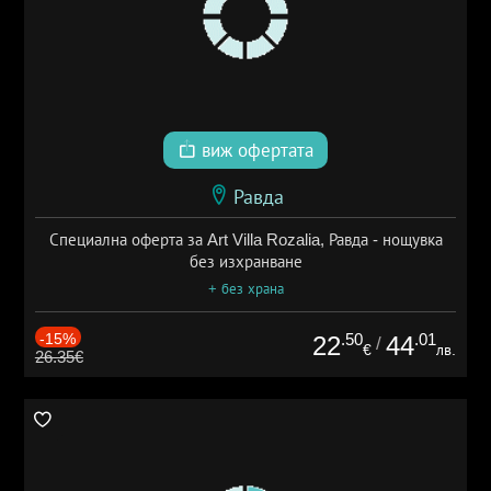
виж офертата
Равда
Специална оферта за Art Villa Rozalia, Равда - нощувка
без изхранване
+ без храна
-15%
.50
.01
22
44
/
€
лв.
26.35€