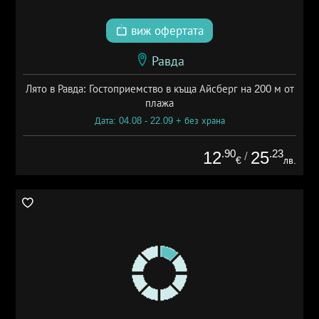
виж офертата
Равда
Лято в Равда: Гостоприемство в къща Айсберг на 200 м от
плажа
Дата: 04.08 - 22.09 + без храна
.90
.23
12
25
/
€
лв.