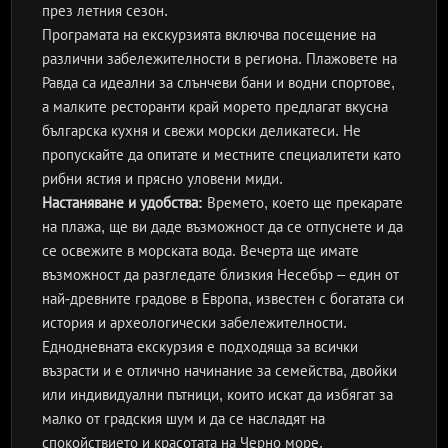
през летния сезон.
Програмата на екскурзията включва посещение на
различни забележителности в региона. Плажовете на
Равда са идеални за слънчеви бани и водни спортове,
а малките ресторанти край морето предлагат вкусна
българска кухня и свежи морски деликатеси. Не
пропускайте да опитате и местните специалитети като
рибни ястия и прясно уловени миди.
Настаняване и удобства:
Времето, което ще прекарате
на плажа, ще ви даде възможност да се отпуснете и да
се освежите в морската вода. Вечерта ще имате
възможност да разгледате близкия Несебър – един от
най-древните градове в Европа, известен с богатата си
история и археологически забележителности.
Еднодневната екскурзия е подходяща за всички
възрасти и е отлично начинание за семейства, двойки
или индивидуални пътници, които искат да избягат за
малко от градския шум и да се насладят на
спокойствието и красотата на Черно море.