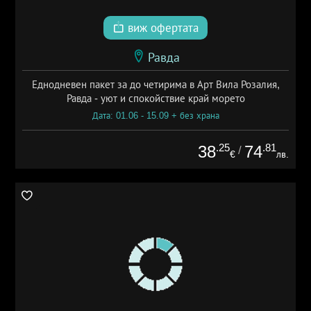
виж офертата
Равда
Еднодневен пакет за до четирима в Арт Вила Розалия,
Равда - уют и спокойствие край морето
Дата: 01.06 - 15.09 + без храна
.25
.81
38
74
/
€
лв.