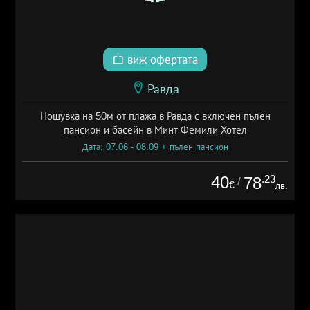
виж офертата
Равда
Нощувка на 50м от плажа в Равда с включен пълен
пансион и басейн в Минт Фемили Хотел
Дата: 07.06 - 08.09 + пълен пансион
40
.23
78
/
€
лв.