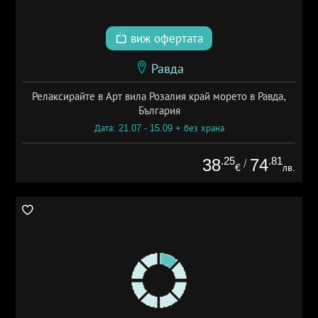
виж офертата
Равда
Релаксирайте в Арт вила Розалия край морето в Равда,
България
Дата: 21.07 - 15.09 + без храна
.25
.81
38
74
/
€
лв.