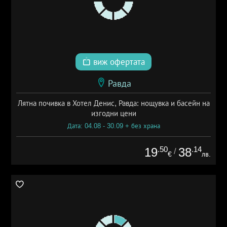
виж офертата
Равда
Лятна почивка в Хотел Денис, Равда: нощувка и басейн на
изгодни цени
Дата: 04.08 - 30.09 + без храна
.50
.14
19
38
/
€
лв.