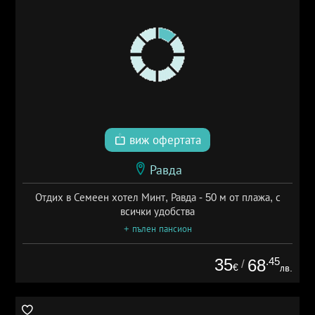
виж офертата
Равда
Отдих в Семеен хотел Минт, Равда - 50 м от плажа, с
всички удобства
+ пълен пансион
35
.45
68
/
€
лв.