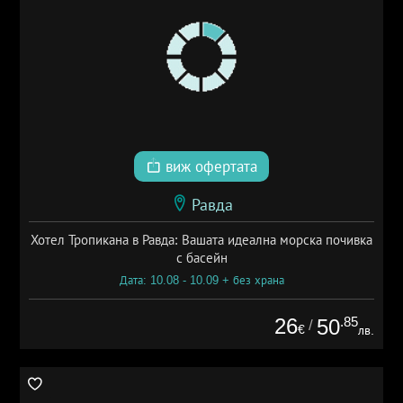
виж офертата
Равда
Хотел Тропикана в Равда: Вашата идеална морска почивка
с басейн
Дата: 10.08 - 10.09 + без храна
26
.85
50
/
€
лв.