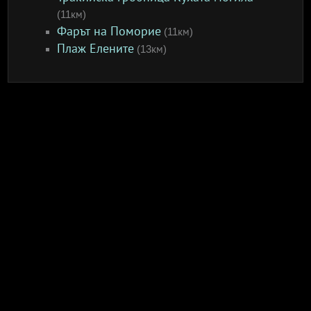
(11км)
Фарът на Поморие
(11км)
Плаж Елените
(13км)