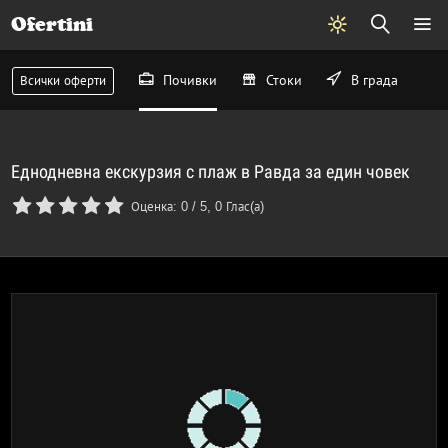
Ofertini
Почивки
Стоки
В града
Всички оферти
Еднодневна екскурзия с плаж в Равда за един човек
Оценка:
0
/
5
,
0
Глас(а)