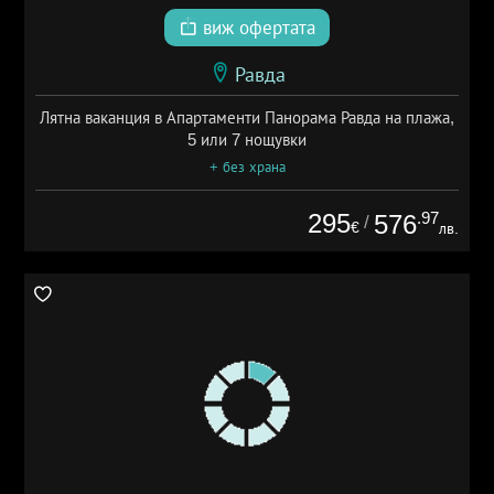
виж офертата
Равда
Лятна ваканция в Апартаменти Панорама Равда на плажа,
5 или 7 нощувки
+ без храна
295
.97
576
/
€
лв.