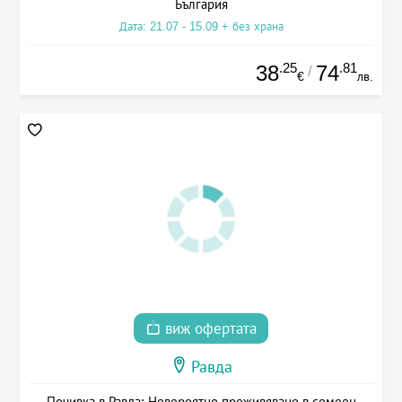
България
Дата: 21.07 - 15.09 + без храна
.25
.81
38
74
/
€
лв.
виж офертата
Равда
Почивка в Равда: Невероятно преживяване в семеен