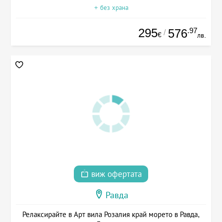
+ без храна
295
.97
576
/
€
лв.
виж офертата
Равда
Релаксирайте в Арт вила Розалия край морето в Равда,