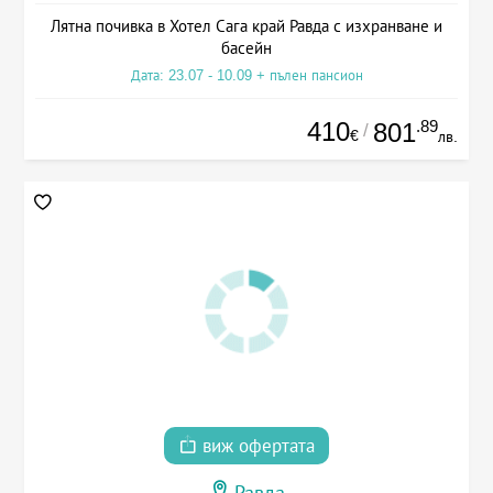
Лятна почивка в Хотел Сага край Равда с изхранване и
басейн
Дата: 23.07 - 10.09 + пълен пансион
410
.89
801
/
€
лв.
виж офертата
Равда