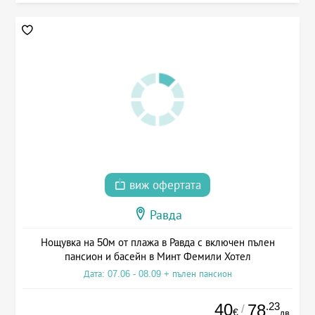
виж офертата
Равда
Нощувка на 50м от плажа в Равда с включен пълен
пансион и басейн в Минт Фемили Хотел
Дата: 07.06 - 08.09 + пълен пансион
40
.23
78
/
€
лв.