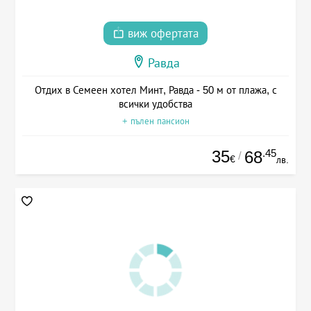
виж офертата
Равда
Отдих в Семеен хотел Минт, Равда - 50 м от плажа, с
всички удобства
+ пълен пансион
35
.45
68
/
€
лв.