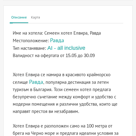
Описание
Карта
Име на хотела:
Семеен хотел Елвира, Равда
Равда
Местоположение:
AI - all inclusive
Тип настаняване:
Валидност на офертата
от 15.05 до 30.09
Хотел Елвира се намира в красивото крайморско
Равда
селище
, популярна дестинация за летен
туризъм в България. Този семеен хотел предлага
безупречно съчетание между комфорт и удобство с
модерни помещения и различни удобства, които ще
направят престоя ви незабравим.
Хотел Елвира е разположен само на 100 метра от
брега на Черно море и предлага идеални условия за