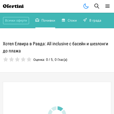
Ofertini
Почивки
Стоки
В града
Всички оферти
Хотел Елвира в Равда: All inclusive с басейн и шезлонги
до плажа
Оценка:
0
/
5
,
0
Глас(а)