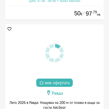
Дата: 07.06 - 08.09 + пълен пансион
50
.79
97
/
€
лв.
виж офертата
Равда
Лято 2026 в Равда: Нощувка на 200 м от плажа в къща за
гости Айсберг