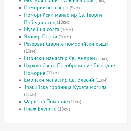
Мол Роял Бийч - Слънчев бряг
(7км)
Поморийско езеро
(9км)
Поморийски манастир Св. Георги
Победоносец
(10км)
Музей на солта
(10км)
Язовир Порой
(10км)
Резерват Старите поморийски къщи
(10км)
Емонски манастир Св. Андрей
(11км)
Църква Свето Преображение Господне -
Поморие
(11км)
Емонски манастир Св. Власий
(11км)
Тракийска гробница Кухата могила
(11км)
Фарът на Поморие
(11км)
Плаж Елените
(13км)