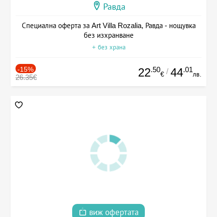
Равда
Специална оферта за Art Villa Rozalia, Равда - нощувка
без изхранване
+ без храна
-15%
.50
.01
22
44
/
€
лв.
26.35€
виж офертата