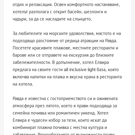
отдих и релаксация. Освен комфортното настаняване,
хотелът разполага с открит басейн, шезлонги и
чадъри, за да се насладите на слънцето.
За любителите на морските удоволствия, мястото е на
подходящо разстояние от редица атракции на Равда.
Посетете красивите плажове, местните ресторанти и
барове или се отправете на екскурзия до близките
забележителности. В допълнение, хотел Елвира
предлага на своите гости all inclusive light база, която
включва напитки на плажа и вкусна храна в ресторанта
на хотела.
Равда е известна с гостоприемството си и оживената
атмосфера през лятото, което я прави подходяща за
семейна почивка или романтичен уикенд. Хотел
Елвира е чудесен избор за тези, които искат да
комбинират плажна почивка с местна култура и
забавления. Разнообразието от възможности прави