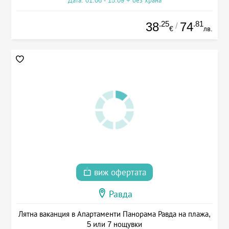
Дата: 01.06 - 15.09 + без храна
.25
.81
38
74
/
€
лв.
виж офертата
Равда
Лятна ваканция в Апартаменти Панорама Равда на плажа,
5 или 7 нощувки