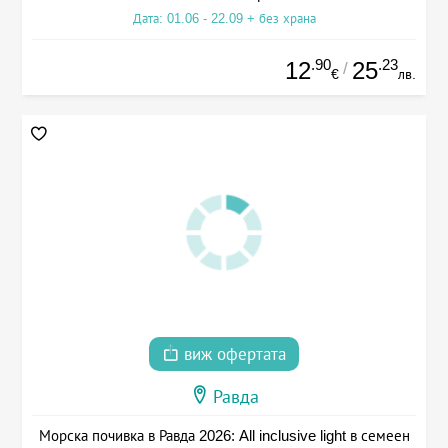
Дата: 01.06 - 22.09 + без храна
.90
.23
12
25
/
€
лв.
виж офертата
Равда
Морска почивка в Равда 2026: All inclusive light в семеен