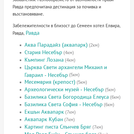
Равда предпочитана дестинация за почивка и
възстановяване.
Забележителности в близост до Семеен хотел Елвира,
Равда
Равда,
Аква Парадайз (аквапарк)
(2км)
Стария Несебър
(4км)
Къмпинг Лозана
(4км)
Църква Свети архангели Михаил и
Гавраил - Несебър
(5км)
Месемврия (крепост)
(5км)
Археологически музей - Несебър
(5км)
Базилика Света Богородица Елеуса
(6км)
Базилика Света София - Несебър
(6км)
Екшън Аквапарк
(7км)
Аквапарк Кубан
(7км)
Картинг писта Слънчев Бряг
(7км)