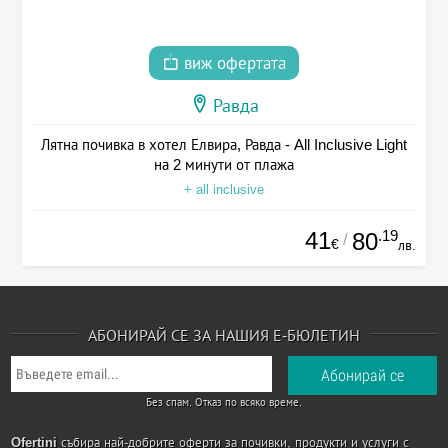
виж офертата
Равда
Лятна почивка в хотел Елвира, Равда - All Inclusive Light
на 2 минути от плажа
+ all inclusive
41
.19
80
/
€
лв.
АБОНИРАЙ СЕ ЗА НАШИЯ Е-БЮЛЕТИН
Без спам. Отказ по всяко време.
Ofertini
събира най-добрите оферти за почивки, продукти и услуги с