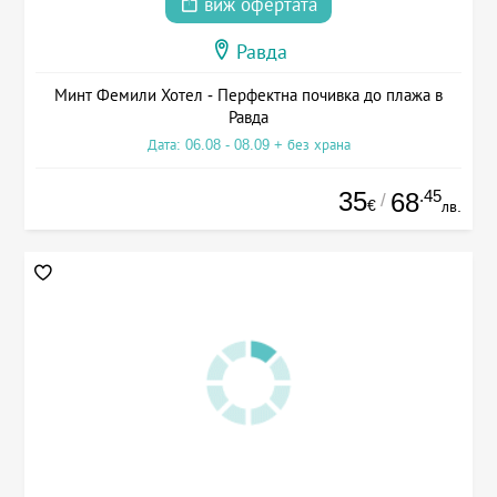
виж офертата
Равда
Минт Фемили Хотел - Перфектна почивка до плажа в
Равда
Дата: 06.08 - 08.09 + без храна
35
.45
68
/
€
лв.