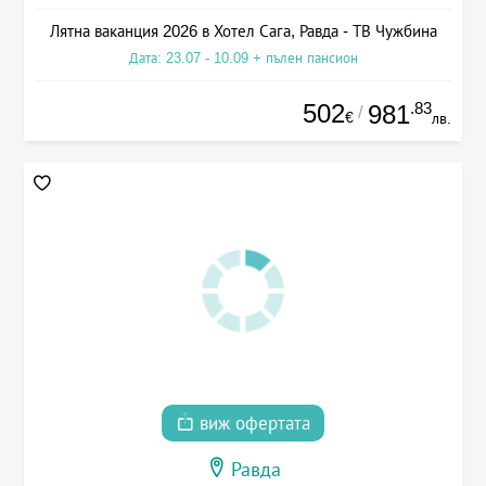
Лятна ваканция 2026 в Хотел Сага, Равда - ТВ Чужбина
Дата: 23.07 - 10.09 + пълен пансион
502
.83
981
/
€
лв.
виж офертата
Равда