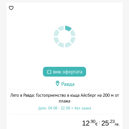
виж офертата
Равда
Лято в Равда: Гостоприемство в къща Айсберг на 200 м от
плажа
Дата: 04.08 - 22.09 + без храна
.90
.23
12
25
/
€
лв.