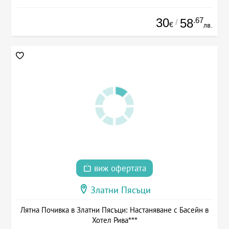
30
.67
58
/
€
лв.
виж офертата
Златни Пясъци
Лятна Почивка в Златни Пясъци: Настаняване с Басейн в
Хотел Рива***