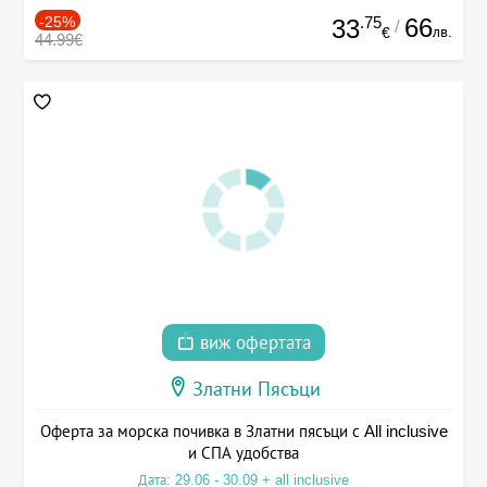
-25%
.75
66
33
/
лв.
€
44.99€
виж офертата
Златни Пясъци
Оферта за морска почивка в Златни пясъци с All inclusive
и СПА удобства
Дата: 29.06 - 30.09 + all inclusive