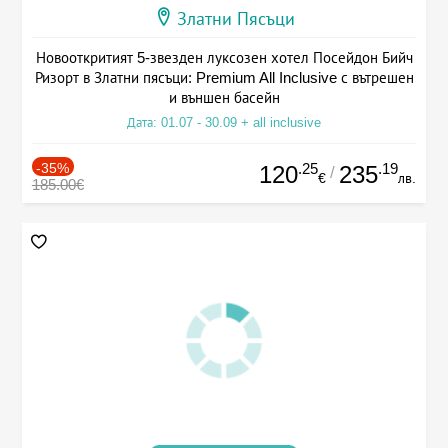
Златни Пясъци
Новооткритият 5-звезден луксозен хотел Посейдон Бийч
Ризорт в Златни пясъци: Premium All Inclusive с вътрешен
и външен басейн
Дата: 01.07 - 30.09 + all inclusive
-35%
.25
.19
120
235
/
€
лв.
185.00€