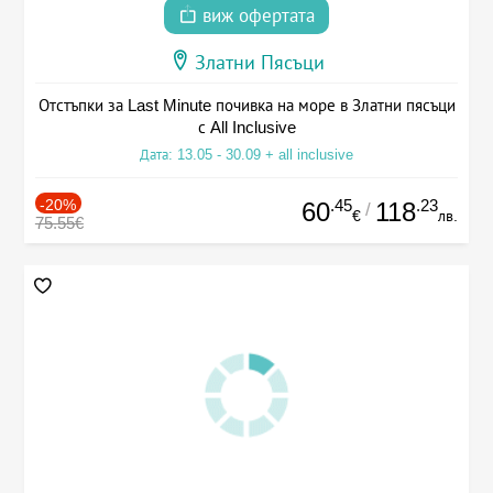
виж офертата
Златни Пясъци
Отстъпки за Last Minute почивка на море в Златни пясъци
с All Inclusive
Дата: 13.05 - 30.09 + all inclusive
-20%
.45
.23
60
118
/
€
лв.
75.55€