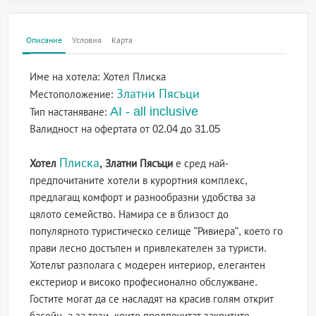
Описание
Условия
Карта
Име на хотела:
Хотел Плиска
Златни Пясъци
Местоположение:
AI - all inclusive
Тип настаняване:
Валидност на офертата
от 02.04 до 31.05
Плиска
Хотел
, Златни Пясъци
е сред най-
предпочитаните хотели в курортния комплекс,
предлагащ комфорт и разнообразни удобства за
цялото семейство. Намира се в близост до
популярното туристическо селище "Ривиера", което го
прави лесно достъпен и привлекателен за туристи.
Хотелът разполага с модерен интериор, елегантен
екстериор и високо професионално обслужване.
Гостите могат да се насладят на красив голям открит
басейн, а за тези, които предпочитат закритите