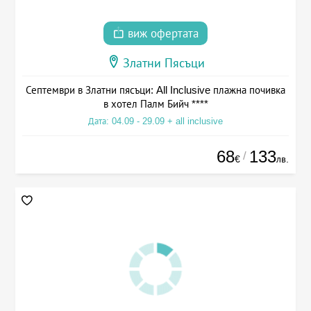
виж офертата
Златни Пясъци
Септември в Златни пясъци: All Inclusive плажна почивка
в хотел Палм Бийч ****
Дата: 04.09 - 29.09 + all inclusive
68
133
/
€
лв.