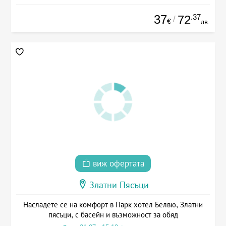
37
.37
72
/
€
лв.
виж офертата
Златни Пясъци
Насладете се на комфорт в Парк хотел Белвю, Златни
пясъци, с басейн и възможност за обяд