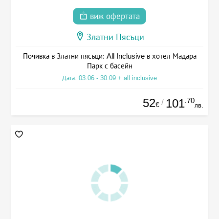
виж офертата
Златни Пясъци
Почивка в Златни пясъци: All Inclusive в хотел Мадара
Парк с басейн
Дата: 03.06 - 30.09 + all inclusive
52
.70
101
/
€
лв.