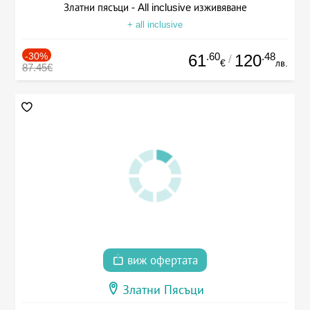
Златни пясъци - All inclusive изживяване
+ all inclusive
-30%
.60
.48
61
120
/
€
лв.
87.45€
виж офертата
Златни Пясъци