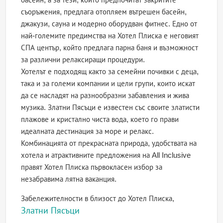
съоръжения, предлага отопляем вътрешен басейн,
джакузи, сауна и модерно оборудван фитнес. Едно от
най-големите предимства на Хотел Плиска е неговият
СПА център, който предлага парна баня и възможност
за различни релаксиращи процедури.
Хотелът е подходящ както за семейни почивки с деца,
така и за големи компании и цели групи, които искат
да се насладят на разнообразни забавления и жива
музика. Златни Пясъци е известен със своите златисти
плажове и кристално чиста вода, което го прави
идеалната дестинация за море и релакс.
Комбинацията от прекрасната природа, удобствата на
хотела и атрактивните предложения на All Inclusive
правят Хотел Плиска първокласен избор за
незабравима лятна ваканция.
Забележителности в близост до Хотел Плиска,
Златни Пясъци