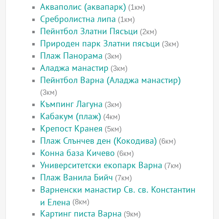
Акваполис (аквапарк)
(1км)
Сребролистна липа
(1км)
Пейнтбол Златни Пясъци
(2км)
Природен парк Златни пясъци
(3км)
Плаж Панорама
(3км)
Аладжа манастир
(3км)
Пейнтбол Варна (Аладжа манастир)
(3км)
Къмпинг Лагуна
(3км)
Кабакум (плаж)
(4км)
Крепост Кранея
(5км)
Плаж Слънчев ден (Кокодива)
(6км)
Конна база Кичево
(6км)
Университетски екопарк Варна
(7км)
Плаж Ванила Бийч
(7км)
Варненски манастир Св. св. Константин
и Елена
(8км)
Картинг писта Варна
(9км)