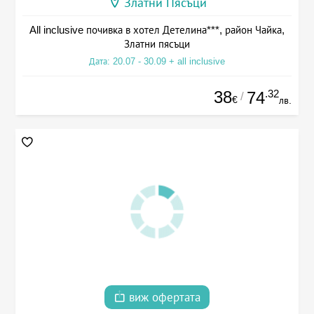
Златни Пясъци
All inclusive почивка в хотел Детелина***, район Чайка,
Златни пясъци
Дата: 20.07 - 30.09 + all inclusive
38
.32
74
/
€
лв.
виж офертата