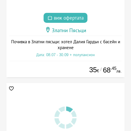
виж офертата
Златни Пясъци
Почивка в Златни пясъци: хотел Далия Гардън с басейн и
хранене
Дата: 08.07 - 30.09 + полупансион
35
.45
68
/
€
лв.