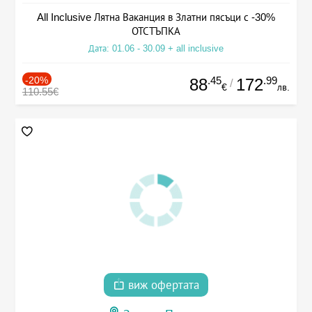
All Inclusive Лятна Ваканция в Златни пясъци с -30%
ОТСТЪПКА
Дата: 01.06 - 30.09 + all inclusive
-20%
.45
.99
88
172
/
€
лв.
110.55€
виж офертата