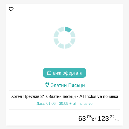
виж офертата
Златни Пясъци
Хотел Преслав 3* в Златни пясъци - All Inclusive почивка
Дата: 01.06 - 30.09 + all inclusive
.05
.32
63
123
/
€
лв.