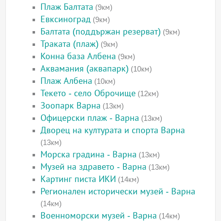
Плаж Балтата
(9км)
Евксиноград
(9км)
Балтата (поддържан резерват)
(9км)
Траката (плаж)
(9км)
Конна база Албена
(9км)
Аквамания (аквапарк)
(10км)
Плаж Албена
(10км)
Текето - село Оброчище
(12км)
Зоопарк Варна
(13км)
Офицерски плаж - Варна
(13км)
Дворец на културата и спорта Варна
(13км)
Морска градина - Варна
(13км)
Музей на здравето - Варна
(13км)
Картинг писта ИКИ
(14км)
Регионален исторически музей - Варна
(14км)
Военноморски музей - Варна
(14км)