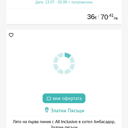
Дата: 13.07 - 03.09 + полупансион
36
.41
70
/
€
лв.
виж офертата
Златни Пясъци
Лято на първа линия с All Inclusive в хотел Амбасадор,
Златни пясъци