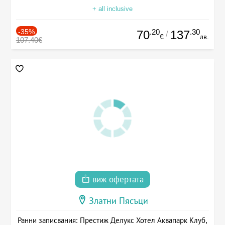
+ all inclusive
-35%
.20
.30
70
137
/
€
лв.
107.40€
виж офертата
Златни Пясъци
Ранни записвания: Престиж Делукс Хотел Аквапарк Клуб,