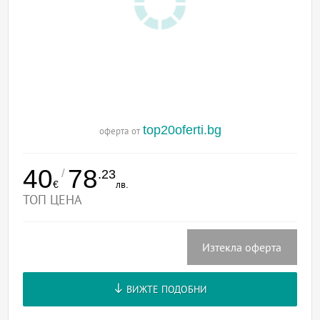
top20oferti.bg
оферта от
40
78
/
.23
€
лв.
ТОП ЦЕНА
Изтекла оферта
ВИЖТЕ ПОДОБНИ