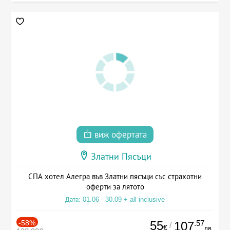
виж офертата
Златни Пясъци
СПА хотел Алегра във Златни пясъци със страхотни
оферти за лятото
Дата: 01.06 - 30.09 + all inclusive
-58%
55
.57
107
/
€
лв.