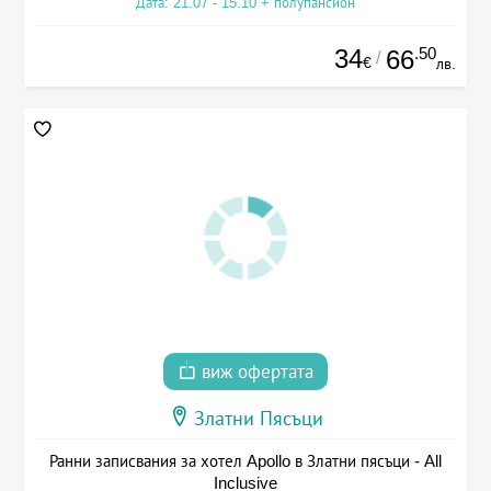
Дата: 21.07 - 15.10 + полупансион
34
.50
66
/
€
лв.
виж офертата
Златни Пясъци
Ранни записвания за хотел Apollo в Златни пясъци - All
Inclusive