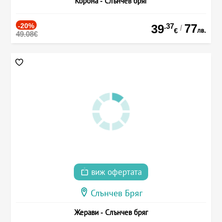
Корона - Слънчев бряг
-20%
.37
77
39
/
лв.
€
49.08€
виж офертата
Слънчев Бряг
Жерави - Слънчев бряг