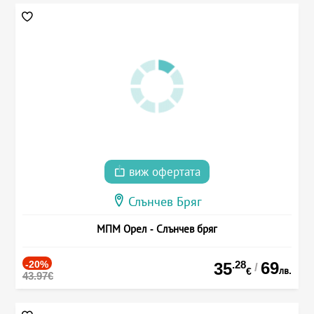
виж офертата
Слънчев Бряг
МПМ Орел - Слънчев бряг
-20%
.28
69
35
/
лв.
€
43.97€