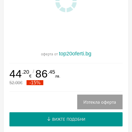
top20oferti.bg
оферта от
44
86
/
.20
.45
€
лв.
52.00
€
-15%
Изтекла оферта
ВИЖТЕ ПОДОБНИ