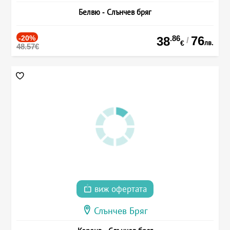
Белвю - Слънчев бряг
-20%
.86
76
38
/
лв.
€
48.57€
виж офертата
Слънчев Бряг