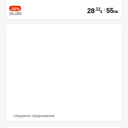
-20%
.12
55
28
/
лв.
€
35.28€
специално предложение