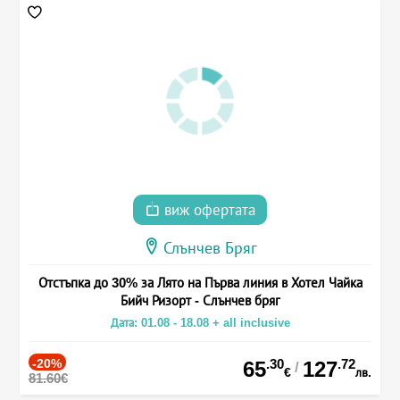
виж офертата
Слънчев Бряг
Отстъпка до 30% за Лято на Първа линия в Хотел Чайка
Бийч Ризорт - Слънчев бряг
Дата: 01.08 - 18.08 + all inclusive
-20%
.30
.72
65
127
/
€
лв.
81.60€