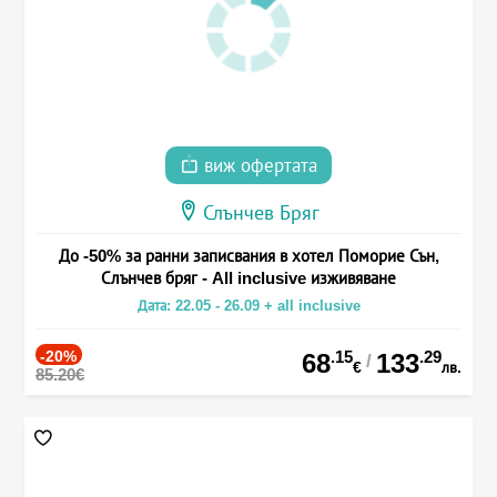
виж офертата
Слънчев Бряг
До -50% за ранни записвания в хотел Поморие Сън,
Слънчев бряг - All inclusive изживяване
Дата: 22.05 - 26.09 + all inclusive
-20%
.15
.29
68
133
/
€
лв.
85.20€