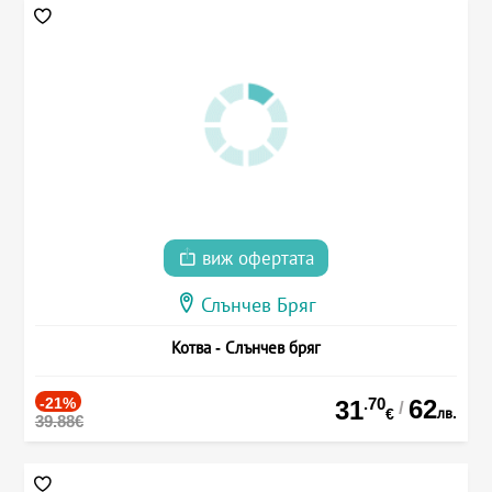
виж офертата
Слънчев Бряг
Котва - Слънчев бряг
-21%
.70
62
31
/
лв.
€
39.88€