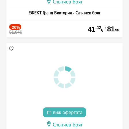
Слънчев Бряг
ЕФЕКТ Гранд Виктория - Слънчев бряг
-20%
.42
81
41
/
лв.
€
51.64€
виж офертата
Слънчев Бряг