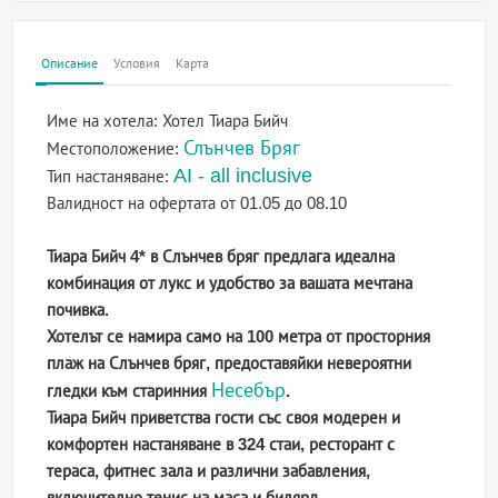
Описание
Условия
Карта
Име на хотела:
Хотел Тиара Бийч
Слънчев Бряг
Местоположение:
AI - all inclusive
Тип настаняване:
Валидност на офертата
от 01.05 до 08.10
Тиара Бийч 4* в Слънчев бряг
предлага идеална
комбинация от лукс и удобство за вашата мечтана
почивка.
Хотелът се намира само на 100 метра от просторния
плаж на Слънчев бряг, предоставяйки невероятни
Несебър
гледки към старинния
.
Тиара Бийч приветства гости със своя модерен и
комфортен настаняване в 324 стаи, ресторант с
тераса, фитнес зала и различни забавления,
включително тенис на маса и билярд.