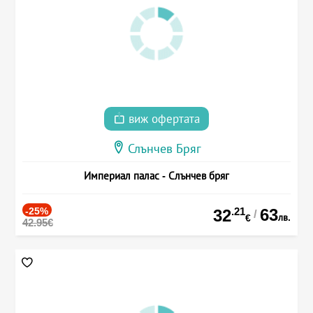
виж офертата
Слънчев Бряг
Империал палас - Слънчев бряг
-25%
.21
63
32
/
лв.
€
42.95€