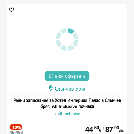
виж офертата
Слънчев Бряг
Ранни записвания за Хотел Империал Палас в Слънчев
бряг: All Inclusive почивка
+ all inclusive
-10%
.50
.03
44
87
/
€
лв.
49.40€