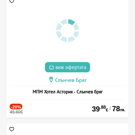
виж офертата
Слънчев Бряг
МПМ Хотел Астория - Слънчев бряг
-20%
.88
78
39
/
лв.
€
49.60€