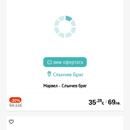
виж офертата
Слънчев Бряг
Марвел - Слънчев бряг
-30%
.28
69
35
/
лв.
€
50.11€