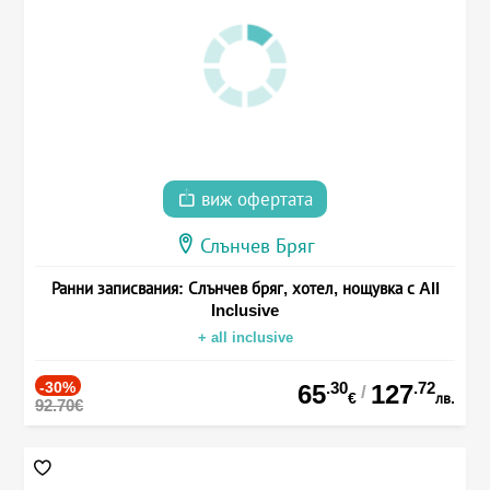
виж офертата
Слънчев Бряг
Ранни записвания: Слънчев бряг, хотел, нощувка с All
Inclusive
+ all inclusive
-30%
.30
.72
65
127
/
€
лв.
92.70€