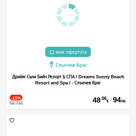
виж офертата
Слънчев Бряг
Дрийм Съни Бийч Резорт § СПА / Dreams Sunny Beach
Resort and Spa / - Слънчев бряг
-15%
.06
94
48
/
лв.
€
56.75€