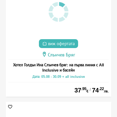
виж офертата
Слънчев Бряг
Хотел Голдън Ина Слънчев бряг: на първа линия с All
Inclusive и басейн
Дата: 05.08 - 30.09 + all inclusive
.95
.22
37
74
/
€
лв.