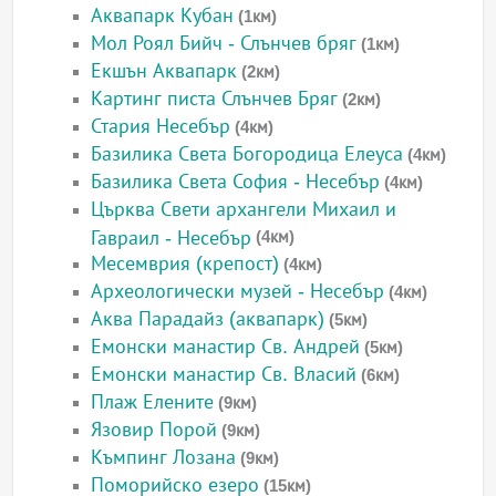
Аквапарк Кубан
(1км)
Мол Роял Бийч - Слънчев бряг
(1км)
Екшън Аквапарк
(2км)
Картинг писта Слънчев Бряг
(2км)
Стария Несебър
(4км)
Базилика Света Богородица Елеуса
(4км)
Базилика Света София - Несебър
(4км)
Църква Свети архангели Михаил и
Гавраил - Несебър
(4км)
Месемврия (крепост)
(4км)
Археологически музей - Несебър
(4км)
Аква Парадайз (аквапарк)
(5км)
Емонски манастир Св. Андрей
(5км)
Емонски манастир Св. Власий
(6км)
Плаж Елените
(9км)
Язовир Порой
(9км)
Къмпинг Лозана
(9км)
Поморийско езеро
(15км)