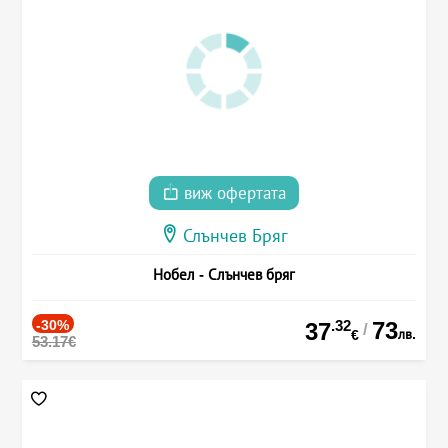
виж офертата
Слънчев Бряг
Нобел - Слънчев бряг
-30%
.32
73
37
/
лв.
€
53.17€