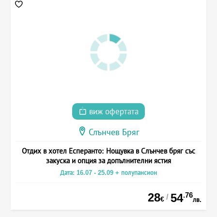
виж офертата
Слънчев Бряг
Отдих в хотел Есперанто: Нощувка в Слънчев бряг със
закуска и опция за допълнителни ястия
Дата: 16.07 - 25.09 + полупансион
28
.76
54
/
€
лв.