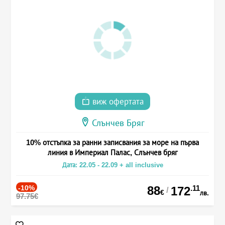
виж офертата
Слънчев Бряг
10% отстъпка за ранни записвания за море на първа
линия в Империал Палас, Слънчев бряг
Дата: 22.05 - 22.09 + all inclusive
-10%
88
.11
172
/
€
лв.
97.75€