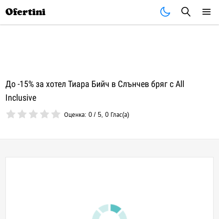
Почивки
Стоки
В града
Всички оферти
Ofertini
До -15% за хотел Тиара Бийч в Слънчев бряг с All
Inclusive
Оценка:
0
/
5
,
0
Глас(а)