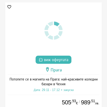
виж офертата
Прага
Потопете се в магията на Прага: най-красивите коледни
базари в Чехия
Дата: 29.11 - 17.12 + закуска
.93
.51
505
989
/
€
лв.