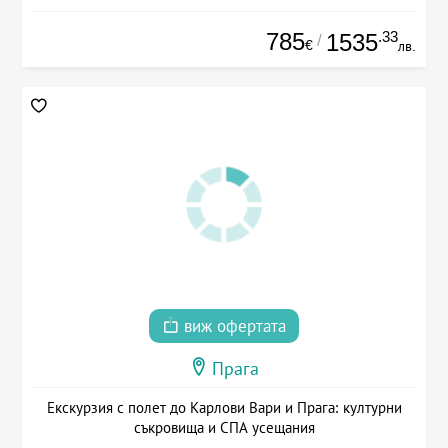
785
.33
1535
/
€
лв.
виж офертата
Прага
Екскурзия с полет до Карлови Вари и Прага: културни
съкровища и СПА усещания