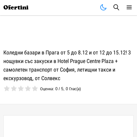
Почивки
Стоки
В града
Всички оферти
Ofertini
Коледни базари в Прага от 5 до 8.12 и от 12 до 15.12! 3
нощувки със закуски в Hotel Prague Centre Plaza +
самолетен транспорт от София, летищни такси и
екскурзовод, от Солвекс
Оценка:
0
/
5
,
0
Глас(а)