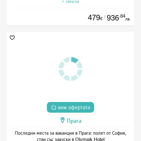
+ закуска
479
.84
936
/
€
лв.
виж офертата
Прага
Последни места за ваканция в Прага: полет от София,
стаи със закуски в Olympik Hotel