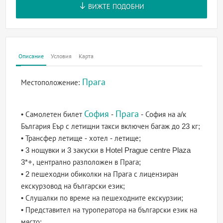
ВИЖТЕ ПОДОБНИ
Описание
Условия
Карта
Прага
Местоположение:
София
Прага
• Самолетен билет
-
- София на а/к
България Еър с летищни такси включен багаж до 23 кг;
• Трансфер летище - хотел - летище;
• 3 нощувки и 3 закуски в Hotel Prague centre Plaza
3*+, централно разположен в Прага;
• 2 пешеходни обиколки на Прага с лицензиран
екскурзовод на български език;
• Слушалки по време на пешеходните екскурзии;
• Представител на туроператора на български език на
място;