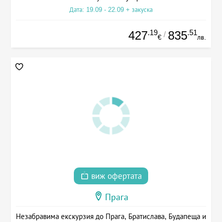
Дата: 19.09 - 22.09 + закуска
.19
.51
427
835
/
€
лв.
виж офертата
Прага
Незабравима екскурзия до Прага, Братислава, Будапеща и