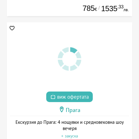
785
.33
1535
/
€
лв.
виж офертата
Прага
Екскурзия до Прага: 4 нощувки и средновековна шоу
вечеря
+ закуска