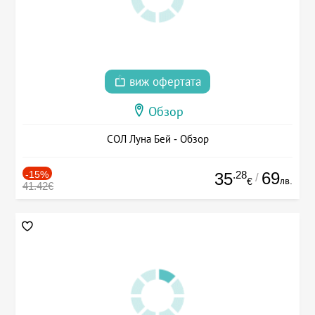
виж офертата
Обзор
СОЛ Луна Бей - Обзор
-15%
.28
69
35
/
лв.
€
41.42€