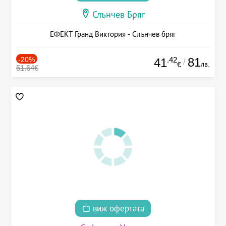
Слънчев Бряг
ЕФЕКТ Гранд Виктория - Слънчев бряг
-20%
.42
81
41
/
лв.
€
51.64€
виж офертата