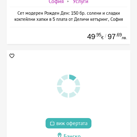
София
Услуги
Сет модерен Рожден Ден: 150 бр. солени и сладки
коктейлни хапки в 5 плата от Деличи кетъринг, София
.95
.69
49
97
/
€
лв.
виж офертата
Банско