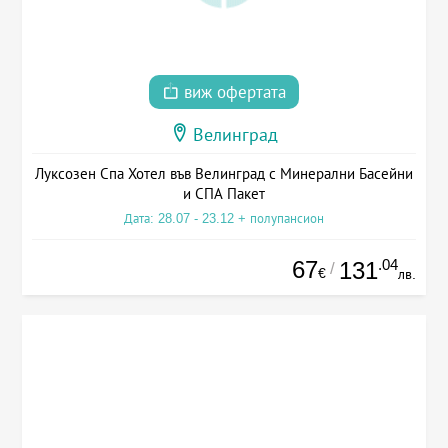
виж офертата
Велинград
Луксозен Спа Хотел във Велинград с Минерални Басейни
и СПА Пакет
Дата: 28.07 - 23.12 + полупансион
67
.04
131
/
€
лв.