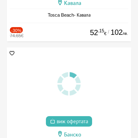
Кавала
Tosca Beach- Кавала
-30%
.15
102
52
/
лв.
€
74.65€
виж офертата
Банско