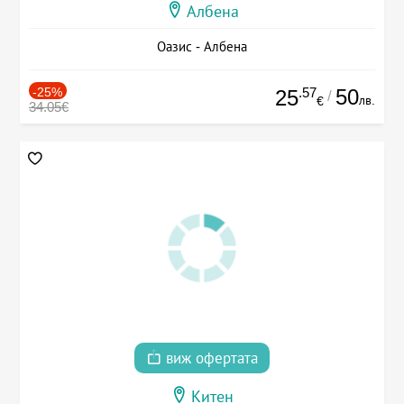
Албена
Оазис - Албена
-25%
.57
50
25
/
лв.
€
34.05€
виж офертата
Китен