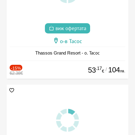
виж офертата
о-в Тасос
Thassos Grand Resort - о. Тасос
-15%
.17
104
53
/
лв.
€
62.38€