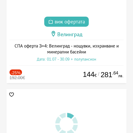
виж офертата
Велинград
СПА оферта 3=4: Велинград - нощувки, изхранване и
минерални басейни
Дата: 01.07 - 30.09 + полупансион
-25%
144
.64
281
/
€
лв.
192.00€