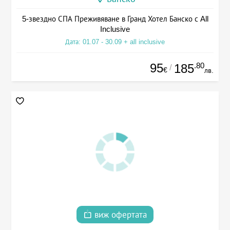
5-звездно СПА Преживяване в Гранд Хотел Банско с All
Inclusive
Дата: 01.07 - 30.09 + all inclusive
95
.80
185
/
€
лв.
виж офертата