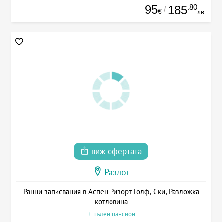
95
.80
185
/
€
лв.
виж офертата
Разлог
Ранни записвания в Аспен Ризорт Голф, Ски, Разложка
котловина
+ пълен пансион