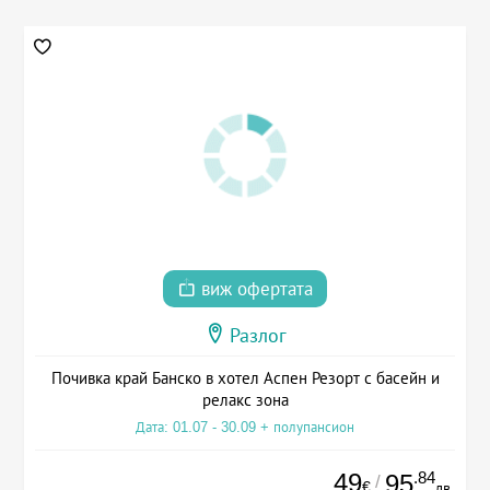
виж офертата
Разлог
Почивка край Банско в хотел Аспен Резорт с басейн и
релакс зона
Дата: 01.07 - 30.09 + полупансион
49
.84
95
/
€
лв.