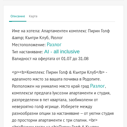
Описание
Карта
Име на хотела:
Апартаментен комплекс Пирин Голф
&amp; Кънтри Клуб, Разлог
Разлог
Местоположение:
AI - all inclusive
Тип настаняване:
Валидност на офертата
от 01.07 до 31.08
<p><b>Комплекс Пирин Голф & Кънтри Клуб</b> -
идеалното място за вашата почивка в Родопите.
Разлог
Разположен на уникално място край град
,
комплексът предлага lуксозни апартаменти и студия,
разпределени в пет квартала, заобиколени от
невероятно голф игрище. Изберете между
разнообразни опции за настаняване – от уютни студия
до просторни апартаменти с три спални. <br>
<br>Всички гости на <b>Пирин Голф & Кънтри