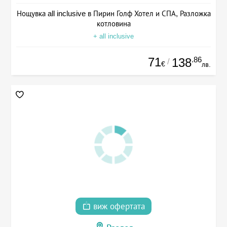
Нощувка all inclusive в Пирин Голф Хотел и СПА, Разложка
котловина
+ all inclusive
71
.86
138
/
€
лв.
виж офертата