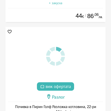
+ закуска
44
.06
86
/
€
лв.
виж офертата
Разлог
Почивка в Пирин Голф Разложка котловина, 22-ри