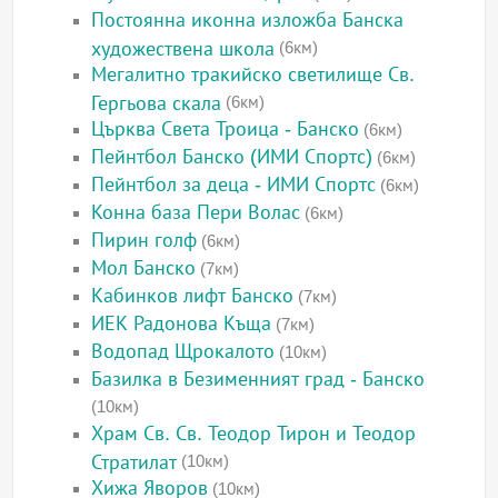
Постоянна иконна изложба Банска
художествена школа
(6км)
Мегалитно тракийско светилище Св.
Гергьова скала
(6км)
Църква Света Троица - Банско
(6км)
Пейнтбол Банско (ИМИ Спортс)
(6км)
Пейнтбол за деца - ИМИ Спортс
(6км)
Конна база Пери Волас
(6км)
Пирин голф
(6км)
Мол Банско
(7км)
Кабинков лифт Банско
(7км)
ИЕК Радонова Къща
(7км)
Водопад Щрокалото
(10км)
Базилка в Безименният град - Банско
(10км)
Храм Св. Св. Теодор Тирон и Теодор
Стратилат
(10км)
Хижа Яворов
(10км)