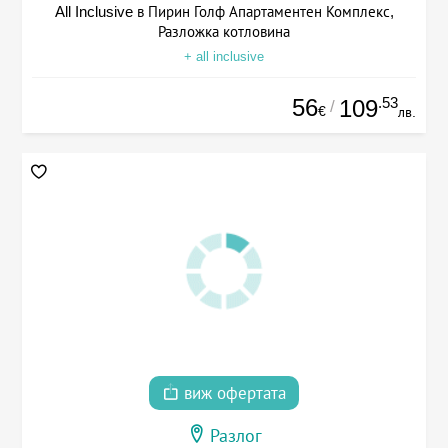
All Inclusive в Пирин Голф Апартаментен Комплекс,
Разложка котловина
+ all inclusive
56
.53
109
/
€
лв.
виж офертата
Разлог