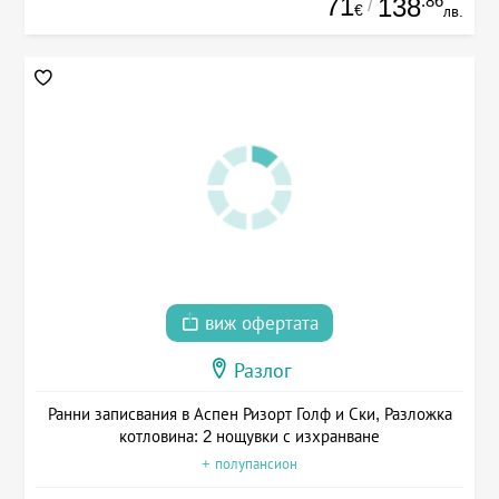
71
.86
138
/
€
лв.
виж офертата
Разлог
Ранни записвания в Аспен Ризорт Голф и Ски, Разложка
котловина: 2 нощувки с изхранване
+ полупансион