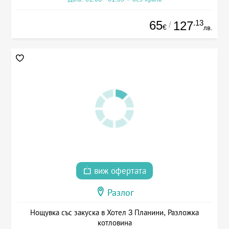
65
.13
127
/
€
лв.
виж офертата
Разлог
Нощувка със закуска в Хотел 3 Планини, Разложка
котловина