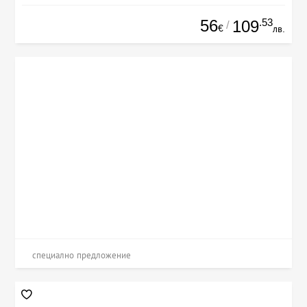
56
.53
109
/
€
лв.
специално предложение