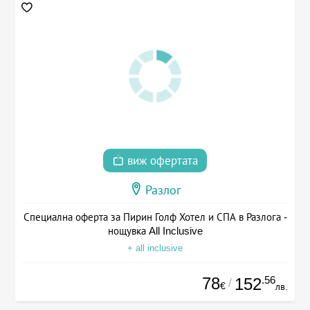
виж офертата
Разлог
Специална оферта за Пирин Голф Хотел и СПА в Разлога -
нощувка All Inclusive
+ all inclusive
78
.56
152
/
€
лв.