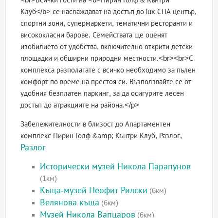
Клуб</b> се наслаждават на достъп до lux СПА център,
спортни зони, супермаркети, тематични ресторанти и
висококласни барове. Семействата ще оценят
изобилието от удобства, включително открити детски
площадки и обширни природни местности.<br><br>С
комплекса разполагате с всичко необходимо за пълен
комфорт по време на престоя си. Възползвайте се от
удобния безплатен паркинг, за да осигурите лесен
достъп до атракциите на района.</p>
Забележителности в близост до Апартаментен
комплекс Пирин Голф &amp; Кънтри Клуб, Разлог,
Разлог
Исторически музей Никола Парапунов
(1км)
Къща-музей Неофит Рилски
(6км)
Велянова къща
(6км)
Музей Никола Вапцаров
(6км)