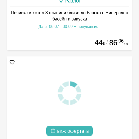
Разлог
Почивка в хотел 3 планини близо до Банско с минерален
басейн и закуска
Дата: 06.07 - 30.09 + полупансион
44
.06
86
/
€
лв.
виж офертата