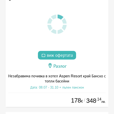
виж офертата
Разлог
Незабравима почивка в хотел Aspen Resort край Банско с
топли басейни
Дата: 08.07 - 31.10 + пълен пансион
178
.14
348
/
€
лв.