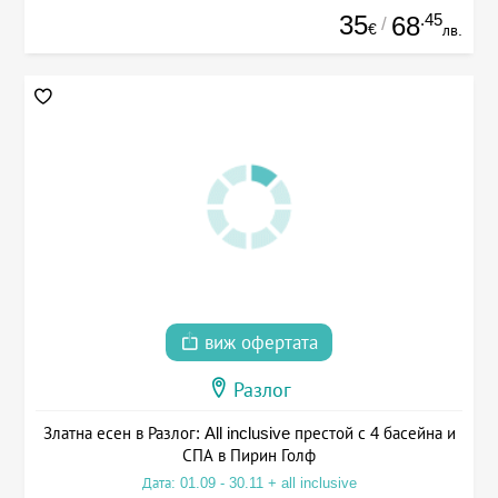
35
.45
68
/
€
лв.
виж офертата
Разлог
Златна есен в Разлог: All inclusive престой с 4 басейна и
СПА в Пирин Голф
Дата: 01.09 - 30.11 + all inclusive