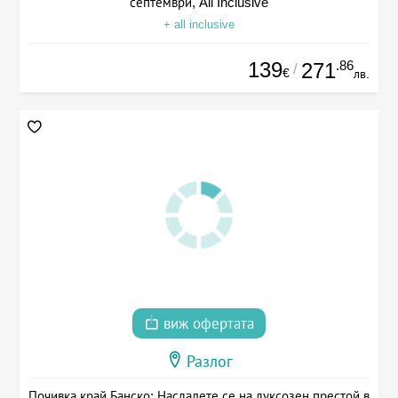
септември, All Inclusive
+ all inclusive
139
.86
271
/
€
лв.
виж офертата
Разлог
Почивка край Банско: Насладете се на луксозен престой в