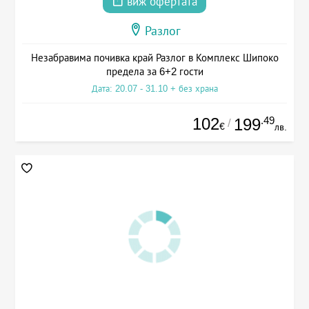
виж офертата
Разлог
Незабравима почивка край Разлог в Комплекс Шипоко
предела за 6+2 гости
Дата: 20.07 - 31.10 + без храна
102
.49
199
/
€
лв.