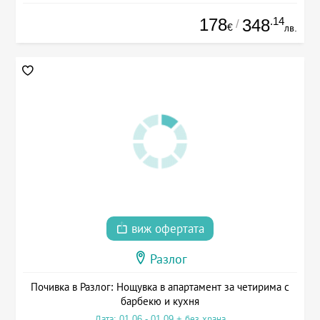
178
.14
348
/
€
лв.
виж офертата
Разлог
Почивка в Разлог: Нощувка в апартамент за четирима с
барбекю и кухня
Дата: 01.06 - 01.09 + без храна