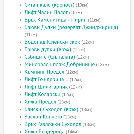
Ситан кале (крепост)
(10км)
Лифт Чалин Валог
(10км)
Връх Каменитица - Пирин
(11км)
Баюви Дупки (резерват Джинджирица)
(11км)
Водопад Юленски скок
(12км)
Баюви дупки (връх)
(12км)
Събиците (Стъпалата)
(12км)
Минерален плаж Добринище
(12км)
Къмпинг Предел
(12км)
Лифт Бъндерица 1
(12км)
Лифт Шилигарник
(12км)
Лифт Коларски
(12км)
Хижа Предел
(13км)
Бански Суходол (връх)
(13км)
Заслон Кончето
(13км)
Връх Разложки Суходол
(13км)
Хижа Бъндерица
(14км)