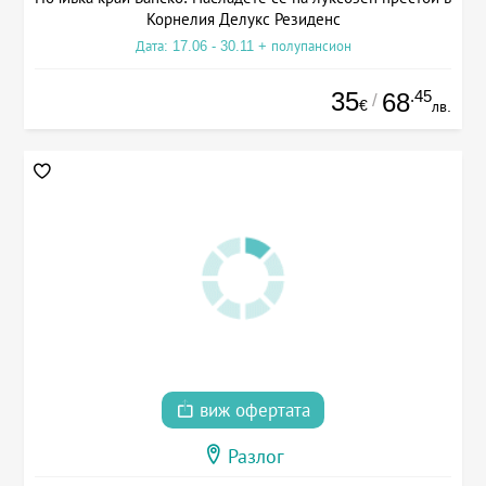
Корнелия Делукс Резиденс
Дата: 17.06 - 30.11 + полупансион
35
.45
68
/
€
лв.
виж офертата
Разлог