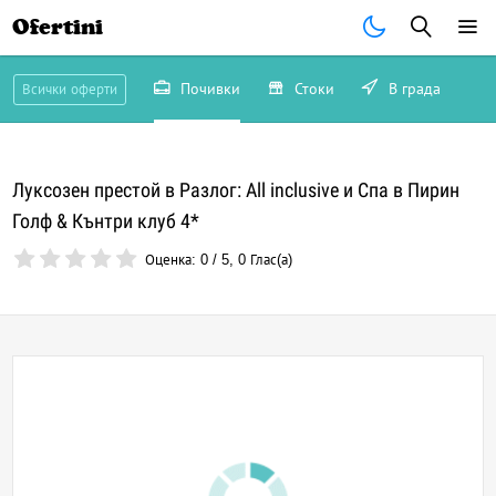
Ofertini
Почивки
Стоки
В града
Всички оферти
Луксозен престой в Разлог: All inclusive и Спа в Пирин
Голф & Кънтри клуб 4*
Оценка:
0
/
5
,
0
Глас(а)