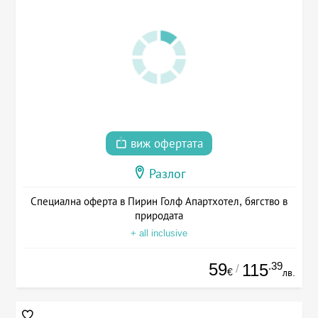
виж офертата
Разлог
Специална оферта в Пирин Голф Апартхотел, бягство в
природата
+ all inclusive
59
.39
115
/
€
лв.