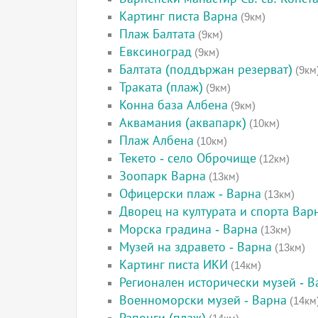
Картинг писта Варна
(9км)
Плаж Балтата
(9км)
Евксиноград
(9км)
Балтата (поддържан резерват)
(9км
Траката (плаж)
(9км)
Конна база Албена
(9км)
Аквамания (аквапарк)
(10км)
Плаж Албена
(10км)
Текето - село Оброчище
(12км)
Зоопарк Варна
(13км)
Офицерски плаж - Варна
(13км)
Дворец на културата и спорта Вар
Морска градина - Варна
(13км)
Музей на здравето - Варна
(13км)
Картинг писта ИКИ
(14км)
Регионален исторически музей - В
Военноморски музей - Варна
(14км