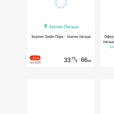
Златни Пясъци
Берлин Грийн Парк - Златни пясъци
Оферт
пясъци
Дат
-25%
.75
66
33
/
лв.
€
44.99€