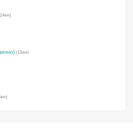
14км)
дично)
(15км)
)
5км)