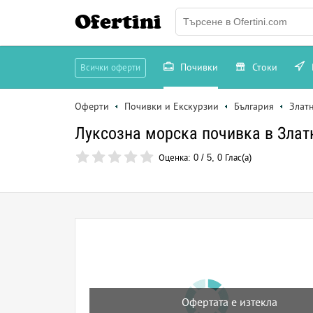
Ofertini
Почивки
Стоки
Всички оферти
Оферти
Почивки и Екскурзии
България
Злат
Луксозна морска почивка в Златни
Оценка:
0
/
5
,
0
Глас(а)
Офертата е изтекла