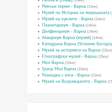
Рапонги (плаж)
(14км)
Римски терми - Варна
(14км)
Музей по История на медицината
(
Музей на куклите - Варна
(14км)
Планетариум - Варна
(14км)
Делфинариум - Варна
(14км)
Аквариум Варна (музей)
(14км)
Катедрала Варна (Успение Богоро
Музей за историята на Варна
(15км
Етнографски музей - Варна
(15км)
Мол Варна
(15км)
Гранд Мол Варна
(15км)
Разходка с яхта - Варна
(15км)
Музей на Възраждането - Варна
(1