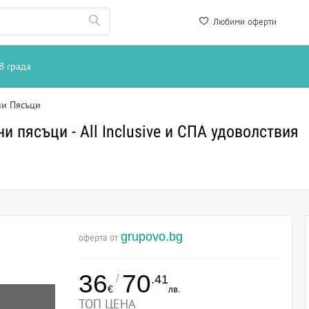
Любими оферти
В града
ни Пясъци
 пясъци - All Inclusive и СПА удоволствия
grupovo.bg
оферта от
36
70
/
.41
€
лв.
ТОП ЦЕНА