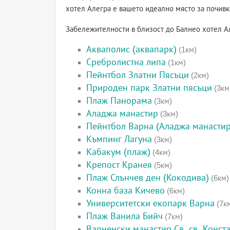
хотел Алегра е вашето идеално място за почивк
Забележителности в близост до Балнео хотел А
Акваполис (аквапарк)
(1км)
Сребролистна липа
(1км)
Пейнтбол Златни Пясъци
(2км)
Природен парк Златни пясъци
(3км
Плаж Панорама
(3км)
Аладжа манастир
(3км)
Пейнтбол Варна (Аладжа манастир
Къмпинг Лагуна
(3км)
Кабакум (плаж)
(4км)
Крепост Кранея
(5км)
Плаж Слънчев ден (Кокодива)
(6км)
Конна база Кичево
(6км)
Университетски екопарк Варна
(7к
Плаж Ванила Бийч
(7км)
Варненски манастир Св. св. Конст