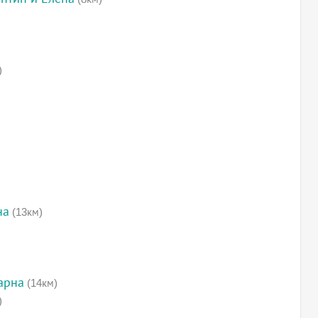
)
на
(13км)
арна
(14км)
)