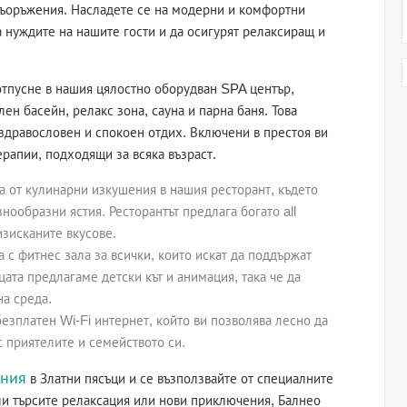
 съоръжения. Насладете се на модерни и комфортни
а нуждите на нашите гости и да осигурят релаксиращ и
отпусне в нашия цялостно оборудван SPA център,
н басейн, релакс зона, сауна и парна баня. Това
здравословен и спокоен отдих. Включени в престоя ви
рапии, подходящи за всяка възраст.
 от кулинарни изкушения в нашия ресторант, където
нообразни ястия. Ресторантът предлага богато all
изисканите вкусове.
 с фитнес зала за всички, които искат да поддържат
цата предлагаме детски кът и анимация, така че да
на среда.
езплатен Wi-Fi интернет, който ви позволява лесно да
 приятелите и семейството си.
иния
в Златни пясъци и се възползвайте от специалните
ли търсите релаксация или нови приключения, Балнео