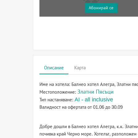
Абонирай се
Описание
Карта
Име на хотела:
Балнео хотел Алегра, Златни пя
Златни Пясъци
Местоположение:
AI - all inclusive
Тип настаняване:
Валидност на офертата
от 01.06 до 30.09
Добре дошли в Балнео хотел Алегра, к.к. Златн
почивка край Черно море. Хотелът, разположен 