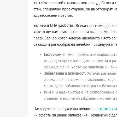
inclusive престой с множеството си удобства и
стаи, специално проектирани, за да отговорят н
здравословен престой.
Балнео и СПА удобства:
Всеки гост може да се 
където ще намерите вътрешен и външен минерале
прави Балнео хотел Алегра идеалното място за 
са също и разнообразни лечебни процедури и те
Гастрономия:
Ние предлагаме широка гама
всеки ден ще се насладите на вкусни и раз
inclusive меню, което ще задоволи и най-
Забавления и активност:
Хотелът разполага
формата си по време на ваканцията. За де
могат да се забавляват и играят в безопас
Wi-Fi:
В целия хотел е на разположение б
споделите вашите незабравими моменти с
първа л
Насладете се на луксозна почивка на
ни оферти за ранни записвания! Независимо да