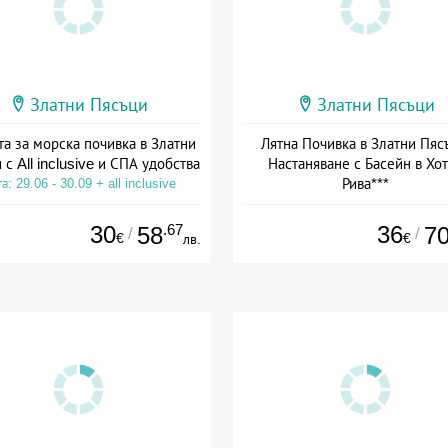
Златни Пясъци
Златни Пясъци
а за морска почивка в Златни
Лятна Почивка в Златни Пяс
 с All inclusive и СПА удобства
Настаняване с Басейн в Хо
Рива***
а: 29.06 - 30.09 + all inclusive
Дата: 13.07 - 03.09 + полупанс
30
.67
36
58
7
/
/
€
€
лв.