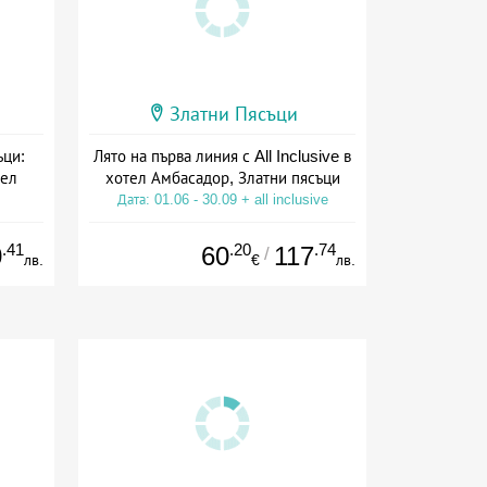
Златни Пясъци
ъци:
Лято на първа линия с All Inclusive в
тел
хотел Амбасадор, Златни пясъци
Дата: 01.06 - 30.09 + all inclusive
ион
.41
.20
.74
0
60
117
/
лв.
€
лв.