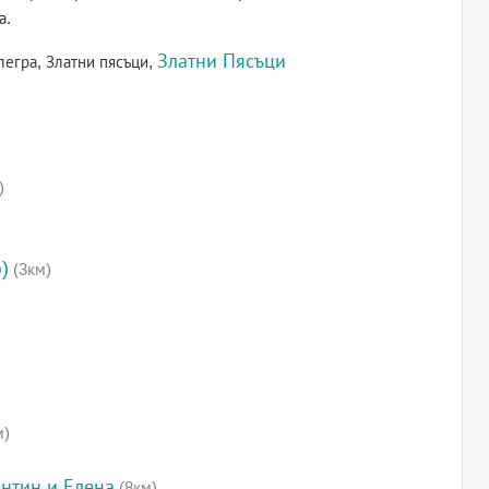
а.
Златни Пясъци
легра, Златни пясъци,
)
)
(3км)
м)
антин и Елена
(8км)