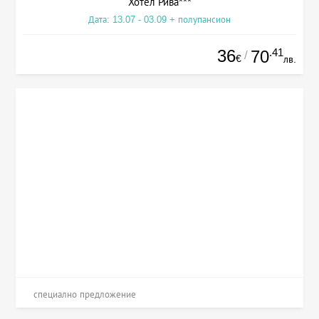
Хотел Рива***
Дата: 13.07 - 03.09 + полупансион
36
.41
70
/
€
лв.
специално предложение