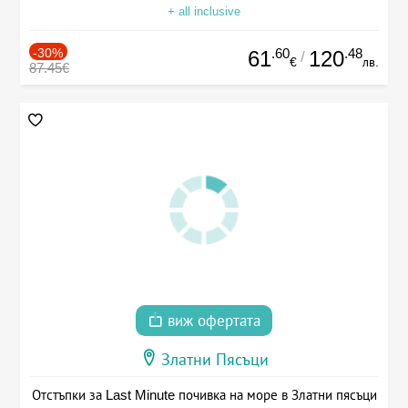
+ all inclusive
-30%
.60
.48
61
120
/
€
лв.
87.45€
виж офертата
Златни Пясъци
Отстъпки за Last Minute почивка на море в Златни пясъци