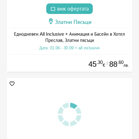
виж офертата
Златни Пясъци
Еднодневен All Inclusive + Анимация и Басейн в Хотел
Преслав, Златни пясъци
Дата: 01.06 - 30.09 + all inclusive
.30
.60
45
88
/
€
лв.