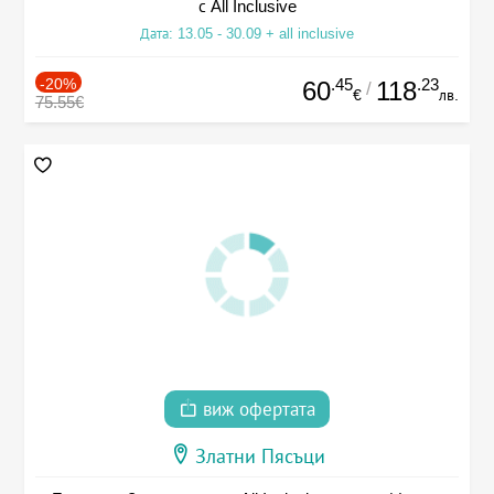
с All Inclusive
Дата: 13.05 - 30.09 + all inclusive
-20%
.45
.23
60
118
/
€
лв.
75.55€
виж офертата
Златни Пясъци