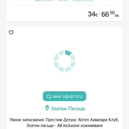
34
.50
66
/
€
лв.
виж офертата
Златни Пясъци
Ранни записвания: Престиж Делукс Хотел Аквапарк Клуб,
Златни пясъци - All inclusive изживяване