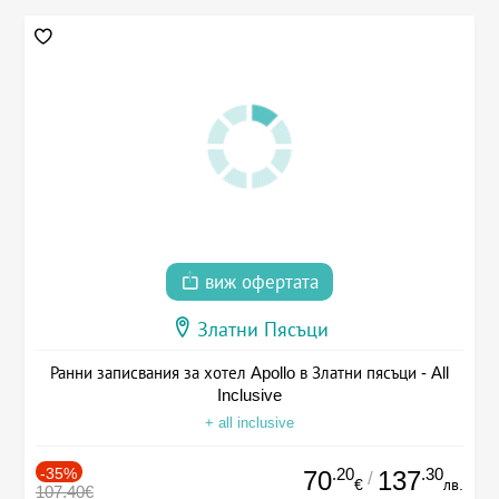
виж офертата
Златни Пясъци
Ранни записвания за хотел Apollo в Златни пясъци - All
Inclusive
+ all inclusive
-35%
.20
.30
70
137
/
€
лв.
107.40€