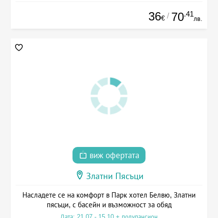
36
.41
70
/
€
лв.
виж офертата
Златни Пясъци
Насладете се на комфорт в Парк хотел Белвю, Златни
пясъци, с басейн и възможност за обяд
Дата: 21.07 - 15.10 + полупансион