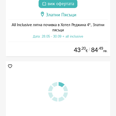
виж офертата
Златни Пясъци
All Inclusive лятна почивка в Хотел Реджина 4*, Златни
пясъци
Дата: 28.05 - 30.09 + all inclusive
.20
.49
43
84
/
€
лв.