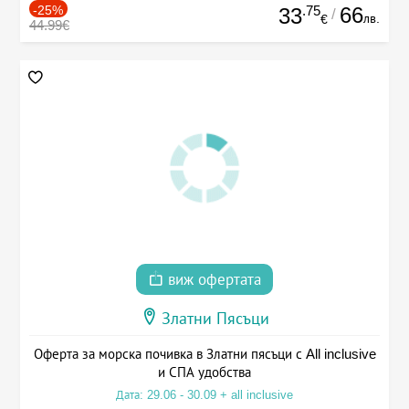
-25%
.75
66
33
/
лв.
€
44.99€
виж офертата
Златни Пясъци
Оферта за морска почивка в Златни пясъци с All inclusive
и СПА удобства
Дата: 29.06 - 30.09 + all inclusive