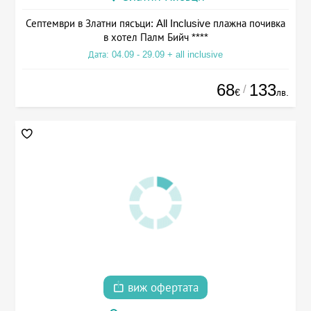
Септември в Златни пясъци: All Inclusive плажна почивка
в хотел Палм Бийч ****
Дата: 04.09 - 29.09 + all inclusive
68
133
/
€
лв.
виж офертата