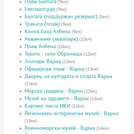
Плаж Балтата
(9км)
Евксиноград
(9км)
Балтата (поддържан резерват)
(9км)
Траката (плаж)
(9км)
Конна база Албена
(9км)
Аквамания (аквапарк)
(10км)
Плаж Албена
(10км)
Текето - село Оброчище
(12км)
Зоопарк Варна
(13км)
Офицерски плаж - Варна
(13км)
Дворец на културата и спорта Варна
(13км)
Морска градина - Варна
(13км)
Музей на здравето - Варна
(13км)
Картинг писта ИКИ
(14км)
Регионален исторически музей - Варна
(14км)
Военноморски музей - Варна
(14км)