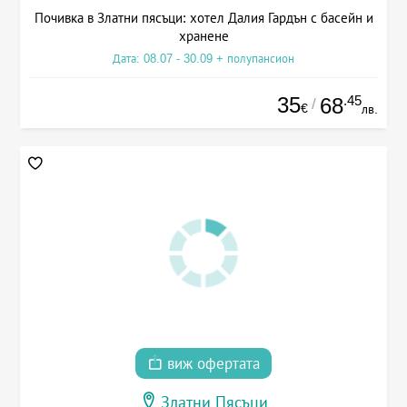
Почивка в Златни пясъци: хотел Далия Гардън с басейн и
хранене
Дата: 08.07 - 30.09 + полупансион
35
.45
68
/
€
лв.
виж офертата
Златни Пясъци