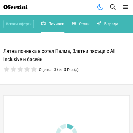
Ofertini
Почивки
Стоки
В града
Всички оферти
Лятна почивка в хотел Палма, Златни пясъци с All
Inclusive и басейн
Оценка:
0
/
5
,
0
Глас(а)