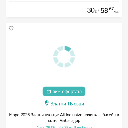
30
.67
58
/
€
лв.
виж офертата
Златни Пясъци
Море 2026 Златни пясъци: All Inclusive почивка с басейн в
хотел Амбасадор
Дата: 26.06 - 30.09 + all inclusive