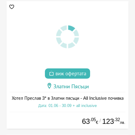
виж офертата
Златни Пясъци
Хотел Преслав 3* в Златни пясъци - All Inclusive почивка
Дата: 01.06 - 30.09 + all inclusive
.05
.32
63
123
/
€
лв.