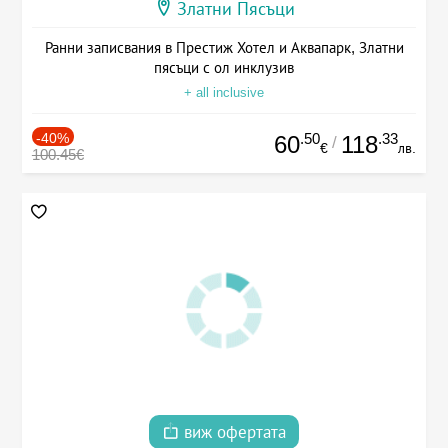
Златни Пясъци
Ранни записвания в Престиж Хотел и Аквапарк, Златни
пясъци с ол инклузив
+ all inclusive
-40%
.50
.33
60
118
/
€
лв.
100.45€
виж офертата