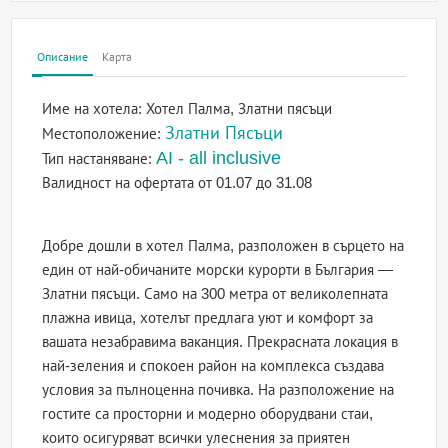
Описание
Карта
Име на хотела:
Хотел Палма, Златни пясъци
Златни Пясъци
Местоположение:
AI - all inclusive
Тип настаняване:
Валидност на офертата
от 01.07 до 31.08
Добре дошли в хотел Палма, разположен в сърцето на
един от най-обичаните морски курорти в България —
Златни пясъци. Само на 300 метра от великолепната
плажна ивица, хотелът предлага уют и комфорт за
вашата незабравима ваканция. Прекрасната локация в
най-зеления и спокоен район на комплекса създава
условия за пълноценна почивка. На разположение на
гостите са просторни и модерно оборудвани стаи,
които осигуряват всички улеснения за приятен