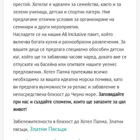
престой. Хотелът е идеален за семейства, както и за
зелени училища, детски и спортни лагери. Ние
предлагаме отлични условия за организиране на
семинари и други мероприятия.
Насладете се на нашия All Inclusive пакет, който
включва богата кухня и разнообразни развлечения. За
вашите деца се предлага специално обособен детски
кът, който ще ги забавлява часове наред, докато вие се
отпускате на басейна или опитвате нашите уелнес
предложения. Хотел Палма притежава всичко
необходимо за вашата идеална морска почивка, като
ви предлага възможности за релакс и забавление в
непосредствена близост до Черно море.
Заповядайте
при нас и създайте спомени, които ще запазите за цял
живот!
Забележителности в близост до Хотел Палма, Златни
Златни Пясъци
пясъци,