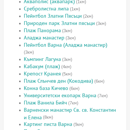
Акваполис (аквапарк)
(1км)
Сребролистна липа
(1км)
Пейнтбол Златни Пясъци
(2км)
Природен парк Златни пясъци
(3км)
Плаж Панорама
(3км)
Аладжа манастир
(3км)
Пейнтбол Варна (Аладжа манастир)
(3км)
Къмпинг Лагуна
(3км)
Кабакум (плаж)
(4км)
Крепост Кранея
(5км)
Плаж Слънчев ден (Кокодива)
(6км)
Конна база Кичево
(6км)
Университетски екопарк Варна
(7км)
Плаж Ванила Бийч
(7км)
Варненски манастир Св. св. Константин
и Елена
(8км)
Картинг писта Варна
(9км)