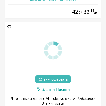
42
.14
82
/
€
лв.
виж офертата
Златни Пясъци
Лято на първа линия с All Inclusive в хотел Амбасадор,
Златни пясъци