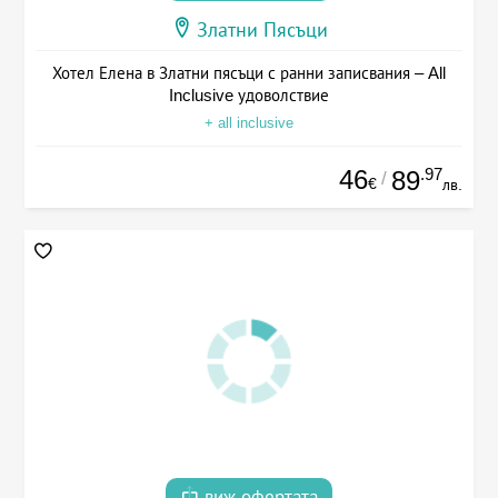
Златни Пясъци
Хотел Елена в Златни пясъци с ранни записвания – All
Inclusive удоволствие
+ all inclusive
46
.97
89
/
€
лв.
виж офертата