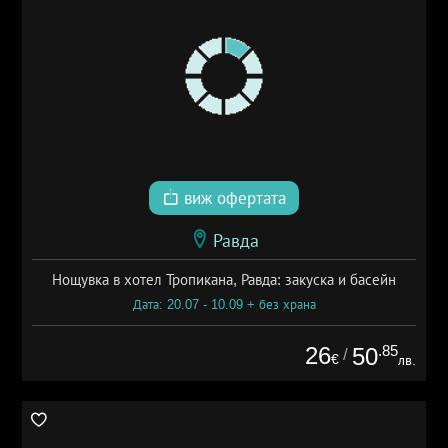
виж офертата
Равда
Нощувка в хотел Тропикана, Равда: закуска и басейн
Дата: 20.07 - 10.09 + без храна
26
.85
50
/
€
лв.