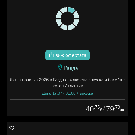
виж офертата
Равда
Лятна почивка 2026 в Равда с включена закуска и басейн в
хотел Атлантик
Дата: 17.07 - 31.08 + закуска
.75
.70
40
79
/
€
лв.