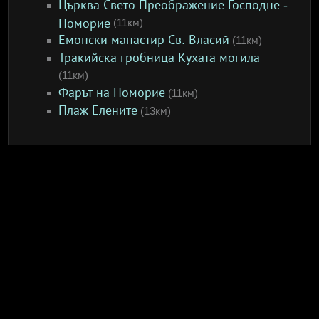
Църква Свето Преображение Господне -
Поморие
(11км)
Емонски манастир Св. Власий
(11км)
Тракийска гробница Кухата могила
(11км)
Фарът на Поморие
(11км)
Плаж Елените
(13км)