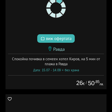
виж офертата
Равда
Спокойна почивка в семеен хотел Киров, на 5 мин от
плажа в Равда
Дата: 15.07 - 14.09 + без храна
26
.85
50
/
€
лв.