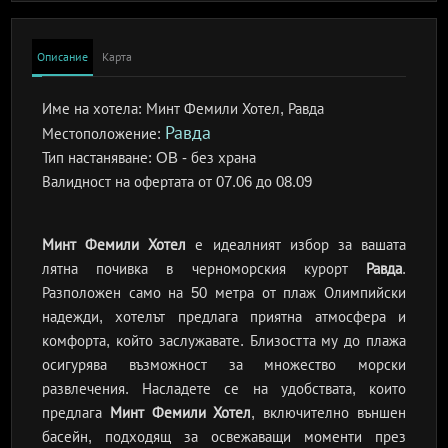
Описание
Карта
Име на хотела:
Минт Фемили Хотел, Равда
Равда
Местоположение:
Тип настаняване:
OB - без храна
Валидност на офертата
от 07.06 до 08.09
Минт Фемили Хотел
е идеалният избор за вашата
лятна почивка в черноморския курорт
Равда
.
Разположен само на 50 метра от плаж Олимпийски
надежди, хотелът предлага приятна атмосфера и
комфорта, който заслужавате. Близостта му до плажа
осигурява възможност за множество морски
развлечения. Насладете се на удобствата, които
предлага
Минт Фемили Хотел
, включително външен
басейн, подходящ за освежаващи моменти през