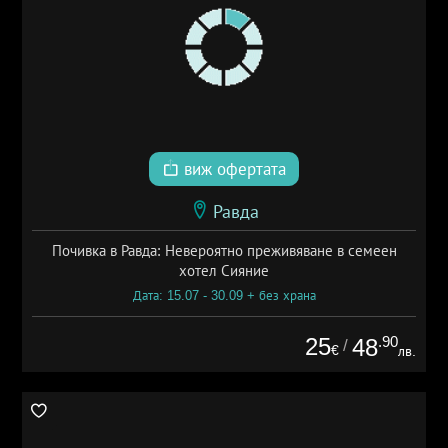
виж офертата
Равда
Почивка в Равда: Невероятно преживяване в семеен
хотел Сияние
Дата: 15.07 - 30.09 + без храна
25
.90
48
/
€
лв.