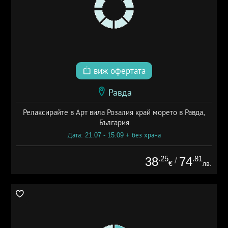
виж офертата
Равда
Релаксирайте в Арт вила Розалия край морето в Равда,
България
Дата: 21.07 - 15.09 + без храна
.25
.81
38
74
/
€
лв.