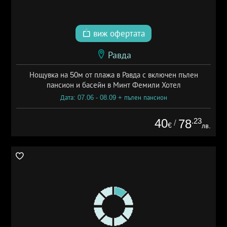
виж офертата
Равда
Нощувка на 50м от плажа в Равда с включен пълен
пансион и басейн в Минт Фемили Хотел
Дата: 07.06 - 08.09 + пълен пансион
40
.23
78
/
€
лв.