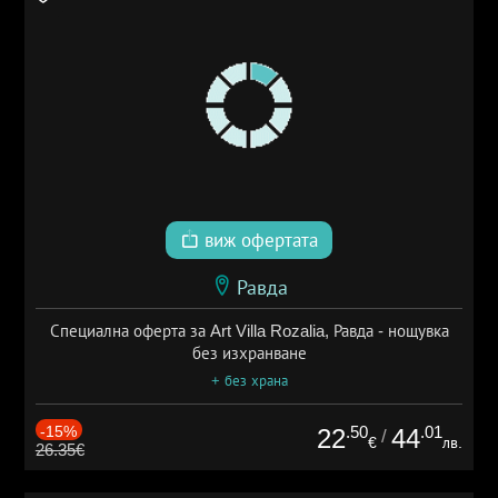
виж офертата
Равда
Специална оферта за Art Villa Rozalia, Равда - нощувка
без изхранване
+ без храна
-15%
.50
.01
22
44
/
€
лв.
26.35€