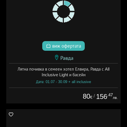
виж офертата
Равда
Лятна почивка в семеен хотел Елвира, Равда с All
Inclusive Light и басейн
Дата: 01.07 - 30.09 + all inclusive
80
.47
156
/
€
лв.