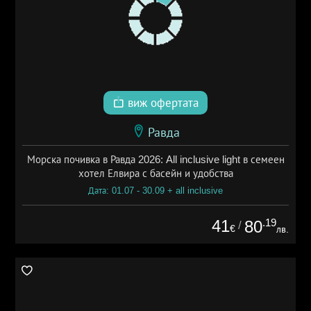
виж офертата
Равда
Морска почивка в Равда 2026: All inclusive light в семеен
хотел Елвира с басейн и удобства
Дата: 01.07 - 30.09 + all inclusive
41
.19
80
/
€
лв.