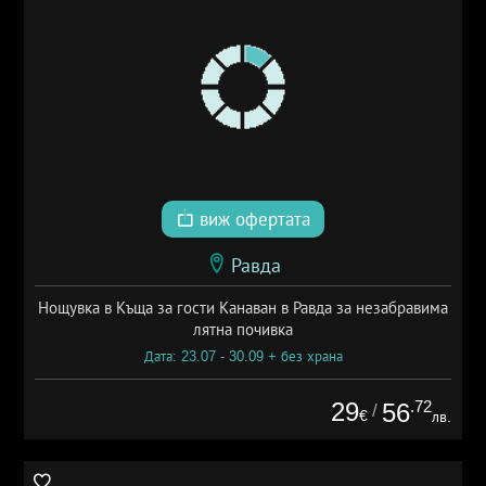
виж офертата
Равда
Нощувка в Къща за гости Канаван в Равда за незабравима
лятна почивка
Дата: 23.07 - 30.09 + без храна
29
.72
56
/
€
лв.