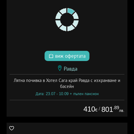
виж офертата
Равда
Лятна почивка в Хотел Сага край Равда с изхранване и
басейн
Дата: 23.07 - 10.09 + пълен пансион
410
.89
801
/
€
лв.