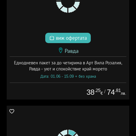
виж офертата
Равда
Еднодневен пакет за до четирима в Арт Вила Розалия,
Равда - уют и спокойствие край морето
Дата: 01.06 - 15.09 + без храна
.25
.81
38
74
/
€
лв.