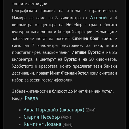
топлите летни дни.
Географската локация на хотела е стратегическа.
Ахелой
Намира се само на 3 километра от
и 4
километра от центъра на
Несебър
- град с богато
културно наследство и безброй атракции. Желаещите
забавление могат да посетят
Слънчев бряг
, който е
само на 7 километра разстояние. За тези, които
пристигат чрез авиокомпания,
летище Бургас
е на 25
километра, а центърът на
Бургас
е на 30 километра.
Удобството и красотата, които предлагат тези близки
дестинации, правят
Минт Фемили Хотел
изключителен
избор за всеки госталифохолик.
Забележителности в близост до Минт Фемили Хотел,
Равда
Равда,
Аква Парадайз (аквапарк)
(2км)
Стария Несебър
(4км)
Къмпинг Лозана
(4км)