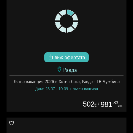
виж офертата
Равда
Лятна ваканция 2026 в Хотел Сага, Равда - ТВ Чужбина
Дата: 23.07 - 10.09 + пълен пансион
502
.83
981
/
€
лв.