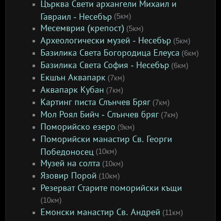
Църква Свети архангели Михаил и
Гавраил - Несебър
(5км)
Месемврия (крепост)
(5км)
Археологически музей - Несебър
(5км)
Базилика Света Богородица Елеуса
(6км)
Базилика Света София - Несебър
(6км)
Екшън Аквапарк
(7км)
Аквапарк Кубан
(7км)
Картинг писта Слънчев Бряг
(7км)
Мол Роял Бийч - Слънчев бряг
(7км)
Поморийско езеро
(9км)
Поморийски манастир Св. Георги
Победоносец
(10км)
Музей на солта
(10км)
Язовир Порой
(10км)
Резерват Старите поморийски къщи
(10км)
Емонски манастир Св. Андрей
(11км)