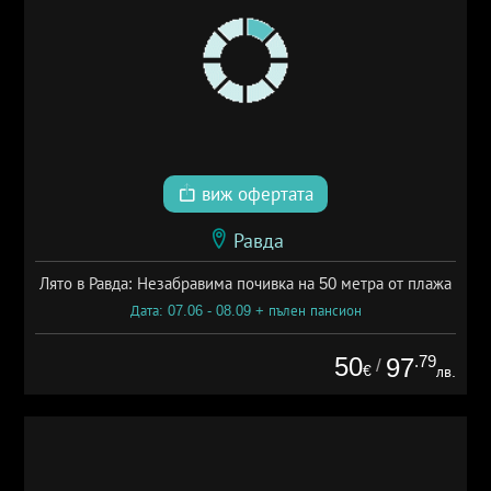
виж офертата
Равда
Лято в Равда: Незабравима почивка на 50 метра от плажа
Дата: 07.06 - 08.09 + пълен пансион
50
.79
97
/
€
лв.