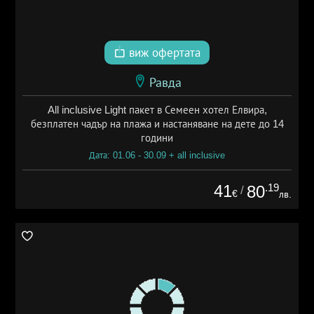
виж офертата
Равда
All inclusive Light пакет в Семеен хотел Елвира,
безплатен чадър на плажа и настаняване на дете до 14
години
Дата: 01.06 - 30.09 + all inclusive
41
.19
80
/
€
лв.