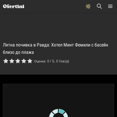
Почивки
Стоки
В града
Всички оферти
Ofertini
Лятна почивка в Равда: Хотел Минт Фемили с басейн
близо до плажа
Оценка:
0
/
5
,
0
Глас(а)