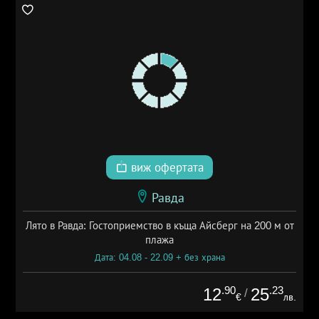
виж офертата
Равда
Лято в Равда: Гостоприемство в къща Айсберг на 200 м от
плажа
Дата: 04.08 - 22.09 + без храна
.90
.23
12
25
/
€
лв.