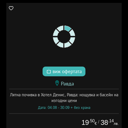
виж офертата
Равда
Лятна почивка в Хотел Денис, Равда: нощувка и басейн на
изгодни цени
Дата: 04.08 - 30.09 + без храна
.50
.14
19
38
/
€
лв.