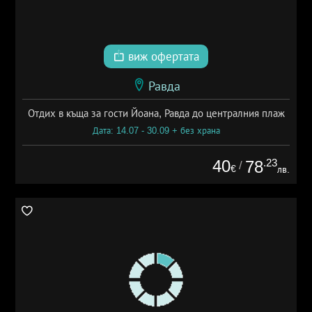
виж офертата
Равда
Отдих в къща за гости Йоана, Равда до централния плаж
Дата: 14.07 - 30.09 + без храна
40
.23
78
/
€
лв.