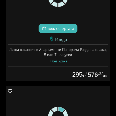
виж офертата
Равда
Лятна ваканция в Апартаменти Панорама Равда на плажа,
5 или 7 нощувки
+ без храна
295
.97
576
/
€
лв.