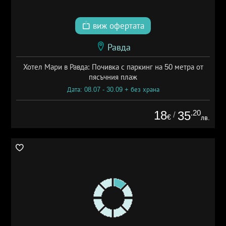
виж офертата
Равда
Хотел Мари в Равда: Почивка с паркинг на 50 метра от
пясъчния плаж
Дата: 08.07 - 30.09 + без храна
18
.20
35
/
€
лв.