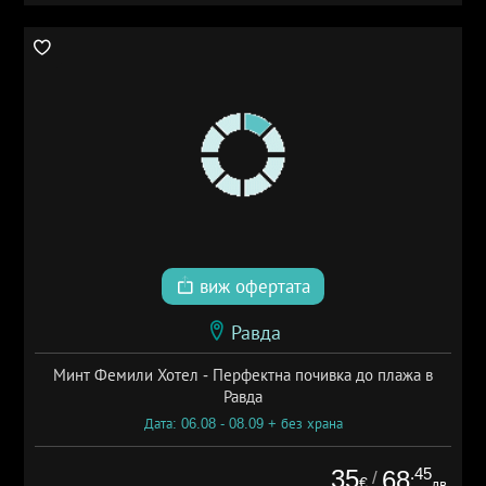
виж офертата
Равда
Минт Фемили Хотел - Перфектна почивка до плажа в
Равда
Дата: 06.08 - 08.09 + без храна
35
.45
68
/
€
лв.