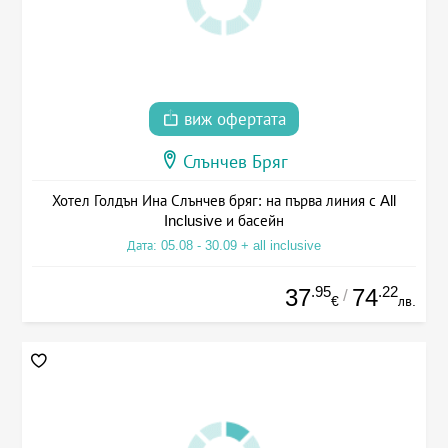
виж офертата
Слънчев Бряг
Хотел Голдън Ина Слънчев бряг: на първа линия с All
Inclusive и басейн
Дата: 05.08 - 30.09 + all inclusive
.95
.22
37
74
/
€
лв.