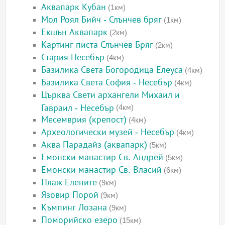
Аквапарк Кубан
(1км)
Мол Роял Бийч - Слънчев бряг
(1км)
Екшън Аквапарк
(2км)
Картинг писта Слънчев Бряг
(2км)
Стария Несебър
(4км)
Базилика Света Богородица Елеуса
(4км)
Базилика Света София - Несебър
(4км)
Църква Свети архангели Михаил и
Гавраил - Несебър
(4км)
Месемврия (крепост)
(4км)
Археологически музей - Несебър
(4км)
Аква Парадайз (аквапарк)
(5км)
Емонски манастир Св. Андрей
(5км)
Емонски манастир Св. Власий
(6км)
Плаж Елените
(9км)
Язовир Порой
(9км)
Къмпинг Лозана
(9км)
Поморийско езеро
(15км)