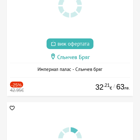
виж офертата
Слънчев Бряг
Империал палас - Слънчев бряг
-25%
.21
63
32
/
лв.
€
42.95€