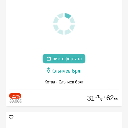
виж офертата
Слънчев Бряг
Котва - Слънчев бряг
-21%
.70
62
31
/
лв.
€
39.88€