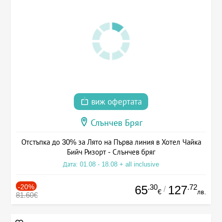
виж офертата
Слънчев Бряг
Отстъпка до 30% за Лято на Първа линия в Хотел Чайка
Бийч Ризорт - Слънчев бряг
Дата: 01.08 - 18.08 + all inclusive
-20%
.30
.72
65
127
/
€
лв.
81.60€