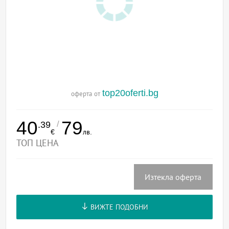
top20oferti.bg
оферта от
40
79
/
.39
€
лв.
ТОП ЦЕНА
Изтекла оферта
ВИЖТЕ ПОДОБНИ