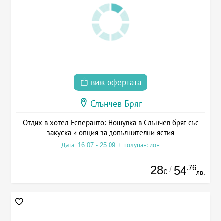
виж офертата
Слънчев Бряг
Отдих в хотел Есперанто: Нощувка в Слънчев бряг със
закуска и опция за допълнителни ястия
Дата: 16.07 - 25.09 + полупансион
28
.76
54
/
€
лв.