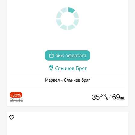
виж офертата
Слънчев Бряг
Марвел - Слънчев бряг
-30%
.28
69
35
/
лв.
€
50.11€