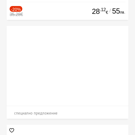
-20%
.12
55
28
/
лв.
€
35.28€
специално предложение