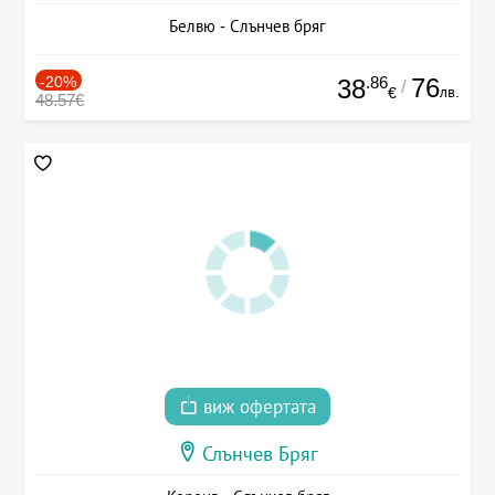
Белвю - Слънчев бряг
-20%
.86
76
38
/
лв.
€
48.57€
виж офертата
Слънчев Бряг