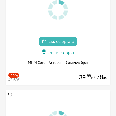
виж офертата
Слънчев Бряг
МПМ Хотел Астория - Слънчев бряг
-20%
.88
78
39
/
лв.
€
49.60€