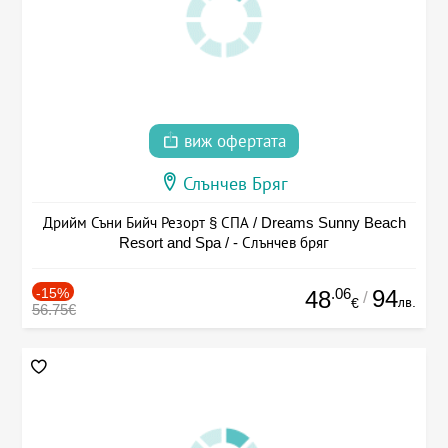
виж офертата
Слънчев Бряг
Дрийм Съни Бийч Резорт § СПА / Dreams Sunny Beach
Resort and Spa / - Слънчев бряг
-15%
.06
94
48
/
лв.
€
56.75€