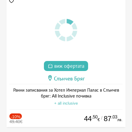
виж офертата
Слънчев Бряг
Ранни записвания за Хотел Империал Палас в Слънчев
бряг: All Inclusive почивка
+ all inclusive
-10%
.50
.03
44
87
/
€
лв.
49.40€