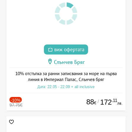
виж офертата
Слънчев Бряг
10% отстъпка за ранни записвания за море на първа
линия в Империал Палас, Слънчев бряг
Дата: 22.05 - 22.09 + all inclusive
-10%
88
.11
172
/
€
лв.
97.75€