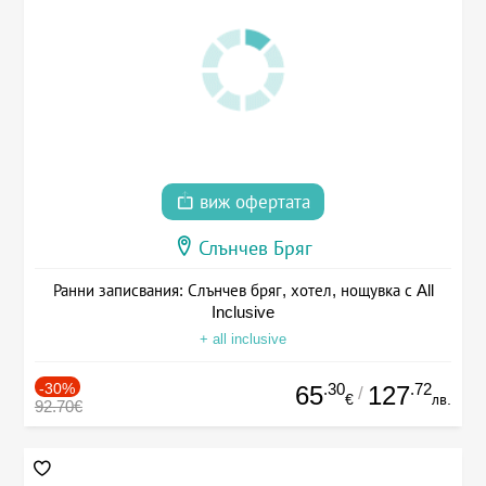
виж офертата
Слънчев Бряг
Ранни записвания: Слънчев бряг, хотел, нощувка с All
Inclusive
+ all inclusive
-30%
.30
.72
65
127
/
€
лв.
92.70€