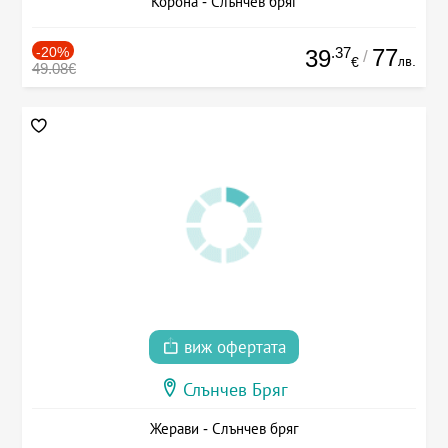
Корона - Слънчев бряг
-20%
.37
77
39
/
лв.
€
49.08€
виж офертата
Слънчев Бряг
Жерави - Слънчев бряг