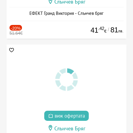
Слънчев Бряг
ЕФЕКТ Гранд Виктория - Слънчев бряг
-20%
.42
81
41
/
лв.
€
51.64€
виж офертата
Слънчев Бряг