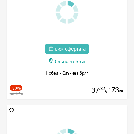
виж офертата
Слънчев Бряг
Нобел - Слънчев бряг
-30%
.32
73
37
/
лв.
€
53.17€