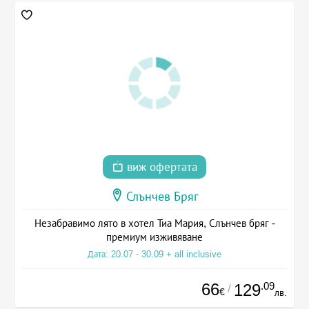
виж офертата
Слънчев Бряг
Незабравимо лято в хотел Тиа Мария, Слънчев бряг -
премиум изживяване
Дата: 20.07 - 30.09 + all inclusive
66
.09
129
/
€
лв.