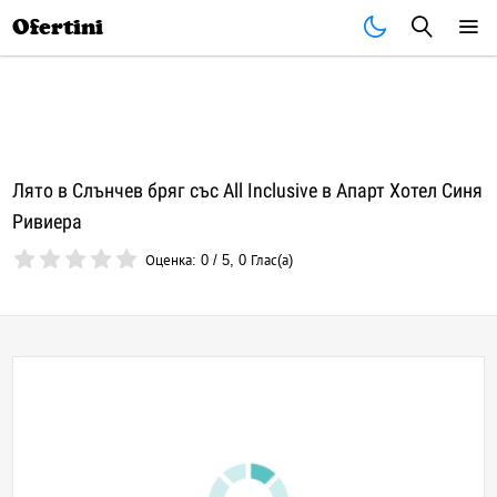
Почивки
Стоки
В града
Всички оферти
Ofertini
Лято в Слънчев бряг със All Inclusive в Апарт Хотел Синя
Ривиера
Оценка:
0
/
5
,
0
Глас(а)