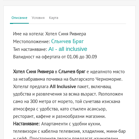
Описание
Условия
Карта
Име на хотела:
Хотел Синя Ривиера
Слънчев Бряг
Местоположение:
AI - all inclusive
Тип настаняване:
Валидност на офертата
от 01.06 до 30.09
Хотел Синя Ривиера
в
Слънчев бряг
е идеалното място
за незабравима почивка на българското Черноморие.
Хотелът предлага
All Inclusive
пакет, включващ
удобства и развлечения за всяка възраст. Разположен
само на 300 метра от морето, той съчетава изискана
атмосфера с удобства, като стъклен асансьор,
ресторант, кафене и разнообразни магазини.
Настаняване:
Апартаменти с удобни кухни,
телевизори с кабелна телевизия, хладилник, мини-бар
и сейф. Просторните тераси предлагат изумителни