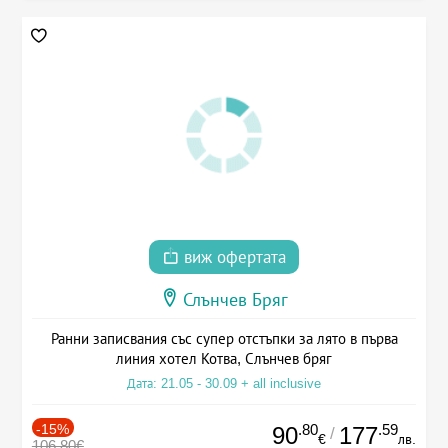
виж офертата
Слънчев Бряг
Ранни записвания със супер отстъпки за лято в първа
линия хотел Котва, Слънчев бряг
Дата: 21.05 - 30.09 + all inclusive
-15%
.80
.59
90
177
/
€
лв.
106.80€