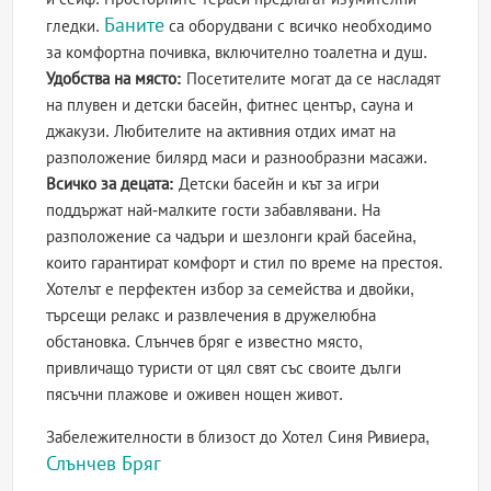
Баните
гледки.
са оборудвани с всичко необходимо
за комфортна почивка, включително тоалетна и душ.
Удобства на място:
Посетителите могат да се насладят
на плувен и детски басейн, фитнес център, сауна и
джакузи. Любителите на активния отдих имат на
разположение билярд маси и разнообразни масажи.
Всичко за децата:
Детски басейн и кът за игри
поддържат най-малките гости забавлявани. На
разположение са чадъри и шезлонги край басейна,
които гарантират комфорт и стил по време на престоя.
Хотелът е перфектен избор за семейства и двойки,
търсещи релакс и развлечения в дружелюбна
обстановка. Слънчев бряг е известно място,
привличащо туристи от цял свят със своите дълги
пясъчни плажове и оживен нощен живот.
Забележителности в близост до Хотел Синя Ривиера,
Слънчев Бряг