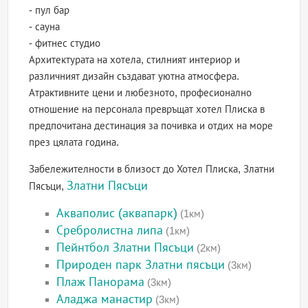
- пул бар
- сауна
- фитнес студио
Архитектурата на хотела, стилният интериор и
различният дизайн създават уютна атмосфера.
Атрактивните цени и любезното, професионално
отношение на персонала превръщат хотел Плиска в
предпочитана дестинация за почивка и отдих на море
през цялата година.
Забележителности в близост до Хотел Плиска, Златни
Златни Пясъци
Пясъци,
Акваполис (аквапарк)
(1км)
Сребролистна липа
(1км)
Пейнтбол Златни Пясъци
(2км)
Природен парк Златни пясъци
(3км)
Плаж Панорама
(3км)
Аладжа манастир
(3км)