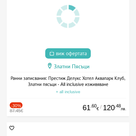
виж офертата
Златни Пясъци
Ранни записвания: Престиж Делукс Хотел Аквапарк Клуб,
Златни пясъци - All inclusive изживяване
+ all inclusive
-30%
.60
.48
61
120
/
€
лв.
87.45€