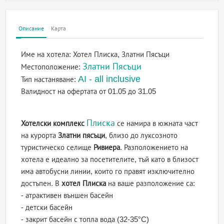
Описание
Карта
Име на хотела:
Хотел Плиска, Златни Пясъци
Златни Пясъци
Местоположение:
AI - all inclusive
Тип настаняване:
Валидност на офертата
от 01.05 до 31.05
Плиска
Хотелски комплекс
се намира в южната част
на курорта
Златни пясъци
, близо до луксозното
туристическо селище
Ривиера
. Разположението на
хотела е идеално за посетителите, тъй като в близост
има автобусни линии, които го правят изключително
достъпен. В
хотел Плиска
на ваше разположение са:
- атрактивен външен басейн
- детски басейн
- закрит басейн с топла вода (32-35°C)