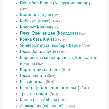
Пейнтбол Варна (Аладжа манастир)
(3км)
Къмпинг Лагуна
(3км)
Кабакум (плаж)
(4км)
Крепост Кранея
(5км)
Плаж Слънчев ден (Кокодива)
(6км)
Конна база Кичево
(6км)
Университетски екопарк Варна
(7км)
Плаж Ванила Бийч
(7км)
Варненски манастир Св. св. Константин
и Елена
(8км)
Картинг писта Варна
(9км)
Плаж Балтата
(9км)
Евксиноград
(9км)
Балтата (поддържан резерват)
(9км)
Траката (плаж)
(9км)
Конна база Албена
(9км)
Аквамания (аквапарк)
(10км)