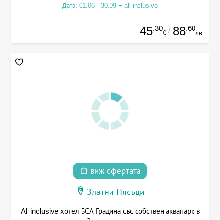
Дата: 01.06 - 30.09 + all inclusive
.30
.60
45
88
/
€
лв.
виж офертата
Златни Пясъци
All inclusive хотел БСА Градина със собствен аквапарк в