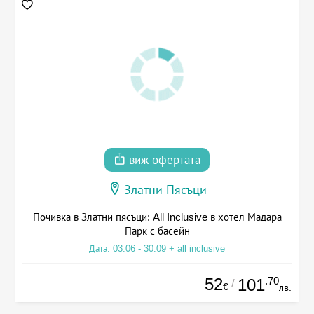
виж офертата
Златни Пясъци
Почивка в Златни пясъци: All Inclusive в хотел Мадара
Парк с басейн
Дата: 03.06 - 30.09 + all inclusive
52
.70
101
/
€
лв.