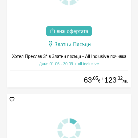
виж офертата
Златни Пясъци
Хотел Преслав 3* в Златни пясъци - All Inclusive почивка
Дата: 01.06 - 30.09 + all inclusive
.05
.32
63
123
/
€
лв.