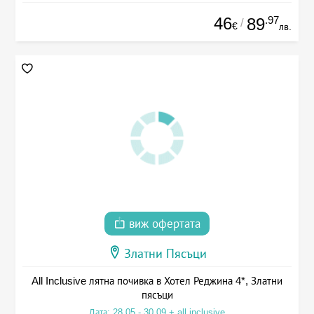
46
.97
89
/
€
лв.
виж офертата
Златни Пясъци
All Inclusive лятна почивка в Хотел Реджина 4*, Златни
пясъци
Дата: 28.05 - 30.09 + all inclusive