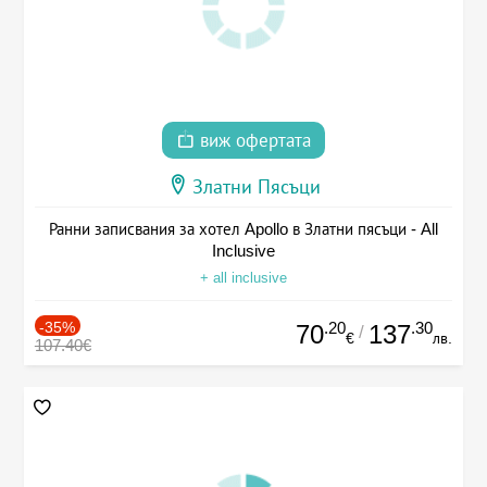
виж офертата
Златни Пясъци
Ранни записвания за хотел Apollo в Златни пясъци - All
Inclusive
+ all inclusive
-35%
.20
.30
70
137
/
€
лв.
107.40€