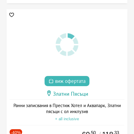
виж офертата
Златни Пясъци
Ранни записвания в Престиж Хотел и Аквапарк, Златни
пясъци с ол инклузив
+ all inclusive
-40%
.50
.33
/