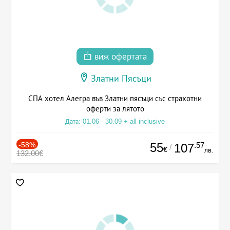
виж офертата
Златни Пясъци
СПА хотел Алегра във Златни пясъци със страхотни
оферти за лятото
Дата: 01.06 - 30.09 + all inclusive
-58%
55
.57
107
/
€
лв.
132.00€