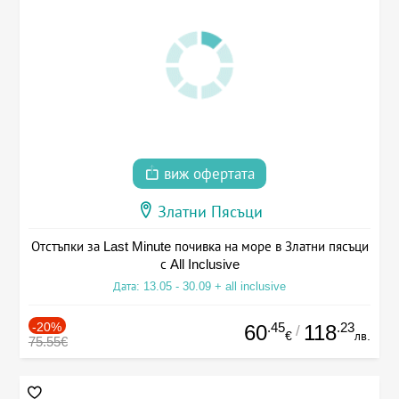
виж офертата
Златни Пясъци
Отстъпки за Last Minute почивка на море в Златни пясъци
с All Inclusive
Дата: 13.05 - 30.09 + all inclusive
-20%
.45
.23
60
118
/
€
лв.
75.55€