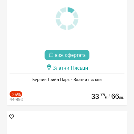
виж офертата
Златни Пясъци
Берлин Грийн Парк - Златни пясъци
-25%
.75
66
33
/
лв.
€
44.99€