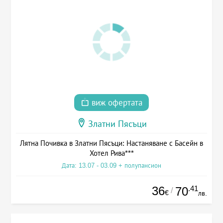
виж офертата
Златни Пясъци
Лятна Почивка в Златни Пясъци: Настаняване с Басейн в
Хотел Рива***
Дата: 13.07 - 03.09 + полупансион
36
.41
70
/
€
лв.