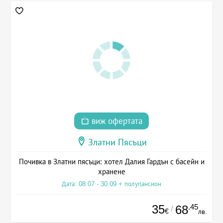
виж офертата
Златни Пясъци
Почивка в Златни пясъци: хотел Далия Гардън с басейн и
хранене
Дата: 08.07 - 30.09 + полупансион
35
.45
68
/
€
лв.