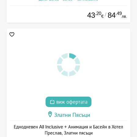
.20
.49
43
84
/
€
лв.
виж офертата
Златни Пясъци
Еднодневен All Inclusive + Анимация и Басейн в Хотел
Преслав, Златни пясъци