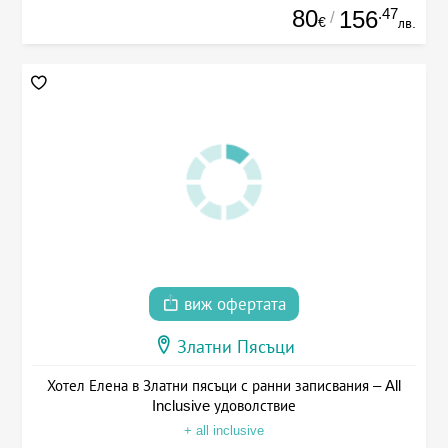
80
.47
156
/
€
лв.
виж офертата
Златни Пясъци
Хотел Елена в Златни пясъци с ранни записвания – All
Inclusive удоволствие
+ all inclusive