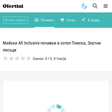
Ofertini
Почивки
Стоки
В града
Всички оферти
Майски All Inclusive почивки в хотел Плиска, Златни
пясъци
Оценка:
0
/
5
,
0
Глас(а)