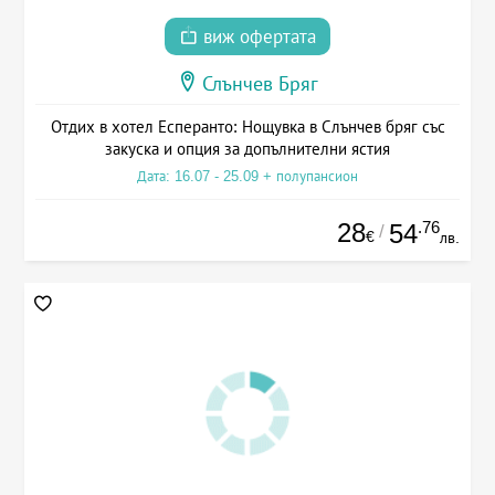
виж офертата
Слънчев Бряг
Отдих в хотел Есперанто: Нощувка в Слънчев бряг със
закуска и опция за допълнителни ястия
Дата: 16.07 - 25.09 + полупансион
28
.76
54
/
€
лв.