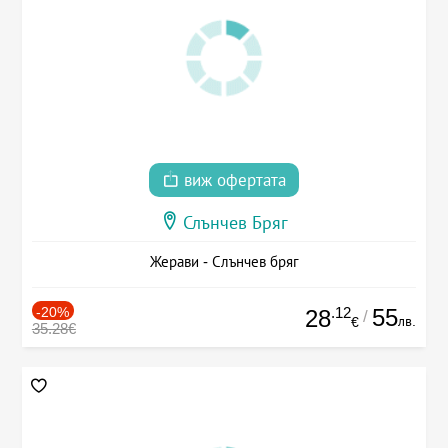
виж офертата
Слънчев Бряг
Жерави - Слънчев бряг
-20%
.12
55
28
/
лв.
€
35.28€