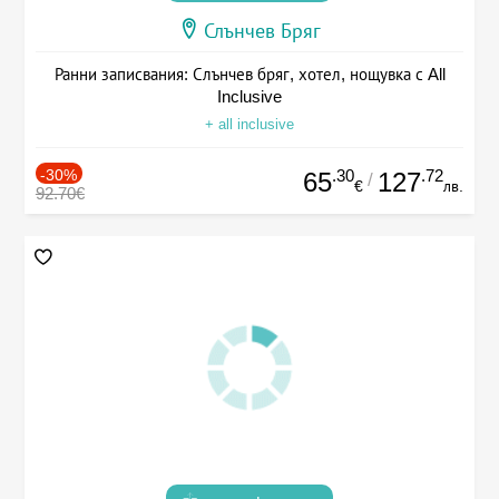
Слънчев Бряг
Ранни записвания: Слънчев бряг, хотел, нощувка с All
Inclusive
+ all inclusive
-30%
.30
.72
65
127
/
€
лв.
92.70€