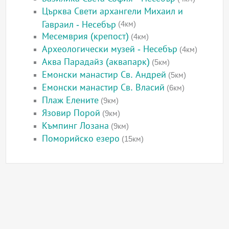
Църква Свети архангели Михаил и
Гавраил - Несебър
(4км)
Месемврия (крепост)
(4км)
Археологически музей - Несебър
(4км)
Аква Парадайз (аквапарк)
(5км)
Емонски манастир Св. Андрей
(5км)
Емонски манастир Св. Власий
(6км)
Плаж Елените
(9км)
Язовир Порой
(9км)
Къмпинг Лозана
(9км)
Поморийско езеро
(15км)