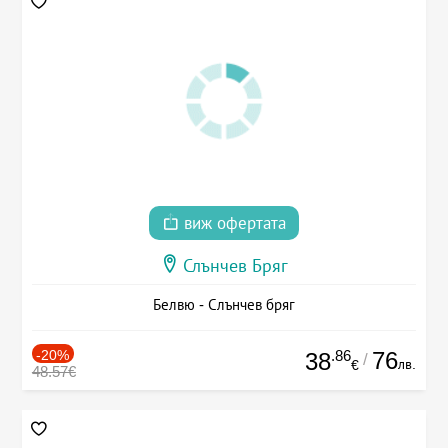
виж офертата
Слънчев Бряг
Белвю - Слънчев бряг
-20%
.86
76
38
/
лв.
€
48.57€