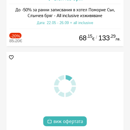
До -50% за ранни записвания в хотел Поморие Сън,
Слънчев бряг - All inclusive изживяване
Дата: 22.05 - 26.09 + all inclusive
-20%
.15
.29
68
133
/
€
лв.
85.20€
виж офертата