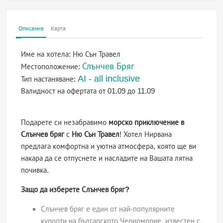
Описание
Карта
Име на хотела:
Ню Сън Травел
Слънчев Бряг
Местоположение:
AI - all inclusive
Тип настаняване:
Валидност на офертата
от 01.09 до 11.09
Подарете си незабравимо
морско приключение в
Слънчев бряг
с
Ню Сън Травел
! Хотел Нирвана
предлага комфортна и уютна атмосфера, която ще ви
накара да се отпуснете и насладите на Вашата лятна
почивка.
Защо да изберете Слънчев бряг?
Слънчев бряг е един от най-популярните
курорти на българското Черноморие, известен с