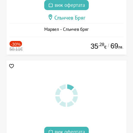
виж офертата
Слънчев Бряг
Марвел - Слънчев бряг
-30%
.28
69
35
/
лв.
€
50.11€
виж офертата