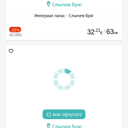
Слънчев Бряг
Империал палас - Слънчев бряг
-25%
.21
63
32
/
лв.
€
42.95€
виж офертата
Слънчев Бряг