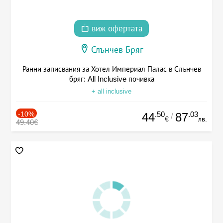
виж офертата
Слънчев Бряг
Ранни записвания за Хотел Империал Палас в Слънчев
бряг: All Inclusive почивка
+ all inclusive
-10%
.50
.03
44
87
/
€
лв.
49.40€