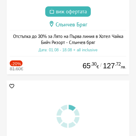
виж офертата
Слънчев Бряг
Отстъпка до 30% за Лято на Първа линия в Хотел Чайка
Бийч Ризорт - Слънчев бряг
Дата: 01.08 - 18.08 + all inclusive
-20%
.30
.72
65
127
/
€
лв.
81.60€