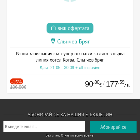
виж офертата
Слънчев Бряг
Ранни записвания със супер отстъпки за лято в първа
линия хотел Котва, Слънчев бряг
Дата: 21.05 - 30.09 + all inclusive
-15%
.80
.59
90
177
/
€
лв.
106.80€
АБОНИРАЙ СЕ ЗА НАШИЯ Е-БЮЛЕТИН
Без спам. Отказ по всяко време.