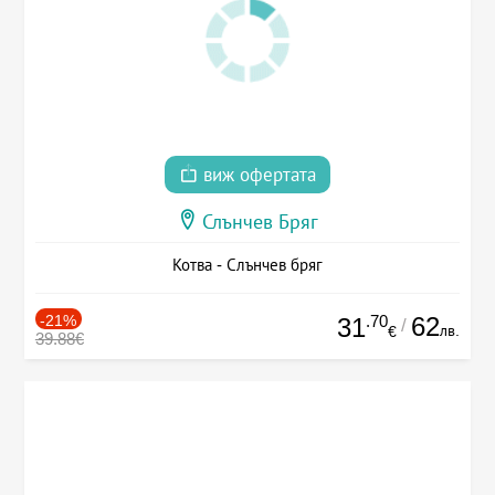
виж офертата
Слънчев Бряг
Котва - Слънчев бряг
-21%
.70
62
31
/
лв.
€
39.88€