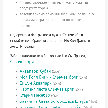
Фитнес съоръжения за тези, които искат да
поддържат форма.
Хотелът приема домашни любимци, за да не се
налага да се разделяте с тях по време на
почивката.
Подарете си безгрижие и лукс в
Слънчев бряг
и
създайте незабравими спомени с
Ню Сън Травел
в
хотел Нирвана!
Забележителности в близост до Ню Сън Травел,
Слънчев Бряг
Аквапарк Кубан
(1км)
Мол Роял Бийч - Слънчев бряг
(1км)
Екшън Аквапарк
(2км)
Картинг писта Слънчев Бряг
(2км)
Стария Несебър
(4км)
Базилика Света Богородица Елеуса
(4км)
Базилика Света София - Несебър
(4км)