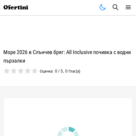
Почивки
Стоки
В града
Всички оферти
Ofertini
Море 2026 в Слънчев бряг: All Inclusive почивка с водни
пързалки
Оценка:
0
/
5
,
0
Глас(а)