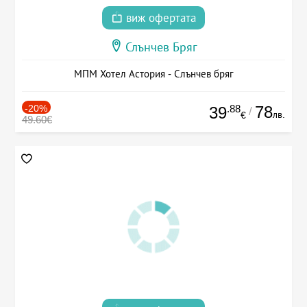
виж офертата
Слънчев Бряг
МПМ Хотел Астория - Слънчев бряг
-20%
.88
78
39
/
лв.
€
49.60€