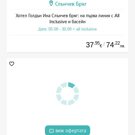
Слънчев Бряг
Хотел Голдън Ина Слънчев бряг: на първа линия с All
Inclusive и басейн
Дата: 05.08 - 30.09 + all inclusive
.95
.22
37
74
/
€
лв.
виж офертата