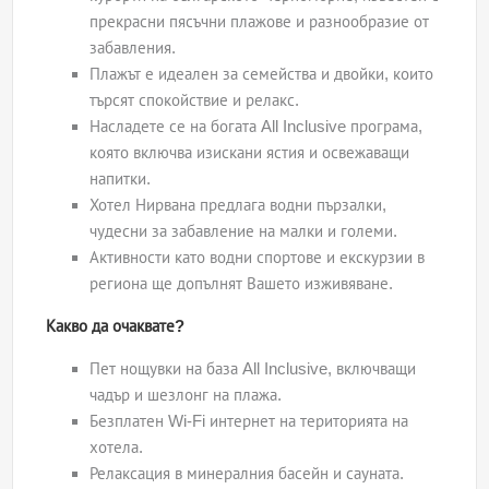
прекрасни пясъчни плажове и разнообразие от
забавления.
Плажът е идеален за семейства и двойки, които
търсят спокойствие и релакс.
Насладете се на богата All Inclusive програма,
която включва изискани ястия и освежаващи
напитки.
Хотел Нирвана предлага водни пързалки,
чудесни за забавление на малки и големи.
Активности като водни спортове и екскурзии в
региона ще допълнят Вашето изживяване.
Какво да очаквате?
Пет нощувки на база All Inclusive, включващи
чадър и шезлонг на плажа.
Безплатен Wi-Fi интернет на територията на
хотела.
Релаксация в минералния басейн и сауната.