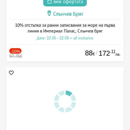
виж офертата
Слънчев Бряг
10% отстъпка за ранни записвания за море на първа
линия в Империал Палас, Слънчев бряг
Дата: 22.05 - 22.09 + all inclusive
-10%
88
.11
172
/
€
лв.
97.75€