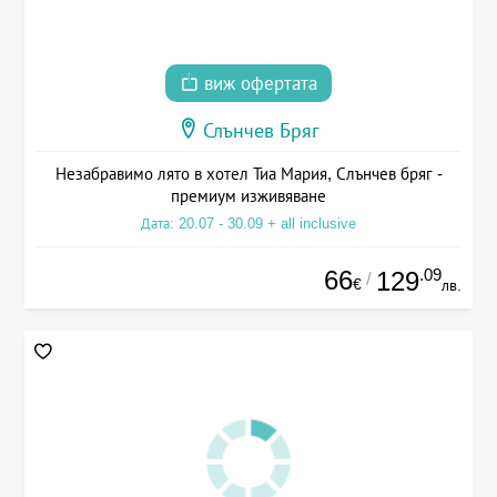
виж офертата
Слънчев Бряг
Незабравимо лято в хотел Тиа Мария, Слънчев бряг -
премиум изживяване
Дата: 20.07 - 30.09 + all inclusive
66
.09
129
/
€
лв.