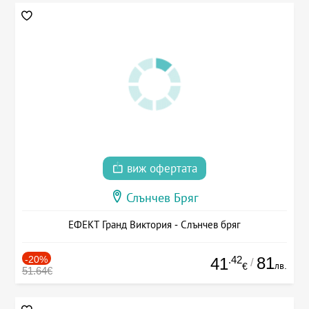
виж офертата
Слънчев Бряг
ЕФЕКТ Гранд Виктория - Слънчев бряг
-20%
.42
81
41
/
лв.
€
51.64€