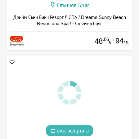
Слънчев Бряг
Дрийм Съни Бийч Резорт § СПА / Dreams Sunny Beach
Resort and Spa / - Слънчев бряг
-15%
.06
94
48
/
лв.
€
56.75€
виж офертата