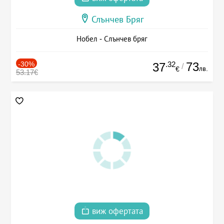
Слънчев Бряг
Нобел - Слънчев бряг
-30%
.32
73
37
/
лв.
€
53.17€
виж офертата