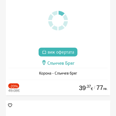
виж офертата
Слънчев Бряг
Корона - Слънчев бряг
-20%
.37
77
39
/
лв.
€
49.08€