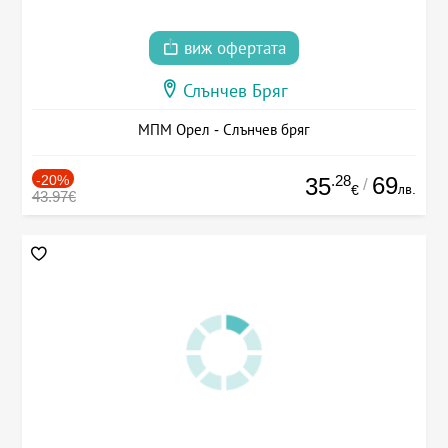
виж офертата
Слънчев Бряг
МПМ Орел - Слънчев бряг
-20%
.28
69
35
/
лв.
€
43.97€