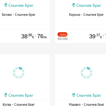
Слънчев Бряг
Слънчев Бряг
Белвю - Слънчев бряг
Корона - Слънчев бряг
.86
76
-20%
.37
38
39
/
/
лв.
€
€
49.08€
Слънчев Бряг
Слънчев Бряг
Котва - Слънчев бряг
Марвел - Слънчев бряг