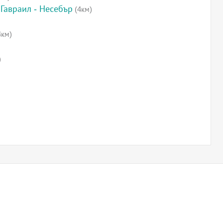
Гавраил - Несебър
(4км)
4км)
)