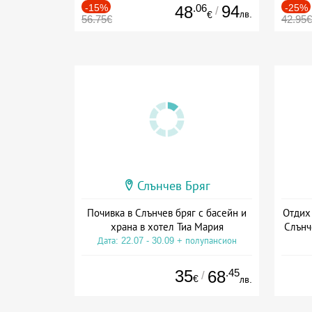
-15%
.06
94
-25%
48
/
лв.
€
56.75€
42.95€
Слънчев Бряг
Почивка в Слънчев бряг с басейн и
Отдих
храна в хотел Тиа Мария
Слънч
Дата: 22.07 - 30.09 + полупансион
Дат
35
.45
68
/
€
лв.