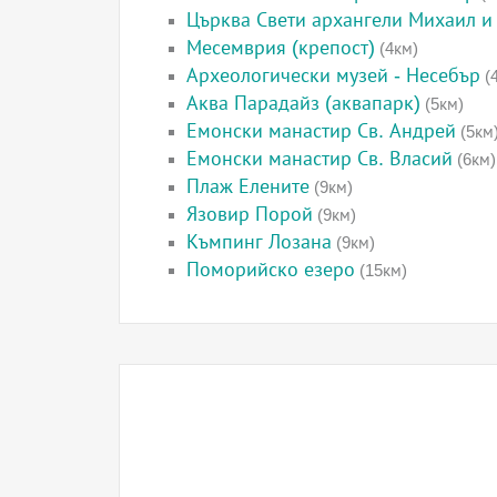
Църква Свети архангели Михаил и 
Месемврия (крепост)
(4км)
Археологически музей - Несебър
(
Аква Парадайз (аквапарк)
(5км)
Емонски манастир Св. Андрей
(5км
Емонски манастир Св. Власий
(6км)
Плаж Елените
(9км)
Язовир Порой
(9км)
Къмпинг Лозана
(9км)
Поморийско езеро
(15км)