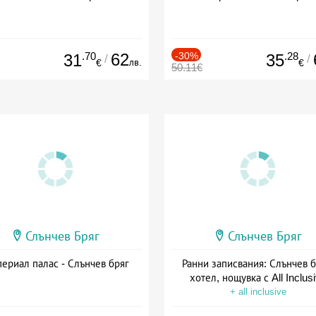
.70
62
-30%
.28
31
35
/
/
лв.
€
€
50.11€
Слънчев Бряг
Слънчев Бряг
ериал палас - Слънчев бряг
Ранни записвания: Слънчев б
хотел, нощувка с All Inclus
+ all inclusive