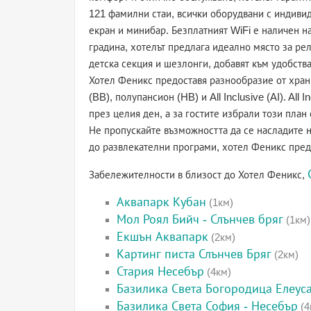
121 фамилни стаи, всички оборудвани с индиви
екран и минибар. Безплатният WiFi е наличен н
градина, хотелът предлага идеално място за ре
детска секция и шезлонги, добавят към удобства
Хотел Феникс предоставя разнообразие от хран
(BB), полупансион (HB) и All Inclusive (AI). All
през целия ден, а за гостите избрали този план
Не пропускайте възможността да се насладите н
до развлекателни програми, хотел Феникс пред
Забележителности в близост до Хотел Феникс,
Аквапарк Кубан
(1км)
Мол Роял Бийч - Слънчев бряг
(1км)
Екшън Аквапарк
(2км)
Картинг писта Слънчев Бряг
(2км)
Стария Несебър
(4км)
Базилика Света Богородица Елеус
Базилика Света София - Несебър
(4