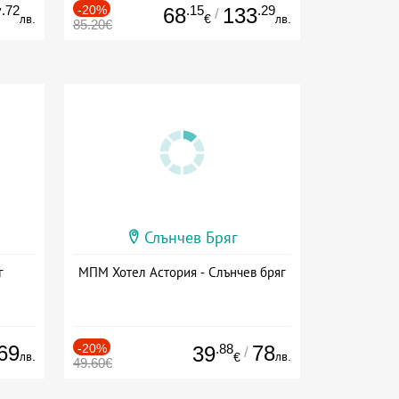
.72
-20%
.15
.29
7
68
133
/
лв.
€
лв.
85.20€
Слънчев Бряг
г
МПМ Хотел Астория - Слънчев бряг
69
-20%
.88
78
39
/
лв.
лв.
€
49.60€