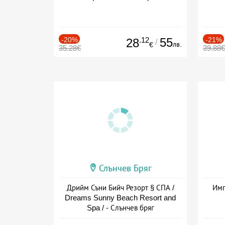
-20%
.12
55
-21%
28
/
лв.
€
35.28€
39.88€
Слънчев Бряг
Дрийм Съни Бийч Резорт § СПА /
Имп
Dreams Sunny Beach Resort and
Spa / - Слънчев бряг