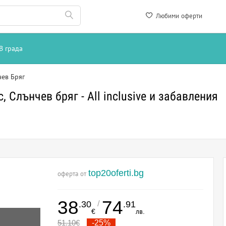
Любими оферти
В града
чев Бряг
 Слънчев бряг - All inclusive и забавления
top20oferti.bg
оферта от
38
74
/
.30
.91
€
лв.
51.10
€
-25%