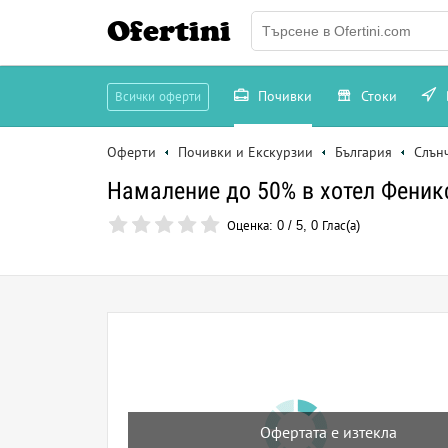
Ofertini
Почивки
Стоки
Всички оферти
Оферти
Почивки и Екскурзии
България
Слън
Намаление до 50% в хотел Феникс,
Оценка:
0
/
5
,
0
Глас(а)
Офертата е изтекла