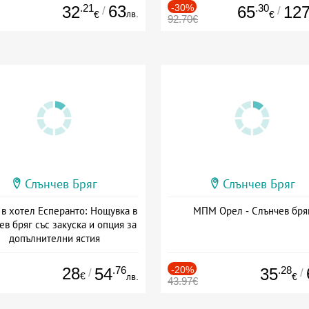
.21
63
-30%
.30
32
65
12
/
/
лв.
€
€
92.70€
Слънчев Бряг
Слънчев Бряг
 в хотел Есперанто: Нощувка в
МПМ Орел - Слънчев бря
ев бряг със закуска и опция за
допълнителни ястия
а: 16.07 - 25.09 + полупансион
28
.76
-20%
.28
54
35
/
/
€
лв.
€
43.97€