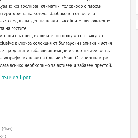
дуално контролиран климатик, телевизор с плосък
а територията на хотела. Заобиколен от зелена
лакс след дълъг ден на плажа. Басейните, включително
та на гостите.
ителни планове, включително нощувка със закуска
 Inclusive включва селекция от български напитки и ястия
 се предлагат и забавни анимации и спортни дейности.
а ултрафиния плаж на Слънчев бряг. От спортни игри
лага всичко необходимо за активен и забавен престой.
Слънчев Бряг
а
(4км)
км)