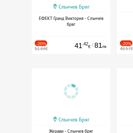
Слънчев Бряг
ЕФЕКТ Гранд Виктория - Слънчев
бряг
-20%
.42
81
-20%
41
/
лв.
€
51.64€
48.57€
Слънчев Бряг
Жерави - Слънчев бряг