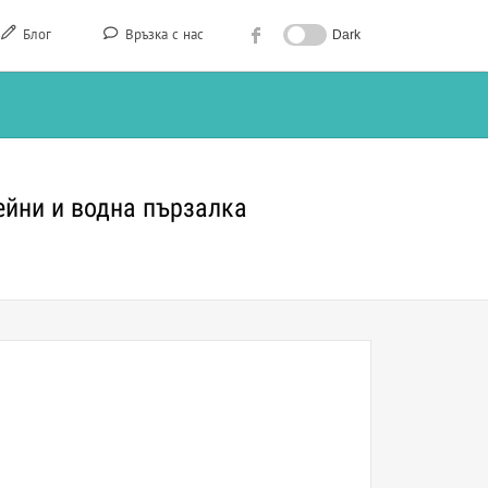
Блог
Връзка с нас
Dark
ейни и водна пързалка