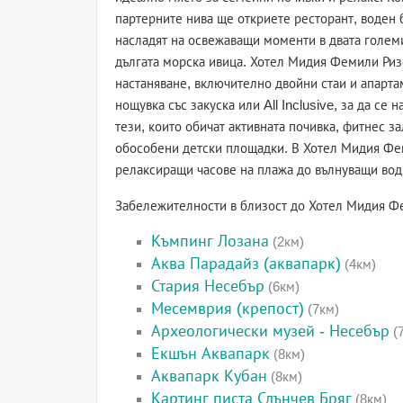
партерните нива ще откриете ресторант, воден б
насладят на освежаващи моменти в двата големи
дългата морска ивица. Хотел Мидия Фемили Ри
настаняване, включително двойни стаи и апарт
нощувка със закуска или All Inclusive, за да се
тези, които обичат активната почивка, фитнес з
обособени детски площадки. В Хотел Мидия Фем
релаксиращи часове на плажа до вълнуващи во
Забележителности в близост до Хотел Мидия Ф
Къмпинг Лозана
(2км)
Аква Парадайз (аквапарк)
(4км)
Стария Несебър
(6км)
Месемврия (крепост)
(7км)
Археологически музей - Несебър
(
Екшън Аквапарк
(8км)
Аквапарк Кубан
(8км)
Картинг писта Слънчев Бряг
(8км)