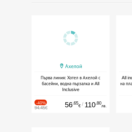
Ахелой
Първа линия: Хотел в Ахелой с
All i
басейни, водна пързалка и All
на пл
Inclusive
Дата: 15.05 - 30.09 + all inclusive
Дат
-40%
.65
.80
56
110
/
€
лв.
94.45€