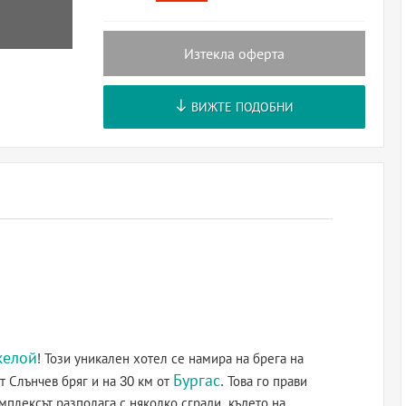
Изтекла оферта
ВИЖТЕ ПОДОБНИ
хелой
! Този уникален хотел се намира на брега на
Бургас
т Слънчев бряг и на 30 км от
. Това го прави
мплексът разполага с няколко сгради, където на