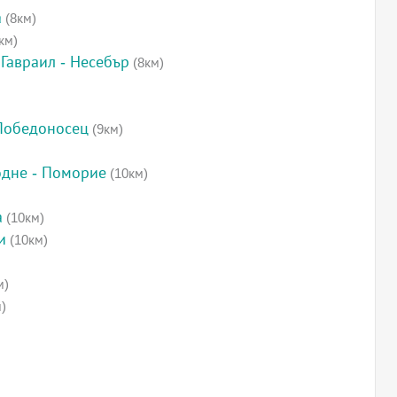
а
(8км)
км)
Гавраил - Несебър
(8км)
 Победоносец
(9км)
одне - Поморие
(10км)
а
(10км)
и
(10км)
м)
)