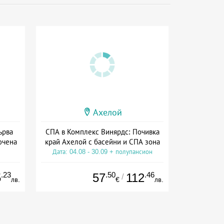
Ахелой
ърва
СПА в Комплекс Винярдс: Почивка
ючена
край Ахелой с басейни и СПА зона
Дата: 04.08 - 30.09 + полупансион
а
.23
.50
.46
5
57
112
/
лв.
€
лв.