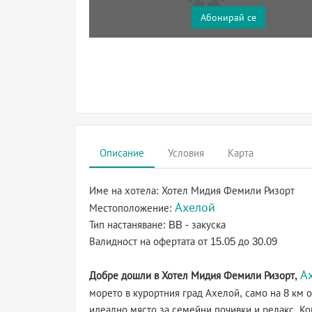
Абонирай се
Описание
Условия
Карта
Име на хотела:
Хотел Мидия Фемили Ризорт
Ахелой
Местоположение:
Тип настаняване:
BB - закуска
Валидност на офертата
от 15.05 до 30.09
А
Добре дошли в Хотел Мидия Фемили Ризорт,
морето в курортния град Ахелой, само на 8 км о
идеално място за семейни почивки и релакс. Ко