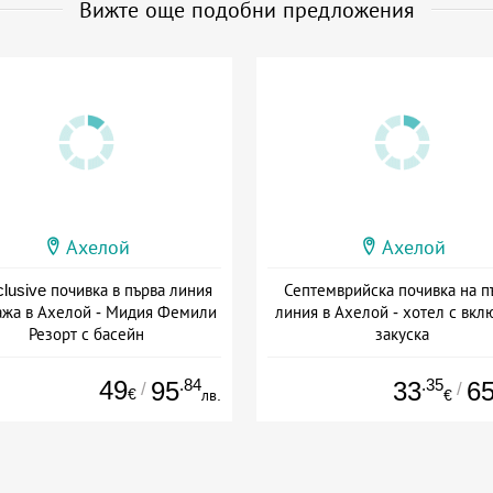
Вижте още подобни предложения
Ахелой
Ахелой
nclusive почивка в първа линия
Септемврийска почивка на п
ажа в Ахелой - Мидия Фемили
линия в Ахелой - хотел с вкл
Резорт с басейн
закуска
а: 29.07 - 06.09 + all inclusive
Дата: 07.09 - 30.09 + закуск
49
.84
.35
95
33
6
/
/
€
лв.
€