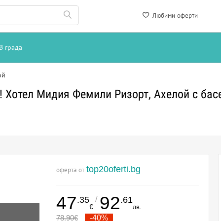
Любими оферти
В града
ой
 Хотел Мидия Фемили Ризорт, Ахелой с бас
top20oferti.bg
оферта от
47
92
/
.35
.61
€
лв.
78.90
€
-40%