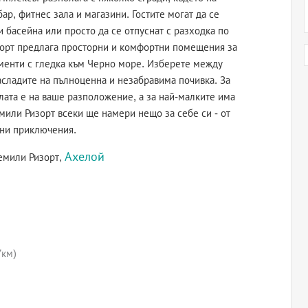
ар, фитнес зала и магазини. Гостите могат да се
 басейна или просто да се отпуснат с разходка по
зорт предлага просторни и комфортни помещения за
аменти с гледка към Черно море. Изберете между
 насладите на пълноценна и незабравима почивка. За
алата е на ваше разположение, а за най-малките има
или Ризорт всеки ще намери нещо за себе си - от
дни приключения.
Ахелой
емили Ризорт,
7км)