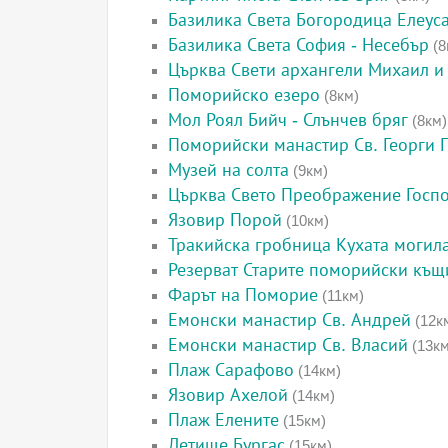
Базилика Света Богородица Елеус
Базилика Света София - Несебър
(8
Църква Свети архангели Михаил и 
Поморийско езеро
(8км)
Мол Роял Бийч - Слънчев бряг
(8км)
Поморийски манастир Св. Георги
Музей на солта
(9км)
Църква Свето Преображение Госп
Язовир Порой
(10км)
Тракийска гробница Кухата могил
Резерват Старите поморийски къщ
Фарът на Поморие
(11км)
Емонски манастир Св. Андрей
(12к
Емонски манастир Св. Власий
(13км
Плаж Сарафово
(14км)
Язовир Ахелой
(14км)
Плаж Елените
(15км)
Летище Бургас
(15км)