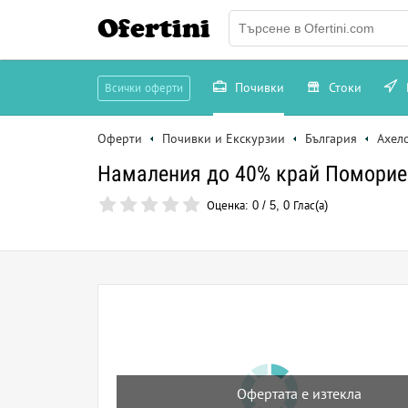
Ofertini
Почивки
Стоки
Всички оферти
Оферти
Почивки и Екскурзии
България
Ахел
Намаления до 40% край Поморие!
Оценка:
0
/
5
,
0
Глас(а)
Офертата е изтекла